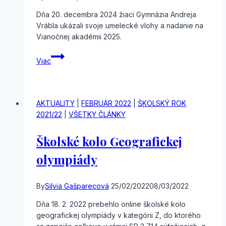
Dňa 20. decembra 2024 žiaci Gymnázia Andreja
Vrábla ukázali svoje umelecké vlohy a nadanie na
Vianočnej akadémii 2025.
Vianočná
Viac
akadémia
AKTUALITY
|
FEBRUÁR 2022
|
ŠKOLSKÝ ROK
2021/22
|
VŠETKY ČLÁNKY
Školské kolo Geografickej
olympiády
By
Silvia Gašparecová
25/02/2022
08/03/2022
Dňa 18. 2. 2022 prebehlo online školské kolo
geografickej olympiády v kategórii Z, do ktorého