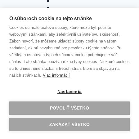
Barcelona
Norwich
Riga
O súboroch cookie na tejto stránke
Jobshadowing
Cookies sú malé textové súbory, ktoré môžu byť použité
ROVESNÍCKY PROGRAM
webovými stránkami, aby zefektívnili užívateľovu skúsenosť.
Toggle
PROGRAM DOFE
child
Zákon hovorí, že môžeme ukladať súbory cookie na vašom
menu
Čo je DofE?
zariadení, ak sú nevyhnutné pre prevádzku týchto stránok. Pri
Vyhodnotenie DofE 2025/2026
všetkých ostatných typoch súborov cookie potrebujeme váš
Vyhodnotenie DofE 2024/2025
súhlas. Táto stránka používa rôzne typy cookies. Niektoré cookies
Vyhodnotenie DofE 2023/24
sú tu umiestnené službami tretích strán, ktoré sa objavujú na
Vyhodnotenie DofE 2022/2023
našich stránkach.
Viac informácií
Vyhodnotenie Dofe 2021/2022
DOBRODRUŽNÁ EXPEDÍCIA 2020
Nastavenia
Vyhodnotenie DofE 2020/21
Dobrodružná expedícia
Slávnostné oceňovanie úspešných
POVOLIŤ VŠETKO
absolventov rozvojového programu DofE
Oceňovanie úspešných absolventov
ZAKÁZAŤ VŠETKO
Medzinárodnej ceny vojvodu z Edinburghu
Dobrodružná expedícia programu DofE