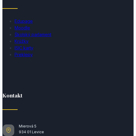
Edupage
Moodle
Školský parlament
Krúžky
ISIC karty
Preklepy
Kontakt
Mierová 5
934 01 Levice