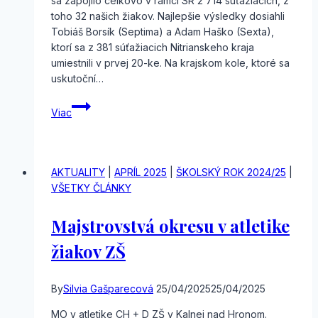
sa zapojilo celkovo v rámci SR 2 714 súťažiacich, z
toho 32 našich žiakov. Najlepšie výsledky dosiahli
Tobiáš Borsík (Septima) a Adam Haško (Sexta),
ktorí sa z 381 súťažiacich Nitrianskeho kraja
umiestnili v prvej 20-ke. Na krajskom kole, ktoré sa
uskutoční…
Školské
Viac
kolo
Geografickej
olympiády
AKTUALITY
|
APRÍL 2025
|
ŠKOLSKÝ ROK 2024/25
|
VŠETKY ČLÁNKY
Majstrovstvá okresu v atletike
žiakov ZŠ
By
Silvia Gašparecová
25/04/2025
25/04/2025
MO v atletike CH + D ZŠ v Kalnej nad Hronom.