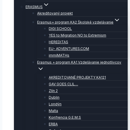
ERASMUS
Akreditovaný projekt
Erasmus+ program KA2 Školské vzdelávanie
DIGI SCHOOL
YES to Migration NO to Extremism
HEREDITAS
EU- ADVENTURES.COM
immiMATHs
Erasmus + program KA1 Vzdelávanie jednotlivcov
AKREDITOVANÉ PROJEKTY KA121
GAV GOES CLIL…
Zlín 2
Dublin
Londýn
Malta
Konfrencia G.E.M.S
ERBA