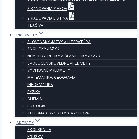
ŠIKANOVANIA ŽIAKOV
ZRIAĎOVACIA LISTINA
TLAČIVÁ
PREDMETY
SLOVENSKÝ JAZYK A LITERATÚRA
ANGLICKÝ JAZYK
NEMECKÝ, RUSKÝ A ŠPANIELSKY JAZYK
SPOLOČENSKOVEDNÉ PREDMETY
VÝCHOVNÉ PREDMETY
MATEMATIKA, GEOGRAFIA
INFORMATIKA
FYZIKA
CHÉMIA
BIOLÓGIA
TELESNÁ A ŠPORTOVÁ VÝCHOVA
AKTIVITY
ŠKOLSKÁ TV
KRÚŽKY