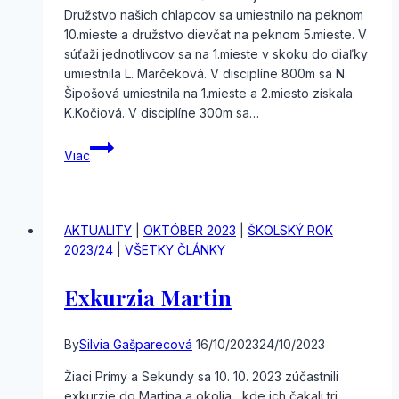
Družstvo našich chlapcov sa umiestnilo na peknom
10.mieste a družstvo dievčat na peknom 5.mieste. V
súťaži jednotlivcov sa na 1.mieste v skoku do diaľky
umiestnila L. Marčeková. V disciplíne 800m sa N.
Šipošová umiestnila na 1.mieste a 2.miesto získala
K.Kočiová. V disciplíne 300m sa…
Majstrovstvá
Viac
okresu
v
atletike
žiakov
AKTUALITY
|
OKTÓBER 2023
|
ŠKOLSKÝ ROK
ZŠ
2023/24
|
VŠETKY ČLÁNKY
Exkurzia Martin
By
Silvia Gašparecová
16/10/2023
24/10/2023
Žiaci Prímy a Sekundy sa 10. 10. 2023 zúčastnili
exkurzie do Martina a okolia, kde ich čakali tri