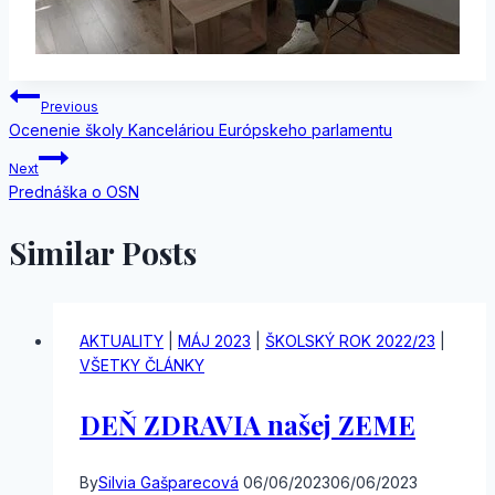
Navigácia
Previous
Ocenenie školy Kanceláriou Európskeho parlamentu
v
Next
článku
Prednáška o OSN
Similar Posts
AKTUALITY
|
MÁJ 2023
|
ŠKOLSKÝ ROK 2022/23
|
VŠETKY ČLÁNKY
DEŇ ZDRAVIA našej ZEME
By
Silvia Gašparecová
06/06/2023
06/06/2023