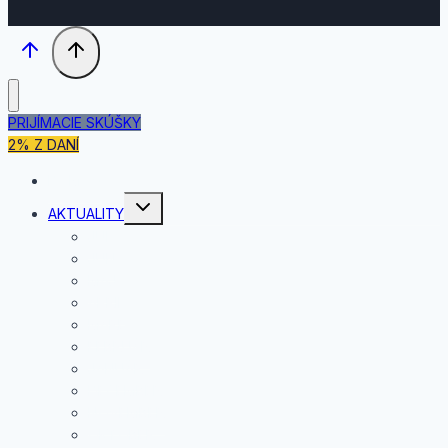
PRIJÍMACIE SKÚŠKY
2% Z DANÍ
DOMOV
Toggle
AKTUALITY
child
menu
JÚL
JÚN
MÁJ
APRÍL
MAREC
FEBRUÁR
JANUÁR
DECEMBER
NOVEMBER
OKTÓBER