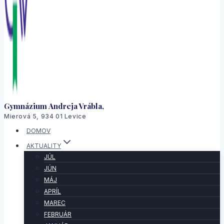
Gymnázium Andreja Vrábla,
Mierová 5, 934 01 Levice
DOMOV
AKTUALITY
JÚL
JÚN
MÁJ
APRÍL
MAREC
FEBRUÁR