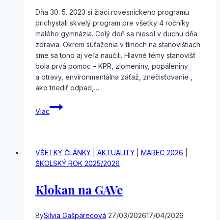
Dňa 30. 5. 2023 si žiaci rovesníckeho programu
prichystali skvelý program pre všetky 4 ročníky
malého gymnázia. Celý deň sa niesol v duchu dňa
zdravia. Okrem súťaženia v tímoch na stanovištiach
sme sa toho aj veľa naučili. Hlavné témy stanovíšť
bola prvá pomoc – KPR, zlomeniny, popáleniny
a otravy, environmentálna záťaž, znečisťovanie ,
ako triediť odpad,…
DEŇ
Viac
ZDRAVIA
našej
ZEME
VŠETKY ČLÁNKY
|
AKTUALITY
|
MAREC 2026
|
ŠKOLSKÝ ROK 2025/2026
Klokan na GAVe
By
Silvia Gašparecová
27/03/2026
17/04/2026