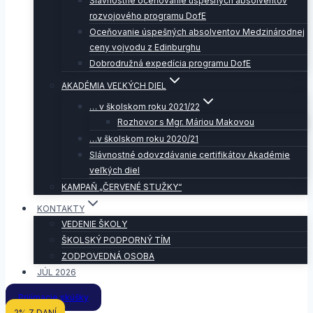
Slávnostné oceňovanie úspešných absolventov
rozvojového programu DofE
Oceňovanie úspešných absolventov Medzinárodnej
ceny vojvodu z Edinburghu
Dobrodružná expedícia programu DofE
AKADÉMIA VEĽKÝCH DIEL
… v školskom roku 2021/22
Rozhovor s Mgr. Máriou Makovou
…v školskom roku 2020/21
Slávnostné odovzdávanie certifikátov Akadémie
veľkých diel
KAMPAŇ „ČERVENÉ STUŽKY“
KONTAKTY
VEDENIE ŠKOLY
ŠKOLSKÝ PODPORNÝ TÍM
ZODPOVEDNÁ OSOBA
JÚL 2026
Prijímacie skúšky
2% Z DANÍ