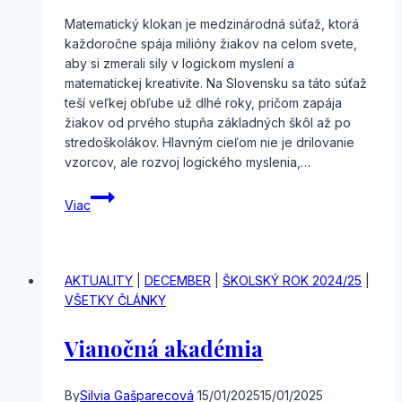
Matematický klokan je medzinárodná súťaž, ktorá
každoročne spája milióny žiakov na celom svete,
aby si zmerali sily v logickom myslení a
matematickej kreativite. Na Slovensku sa táto súťaž
teší veľkej obľube už dlhé roky, pričom zapája
žiakov od prvého stupňa základných škôl až po
stredoškolákov. Hlavným cieľom nie je drilovanie
vzorcov, ale rozvoj logického myslenia,…
Klokan
Viac
na
GAVe
AKTUALITY
|
DECEMBER
|
ŠKOLSKÝ ROK 2024/25
|
VŠETKY ČLÁNKY
Vianočná akadémia
By
Silvia Gašparecová
15/01/2025
15/01/2025