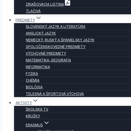
ZRIAĎOVACIA LISTINA
TLAČIVÁ
PREDMETY
SLOVENSKÝ JAZYK A LITERATÚRA
ANGLICKÝ JAZYK
NEMECKÝ, RUSKÝ A ŠPANIELSKY JAZYK
SPOLOČENSKOVEDNÉ PREDMETY
VÝCHOVNÉ PREDMETY
MATEMATIKA, GEOGRAFIA
INFORMATIKA
FYZIKA
CHÉMIA
BIOLÓGIA
TELESNÁ A ŠPORTOVÁ VÝCHOVA
AKTIVITY
ŠKOLSKÁ TV
KRÚŽKY
ERASMUS