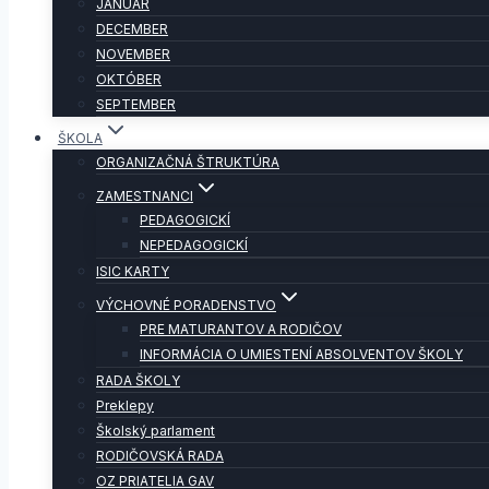
JANUÁR
DECEMBER
NOVEMBER
OKTÓBER
SEPTEMBER
ŠKOLA
ORGANIZAČNÁ ŠTRUKTÚRA
ZAMESTNANCI
PEDAGOGICKÍ
NEPEDAGOGICKÍ
ISIC KARTY
VÝCHOVNÉ PORADENSTVO
PRE MATURANTOV A RODIČOV
INFORMÁCIA O UMIESTENÍ ABSOLVENTOV ŠKOLY
RADA ŠKOLY
Preklepy
Školský parlament
RODIČOVSKÁ RADA
OZ PRIATELIA GAV