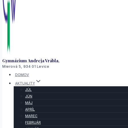
Gymnázium Andreja Vrábla,
Mierová 5, 934 01 Levice
DOMOV
AKTUALITY
JÚL
JÚN
MÁJ
APRÍL
MAREC
FEBRUÁR