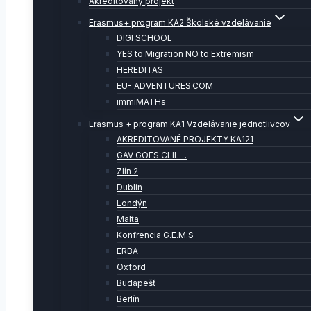
Akreditovaný projekt
Erasmus+ program KA2 Školské vzdelávanie
DIGI SCHOOL
YES to Migration NO to Extremism
HEREDITAS
EU- ADVENTURES.COM
immiMATHs
Erasmus + program KA1 Vzdelávanie jednotlivcov
AKREDITOVANÉ PROJEKTY KA121
GAV GOES CLIL…
Zlín 2
Dublin
Londýn
Malta
Konfrencia G.E.M.S
ERBA
Oxford
Budapešť
Berlín