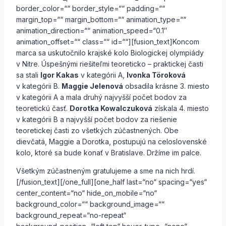
border_color=““ border_style=““ padding=““
margin_top=““ margin_bottom=““ animation_type=““
animation_direction=““ animation_speed=“0.1″
animation_offset=““ class=““ id=““][fusion_text]Koncom
marca sa uskutočnilo krajské kolo Biologickej olympiády
v Nitre. Úspešnými riešiteľmi teoreticko – praktickej časti
sa stali
Igor Kakas
v kategórii A,
Ivonka Töroková
v kategórii B.
Maggie Jelenová
obsadila krásne 3. miesto
v kategórii A a mala druhý najvyšší počet bodov za
teoretickú časť.
Dorotka Kowalczuková
získala 4. miesto
v kategórii B a najvyšší počet bodov za riešenie
teoretickej časti zo všetkých zúčastnených. Obe
dievčatá, Maggie a Dorotka, postupujú na celoslovenské
kolo, ktoré sa bude konať v Bratislave. Držíme im palce.
Všetkým zúčastneným gratulujeme a sme na nich hrdí.
[/fusion_text][/one_full][one_half last=“no“ spacing=“yes“
center_content=“no“ hide_on_mobile=“no“
background_color=““ background_image=““
background_repeat=“no-repeat“