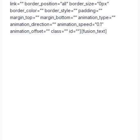
link=““ border_position=“all“ border_size=“0px“
border_color=““ border_style=““ padding=““
margin_top=““ margin_bottom=““ animation_type=““
animation_direction=““ animation_speed=“0.1″
animation_offset=““ class=““ id=““][fusion_text]