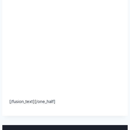
[/fusion_text][/one_half]