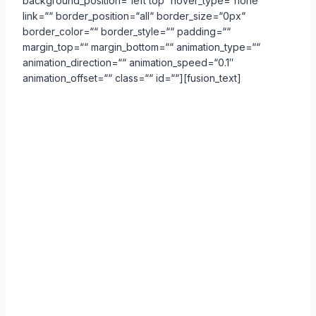
background_position=“left top“ hover_type=“none“
link=““ border_position=“all“ border_size=“0px“
border_color=““ border_style=““ padding=““
margin_top=““ margin_bottom=““ animation_type=““
animation_direction=““ animation_speed=“0.1″
animation_offset=““ class=““ id=““][fusion_text]