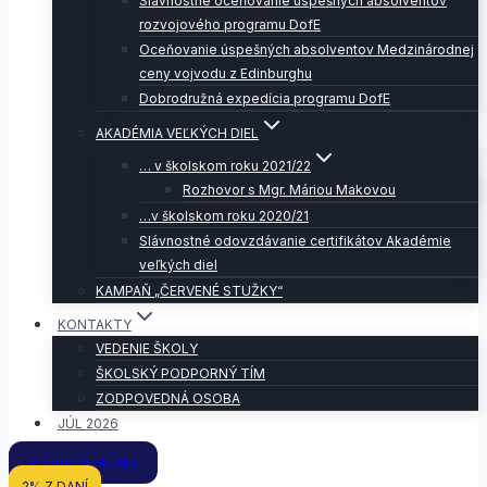
Slávnostné oceňovanie úspešných absolventov
rozvojového programu DofE
Oceňovanie úspešných absolventov Medzinárodnej
ceny vojvodu z Edinburghu
Dobrodružná expedícia programu DofE
AKADÉMIA VEĽKÝCH DIEL
… v školskom roku 2021/22
Rozhovor s Mgr. Máriou Makovou
…v školskom roku 2020/21
Slávnostné odovzdávanie certifikátov Akadémie
veľkých diel
KAMPAŇ „ČERVENÉ STUŽKY“
KONTAKTY
VEDENIE ŠKOLY
ŠKOLSKÝ PODPORNÝ TÍM
ZODPOVEDNÁ OSOBA
JÚL 2026
Prijímacie skúšky
2% Z DANÍ