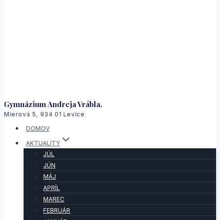
Gymnázium Andreja Vrábla,
Mierová 5, 934 01 Levice
DOMOV
AKTUALITY
JÚL
JÚN
MÁJ
APRÍL
MAREC
FEBRUÁR