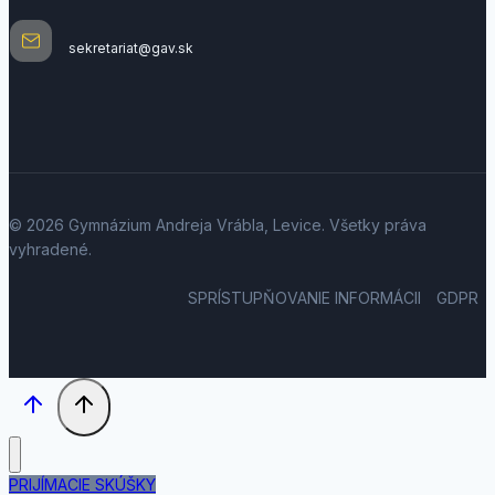
sekretariat@gav.sk
© 2026 Gymnázium Andreja Vrábla, Levice. Všetky práva
vyhradené.
SPRÍSTUPŇOVANIE INFORMÁCII
GDPR
PRIJÍMACIE SKÚŠKY