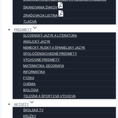
ŠIKANOVANIA ŽIAKOV
ZRIAĎOVACIA LISTINA
TLAČIVÁ
PREDMETY
SLOVENSKÝ JAZYK A LITERATÚRA
ANGLICKÝ JAZYK
NEMECKÝ, RUSKÝ A ŠPANIELSKY JAZYK
SPOLOČENSKOVEDNÉ PREDMETY
VÝCHOVNÉ PREDMETY
MATEMATIKA, GEOGRAFIA
INFORMATIKA
FYZIKA
CHÉMIA
BIOLÓGIA
TELESNÁ A ŠPORTOVÁ VÝCHOVA
AKTIVITY
ŠKOLSKÁ TV
KRÚŽKY