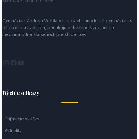
Mierová 5, 934 01 Levice
Gymnázium Andreja Vrábla v Leviciach - moderné gymnázium s
dlhoročnou tradíciou, ponúkajúce kvalitné vzdelanie a
medzinárodné skúsenosti pre študentov.
Instagram
Facebook
YouTube
Rýchle odkazy
Prijímacie skúšky
Aktuality