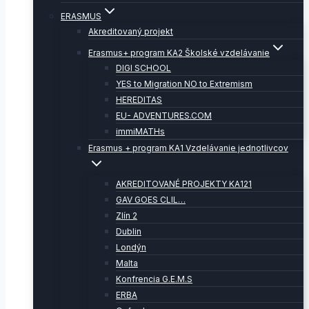
ERASMUS
Akreditovaný projekt
Erasmus+ program KA2 Školské vzdelávanie
DIGI SCHOOL
YES to Migration NO to Extremism
HEREDITAS
EU- ADVENTURES.COM
immiMATHs
Erasmus + program KA1 Vzdelávanie jednotlivcov
AKREDITOVANÉ PROJEKTY KA121
GAV GOES CLIL…
Zlín 2
Dublin
Londýn
Malta
Konfrencia G.E.M.S
ERBA