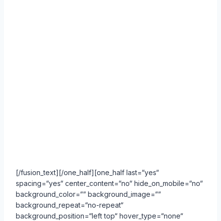
[/fusion_text][/one_half][one_half last=“yes“
spacing=“yes“ center_content=“no“ hide_on_mobile=“no“
background_color=““ background_image=““
background_repeat=“no-repeat“
background_position=“left top“ hover_type=“none“