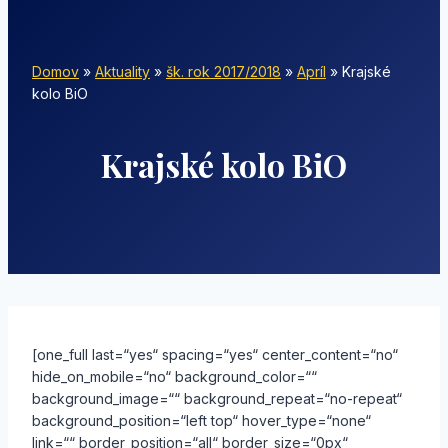
Domov
»
Aktuality
»
šk. rok 2017/2018
»
Apríl
»
Krajské
kolo BiO
Krajské kolo BiO
[one_full last=“yes“ spacing=“yes“ center_content=“no“
hide_on_mobile=“no“ background_color=““
background_image=““ background_repeat=“no-repeat“
background_position=“left top“ hover_type=“none“
link=““ border_position=“all“ border_size=“0px“