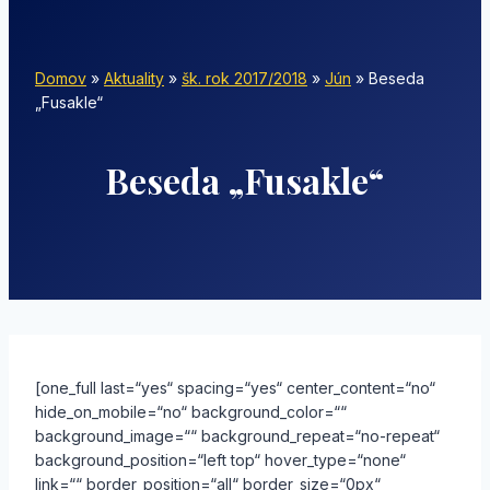
Domov
»
Aktuality
»
šk. rok 2017/2018
»
Jún
»
Beseda
„Fusakle“
Beseda „Fusakle“
[one_full last=“yes“ spacing=“yes“ center_content=“no“
hide_on_mobile=“no“ background_color=““
background_image=““ background_repeat=“no-repeat“
background_position=“left top“ hover_type=“none“
link=““ border_position=“all“ border_size=“0px“