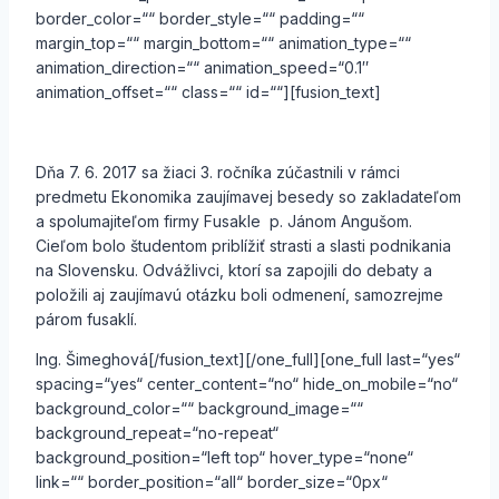
border_color=““ border_style=““ padding=““
margin_top=““ margin_bottom=““ animation_type=““
animation_direction=““ animation_speed=“0.1″
animation_offset=““ class=““ id=““][fusion_text]
Dňa 7. 6. 2017 sa žiaci 3. ročníka zúčastnili v rámci
predmetu Ekonomika zaujímavej besedy so zakladateľom
a spolumajiteľom firmy Fusakle p. Jánom Angušom.
Cieľom bolo študentom priblížiť strasti a slasti podnikania
na Slovensku. Odvážlivci, ktorí sa zapojili do debaty a
položili aj zaujímavú otázku boli odmenení, samozrejme
párom fusaklí.
Ing. Šimeghová[/fusion_text][/one_full][one_full last=“yes“
spacing=“yes“ center_content=“no“ hide_on_mobile=“no“
background_color=““ background_image=““
background_repeat=“no-repeat“
background_position=“left top“ hover_type=“none“
link=““ border_position=“all“ border_size=“0px“