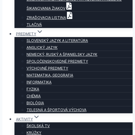
ŠIKANOVANIA ŽIAKOV
ZRIAĎOVACIA LISTINA
TLAČIVÁ
PREDMETY
SLOVENSKÝ JAZYK A LITERATÚRA
ANGLICKÝ JAZYK
NEMECKÝ, RUSKÝ A ŠPANIELSKY JAZYK
SPOLOČENSKOVEDNÉ PREDMETY
VÝCHOVNÉ PREDMETY
MATEMATIKA, GEOGRAFIA
INFORMATIKA
FYZIKA
CHÉMIA
BIOLÓGIA
TELESNÁ A ŠPORTOVÁ VÝCHOVA
AKTIVITY
ŠKOLSKÁ TV
KRÚŽKY