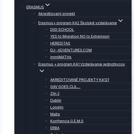
ERASMUS
Akreditovaný projekt
Erasmus+ program KA2 Školské vzdelávanie
DIGI SCHOOL
YES to Migration NO to Extremism
HEREDITAS
EU- ADVENTURES.COM
immiMATHs
Erasmus + program KA1 Vzdelávanie jednotlivcov
AKREDITOVANÉ PROJEKTY KA121
GAV GOES CLIL…
Zlín 2
Dublin
Londýn
Malta
Konfrencia G.E.M.S
ERBA