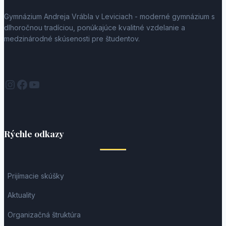
Gymnázium Andreja Vrábla v Leviciach - moderné gymnázium s
dlhoročnou tradíciou, ponúkajúce kvalitné vzdelanie a
medzinárodné skúsenosti pre študentov.
Instagram
Facebook
YouTube
Rýchle odkazy
Prijímacie skúšky
Aktuality
Organizačná štruktúra