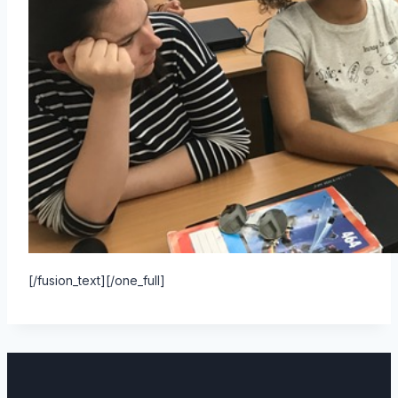
[/fusion_text][/one_full]