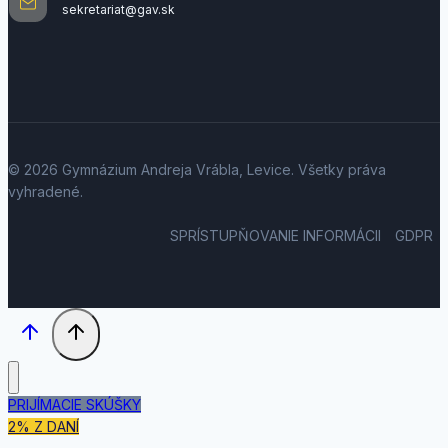
sekretariat@gav.sk
© 2026 Gymnázium Andreja Vrábla, Levice. Všetky práva
vyhradené.
SPRÍSTUPŇOVANIE INFORMÁCII
GDPR
PRIJÍMACIE SKÚŠKY
2% Z DANÍ