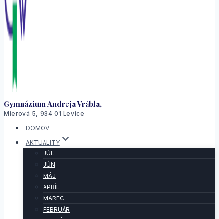
Gymnázium Andreja Vrábla,
Mierová 5, 934 01 Levice
DOMOV
AKTUALITY
JÚL
JÚN
MÁJ
APRÍL
MAREC
FEBRUÁR