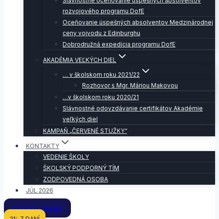
Slávnostné oceňovanie úspešných absolventov
rozvojového programu DofE
Oceňovanie úspešných absolventov Medzinárodnej
ceny vojvodu z Edinburghu
Dobrodružná expedícia programu DofE
AKADÉMIA VEĽKÝCH DIEL
… v školskom roku 2021/22
Rozhovor s Mgr. Máriou Makovou
…v školskom roku 2020/21
Slávnostné odovzdávanie certifikátov Akadémie
veľkých diel
KAMPAŇ „ČERVENÉ STUŽKY“
KONTAKTY
VEDENIE ŠKOLY
ŠKOLSKÝ PODPORNÝ TÍM
ZODPOVEDNÁ OSOBA
JÚL 2026
Prijímacie skúšky
2% Z DANÍ