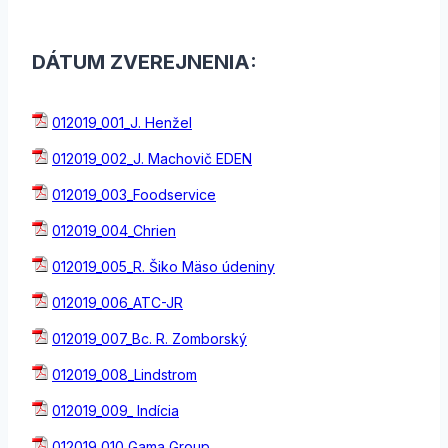
DÁTUM ZVEREJNENIA:
012019_001_J. Henžel
012019_002_J. Machovič EDEN
012019_003_Foodservice
012019_004_Chrien
012019_005_R. Šiko Mäso údeniny
012019_006_ATC-JR
012019_007_Bc. R. Zomborský
012019_008_Lindstrom
012019_009_ Indícia
012019_010_Gama Group