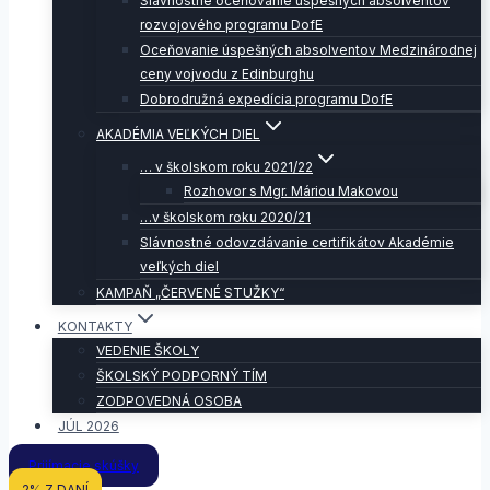
Slávnostné oceňovanie úspešných absolventov
rozvojového programu DofE
Oceňovanie úspešných absolventov Medzinárodnej
ceny vojvodu z Edinburghu
Dobrodružná expedícia programu DofE
AKADÉMIA VEĽKÝCH DIEL
… v školskom roku 2021/22
Rozhovor s Mgr. Máriou Makovou
…v školskom roku 2020/21
Slávnostné odovzdávanie certifikátov Akadémie
veľkých diel
KAMPAŇ „ČERVENÉ STUŽKY“
KONTAKTY
VEDENIE ŠKOLY
ŠKOLSKÝ PODPORNÝ TÍM
ZODPOVEDNÁ OSOBA
JÚL 2026
Prijímacie skúšky
2% Z DANÍ