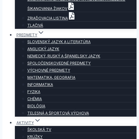
ŠIKANOVANIA ŽIAKOV
ZRIAĎOVACIA LISTINA
TLAČIVÁ
PREDMETY
SLOVENSKÝ JAZYK A LITERATÚRA
ANGLICKÝ JAZYK
NEMECKÝ, RUSKÝ A ŠPANIELSKY JAZYK
SPOLOČENSKOVEDNÉ PREDMETY
VÝCHOVNÉ PREDMETY
MATEMATIKA, GEOGRAFIA
INFORMATIKA
FYZIKA
CHÉMIA
BIOLÓGIA
TELESNÁ A ŠPORTOVÁ VÝCHOVA
AKTIVITY
ŠKOLSKÁ TV
KRÚŽKY