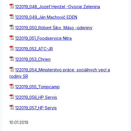
122019_048_Jozef Henžel -Ovocie Zelenina
122019_049_Ján Machovič EDEN
122019_050_Róbert Šiko, Mäso -údeniny
122019_051_Foodservice Nitra
122019_052_ATC-JR
122019_053_Chrien
122019_054_Ministerstvo práce, sociálnych vecí a
rodiny SR
122019_055_Tompcamp
122019_056_HP Servis
122019_057_HP Servis
10.01.2019