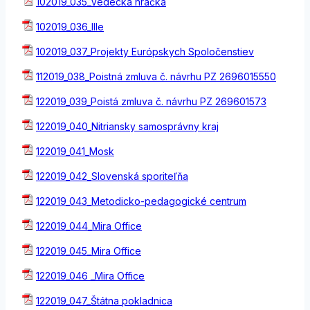
102019_035_Vedecká hračka
102019_036_Ille
102019_037_Projekty Európskych Spoločenstiev
112019_038_Poistná zmluva č. návrhu PZ 2696015550
122019_039_Poistá zmluva č. návrhu PZ 269601573
122019_040_Nitriansky samosprávny kraj
122019_041_Mosk
122019_042_Slovenská sporiteľňa
122019_043_Metodicko-pedagogické centrum
122019_044_Mira Office
122019_045_Mira Office
122019_046 _Mira Office
122019_047_Štátna pokladnica