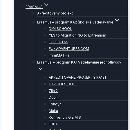
ERASMUS
Akreditovaný projekt
Erasmus+ program KA2 Školské vzdelávanie
DIGI SCHOOL
YES to Migration NO to Extremism
HEREDITAS
EU- ADVENTURES.COM
immiMATHs
Erasmus + program KA1 Vzdelávanie jednotlivcov
AKREDITOVANÉ PROJEKTY KA121
GAV GOES CLIL…
Zlín 2
Dublin
Londýn
Malta
Konfrencia G.E.M.S
ERBA