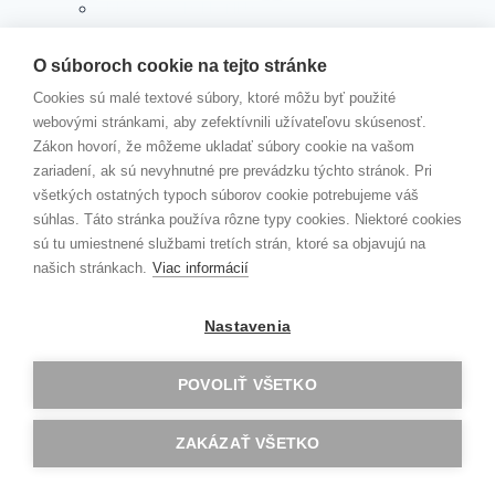
ZRIAĎOVACIA LISTINA
TLAČIVÁ
Toggle
O súboroch cookie na tejto stránke
PREDMETY
child
menu
SLOVENSKÝ JAZYK A LITERATÚRA
Cookies sú malé textové súbory, ktoré môžu byť použité
ANGLICKÝ JAZYK
webovými stránkami, aby zefektívnili užívateľovu skúsenosť.
NEMECKÝ, RUSKÝ A ŠPANIELSKY JAZYK
Zákon hovorí, že môžeme ukladať súbory cookie na vašom
SPOLOČENSKOVEDNÉ PREDMETY
zariadení, ak sú nevyhnutné pre prevádzku týchto stránok. Pri
VÝCHOVNÉ PREDMETY
všetkých ostatných typoch súborov cookie potrebujeme váš
MATEMATIKA, GEOGRAFIA
súhlas. Táto stránka používa rôzne typy cookies. Niektoré cookies
INFORMATIKA
sú tu umiestnené službami tretích strán, ktoré sa objavujú na
FYZIKA
našich stránkach.
Viac informácií
CHÉMIA
BIOLÓGIA
Nastavenia
TELESNÁ A ŠPORTOVÁ VÝCHOVA
Toggle
AKTIVITY
child
POVOLIŤ VŠETKO
menu
ŠKOLSKÁ TV
KRÚŽKY
ZAKÁZAŤ VŠETKO
Toggle
ERASMUS
child
menu
Akreditovaný projekt