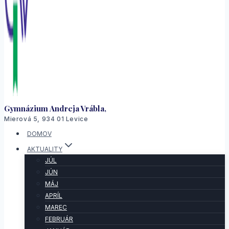
Gymnázium Andreja Vrábla,
Mierová 5, 934 01 Levice
DOMOV
AKTUALITY
JÚL
JÚN
MÁJ
APRÍL
MAREC
FEBRUÁR