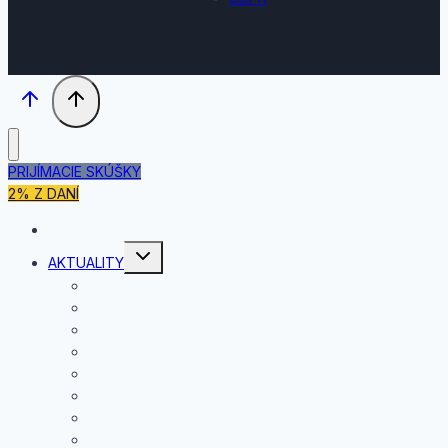
PRIJÍMACIE SKÚŠKY
2% Z DANÍ
DOMOV
Toggle
AKTUALITY
child
menu
JÚL
JÚN
MÁJ
APRÍL
MAREC
FEBRUÁR
JANUÁR
DECEMBER