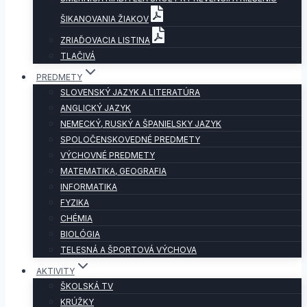
ŠIKANOVANIA ŽIAKOV
ZRIAĎOVACIA LISTINA
TLAČIVÁ
PREDMETY
SLOVENSKÝ JAZYK A LITERATÚRA
ANGLICKÝ JAZYK
NEMECKÝ, RUSKÝ A ŠPANIELSKY JAZYK
SPOLOČENSKOVEDNÉ PREDMETY
VÝCHOVNÉ PREDMETY
MATEMATIKA, GEOGRAFIA
INFORMATIKA
FYZIKA
CHÉMIA
BIOLÓGIA
TELESNÁ A ŠPORTOVÁ VÝCHOVA
AKTIVITY
ŠKOLSKÁ TV
KRÚŽKY