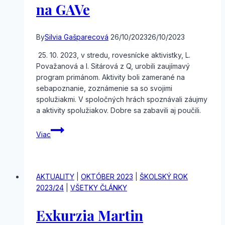
na GAVe
By
Silvia Gašparecová
26/10/2023
26/10/2023
25. 10. 2023, v stredu, rovesnícke aktivistky, L.
Považanová a I. Sitárová z Q, urobili zaujímavý
program primánom. Aktivity boli zamerané na
sebapoznanie, zoznámenie sa so svojimi
spolužiakmi. V spoločných hrách spoznávali záujmy
a aktivity spolužiakov. Dobre sa zabavili aj poučili.
Začal
Viac
rovesnícki
program
na
GAVe
AKTUALITY
|
OKTÓBER 2023
|
ŠKOLSKÝ ROK
2023/24
|
VŠETKY ČLÁNKY
Exkurzia Martin