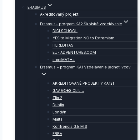
ERASMUS
Akreditovaný projekt
Erasmus+ program KA2 Školské vzdelávanie
DIGI SCHOOL
YES to Migration NO to Extremism
HEREDITAS
EU- ADVENTURES.COM
immiMATHs
Erasmus + program KA1 Vzdelávanie jednotlivcov
AKREDITOVANÉ PROJEKTY KA121
GAV GOES CLIL…
Zlín 2
Dublin
Londýn
Malta
Konfrencia G.E.M.S
ERBA