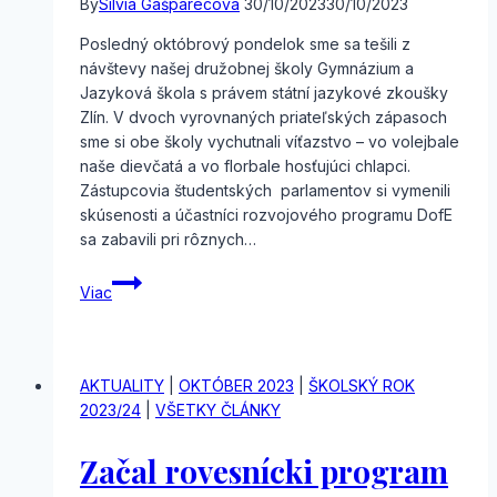
By
Silvia Gašparecová
30/10/2023
30/10/2023
Posledný októbrový pondelok sme sa tešili z
návštevy našej družobnej školy Gymnázium a
Jazyková škola s právem státní jazykové zkoušky
Zlín. V dvoch vyrovnaných priateľských zápasoch
sme si obe školy vychutnali víťazstvo – vo volejbale
naše dievčatá a vo florbale hosťujúci chlapci.
Zástupcovia študentských parlamentov si vymenili
skúsenosti a účastníci rozvojového programu DofE
sa zabavili pri rôznych…
Návšteva
Viac
družobnej
školy
AKTUALITY
|
OKTÓBER 2023
|
ŠKOLSKÝ ROK
2023/24
|
VŠETKY ČLÁNKY
Začal rovesnícki program