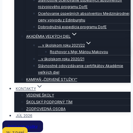
Slávnostné oceňovanie úspešných absolventov
rozvojového programu DofE
Oceňovanie úspešných absolventov Medzinárodnej
ceny vojvodu z Edinburghu
Dobrodružná expedícia programu DofE
AKADÉMIA VEĽKÝCH DIEL
… v školskom roku 2021/22
Rozhovor s Mgr. Máriou Makovou
…v školskom roku 2020/21
Slávnostné odovzdávanie certifikátov Akadémie
veľkých diel
KAMPAŇ „ČERVENÉ STUŽKY“
KONTAKTY
VEDENIE ŠKOLY
ŠKOLSKÝ PODPORNÝ TÍM
ZODPOVEDNÁ OSOBA
JÚL 2026
Prijímacie skúšky
2% Z DANÍ