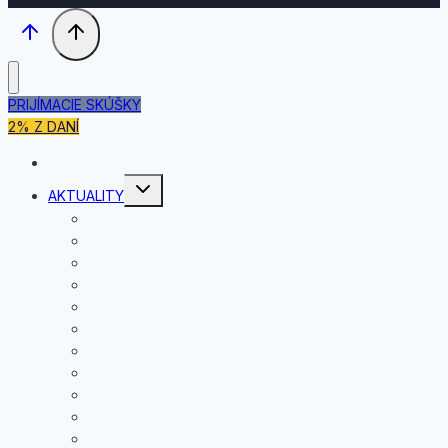
PRIJÍMACIE SKÚŠKY
2% Z DANÍ
DOMOV
Toggle
AKTUALITY
child
menu
JÚL
JÚN
MÁJ
APRÍL
MAREC
FEBRUÁR
JANUÁR
DECEMBER
NOVEMBER
OKTÓBER
SEPTEMBER