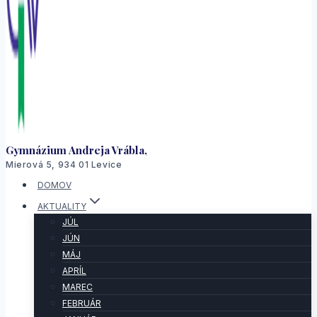
Gymnázium Andreja Vrábla,
Mierová 5, 934 01 Levice
DOMOV
AKTUALITY
JÚL
JÚN
MÁJ
APRÍL
MAREC
FEBRUÁR