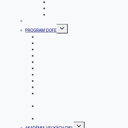
Norwich
Riga
Jobshadowing
ROVESNÍCKY PROGRAM
Toggle
PROGRAM DOFE
child
menu
Čo je DofE?
Vyhodnotenie DofE 2025/2026
Vyhodnotenie DofE 2024/2025
Vyhodnotenie DofE 2023/24
Vyhodnotenie DofE 2022/2023
Vyhodnotenie Dofe 2021/2022
DOBRODRUŽNÁ EXPEDÍCIA 2020
Vyhodnotenie DofE 2020/21
Dobrodružná expedícia
Slávnostné oceňovanie úspešných
absolventov rozvojového programu DofE
Oceňovanie úspešných absolventov
Medzinárodnej ceny vojvodu z Edinburghu
Dobrodružná expedícia programu DofE
Toggle
AKADÉMIA VEĽKÝCH DIEL