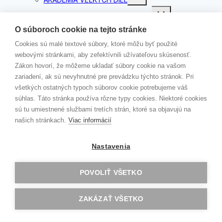
child
menu
Toggle
… v školskom roku 2021/22
child
menu
Rozhovor s Mgr. Máriou Makovou
O súboroch cookie na tejto stránke
…v školskom roku 2020/21
Cookies sú malé textové súbory, ktoré môžu byť použité
Slávnostné odovzdávanie certifikátov
webovými stránkami, aby zefektívnili užívateľovu skúsenosť.
Akadémie veľkých diel
Zákon hovorí, že môžeme ukladať súbory cookie na vašom
KAMPAŇ „ČERVENÉ STUŽKY“
zariadení, ak sú nevyhnutné pre prevádzku týchto stránok. Pri
Toggle
KONTAKTY
všetkých ostatných typoch súborov cookie potrebujeme váš
child
menu
súhlas. Táto stránka používa rôzne typy cookies. Niektoré cookies
VEDENIE ŠKOLY
sú tu umiestnené službami tretích strán, ktoré sa objavujú na
ŠKOLSKÝ PODPORNÝ TÍM
našich stránkach.
Viac informácií
ZODPOVEDNÁ OSOBA
JÚL 2026
Nastavenia
MOODLE
EDUPAGE
POVOLIŤ VŠETKO
Kontakt
Erasmus+
ZAKÁZAŤ VŠETKO
Školský parlament
GAV TV