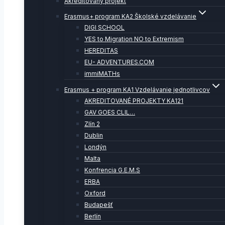
Akreditovaný projekt
Erasmus+ program KA2 Školské vzdelávanie
DIGI SCHOOL
YES to Migration NO to Extremism
HEREDITAS
EU- ADVENTURES.COM
immiMATHs
Erasmus + program KA1 Vzdelávanie jednotlivcov
AKREDITOVANÉ PROJEKTY KA121
GAV GOES CLIL…
Zlín 2
Dublin
Londýn
Malta
Konfrencia G.E.M.S
ERBA
Oxford
Budapešť
Berlín