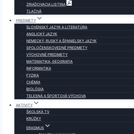
ZRIAĎOVACIA LISTINA
TLAČIVÁ
PREDMETY
SLOVENSKÝ JAZYK A LITERATÚRA
ANGLICKÝ JAZYK
NEMECKÝ, RUSKÝ A ŠPANIELSKY JAZYK
SPOLOČENSKOVEDNÉ PREDMETY
VÝCHOVNÉ PREDMETY
MATEMATIKA, GEOGRAFIA
INFORMATIKA
FYZIKA
CHÉMIA
BIOLÓGIA
TELESNÁ A ŠPORTOVÁ VÝCHOVA
AKTIVITY
ŠKOLSKÁ TV
KRÚŽKY
ERASMUS