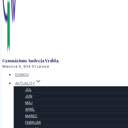
Gymnázium Andreja Vrábla,
Mierová 5, 934 01 Levice
DOMOV
AKTUALITY
JÚL
JÚN
MÁJ
APRÍL
MAREC
FEBRUÁR