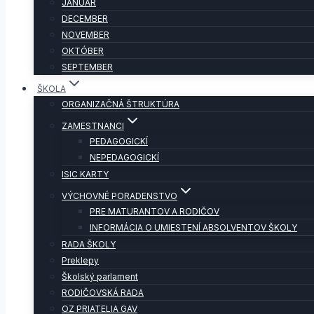
JANUÁR
DECEMBER
NOVEMBER
OKTÓBER
SEPTEMBER
ŠKOLA
ORGANIZAČNÁ ŠTRUKTÚRA
ZAMESTNANCI
PEDAGOGICKÍ
NEPEDAGOGICKÍ
ISIC KARTY
VÝCHOVNÉ PORADENSTVO
PRE MATURANTOV A RODIČOV
INFORMÁCIA O UMIESTENÍ ABSOLVENTOV ŠKOLY
RADA ŠKOLY
Preklepy
Školský parlament
RODIČOVSKÁ RADA
OZ PRIATELIA GAV