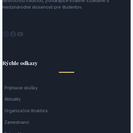
dlhoročnou tradíciou, ponúkajúce kvalitné vzdelanie a
medzinárodné skúsenosti pre študentov.
Instagram
Facebook
YouTube
Rýchle odkazy
Prijímacie skúšky
Aktuality
Organizačná štruktúra
Zamestnanci