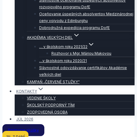
Slávnostné oceňovanie úspešných absolventov
rozvojového programu DofE
Oceňovanie úspešných absolventov Medzinárodnej
ceny vojvodu z Edinburghu
Dobrodružná expedícia programu DofE
AKADÉMIA VEĽKÝCH DIEL
… v školskom roku 2021/22
Rozhovor s Mgr. Máriou Makovou
…v školskom roku 2020/21
Slávnostné odovzdávanie certifikátov Akadémie
veľkých diel
KAMPAŇ „ČERVENÉ STUŽKY“
KONTAKTY
VEDENIE ŠKOLY
ŠKOLSKÝ PODPORNÝ TÍM
ZODPOVEDNÁ OSOBA
JÚL 2026
Prijímacie skúšky
2% Z DANÍ