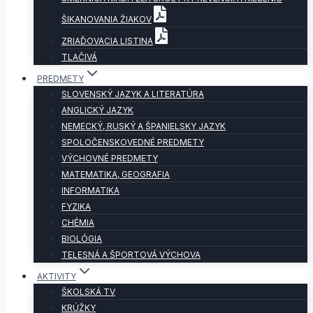
ŠIKANOVANIA ŽIAKOV
ZRIAĎOVACIA LISTINA
TLAČIVÁ
PREDMETY
SLOVENSKÝ JAZYK A LITERATÚRA
ANGLICKÝ JAZYK
NEMECKÝ, RUSKÝ A ŠPANIELSKY JAZYK
SPOLOČENSKOVEDNÉ PREDMETY
VÝCHOVNÉ PREDMETY
MATEMATIKA, GEOGRAFIA
INFORMATIKA
FYZIKA
CHÉMIA
BIOLÓGIA
TELESNÁ A ŠPORTOVÁ VÝCHOVA
AKTIVITY
ŠKOLSKÁ TV
KRÚŽKY