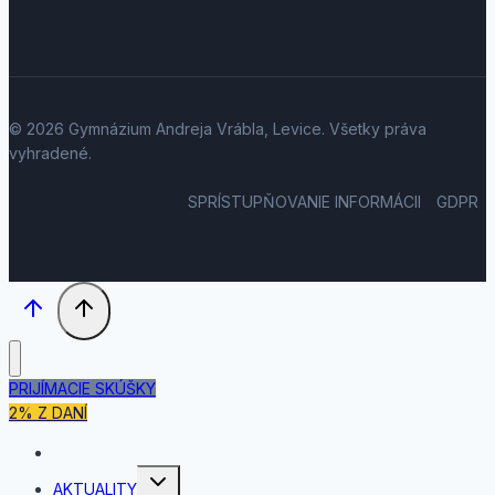
© 2026 Gymnázium Andreja Vrábla, Levice. Všetky práva
vyhradené.
SPRÍSTUPŇOVANIE INFORMÁCII
GDPR
PRIJÍMACIE SKÚŠKY
2% Z DANÍ
DOMOV
Toggle
AKTUALITY
child