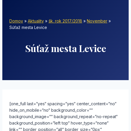
Domov
»
Aktuality
»
šk. rok 2017/2018
»
November
»
Súťaž mesta Levice
Súťaž mesta Levice
[one_full last=“yes“ spacing=“yes“ center_content=“no“
hide_on_mobile=“no“ background_color=““
background_image=““ background_repeat=“no-repeat“
background_position=“left top“ hover_type=“none“
link=““ border_position=“all“ border_size=“0px“