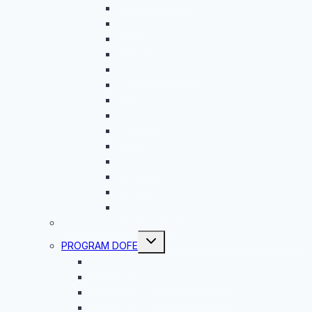
Zlín 2
Dublin
Londýn
Malta
Konfrencia G.E.M.S
ERBA
Oxford
Budapešť
Berlín
Zlín
Barcelona
Norwich
Riga
Jobshadowing
ROVESNÍCKY PROGRAM
Toggle
PROGRAM DOFE
child
menu
Čo je DofE?
Vyhodnotenie DofE 2025/2026
Vyhodnotenie DofE 2024/2025
Vyhodnotenie DofE 2023/24