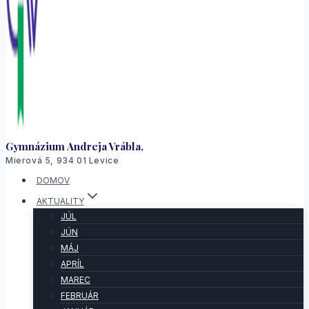
Gymnázium Andreja Vrábla,
Mierová 5, 934 01 Levice
DOMOV
AKTUALITY
JÚL
JÚN
MÁJ
APRÍL
MAREC
FEBRUÁR