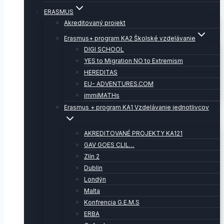
ERASMUS
Akreditovaný projekt
Erasmus+ program KA2 Školské vzdelávanie
DIGI SCHOOL
YES to Migration NO to Extremism
HEREDITAS
EU- ADVENTURES.COM
immiMATHs
Erasmus + program KA1 Vzdelávanie jednotlivcov
AKREDITOVANÉ PROJEKTY KA121
GAV GOES CLIL…
Zlín 2
Dublin
Londýn
Malta
Konfrencia G.E.M.S
ERBA