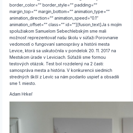
border_color=““ border_style=““ padding=““
margin_top=““ margin_bottom=““ animation_type=““
animation_direction=““ animation_speed=“0.1″
animation_offset=““ class=““ id=““][fusion_text]Ja s mojím
spolužiakom Samuelom Sebechlebským sme mali
možnosť reprezentovať našu školu v súťaži Porovnanie
vedomostí o fungovaní samosprávy a histórii mesta
Levice, ktorá sa uskutočnila v pondelok 20. 11. 2017 na
Mestskom úrade v Leviciach. Súťažili sme formou
testových otázok. Test bol rozdelený na 2 časti:
samospráva mesta a história. V konkurencii siedmich
stredných škôl z Levíc sa nám podarilo uspieť a obsadili
sme 1. miesto.
Adam Hrkeľ