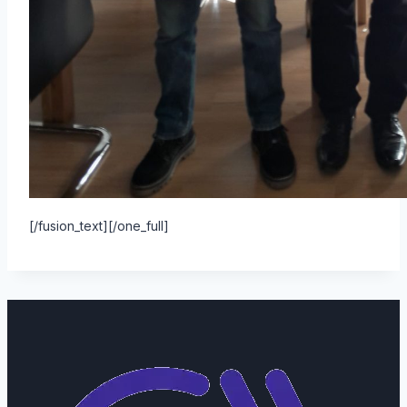
[/fusion_text][/one_full]