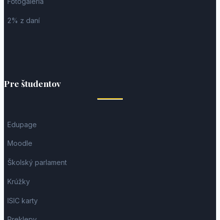
Fotogaléria
2% z daní
Pre študentov
Edupage
Moodle
Školský parlament
Krúžky
ISIC karty
Preklepy