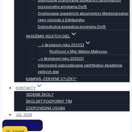
Slávnostné oceňovanie úspešných absolventov
rozvojového programu DofE
Oceňovanie úspešných absolventov Medzinárodnej
ceny vojvodu z Edinburghu
Dobrodružná expedícia programu DofE
AKADÉMIA VEĽKÝCH DIEL
… v školskom roku 2021/22
Rozhovor s Mgr. Máriou Makovou
…v školskom roku 2020/21
Slávnostné odovzdávanie certifikátov Akadémie
veľkých diel
KAMPAŇ „ČERVENÉ STUŽKY“
KONTAKTY
VEDENIE ŠKOLY
ŠKOLSKÝ PODPORNÝ TÍM
ZODPOVEDNÁ OSOBA
JÚL 2026
Prijímacie skúšky
2% Z DANÍ