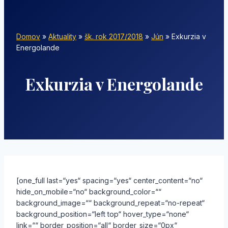
Domov
»
Aktuality
»
šk. rok 2017/2018
»
Jún
»
Exkurzia v
Energolande
Exkurzia v Energolande
[one_full last=“yes“ spacing=“yes“ center_content=“no“
hide_on_mobile=“no“ background_color=““
background_image=““ background_repeat=“no-repeat“
background_position=“left top“ hover_type=“none“
link=““ border_position=“all“ border_size=“0px“