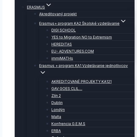
ERASMUS
Akreditovaný projekt
Erasmus+ program KA2 Školské vzdelávanie
DIGI SCHOOL
YES to Migration NO to Extremism
HEREDITAS
EU- ADVENTURES.COM
immiMATHs
Erasmus + program KA1 Vzdelávanie jednotlivcov
AKREDITOVANÉ PROJEKTY KA121
GAV GOES CLIL…
Zlín 2
Dublin
Londýn
Malta
Konfrencia G.E.M.S
ERBA