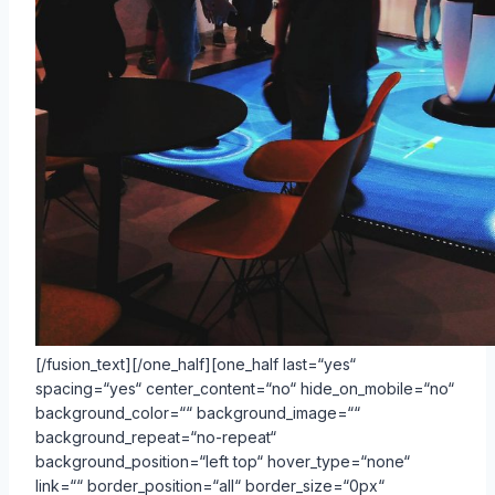
[/fusion_text][/one_half][one_half last=“yes“
spacing=“yes“ center_content=“no“ hide_on_mobile=“no“
background_color=““ background_image=““
background_repeat=“no-repeat“
background_position=“left top“ hover_type=“none“
link=““ border_position=“all“ border_size=“0px“