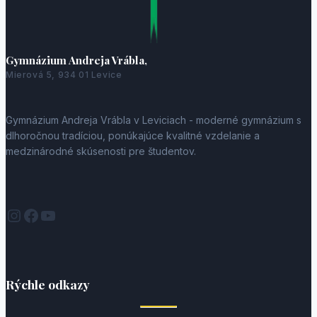
Gymnázium Andreja Vrábla,
Mierová 5, 934 01 Levice
Gymnázium Andreja Vrábla v Leviciach - moderné gymnázium s
dlhoročnou tradíciou, ponúkajúce kvalitné vzdelanie a
medzinárodné skúsenosti pre študentov.
Instagram
Facebook
YouTube
Rýchle odkazy