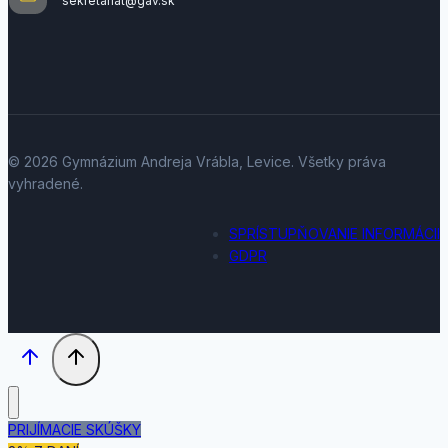
sekretariat@gav.sk
© 2026 Gymnázium Andreja Vrábla, Levice. Všetky práva
vyhradené.
SPRÍSTUPŇOVANIE INFORMÁCII
GDPR
PRIJÍMACIE SKÚŠKY