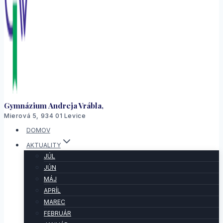
Gymnázium Andreja Vrábla,
Mierová 5, 934 01 Levice
DOMOV
AKTUALITY
JÚL
JÚN
MÁJ
APRÍL
MAREC
FEBRUÁR