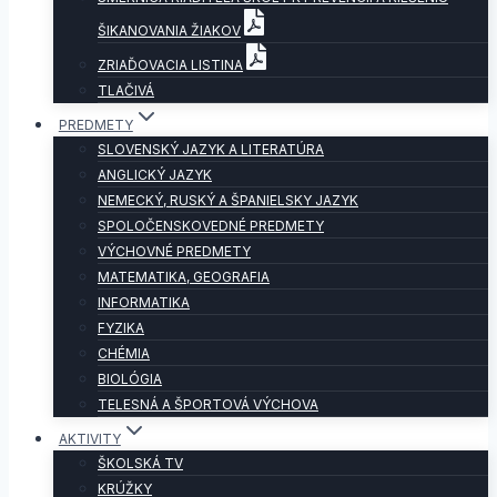
ŠIKANOVANIA ŽIAKOV
ZRIAĎOVACIA LISTINA
TLAČIVÁ
PREDMETY
SLOVENSKÝ JAZYK A LITERATÚRA
ANGLICKÝ JAZYK
NEMECKÝ, RUSKÝ A ŠPANIELSKY JAZYK
SPOLOČENSKOVEDNÉ PREDMETY
VÝCHOVNÉ PREDMETY
MATEMATIKA, GEOGRAFIA
INFORMATIKA
FYZIKA
CHÉMIA
BIOLÓGIA
TELESNÁ A ŠPORTOVÁ VÝCHOVA
AKTIVITY
ŠKOLSKÁ TV
KRÚŽKY