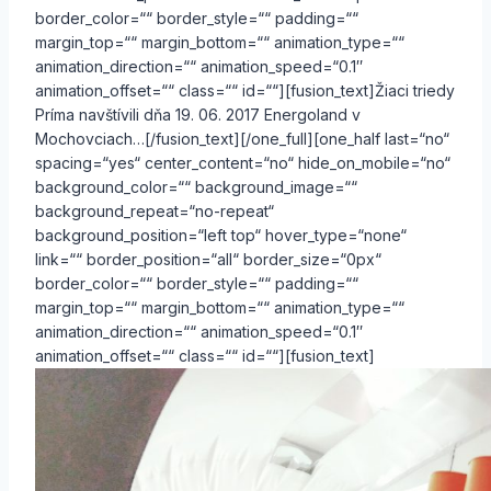
border_color=““ border_style=““ padding=““
margin_top=““ margin_bottom=““ animation_type=““
animation_direction=““ animation_speed=“0.1″
animation_offset=““ class=““ id=““][fusion_text]Žiaci triedy
Príma navštívili dňa 19. 06. 2017 Energoland v
Mochovciach…[/fusion_text][/one_full][one_half last=“no“
spacing=“yes“ center_content=“no“ hide_on_mobile=“no“
background_color=““ background_image=““
background_repeat=“no-repeat“
background_position=“left top“ hover_type=“none“
link=““ border_position=“all“ border_size=“0px“
border_color=““ border_style=““ padding=““
margin_top=““ margin_bottom=““ animation_type=““
animation_direction=““ animation_speed=“0.1″
animation_offset=““ class=““ id=““][fusion_text]