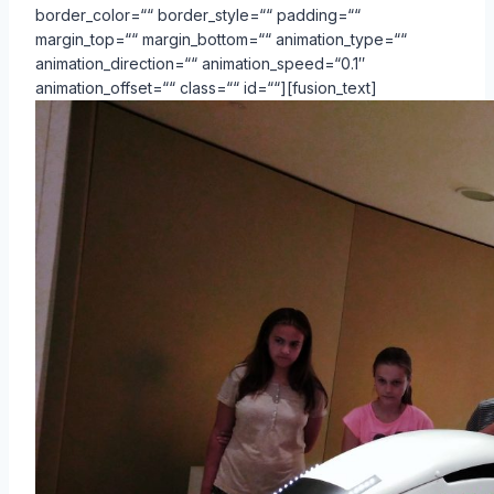
border_color=““ border_style=““ padding=““
margin_top=““ margin_bottom=““ animation_type=““
animation_direction=““ animation_speed=“0.1″
animation_offset=““ class=““ id=““][fusion_text]