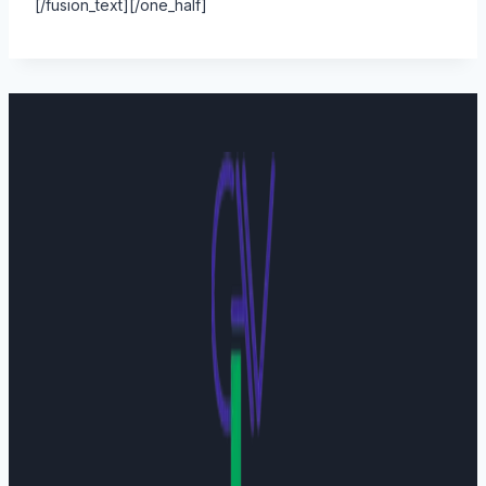
[/fusion_text][/one_half]