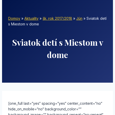
Domov
»
Aktuality
»
šk. rok 2017/2018
»
Jún
»
Sviatok detí
s Miestom v dome
Sviatok detí s Miestom v
dome
[one_full last=“yes“ spacing=“yes“ center_content=“no“
hide_on_mobile=“no“ background_color=““
background_image=““ background_repeat=“no-repeat“