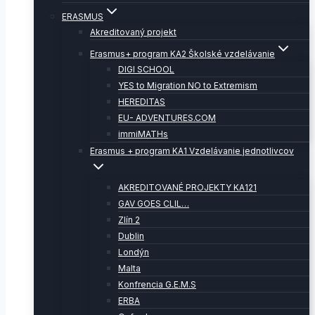
ERASMUS
Akreditovaný projekt
Erasmus+ program KA2 Školské vzdelávanie
DIGI SCHOOL
YES to Migration NO to Extremism
HEREDITAS
EU- ADVENTURES.COM
immiMATHs
Erasmus + program KA1 Vzdelávanie jednotlivcov
AKREDITOVANÉ PROJEKTY KA121
GAV GOES CLIL…
Zlín 2
Dublin
Londýn
Malta
Konfrencia G.E.M.S
ERBA