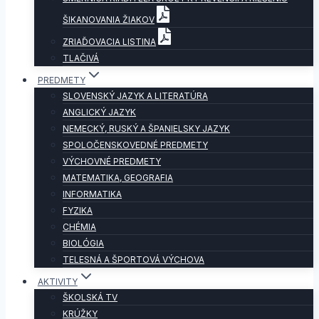
ŠIKANOVANIA ŽIAKOV
ZRIAĎOVACIA LISTINA
TLAČIVÁ
PREDMETY
SLOVENSKÝ JAZYK A LITERATÚRA
ANGLICKÝ JAZYK
NEMECKÝ, RUSKÝ A ŠPANIELSKY JAZYK
SPOLOČENSKOVEDNÉ PREDMETY
VÝCHOVNÉ PREDMETY
MATEMATIKA, GEOGRAFIA
INFORMATIKA
FYZIKA
CHÉMIA
BIOLÓGIA
TELESNÁ A ŠPORTOVÁ VÝCHOVA
AKTIVITY
ŠKOLSKÁ TV
KRÚŽKY