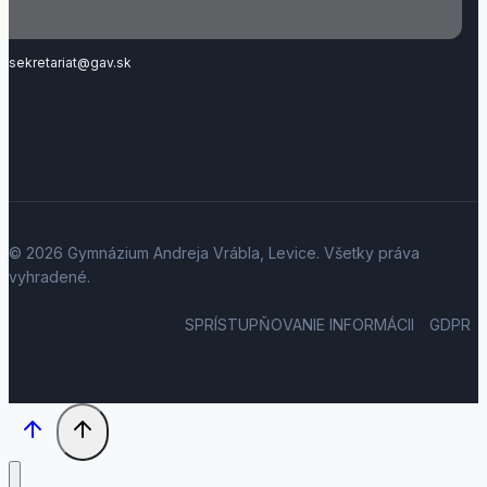
sekretariat@gav.sk
© 2026 Gymnázium Andreja Vrábla, Levice. Všetky práva
vyhradené.
SPRÍSTUPŇOVANIE INFORMÁCII
GDPR