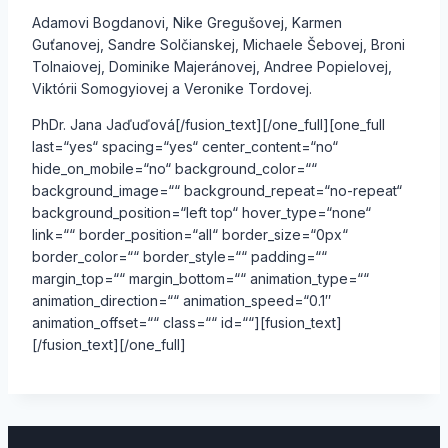
Adamovi Bogdanovi, Nike Gregušovej, Karmen
Guťanovej, Sandre Solčianskej, Michaele Šebovej, Broni
Tolnaiovej, Dominike Majeránovej, Andree Popielovej,
Viktórii Somogyiovej a Veronike Tordovej.
PhDr. Jana Jaďuďová[/fusion_text][/one_full][one_full
last=“yes“ spacing=“yes“ center_content=“no“
hide_on_mobile=“no“ background_color=““
background_image=““ background_repeat=“no-repeat“
background_position=“left top“ hover_type=“none“
link=““ border_position=“all“ border_size=“0px“
border_color=““ border_style=““ padding=““
margin_top=““ margin_bottom=““ animation_type=““
animation_direction=““ animation_speed=“0.1″
animation_offset=““ class=““ id=““][fusion_text]
[/fusion_text][/one_full]