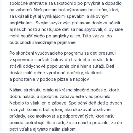
spoločné stretnutie sa uskutočnilo po prvýkrát a dopadlo
na výbornú. Naši prímani boli výbornými hostiteľmi, ktorí,
sa ukázali byť aj vynikajúcimi spevákmi a šikovnými
angličtinármi. Svojím jazykovým prejavom doslova očarili
aj našich hostí a hosťujúce deti sa nás spytovali, či by sme
mohli naučiť niečo po anglicky aj ich. Túto výzvu do
budúcnosti samozrejme prijímame.
Po skončení vyučovacieho programu sa deti presunuli
v sprievode starších žiakov do hradného areálu, kde
strávili oddychové popoludnie plné hier a súťaží. Deti
dostali malé ručne vyrobené darčeky, sladkosti
a pohostenie v podobe pizze a nápojov.
Nášmu stretnutiu prialo aj krásne slnečné počasie, ktoré
dobrú náladu a spoločnú zábavu ešte viac posilnilo.
Nebolo to však len o zábave. Spoločný deň detí z dvoch
rôznych komunít bol aj tom, ako ukazovať pozitívne
príklady, ako motivovať a podporovať tých, ktorí našu
pomoc potrebujú. Sme radi, že sa nám to podarilo, za čo
patrí vďaka aj týmto našim žiakom: