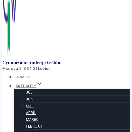
Gymnázium Andreja Vrábla,
Mierová 5, 934 01 Levice
DOMOV
AKTUALITY
JÚL
JÚN
MÁJ
APRÍL
MAREC
FEBRUÁR