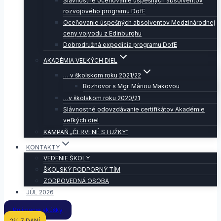
Slávnostné oceňovanie úspešných absolventov
rozvojového programu DofE
Oceňovanie úspešných absolventov Medzinárodnej
ceny vojvodu z Edinburghu
Dobrodružná expedícia programu DofE
AKADÉMIA VEĽKÝCH DIEL
… v školskom roku 2021/22
Rozhovor s Mgr. Máriou Makovou
…v školskom roku 2020/21
Slávnostné odovzdávanie certifikátov Akadémie
veľkých diel
KAMPAŇ „ČERVENÉ STUŽKY“
KONTAKTY
VEDENIE ŠKOLY
ŠKOLSKÝ PODPORNÝ TÍM
ZODPOVEDNÁ OSOBA
JÚL 2026
Prijímacie skúšky
2% Z DANÍ