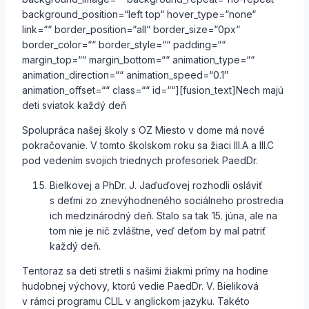
background_position=“left top“ hover_type=“none“
link=““ border_position=“all“ border_size=“0px“
border_color=““ border_style=““ padding=““
margin_top=““ margin_bottom=““ animation_type=““
animation_direction=““ animation_speed=“0.1″
animation_offset=““ class=““ id=““][fusion_text]Nech majú
deti sviatok každý deň
Spolupráca našej školy s OZ Miesto v dome má nové
pokračovanie. V tomto školskom roku sa žiaci III.A a III.C
pod vedením svojich triednych profesoriek PaedDr.
Bielkovej a PhDr. J. Jaďuďovej rozhodli osláviť
s deťmi zo znevýhodneného sociálneho prostredia
ich medzinárodný deň. Stalo sa tak 15. júna, ale na
tom nie je nič zvláštne, veď deťom by mal patriť
každý deň.
Tentoraz sa deti stretli s našimi žiakmi prímy na hodine
hudobnej výchovy, ktorú vedie PaedDr. V. Bieliková
v rámci programu CLIL v anglickom jazyku. Takéto