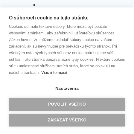
Slávnostné odovzdávanie certifikátov
Akadémie veľkých diel
KAMPAŇ „ČERVENÉ STUŽKY“
O súboroch cookie na tejto stránke
Toggle
Cookies sú malé textové súbory, ktoré môžu byť použité
KONTAKTY
child
menu
webovými stránkami, aby zefektívnili užívateľovu skúsenosť.
VEDENIE ŠKOLY
Zákon hovorí, že môžeme ukladať súbory cookie na vašom
ŠKOLSKÝ PODPORNÝ TÍM
zariadení, ak sú nevyhnutné pre prevádzku týchto stránok. Pri
ZODPOVEDNÁ OSOBA
všetkých ostatných typoch súborov cookie potrebujeme váš
JÚL 2026
súhlas. Táto stránka používa rôzne typy cookies. Niektoré cookies
sú tu umiestnené službami tretích strán, ktoré sa objavujú na
MOODLE
našich stránkach.
Viac informácií
EDUPAGE
Kontakt
Nastavenia
Erasmus+
Školský parlament
POVOLIŤ VŠETKO
GAV TV
ZAKÁZAŤ VŠETKO
Hľadať: