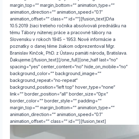
margin_top=““ margin_bottom=““ animation_type=““
animation_direction=““ animation_speed=“0.1″
animation_offset=““ class=““ id=““][fusion_text]Dňa
10.5.2019 žiaci tretieho ročníka absolvovali prednášku na
tému Tábory nútenej práce a pracovné tábory na
Slovensku v rokoch 1945 – 1953. Nové informácie a
poznatky o danej téme žiakom odprezentoval Mgr.
Branislav Kinčok, PhD. z Ústavu pamäti národa, Bratislava.
Ďakujeme.[/fusion_text][/one_full][one_half last=“no“
spacing=“yes“ center_content=“no“ hide_on_mobile=“no“
background_color=““ background_image=““
background_repeat=“no-repeat“
background_position=“left top“ hover_type=“none“
link=““ border_position=“all“ border_size=“0px“
border_color=““ border_style=““ padding=““
margin_top=““ margin_bottom=““ animation_type=““
animation_direction=““ animation_speed=“0.1″
animation_offset=““ class=““ id=““][fusion_text]