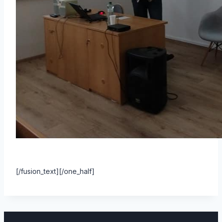
[/fusion_text][/one_half]