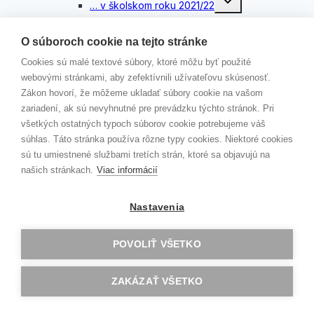
… v školskom roku 2021/22
child
menu
Rozhovor s Mgr. Máriou Makovou
…v školskom roku 2020/21
O súboroch cookie na tejto stránke
Slávnostné odovzdávanie certifikátov
Cookies sú malé textové súbory, ktoré môžu byť použité
Akadémie veľkých diel
webovými stránkami, aby zefektívnili užívateľovu skúsenosť.
KAMPAŇ „ČERVENÉ STUŽKY“
Zákon hovorí, že môžeme ukladať súbory cookie na vašom
Toggle
KONTAKTY
child
zariadení, ak sú nevyhnutné pre prevádzku týchto stránok. Pri
menu
VEDENIE ŠKOLY
všetkých ostatných typoch súborov cookie potrebujeme váš
ŠKOLSKÝ PODPORNÝ TÍM
súhlas. Táto stránka používa rôzne typy cookies. Niektoré cookies
ZODPOVEDNÁ OSOBA
sú tu umiestnené službami tretích strán, ktoré sa objavujú na
JÚL 2026
našich stránkach.
Viac informácií
MOODLE
Nastavenia
EDUPAGE
Kontakt
POVOLIŤ VŠETKO
Erasmus+
Školský parlament
ZAKÁZAŤ VŠETKO
GAV TV