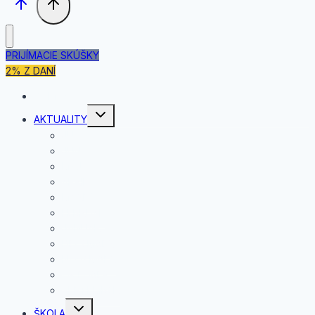
PRIJÍMACIE SKÚŠKY
2% Z DANÍ
DOMOV
Toggle
AKTUALITY
child
menu
JÚL
JÚN
MÁJ
APRÍL
MAREC
FEBRUÁR
JANUÁR
DECEMBER
NOVEMBER
OKTÓBER
SEPTEMBER
Toggle
ŠKOLA