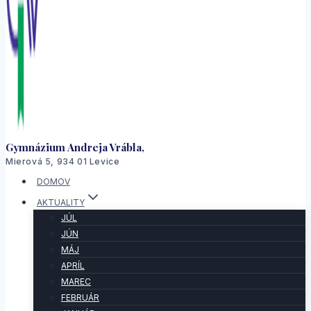
Gymnázium Andreja Vrábla,
Mierová 5, 934 01 Levice
DOMOV
AKTUALITY
JÚL
JÚN
MÁJ
APRÍL
MAREC
FEBRUÁR