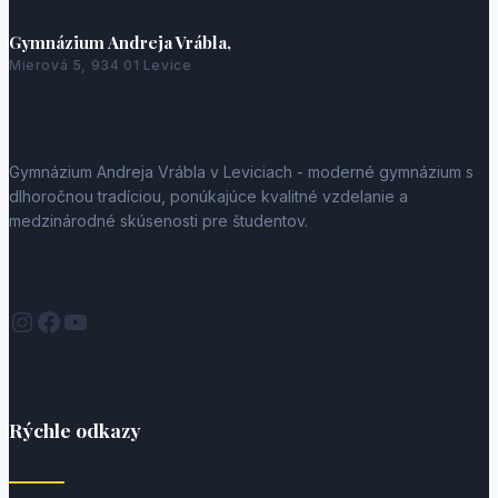
Gymnázium Andreja Vrábla,
Mierová 5, 934 01 Levice
Gymnázium Andreja Vrábla v Leviciach - moderné gymnázium s
dlhoročnou tradíciou, ponúkajúce kvalitné vzdelanie a
medzinárodné skúsenosti pre študentov.
Instagram
Facebook
YouTube
Rýchle odkazy