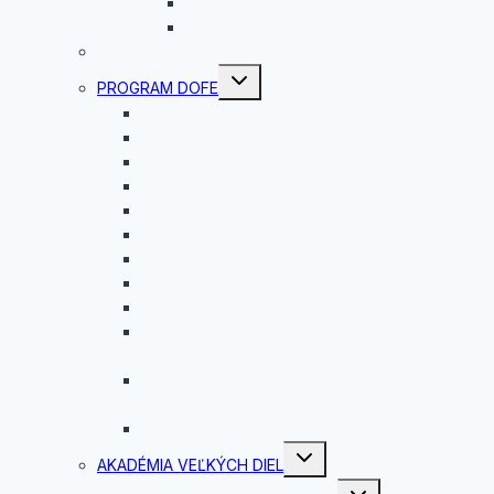
Riga
Jobshadowing
ROVESNÍCKY PROGRAM
Toggle
PROGRAM DOFE
child
menu
Čo je DofE?
Vyhodnotenie DofE 2025/2026
Vyhodnotenie DofE 2024/2025
Vyhodnotenie DofE 2023/24
Vyhodnotenie DofE 2022/2023
Vyhodnotenie Dofe 2021/2022
DOBRODRUŽNÁ EXPEDÍCIA 2020
Vyhodnotenie DofE 2020/21
Dobrodružná expedícia
Slávnostné oceňovanie úspešných
absolventov rozvojového programu DofE
Oceňovanie úspešných absolventov
Medzinárodnej ceny vojvodu z Edinburghu
Dobrodružná expedícia programu DofE
Toggle
AKADÉMIA VEĽKÝCH DIEL
child
menu
Toggle