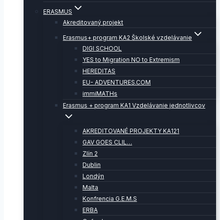
ERASMUS
Akreditovaný projekt
Erasmus+ program KA2 Školské vzdelávanie
DIGI SCHOOL
YES to Migration NO to Extremism
HEREDITAS
EU- ADVENTURES.COM
immiMATHs
Erasmus + program KA1 Vzdelávanie jednotlivcov
AKREDITOVANÉ PROJEKTY KA121
GAV GOES CLIL…
Zlín 2
Dublin
Londýn
Malta
Konfrencia G.E.M.S
ERBA