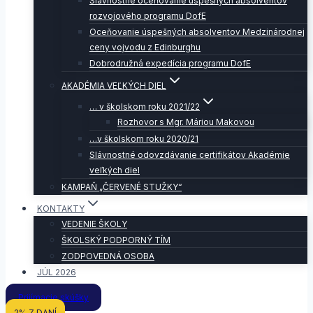
Slávnostné oceňovanie úspešných absolventov
rozvojového programu DofE
Oceňovanie úspešných absolventov Medzinárodnej
ceny vojvodu z Edinburghu
Dobrodružná expedícia programu DofE
AKADÉMIA VEĽKÝCH DIEL
… v školskom roku 2021/22
Rozhovor s Mgr. Máriou Makovou
…v školskom roku 2020/21
Slávnostné odovzdávanie certifikátov Akadémie
veľkých diel
KAMPAŇ „ČERVENÉ STUŽKY“
KONTAKTY
VEDENIE ŠKOLY
ŠKOLSKÝ PODPORNÝ TÍM
ZODPOVEDNÁ OSOBA
JÚL 2026
Prijímacie skúšky
2% Z DANÍ