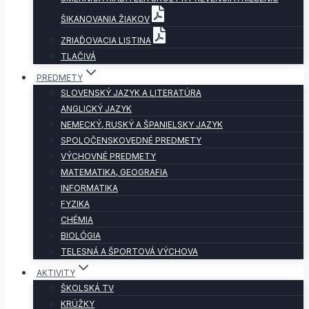
ŠIKANOVANIA ŽIAKOV
ZRIAĎOVACIA LISTINA
TLAČIVÁ
PREDMETY
SLOVENSKÝ JAZYK A LITERATÚRA
ANGLICKÝ JAZYK
NEMECKÝ, RUSKÝ A ŠPANIELSKY JAZYK
SPOLOČENSKOVEDNÉ PREDMETY
VÝCHOVNÉ PREDMETY
MATEMATIKA, GEOGRAFIA
INFORMATIKA
FYZIKA
CHÉMIA
BIOLÓGIA
TELESNÁ A ŠPORTOVÁ VÝCHOVA
AKTIVITY
ŠKOLSKÁ TV
KRÚŽKY