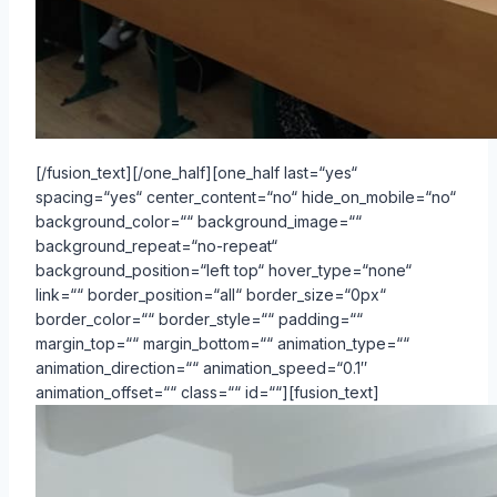
[/fusion_text][/one_half][one_half last=“yes“
spacing=“yes“ center_content=“no“ hide_on_mobile=“no“
background_color=““ background_image=““
background_repeat=“no-repeat“
background_position=“left top“ hover_type=“none“
link=““ border_position=“all“ border_size=“0px“
border_color=““ border_style=““ padding=““
margin_top=““ margin_bottom=““ animation_type=““
animation_direction=““ animation_speed=“0.1″
animation_offset=““ class=““ id=““][fusion_text]