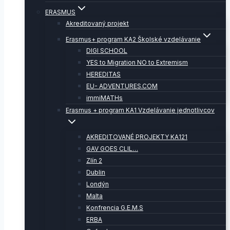
ERASMUS
Akreditovaný projekt
Erasmus+ program KA2 Školské vzdelávanie
DIGI SCHOOL
YES to Migration NO to Extremism
HEREDITAS
EU- ADVENTURES.COM
immiMATHs
Erasmus + program KA1 Vzdelávanie jednotlivcov
AKREDITOVANÉ PROJEKTY KA121
GAV GOES CLIL…
Zlín 2
Dublin
Londýn
Malta
Konfrencia G.E.M.S
ERBA