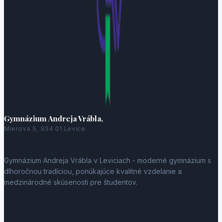
Gymnázium Andreja Vrábla,
Mierová 5, 934 01 Levice
Gymnázium Andreja Vrábla v Leviciach - moderné gymnázium s
dlhoročnou tradíciou, ponúkajúce kvalitné vzdelanie a
medzinárodné skúsenosti pre študentov.