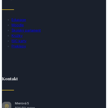
Edupage
Moodle
Školský parlament
Krúžky
ISIC karty
Preklepy
Kontakt
Mierová 5
934 01 Levice