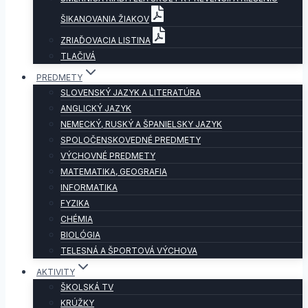
ŠIKANOVANIA ŽIAKOV
ZRIAĎOVACIA LISTINA
TLAČIVÁ
PREDMETY
SLOVENSKÝ JAZYK A LITERATÚRA
ANGLICKÝ JAZYK
NEMECKÝ, RUSKÝ A ŠPANIELSKY JAZYK
SPOLOČENSKOVEDNÉ PREDMETY
VÝCHOVNÉ PREDMETY
MATEMATIKA, GEOGRAFIA
INFORMATIKA
FYZIKA
CHÉMIA
BIOLÓGIA
TELESNÁ A ŠPORTOVÁ VÝCHOVA
AKTIVITY
ŠKOLSKÁ TV
KRÚŽKY