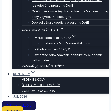
Slávnostné oceňovanie úspešných absolventov
rozvojového programu DofE
Oceňovanie úspešných absolventov Medzinárodnej
ceny vojvodu z Edinburghu
Dobrodružná expedícia programu DofE
AKADÉMIA VEĽKÝCH DIEL
… v školskom roku 2021/22
Rozhovor s Mgr. Máriou Makovou
…v školskom roku 2020/21
Slávnostné odovzdávanie certifikátov Akadémie
veľkých diel
KAMPAŇ „ČERVENÉ STUŽKY“
KONTAKTY
VEDENIE ŠKOLY
ŠKOLSKÝ PODPORNÝ TÍM
ZODPOVEDNÁ OSOBA
JÚL 2026
Prijímacie skúšky
2% Z DANÍ