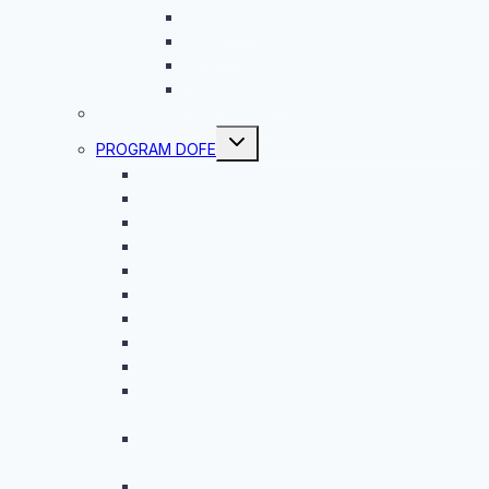
Barcelona
Norwich
Riga
Jobshadowing
ROVESNÍCKY PROGRAM
Toggle
PROGRAM DOFE
child
menu
Čo je DofE?
Vyhodnotenie DofE 2025/2026
Vyhodnotenie DofE 2024/2025
Vyhodnotenie DofE 2023/24
Vyhodnotenie DofE 2022/2023
Vyhodnotenie Dofe 2021/2022
DOBRODRUŽNÁ EXPEDÍCIA 2020
Vyhodnotenie DofE 2020/21
Dobrodružná expedícia
Slávnostné oceňovanie úspešných
absolventov rozvojového programu DofE
Oceňovanie úspešných absolventov
Medzinárodnej ceny vojvodu z Edinburghu
Dobrodružná expedícia programu DofE