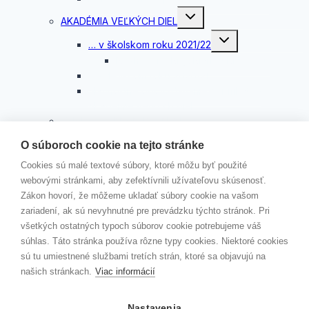
Toggle
AKADÉMIA VEĽKÝCH DIEL
child
menu
Toggle
… v školskom roku 2021/22
child
menu
Rozhovor s Mgr. Máriou Makovou
…v školskom roku 2020/21
Slávnostné odovzdávanie certifikátov
Akadémie veľkých diel
KAMPAŇ „ČERVENÉ STUŽKY“
Toggle
KONTAKTY
O súboroch cookie na tejto stránke
child
menu
VEDENIE ŠKOLY
Cookies sú malé textové súbory, ktoré môžu byť použité
ŠKOLSKÝ PODPORNÝ TÍM
webovými stránkami, aby zefektívnili užívateľovu skúsenosť.
ZODPOVEDNÁ OSOBA
Zákon hovorí, že môžeme ukladať súbory cookie na vašom
JÚL 2026
zariadení, ak sú nevyhnutné pre prevádzku týchto stránok. Pri
všetkých ostatných typoch súborov cookie potrebujeme váš
MOODLE
súhlas. Táto stránka používa rôzne typy cookies. Niektoré cookies
EDUPAGE
sú tu umiestnené službami tretích strán, ktoré sa objavujú na
našich stránkach.
Viac informácií
Kontakt
Erasmus+
Nastavenia