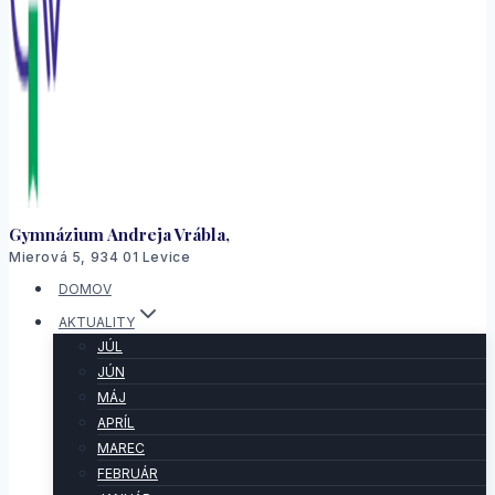
Gymnázium Andreja Vrábla,
Mierová 5, 934 01 Levice
DOMOV
AKTUALITY
JÚL
JÚN
MÁJ
APRÍL
MAREC
FEBRUÁR