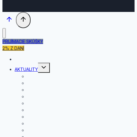
PRIJÍMACIE SKÚŠKY
2% Z DANÍ
DOMOV
Toggle
AKTUALITY
child
menu
JÚL
JÚN
MÁJ
APRÍL
MAREC
FEBRUÁR
JANUÁR
DECEMBER
NOVEMBER
OKTÓBER