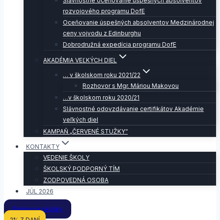
Slávnostné oceňovanie úspešných absolventov
rozvojového programu DofE
Oceňovanie úspešných absolventov Medzinárodnej
ceny vojvodu z Edinburghu
Dobrodružná expedícia programu DofE
AKADÉMIA VEĽKÝCH DIEL
… v školskom roku 2021/22
Rozhovor s Mgr. Máriou Makovou
…v školskom roku 2020/21
Slávnostné odovzdávanie certifikátov Akadémie
veľkých diel
KAMPAŇ „ČERVENÉ STUŽKY“
KONTAKTY
VEDENIE ŠKOLY
ŠKOLSKÝ PODPORNÝ TÍM
ZODPOVEDNÁ OSOBA
JÚL 2026
Prijímacie skúšky
2% Z DANÍ