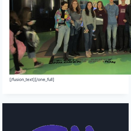
[/fusion_text][/one_full]