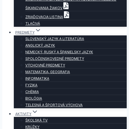
ŠIKANOVANIA ŽIAKOV
ZRIAĎOVACIA LISTINA
TLAČIVÁ
PREDMETY
SLOVENSKÝ JAZYK A LITERATÚRA
ANGLICKÝ JAZYK
NEMECKÝ, RUSKÝ A ŠPANIELSKY JAZYK
SPOLOČENSKOVEDNÉ PREDMETY
VÝCHOVNÉ PREDMETY
MATEMATIKA, GEOGRAFIA
INFORMATIKA
FYZIKA
CHÉMIA
BIOLÓGIA
TELESNÁ A ŠPORTOVÁ VÝCHOVA
AKTIVITY
ŠKOLSKÁ TV
KRÚŽKY