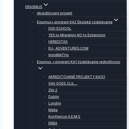
ERASMUS
Akreditovaný projekt
Erasmus+ program KA2 Školské vzdelávanie
DIGI SCHOOL
YES to Migration NO to Extremism
HEREDITAS
EU- ADVENTURES.COM
immiMATHs
Erasmus + program KA1 Vzdelávanie jednotlivcov
AKREDITOVANÉ PROJEKTY KA121
GAV GOES CLIL…
Zlín 2
Dublin
Londýn
Malta
Konfrencia G.E.M.S
ERBA