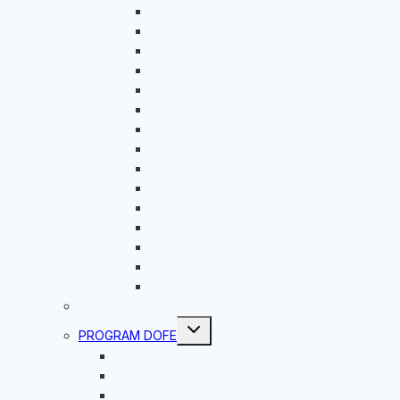
GAV GOES CLIL…
Zlín 2
Dublin
Londýn
Malta
Konfrencia G.E.M.S
ERBA
Oxford
Budapešť
Berlín
Zlín
Barcelona
Norwich
Riga
Jobshadowing
ROVESNÍCKY PROGRAM
Toggle
PROGRAM DOFE
child
menu
Čo je DofE?
Vyhodnotenie DofE 2025/2026
Vyhodnotenie DofE 2024/2025