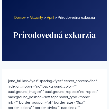
Domov
»
Aktuality
»
Apríl
»
Prírodovedná exkurzia
Prírodovedná exkurzia
[one_full last=“yes“ spacing=“yes“ center_content=“no“
hide_on_mobile=“no“ background_color=““
background_image=““ background_repeat=“no-repeat“
background_position=“left top“ hover_type=“none“
link=““ border_position=“all“ border_size=“0px“
border_color=““ border_style=““ padding=““