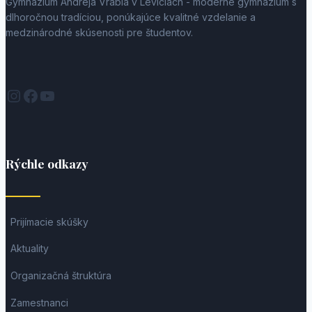
Gymnázium Andreja Vrábla v Leviciach - moderné gymnázium s
dlhoročnou tradíciou, ponúkajúce kvalitné vzdelanie a
medzinárodné skúsenosti pre študentov.
Instagram
Facebook
YouTube
Rýchle odkazy
Prijímacie skúšky
Aktuality
Organizačná štruktúra
Zamestnanci