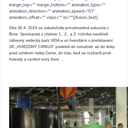
margin_top=““ margin_bottom=““ animation_type=““
animation_direction=““ animation_speed=“0.1″
animation_offset=““ class=““ id=““][fusion_text]
Dňa 30.4. 2019 sa uskutočnila prírodovedná exkurzia v
Brne. Seminaristi z chémie 1., 2., a 3. ročníka navštívili
zábavný vedecký park VIDA a vo hvezdárni v predstavení
3D „HVIEZDNÝ CIRKUS“ preleteli do minulosti, až do doby
pred vznikom našej Zeme, do čias, keď sa rozžiarili prvé
hviezdy a vznikol nový život …