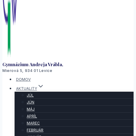
Gymnázium Andreja Vrábla,
Mierová 5, 934 01 Levice
DOMOV
AKTUALITY
JÚL
JÚN
MÁJ
APRÍL
MAREC
FEBRUÁR