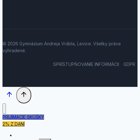
© 2026 Gymnázium Andreja Vrábla, Levice. Všetky práva
vyhradené.
SPRÍSTUPŇOVANIE INFORMÁCII
GDPR
PRIJÍMACIE SKÚŠKY
2% Z DANÍ
DOMOV