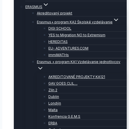
ERASMUS
Akreditovaný projekt
Erasmus+ program KA2 Školské vzdelávanie
DIGI SCHOOL
YES to Migration NO to Extremism
HEREDITAS
EU- ADVENTURES.COM
immiMATHs
Erasmus + program KA1 Vzdelávanie jednotlivcov
AKREDITOVANÉ PROJEKTY KA121
GAV GOES CLIL…
Zlín 2
Dublin
Londýn
Malta
Konfrencia G.E.M.S
ERBA