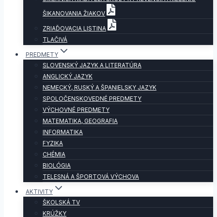
ŠIKANOVANIA ŽIAKOV
ZRIAĎOVACIA LISTINA
TLAČIVÁ
PREDMETY
SLOVENSKÝ JAZYK A LITERATÚRA
ANGLICKÝ JAZYK
NEMECKÝ, RUSKÝ A ŠPANIELSKY JAZYK
SPOLOČENSKOVEDNÉ PREDMETY
VÝCHOVNÉ PREDMETY
MATEMATIKA, GEOGRAFIA
INFORMATIKA
FYZIKA
CHÉMIA
BIOLÓGIA
TELESNÁ A ŠPORTOVÁ VÝCHOVA
AKTIVITY
ŠKOLSKÁ TV
KRÚŽKY