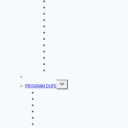
Londýn
Malta
Konfrencia G.E.M.S
ERBA
Oxford
Budapešť
Berlín
Zlín
Barcelona
Norwich
Riga
Jobshadowing
ROVESNÍCKY PROGRAM
Toggle
PROGRAM DOFE
child
menu
Čo je DofE?
Vyhodnotenie DofE 2025/2026
Vyhodnotenie DofE 2024/2025
Vyhodnotenie DofE 2023/24
Vyhodnotenie DofE 2022/2023
Vyhodnotenie Dofe 2021/2022