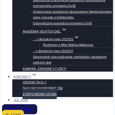
Slávnostné oceňovanie úspešných absolventov
rozvojového programu DofE
Oceňovanie úspešných absolventov Medzinárodnej
ceny vojvodu z Edinburghu
Dobrodružná expedícia programu DofE
AKADÉMIA VEĽKÝCH DIEL
… v školskom roku 2021/22
Rozhovor s Mgr. Máriou Makovou
…v školskom roku 2020/21
Slávnostné odovzdávanie certifikátov Akadémie
veľkých diel
KAMPAŇ „ČERVENÉ STUŽKY“
KONTAKTY
VEDENIE ŠKOLY
ŠKOLSKÝ PODPORNÝ TÍM
ZODPOVEDNÁ OSOBA
JÚL 2026
Prijímacie skúšky
2% Z DANÍ