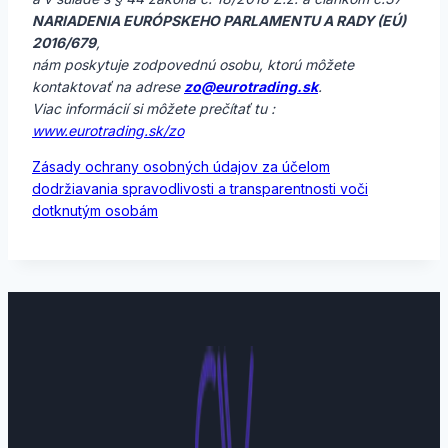
NARIADENIA EURÓPSKEHO PARLAMENTU A RADY (EÚ)
2016/679
,
nám poskytuje zodpovednú osobu, ktorú môžete
kontaktovať na adrese
zo@eurotrading.sk
.
Viac informácií si môžete prečítať tu :
www.eurotrading.sk/zo
Zásady ochrany osobných údajov za účelom
dodržiavania spravodlivosti a transparentnosti voči
dotknutým osobám