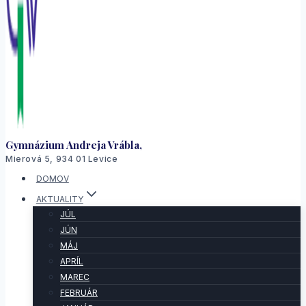
Gymnázium Andreja Vrábla,
Mierová 5, 934 01 Levice
DOMOV
AKTUALITY
JÚL
JÚN
MÁJ
APRÍL
MAREC
FEBRUÁR