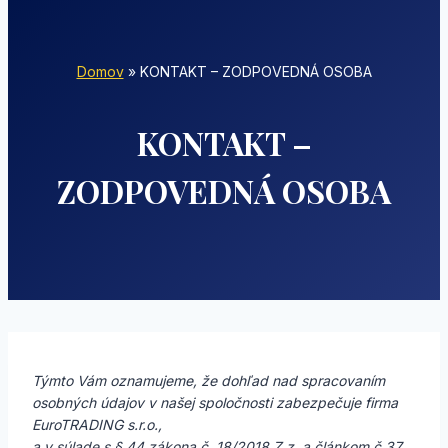
Domov
»
KONTAKT – ZODPOVEDNÁ OSOBA
KONTAKT –
ZODPOVEDNÁ OSOBA
Týmto Vám oznamujeme, že dohľad nad spracovaním
osobných údajov v našej spoločnosti zabezpečuje firma
EuroTRADING s.r.o.,
a v súlade s § 44 zákona č. 18/2018 Z.z. a článkom č.37