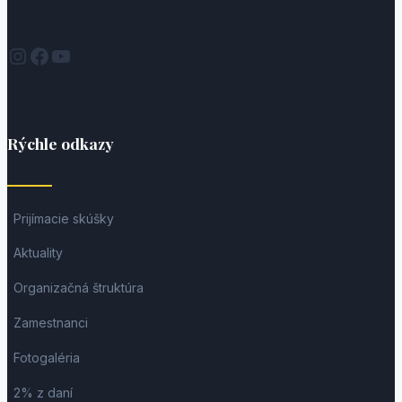
Instagram
Facebook
YouTube
Rýchle odkazy
Prijímacie skúšky
Aktuality
Organizačná štruktúra
Zamestnanci
Fotogaléria
2% z daní