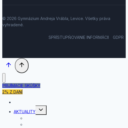
© 2026 Gymnázium Andreja Vrábla, Levice. Všetky práva
vyhradené.
SPRÍSTUPŇOVANIE INFORMÁCII
GDPR
PRIJÍMACIE SKÚŠKY
2% Z DANÍ
DOMOV
Toggle
AKTUALITY
child
menu
JÚL
JÚN