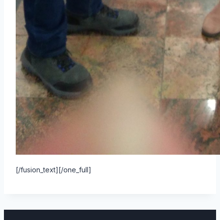
[/fusion_text][/one_full]