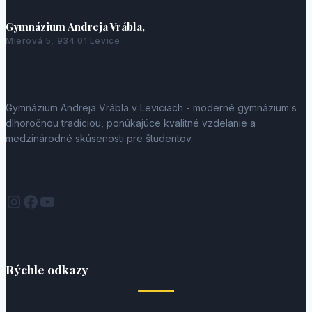
Gymnázium Andreja Vrábla,
Mierová 5, 934 01 Levice
Gymnázium Andreja Vrábla v Leviciach - moderné gymnázium s
dlhoročnou tradíciou, ponúkajúce kvalitné vzdelanie a
medzinárodné skúsenosti pre študentov.
Instagram
Facebook
YouTube
Rýchle odkazy