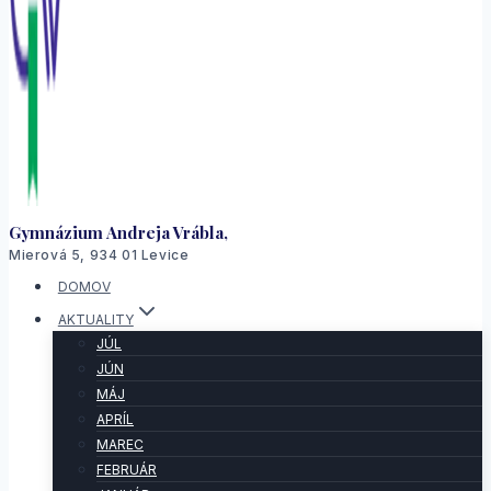
Gymnázium Andreja Vrábla,
Mierová 5, 934 01 Levice
DOMOV
AKTUALITY
JÚL
JÚN
MÁJ
APRÍL
MAREC
FEBRUÁR