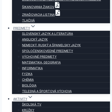
ŠIKANOVANIA ŽIAKOV
ZRIAĎOVACIA LISTINA
TLAČIVÁ
PREDMETY
SLOVENSKÝ JAZYK A LITERATÚRA
ANGLICKÝ JAZYK
NEMECKÝ, RUSKÝ A ŠPANIELSKY JAZYK
SPOLOČENSKOVEDNÉ PREDMETY
VÝCHOVNÉ PREDMETY
MATEMATIKA, GEOGRAFIA
INFORMATIKA
FYZIKA
CHÉMIA
BIOLÓGIA
TELESNÁ A ŠPORTOVÁ VÝCHOVA
AKTIVITY
ŠKOLSKÁ TV
KRÚŽKY