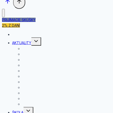
PRIJÍMACIE SKÚŠKY
2% Z DANÍ
DOMOV
Toggle
AKTUALITY
child
menu
JÚL
JÚN
MÁJ
APRÍL
MAREC
FEBRUÁR
JANUÁR
DECEMBER
NOVEMBER
OKTÓBER
SEPTEMBER
Toggle
ŠKOLA