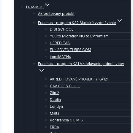
ERASMUS
Akreditovaný projekt
Erasmus+ program KA2 Školské vzdelávanie
DIGI SCHOOL
YES to Migration NO to Extremism
HEREDITAS
EU- ADVENTURES.COM
immiMATHs
Erasmus + program KA1 Vzdelávanie jednotlivcov
AKREDITOVANÉ PROJEKTY KA121
GAV GOES CLIL…
Zlín 2
Dublin
Londýn
Malta
Konfrencia G.E.M.S
ERBA