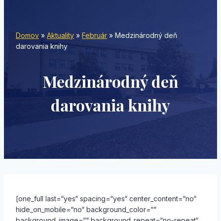
Domov
»
Aktuality
»
Február
»
Medzinárodný deň
darovania knihy
Medzinárodný deň
darovania knihy
[one_full last=“yes“ spacing=“yes“ center_content=“no“
hide_on_mobile=“no“ background_color=““
background_image=““ background_repeat=“no-repeat“