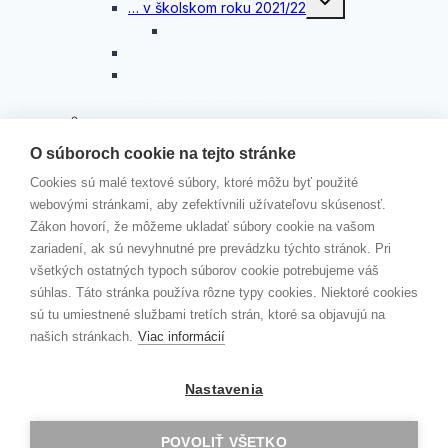
… v školskom roku 2021/22
child
menu
Rozhovor s Mgr. Máriou Makovou
…v školskom roku 2020/21
Slávnostné odovzdávanie certifikátov
Akadémie veľkých diel
KAMPAŇ „ČERVENÉ STUŽKY“
Toggle
KONTAKTY
O súboroch cookie na tejto stránke
child
menu
VEDENIE ŠKOLY
Cookies sú malé textové súbory, ktoré môžu byť použité
ŠKOLSKÝ PODPORNÝ TÍM
webovými stránkami, aby zefektívnili užívateľovu skúsenosť.
ZODPOVEDNÁ OSOBA
Zákon hovorí, že môžeme ukladať súbory cookie na vašom
JÚL 2026
zariadení, ak sú nevyhnutné pre prevádzku týchto stránok. Pri
všetkých ostatných typoch súborov cookie potrebujeme váš
MOODLE
súhlas. Táto stránka používa rôzne typy cookies. Niektoré cookies
EDUPAGE
sú tu umiestnené službami tretích strán, ktoré sa objavujú na
našich stránkach.
Viac informácií
Kontakt
Erasmus+
Nastavenia
Školský parlament
GAV TV
POVOLIŤ VŠETKO