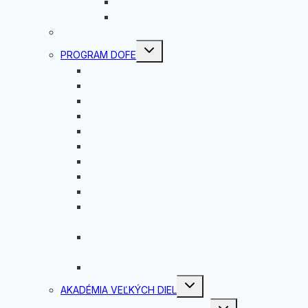
Riga
Jobshadowing
ROVESNÍCKY PROGRAM
Toggle
PROGRAM DOFE
child
menu
Čo je DofE?
Vyhodnotenie DofE 2025/2026
Vyhodnotenie DofE 2024/2025
Vyhodnotenie DofE 2023/24
Vyhodnotenie DofE 2022/2023
Vyhodnotenie Dofe 2021/2022
DOBRODRUŽNÁ EXPEDÍCIA 2020
Vyhodnotenie DofE 2020/21
Dobrodružná expedícia
Slávnostné oceňovanie úspešných
absolventov rozvojového programu DofE
Oceňovanie úspešných absolventov
Medzinárodnej ceny vojvodu z Edinburghu
Dobrodružná expedícia programu DofE
Toggle
AKADÉMIA VEĽKÝCH DIEL
child
menu
Toggle