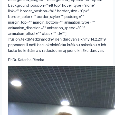
background_position=“left top“ hover_type=“none“
link=““ border_position=“all“ border_size=“0px“
border_color=““ border_style=““ padding=““
margin_top=““ margin_bottom=““ animation_type=““
animation_direction=““ animation_speed=“0.1″
animation_offset=““ class=““ id=““]
[fusion_text]Medzinárodný deň darovania knihy 14.2.2019
pripomenuli naši žiaci okoloidúcim krátkou anketkou o ich
láske ku knihám a s radosťou im aj jednu knižku darovali.
PhDr. Katarína Riecka