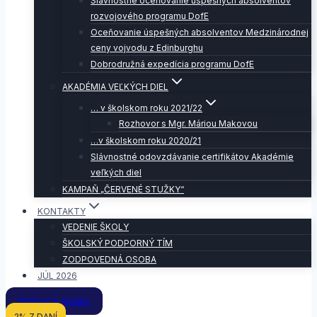
Slávnostné oceňovanie úspešných absolventov
rozvojového programu DofE
Oceňovanie úspešných absolventov Medzinárodnej
ceny vojvodu z Edinburghu
Dobrodružná expedícia programu DofE
AKADÉMIA VEĽKÝCH DIEL
… v školskom roku 2021/22
Rozhovor s Mgr. Máriou Makovou
…v školskom roku 2020/21
Slávnostné odovzdávanie certifikátov Akadémie
veľkých diel
KAMPAŇ „ČERVENÉ STUŽKY“
KONTAKTY
VEDENIE ŠKOLY
ŠKOLSKÝ PODPORNÝ TÍM
ZODPOVEDNÁ OSOBA
JÚL 2026
Prijímacie skúšky
2% Z DANÍ