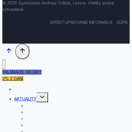
© 2026 Gymnázium Andreja Vrábla, Levice. Všetky práva
vyhradené.
SPRÍSTUPŇOVANIE INFORMÁCII
GDPR
PRIJÍMACIE SKÚŠKY
2% Z DANÍ
DOMOV
Toggle
AKTUALITY
child
menu
JÚL
JÚN
MÁJ
APRÍL
MAREC