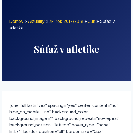
Domov
»
Aktuality
»
šk. rok 2017/2018
»
Jún
»
Súťaž v
atletike
Súťaž v atletike
[one_full last=“yes“ spacing=“yes“ center_content=“no“
hide_on_mobile=“no“ background_color=““
background_image=““ background_repeat=“no-repeat“
background_position=“left top“ hover_type=“none“
link=““ border_position=“all“ border_size=“0px“