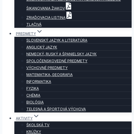
ŠIKANOVANIA ŽIAKOV
ZRIAĎOVACIA LISTINA
TLAČIVÁ
PREDMETY
SLOVENSKÝ JAZYK A LITERATÚRA
ANGLICKÝ JAZYK
NEMECKÝ, RUSKÝ A ŠPANIELSKY JAZYK
SPOLOČENSKOVEDNÉ PREDMETY
VÝCHOVNÉ PREDMETY
MATEMATIKA, GEOGRAFIA
INFORMATIKA
FYZIKA
CHÉMIA
BIOLÓGIA
TELESNÁ A ŠPORTOVÁ VÝCHOVA
AKTIVITY
ŠKOLSKÁ TV
KRÚŽKY