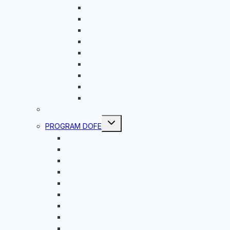
ERBA
Oxford
Budapešť
Berlín
Zlín
Barcelona
Norwich
Riga
Jobshadowing
ROVESNÍCKY PROGRAM
Toggle
PROGRAM DOFE
child
menu
Čo je DofE?
Vyhodnotenie DofE 2025/2026
Vyhodnotenie DofE 2024/2025
Vyhodnotenie DofE 2023/24
Vyhodnotenie DofE 2022/2023
Vyhodnotenie Dofe 2021/2022
DOBRODRUŽNÁ EXPEDÍCIA 2020
Vyhodnotenie DofE 2020/21
Dobrodružná expedícia