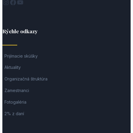
Instagram
Facebook
YouTube
Rýchle odkazy
Prijímacie skúšky
Aktuality
Organizačná štruktúra
Zamestnanci
Fotogaléria
2% z daní