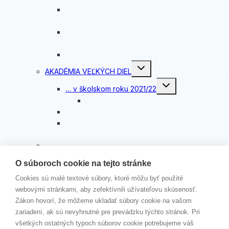
Slávnostné oceňovanie úspešných
absolventov rozvojového programu DofE
Oceňovanie úspešných absolventov
Medzinárodnej ceny vojvodu z Edinburghu
Dobrodružná expedícia programu DofE
Toggle
AKADÉMIA VEĽKÝCH DIEL
child
menu
Toggle
… v školskom roku 2021/22
child
menu
Rozhovor s Mgr. Máriou Makovou
…v školskom roku 2020/21
Slávnostné odovzdávanie certifikátov
Akadémie veľkých diel
KAMPAŇ „ČERVENÉ STUŽKY“
Toggle
KONTAKTY
O súboroch cookie na tejto stránke
child
menu
VEDENIE ŠKOLY
Cookies sú malé textové súbory, ktoré môžu byť použité
ŠKOLSKÝ PODPORNÝ TÍM
webovými stránkami, aby zefektívnili užívateľovu skúsenosť.
ZODPOVEDNÁ OSOBA
Zákon hovorí, že môžeme ukladať súbory cookie na vašom
JÚL 2026
zariadení, ak sú nevyhnutné pre prevádzku týchto stránok. Pri
všetkých ostatných typoch súborov cookie potrebujeme váš