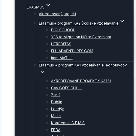
ERASMUS
Akreditovaný projekt
Erasmus+ program KA2 Školské vzdelávanie
DIGI SCHOOL
YES to Migration NO to Extremism
HEREDITAS
EU- ADVENTURES.COM
immiMATHs
Erasmus + program KA1 Vzdelávanie jednotlivcov
AKREDITOVANÉ PROJEKTY KA121
GAV GOES CLIL…
Zlín 2
Dublin
Londýn
Malta
Konfrencia G.E.M.S
ERBA