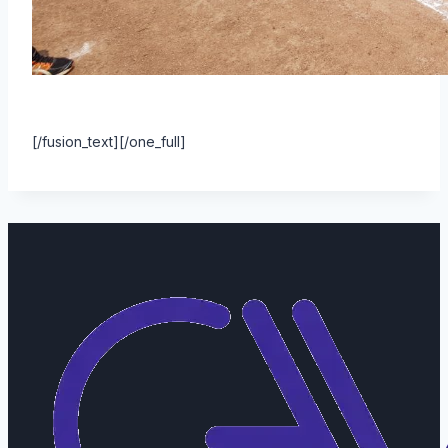
[/fusion_text][/one_full]