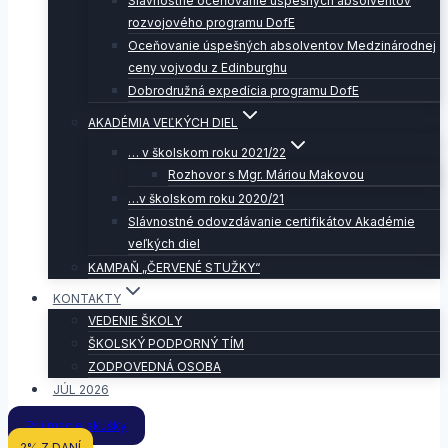
Slávnostné oceňovanie úspešných absolventov
rozvojového programu DofE
Oceňovanie úspešných absolventov Medzinárodnej
ceny vojvodu z Edinburghu
Dobrodružná expedícia programu DofE
AKADÉMIA VEĽKÝCH DIEL
… v školskom roku 2021/22
Rozhovor s Mgr. Máriou Makovou
…v školskom roku 2020/21
Slávnostné odovzdávanie certifikátov Akadémie
veľkých diel
KAMPAŇ „ČERVENÉ STUŽKY“
KONTAKTY
VEDENIE ŠKOLY
ŠKOLSKÝ PODPORNÝ TÍM
ZODPOVEDNÁ OSOBA
JÚL 2026
Prijímacie skúšky
2% Z DANÍ