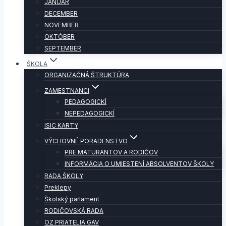
JANUÁR
DECEMBER
NOVEMBER
OKTÓBER
SEPTEMBER
ŠKOLA
ORGANIZAČNÁ ŠTRUKTÚRA
ZAMESTNANCI
PEDAGOGICKÍ
NEPEDAGOGICKÍ
ISIC KARTY
VÝCHOVNÉ PORADENSTVO
PRE MATURANTOV A RODIČOV
INFORMÁCIA O UMIESTENÍ ABSOLVENTOV ŠKOLY
RADA ŠKOLY
Preklepy
Školský parlament
RODIČOVSKÁ RADA
OZ PRIATELIA GAV