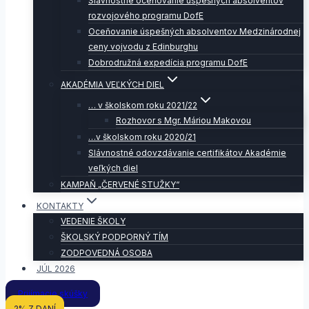
Slávnostné oceňovanie úspešných absolventov
rozvojového programu DofE
Oceňovanie úspešných absolventov Medzinárodnej
ceny vojvodu z Edinburghu
Dobrodružná expedícia programu DofE
AKADÉMIA VEĽKÝCH DIEL
… v školskom roku 2021/22
Rozhovor s Mgr. Máriou Makovou
…v školskom roku 2020/21
Slávnostné odovzdávanie certifikátov Akadémie
veľkých diel
KAMPAŇ „ČERVENÉ STUŽKY“
KONTAKTY
VEDENIE ŠKOLY
ŠKOLSKÝ PODPORNÝ TÍM
ZODPOVEDNÁ OSOBA
JÚL 2026
Prijímacie skúšky
2% Z DANÍ