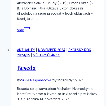
Alexander Samuel Chudý (IV. B), Timon Foltán (IV.
B) a Dominik Fiťka (Oktáva), ktorí dokázali
dlhodobo na sebe pracovať v troch oblastiach –
šport, talent…
Strieborné
Viac
ocenenie
DofE
AKTUALITY
|
NOVEMBER 2024
|
ŠKOLSKÝ ROK
2024/25
|
VŠETKY ČLÁNKY
Beseda
By
Silvia Gašparecová
21/11/2024
21/11/2024
Beseda so spisovateľom Michalom Hvoreckým o
literatúre, tvorbe a živote sa uskutočnila pre žiakov
3. a 4. ročníka 14. novembra 2024.