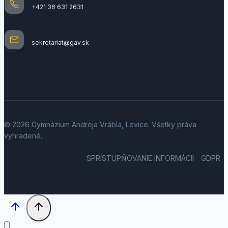
+421 36 631 2631
sekretariat@gav.sk
© 2026 Gymnázium Andreja Vrábla, Levice. Všetky práva
vyhradené.
SPRÍSTUPŇOVANIE INFORMÁCII
GDPR