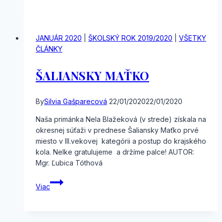
na
hodine
nemeckého
jazyka
JANUÁR 2020
|
ŠKOLSKÝ ROK 2019/2020
|
VŠETKY
ČLÁNKY
ŠALIANSKY MAŤKO
By
Silvia Gašparecová
22/01/2020
22/01/2020
Naša primánka Nela Blažeková (v strede) získala na
okresnej súťaži v prednese Šaliansky Maťko prvé
miesto v III.vekovej kategórii a postup do krajského
kola. Nelke gratulujeme a držíme palce! AUTOR:
Mgr. Ľubica Tóthová
ŠALIANSKY
Viac
MAŤKO