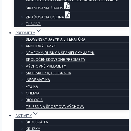
ŠIKANOVANIA ŽIAKOV
ZRIAĎOVACIA LISTINA
TLAČIVÁ
PREDMETY
SLOVENSKÝ JAZYK A LITERATÚRA
ANGLICKÝ JAZYK
NEMECKÝ, RUSKÝ A ŠPANIELSKY JAZYK
SPOLOČENSKOVEDNÉ PREDMETY
VÝCHOVNÉ PREDMETY
MATEMATIKA, GEOGRAFIA
INFORMATIKA
FYZIKA
CHÉMIA
BIOLÓGIA
TELESNÁ A ŠPORTOVÁ VÝCHOVA
AKTIVITY
ŠKOLSKÁ TV
KRÚŽKY