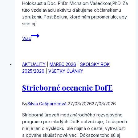
Holokaust a Doc. PhDr. Michalom Vašečkom,PhD. Za
túto vzdelávaciu aktivitu ďakujeme občianskemu
združeniu Post Bellum, ktoré nám pripomenulo, aby
sme aj…
Holokaust
Viac
–
spomienkové
podujatie
AKTUALITY
|
MAREC 2026
|
ŠKOLSKÝ ROK
2025/2026
|
VŠETKY ČLÁNKY
Strieborné ocenenie DofE
By
Silvia Gašparecová
27/03/2026
27/03/2026
Strieborná úroveň medzinárodného rozvojového
programu pre mladých DofE potvrdzuje, že úspech
nie je len o výsledku, ale najmä o ceste, vytrvalosti
a odvahe skúšať nové veci. Dôkazom toho sú aj