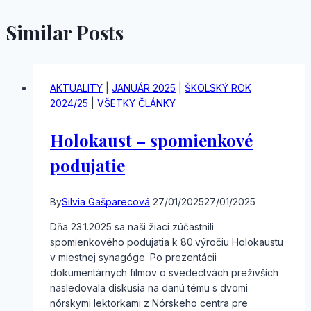
Similar Posts
AKTUALITY
|
JANUÁR 2025
|
ŠKOLSKÝ ROK
2024/25
|
VŠETKY ČLÁNKY
Holokaust – spomienkové
podujatie
By
Silvia Gašparecová
27/01/2025
27/01/2025
Dňa 23.1.2025 sa naši žiaci zúčastnili
spomienkového podujatia k 80.výročiu Holokaustu
v miestnej synagóge. Po prezentácii
dokumentárnych filmov o svedectvách preživších
nasledovala diskusia na danú tému s dvomi
nórskymi lektorkami z Nórskeho centra pre