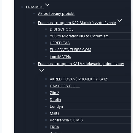
ERASMUS
Akreditovaný projekt
Erasmus+ program KA2 Školské vzdelávanie
DIGI SCHOOL
YES to Migration NO to Extremism
HEREDITAS
EU- ADVENTURES.COM
immiMATHs
Erasmus + program KA1 Vzdelávanie jednotlivcov
AKREDITOVANÉ PROJEKTY KA121
GAV GOES CLIL…
Zlín 2
Dublin
Londýn
Malta
Konfrencia G.E.M.S
ERBA