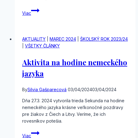
Súťaž
Viac
Štúrov
Zvolen
AKTUALITY
|
MAREC 2024
|
ŠKOLSKÝ ROK 2023/24
|
VŠETKY ČLÁNKY
Aktivita na hodine nemeckého
jazyka
By
Silvia Gašparecová
03/04/2024
03/04/2024
Dňa 27.3. 2024 vytvorila trieda Sekunda na hodine
nemeckého jazyka krásne veľkonočné pozdravy
pre žiakov z Čiech a Litvy. Veríme, že ich
rovesníkov potešia.
Aktivita
Viac