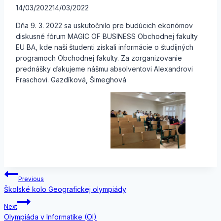
14/03/2022
14/03/2022
Dňa 9. 3. 2022 sa uskutočnilo pre budúcich ekonómov
diskusné fórum MAGIC OF BUSINESS Obchodnej fakulty
EU BA, kde naši študenti získali informácie o študijných
programoch Obchodnej fakulty. Za zorganizovanie
prednášky ďakujeme nášmu absolventovi Alexandrovi
Fraschovi. Gazdíková, Šimeghová
Navigácia
Previous
Školské kolo Geografickej olympiády
v
Next
článku
Olympiáda v Informatike (OI)