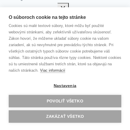
Toggle
PROGRAM DOFE
child
menu
Čo je DofE?
O súboroch cookie na tejto stránke
Vyhodnotenie DofE 2025/2026
Cookies sú malé textové súbory, ktoré môžu byť použité
Vyhodnotenie DofE 2024/2025
webovými stránkami, aby zefektívnili užívateľovu skúsenosť.
Vyhodnotenie DofE 2023/24
Zákon hovorí, že môžeme ukladať súbory cookie na vašom
Vyhodnotenie DofE 2022/2023
zariadení, ak sú nevyhnutné pre prevádzku týchto stránok. Pri
Vyhodnotenie Dofe 2021/2022
všetkých ostatných typoch súborov cookie potrebujeme váš
DOBRODRUŽNÁ EXPEDÍCIA 2020
súhlas. Táto stránka používa rôzne typy cookies. Niektoré cookies
Vyhodnotenie DofE 2020/21
sú tu umiestnené službami tretích strán, ktoré sa objavujú na
Dobrodružná expedícia
našich stránkach.
Viac informácií
Slávnostné oceňovanie úspešných
absolventov rozvojového programu DofE
Nastavenia
Oceňovanie úspešných absolventov
Medzinárodnej ceny vojvodu z Edinburghu
Dobrodružná expedícia programu DofE
POVOLIŤ VŠETKO
Toggle
AKADÉMIA VEĽKÝCH DIEL
child
menu
Toggle
ZAKÁZAŤ VŠETKO
… v školskom roku 2021/22
child
menu
Rozhovor s Mgr. Máriou Makovou