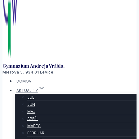
Gymnázium Andreja Vrábla,
Mierová 5, 934 01 Levice
DOMOV
AKTUALITY
JÚL
JÚN
MÁJ
APRÍL
MAREC
FEBRUÁR