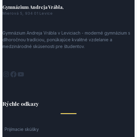
Gymnázium Andreja Vrábla,
Mierová 5, 934 01 Levice
Gymnázium Andreja Vrábla v Leviciach - moderné gymnázium s
dlhoročnou tradíciou, ponúkajúce kvalitné vzdelanie a
medzinárodné skúsenosti pre študentov.
Instagram
Facebook
YouTube
Rýchle odkazy
Prijímacie skúšky