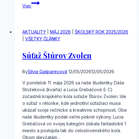
Beseda
Viac
AKTUALITY
|
MÁJ 2026
|
ŠKOLSKÝ ROK 2025/2026
|
VŠETKY ČLÁNKY
Súťaž Štúrov Zvolen
By
Silvia Gašparecová
12/05/2026
12/05/2026
V pondelok 11. mája 2026 sa naše študentky Dáša
Stožeková (kvarta) a Lucia Grebáčová (I. C)
zúčastnili krajského kola súťaže Štúrov Zvolen. Ide
o súťaž v rétorike, kde jednotliví súťažiaci musia
ukázať svoje rečnícke a kreatívne schopnosti. Obe
naše študentky podali veľmi pekné výkony. Lucia
Grebáčová vo svojej kategórii získala fantastické 1.
miesto a postúpila tak do celoslovenského kola.
Obom dievčatám…