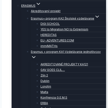
ERASMUS
Akreditovaný projekt
Erasmus+ program KA2 Školské vzdelávanie
DIGI SCHOOL
YES to Migration NO to Extremism
HEREDITAS
EU- ADVENTURES.COM
immiMATHs
Erasmus + program KA1 Vzdelávanie jednotlivcov
AKREDITOVANÉ PROJEKTY KA121
GAV GOES CLIL…
Zlín 2
Dublin
Londýn
Malta
Konfrencia G.E.M.S
ERBA