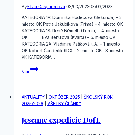
By
Silvia Gašparecová
03/03/2023
03/03/2023
KATEGÓRIA 1A: Dominika Hudecová (Sekunda) – 3.
miesto OK Petra Jakubíková (Príma) – 4. miesto OK
KATEGÓRIA 1B: René Németh (Tercia) – 4. miesto
OK Eva Behulová (Kvarta) – 5. miesto OK
KATEGÓRIA 2A: Vladimíra Pašková (I.A) – 1. miesto
OK Róbert Čunderlík (II.C) – 2. miesto OK 3. miesto
KK KATEGÓRIA…
VYHODNOTENIE
Viac
OKRESNÉHO
a
KRAJSKÉHO
KOLA
AKTUALITY
|
OKTÓBER 2025
|
ŠKOLSKÝ ROK
OLYMPIÁDY
2025/2026
|
VŠETKY ČLÁNKY
V NEMECKOM
JAZYKU
Jesenné expedície DofE
2022
/
2023