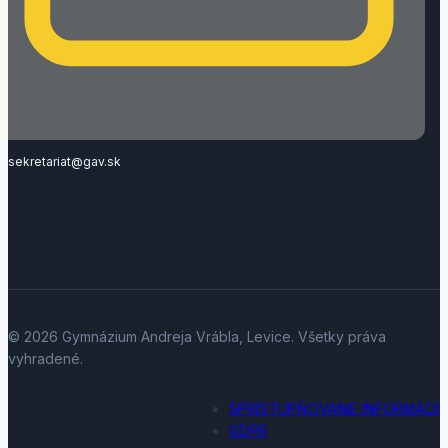
sekretariat@gav.sk
© 2026 Gymnázium Andreja Vrábla, Levice. Všetky práva
vyhradené.
SPRÍSTUPŇOVANIE INFORMÁCII
GDPR