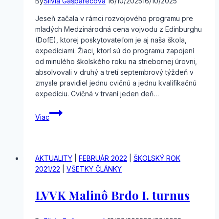
By
Silvia Gašparecová
16/10/2025
16/10/2025
Jeseň začala v rámci rozvojového programu pre
mladých Medzinárodná cena vojvodu z Edinburghu
(DofE), ktorej poskytovateľom je aj naša škola,
expedíciami. Žiaci, ktorí sú do programu zapojení
od minulého školského roku na striebornej úrovni,
absolvovali v druhý a tretí septembrový týždeň v
zmysle pravidiel jednu cvičnú a jednu kvalifikačnú
expedíciu. Cvičná v trvaní jeden deň…
Jesenné
Viac
expedície
DofE
AKTUALITY
|
FEBRUÁR 2022
|
ŠKOLSKÝ ROK
2021/22
|
VŠETKY ČLÁNKY
LVVK Malinô Brdo I. turnus