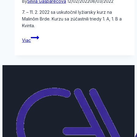
By
Silvia Gašparecová
12/02/2022
08/03/2022
7. – 11. 2. 2022 sa uskutočnil lyžiarsky kurz na
Malinôm Brde. Kurzu sa zúčastnili triedy 1. A, 1. B a
Kvinta.
LVVK
Viac
Malinô
Brdo
I.
turnus