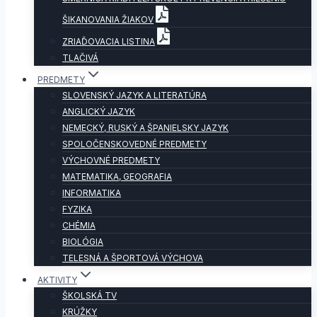
ŠIKANOVANIA ŽIAKOV
ZRIAĎOVACIA LISTINA
TLAČIVÁ
PREDMETY
SLOVENSKÝ JAZYK A LITERATÚRA
ANGLICKÝ JAZYK
NEMECKÝ, RUSKÝ A ŠPANIELSKY JAZYK
SPOLOČENSKOVEDNÉ PREDMETY
VÝCHOVNÉ PREDMETY
MATEMATIKA, GEOGRAFIA
INFORMATIKA
FYZIKA
CHÉMIA
BIOLÓGIA
TELESNÁ A ŠPORTOVÁ VÝCHOVA
AKTIVITY
ŠKOLSKÁ TV
KRÚŽKY