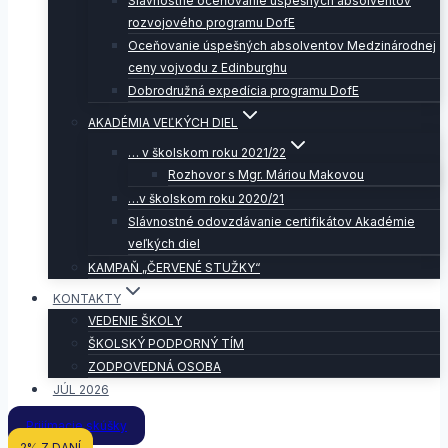
Slávnostné oceňovanie úspešných absolventov
rozvojového programu DofE
Oceňovanie úspešných absolventov Medzinárodnej
ceny vojvodu z Edinburghu
Dobrodružná expedícia programu DofE
AKADÉMIA VEĽKÝCH DIEL
… v školskom roku 2021/22
Rozhovor s Mgr. Máriou Makovou
…v školskom roku 2020/21
Slávnostné odovzdávanie certifikátov Akadémie
veľkých diel
KAMPAŇ „ČERVENÉ STUŽKY“
KONTAKTY
VEDENIE ŠKOLY
ŠKOLSKÝ PODPORNÝ TÍM
ZODPOVEDNÁ OSOBA
JÚL 2026
Prijímacie skúšky
2% Z DANÍ