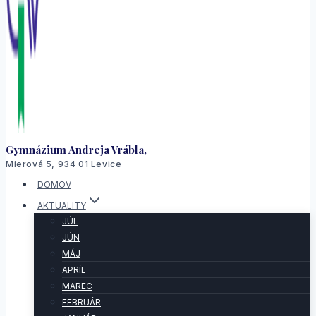
Gymnázium Andreja Vrábla,
Mierová 5, 934 01 Levice
DOMOV
AKTUALITY
JÚL
JÚN
MÁJ
APRÍL
MAREC
FEBRUÁR