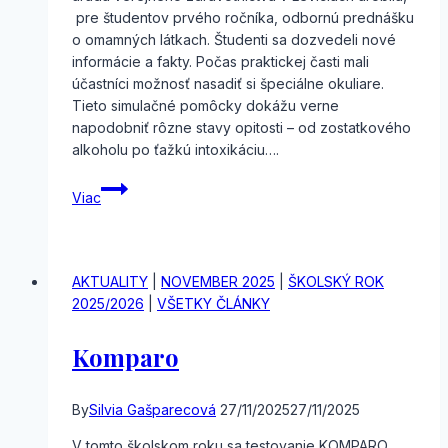
pre študentov prvého ročníka, odbornú prednášku
o omamných látkach. Študenti sa dozvedeli nové
informácie a fakty. Počas praktickej časti mali
účastníci možnosť nasadiť si špeciálne okuliare.
Tieto simulačné pomôcky dokážu verne
napodobniť rôzne stavy opitosti – od zostatkového
alkoholu po ťažkú intoxikáciu….
Omamné
Viac
látky
a ich
nebezpečenstvá
AKTUALITY
|
NOVEMBER 2025
|
ŠKOLSKÝ ROK
2025/2026
|
VŠETKY ČLÁNKY
Komparo
By
Silvia Gašparecová
27/11/2025
27/11/2025
V tomto školskom roku sa testovanie KOMPARO