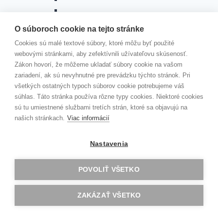
OBJEDNÁVKY 2016
OBJEDNÁVKY 2015
O súboroch cookie na tejto stránke
Toggle
ZMLUVY
child
Cookies sú malé textové súbory, ktoré môžu byť použité
menu
ZMLUVY 2026
webovými stránkami, aby zefektívnili užívateľovu skúsenosť.
ZMLUVY 2025
Zákon hovorí, že môžeme ukladať súbory cookie na vašom
ZMLUVY 2024
zariadení, ak sú nevyhnutné pre prevádzku týchto stránok. Pri
ZMLUVY 2023
všetkých ostatných typoch súborov cookie potrebujeme váš
ZMLUVY 2022
súhlas. Táto stránka používa rôzne typy cookies. Niektoré cookies
ZMLUVY 2021
sú tu umiestnené službami tretích strán, ktoré sa objavujú na
ZMLUVY 2020
našich stránkach.
Viac informácií
ZMLUVY 2019
ZMLUVY 2018
ZMLUVY 2017
Nastavenia
ZMLUVY 2016
ZMLUVY 2015
POVOLIŤ VŠETKO
Faktúry
VEREJNÉ OBSTARÁVANIE
ZAKÁZAŤ VŠETKO
VOĽNÉ MIESTA
Toggle
DOKUMENTY
child