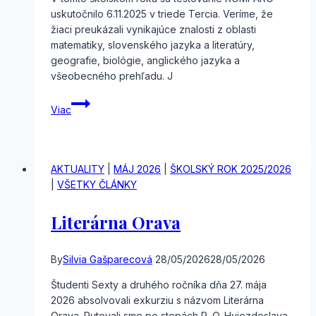
uskutočnilo 6.11.2025 v triede Tercia. Veríme, že
žiaci preukázali vynikajúce znalosti z oblasti
matematiky, slovenského jazyka a literatúry,
geografie, biológie, anglického jazyka a
všeobecného prehľadu. J
Komparo
Viac
AKTUALITY
|
MÁJ 2026
|
ŠKOLSKÝ ROK 2025/2026
|
VŠETKY ČLÁNKY
Literárna Orava
By
Silvia Gašparecová
28/05/2026
28/05/2026
Študenti Sexty a druhého ročníka dňa 27. mája
2026 absolvovali exkurziu s názvom Literárna
Orava. Putovali sme po stopách P. O. Hviezdoslava,