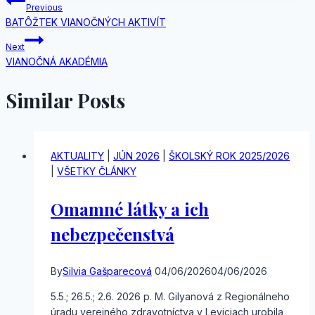
Navigácia
Previous
BATÔŽTEK VIANOČNÝCH AKTIVÍT
v
Next
článku
VIANOČNÁ AKADÉMIA
Similar Posts
AKTUALITY
|
JÚN 2026
|
ŠKOLSKÝ ROK 2025/2026
|
VŠETKY ČLÁNKY
Omamné látky a ich
nebezpečenstvá
By
Silvia Gašparecová
04/06/2026
04/06/2026
5.5.; 26.5.; 2.6. 2026 p. M. Gilyanová z Regionálneho
úradu verejného zdravotníctva v Leviciach urobila,