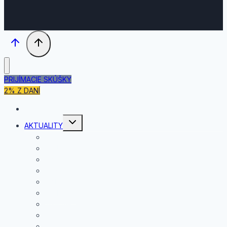
PRIJÍMACIE SKÚŠKY
2% Z DANÍ
DOMOV
Toggle
AKTUALITY
child
menu
JÚL
JÚN
MÁJ
APRÍL
MAREC
FEBRUÁR
JANUÁR
DECEMBER
NOVEMBER