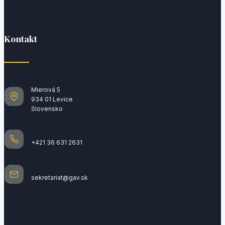
Kontakt
Mierová 5
934 01 Levice
Slovensko
+421 36 631 2631
sekretariat@gav.sk