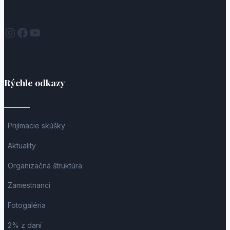
Instagram
Facebook
YouTube
Rýchle odkazy
Prijímacie skúšky
Aktuality
Organizačná štruktúra
Zamestnanci
Fotogaléria
2% z daní