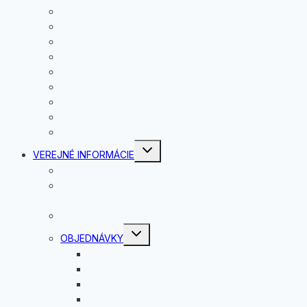
RADA ŠKOLY
Preklepy
Školský parlament
RODIČOVSKÁ RADA
OZ PRIATELIA GAV
PAMÄTNICA
DYNAMICKÁ PREHLIADKA
FOTOGALÉRIA
ARCHÍV ČLÁNKOV
Toggle
VEREJNÉ INFORMÁCIE
child
menu
SPRÍSTUPŇOVANIE INFORMÁCII
SMERNICA O OZNAMOVANÍ PROTISPOLOČENSKEJ
ČINNOSTI
GDPR
Toggle
OBJEDNÁVKY
child
menu
OBJEDNÁVKY 2026
OBJEDNÁVKY 2025
OBJEDNÁVKY 2024
OBJEDNÁVKY 2023