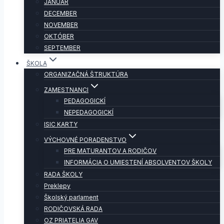
JANUÁR
DECEMBER
NOVEMBER
OKTÓBER
SEPTEMBER
ŠKOLA
ORGANIZAČNÁ ŠTRUKTÚRA
ZAMESTNANCI
PEDAGOGICKÍ
NEPEDAGOGICKÍ
ISIC KARTY
VÝCHOVNÉ PORADENSTVO
PRE MATURANTOV A RODIČOV
INFORMÁCIA O UMIESTENÍ ABSOLVENTOV ŠKOLY
RADA ŠKOLY
Preklepy
Školský parlament
RODIČOVSKÁ RADA
OZ PRIATELIA GAV