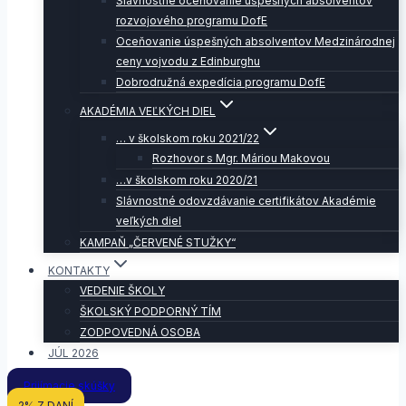
Slávnostné oceňovanie úspešných absolventov
rozvojového programu DofE
Oceňovanie úspešných absolventov Medzinárodnej
ceny vojvodu z Edinburghu
Dobrodružná expedícia programu DofE
AKADÉMIA VEĽKÝCH DIEL
… v školskom roku 2021/22
Rozhovor s Mgr. Máriou Makovou
…v školskom roku 2020/21
Slávnostné odovzdávanie certifikátov Akadémie
veľkých diel
KAMPAŇ „ČERVENÉ STUŽKY“
KONTAKTY
VEDENIE ŠKOLY
ŠKOLSKÝ PODPORNÝ TÍM
ZODPOVEDNÁ OSOBA
JÚL 2026
Prijímacie skúšky
2% Z DANÍ