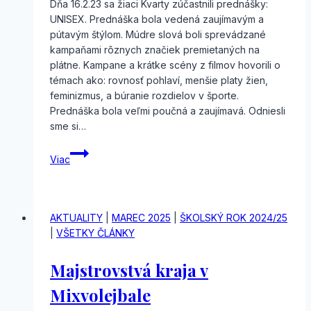
Dňa 16.2.23 sa žiaci Kvarty zúčastnili prednášky:
UNISEX. Prednáška bola vedená zaujímavým a
pútavým štýlom. Múdre slová boli sprevádzané
kampaňami rôznych značiek premietaných na
plátne. Kampane a krátke scény z filmov hovorili o
témach ako: rovnosť pohlaví, menšie platy žien,
feminizmus, a búranie rozdielov v športe.
Prednáška bola veľmi poučná a zaujímavá. Odniesli
sme si…
Výchovné
Viac
predstavenie
„Spoločne
za
rovnosť“
AKTUALITY
|
MAREC 2025
|
ŠKOLSKÝ ROK 2024/25
|
VŠETKY ČLÁNKY
Majstrovstvá kraja v
Mixvolejbale