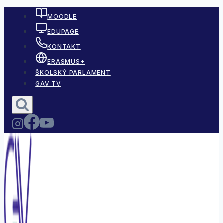
Skip
MOODLE
to
EDUPAGE
content
KONTAKT
ERASMUS+
ŠKOLSKÝ PARLAMENT
GAV TV