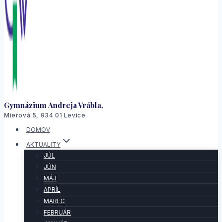
Gymnázium Andreja Vrábla,
Mierová 5, 934 01 Levice
DOMOV
AKTUALITY
JÚL
JÚN
MÁJ
APRÍL
MAREC
FEBRUÁR