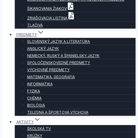
ŠIKANOVANIA ŽIAKOV
ZRIAĎOVACIA LISTINA
TLAČIVÁ
PREDMETY
SLOVENSKÝ JAZYK A LITERATÚRA
ANGLICKÝ JAZYK
NEMECKÝ, RUSKÝ A ŠPANIELSKY JAZYK
SPOLOČENSKOVEDNÉ PREDMETY
VÝCHOVNÉ PREDMETY
MATEMATIKA, GEOGRAFIA
INFORMATIKA
FYZIKA
CHÉMIA
BIOLÓGIA
TELESNÁ A ŠPORTOVÁ VÝCHOVA
AKTIVITY
ŠKOLSKÁ TV
KRÚŽKY