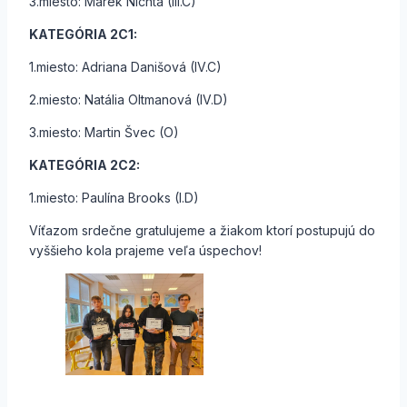
3.miesto: Marek Nichta (III.C)
KATEGÓRIA 2C1:
1.miesto: Adriana Danišová (IV.C)
2.miesto: Natália Oltmanová (IV.D)
3.miesto: Martin Švec (O)
KATEGÓRIA 2C2:
1.miesto: Paulína Brooks (I.D)
Víťazom srdečne gratulujeme a žiakom ktorí postupujú do
vyššieho kola prajeme veľa úspechov!