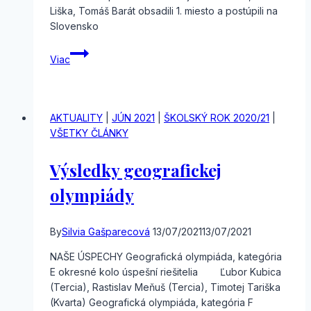
Liška, Tomáš Barát obsadili 1. miesto a postúpili na
Slovensko
Majstrovstvá
Viac
kraja
v
bedmintone
AKTUALITY
|
JÚN 2021
|
ŠKOLSKÝ ROK 2020/21
|
VŠETKY ČLÁNKY
Výsledky geografickej
olympiády
By
Silvia Gašparecová
13/07/2021
13/07/2021
NAŠE ÚSPECHY Geografická olympiáda, kategória
E okresné kolo úspešní riešitelia Ľubor Kubica
(Tercia), Rastislav Meňuš (Tercia), Timotej Tariška
(Kvarta) Geografická olympiáda, kategória F