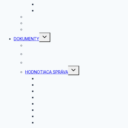
ZMLUVY 2016
ZMLUVY 2015
Faktúry
VEREJNÉ OBSTARÁVANIE
VOĽNÉ MIESTA
Toggle
DOKUMENTY
child
menu
ŠKOLSKÝ PORIADOK
SMERNICA O STRAVOVANÍ
ŠKOLSKÝ VZDELÁVACÍ PROGRAM
Toggle
HODNOTIACA SPRÁVA
child
menu
ŠKOLSKÝ ROK 2024/2025
ŠKOLSKÝ ROK 2023/2024
ŠKOLSKÝ ROK 2022/2023
ŠKOLSKÝ ROK 2021/2022
ŠKOLSKÝ ROK 2020/2021
ŠKOLSKÝ ROK 2019/2020
ŠKOLSKÝ ROK 2018/2019
ŠKOLSKÝ ROK 2017/2018