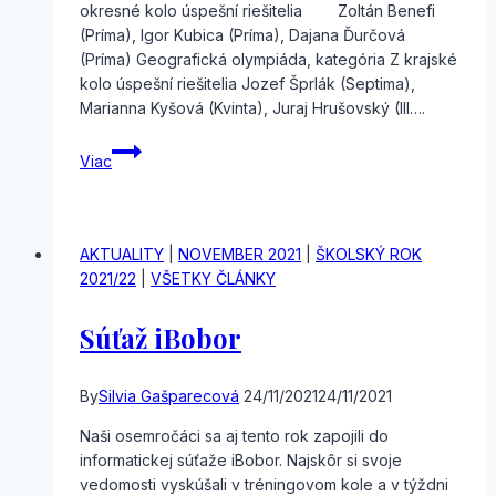
okresné kolo úspešní riešitelia Zoltán Benefi
(Príma), Igor Kubica (Príma), Dajana Ďurčová
(Príma) Geografická olympiáda, kategória Z krajské
kolo úspešní riešitelia Jozef Šprlák (Septima),
Marianna Kyšová (Kvinta), Juraj Hrušovský (III….
Výsledky
Viac
geografickej
olympiády
AKTUALITY
|
NOVEMBER 2021
|
ŠKOLSKÝ ROK
2021/22
|
VŠETKY ČLÁNKY
Súťaž iBobor
By
Silvia Gašparecová
24/11/2021
24/11/2021
Naši osemročáci sa aj tento rok zapojili do
informatickej súťaže iBobor. Najskôr si svoje
vedomosti vyskúšali v tréningovom kole a v týždni