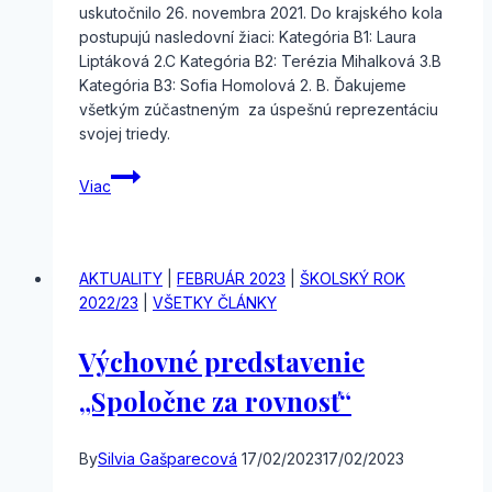
uskutočnilo 26. novembra 2021. Do krajského kola
postupujú nasledovní žiaci: Kategória B1: Laura
Liptáková 2.C Kategória B2: Terézia Mihalková 3.B
Kategória B3: Sofia Homolová 2. B. Ďakujeme
všetkým zúčastneným za úspešnú reprezentáciu
svojej triedy.
Školské
Viac
kolo
Olympiády
v
ruskom
AKTUALITY
|
FEBRUÁR 2023
|
ŠKOLSKÝ ROK
jazyku
2022/23
|
VŠETKY ČLÁNKY
Výchovné predstavenie
„Spoločne za rovnosť“
By
Silvia Gašparecová
17/02/2023
17/02/2023