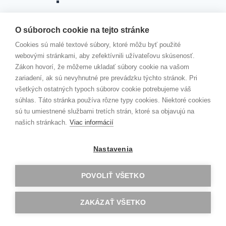
ŠKOLSKÝ ROK 2016/2017
PRACOVNÝ PORIADOK
KOLEKTÍVNA ZMLUVA
O súboroch cookie na tejto stránke
SMERNICA RIADITEĽA ŠKOLY K PREVENCII A
Cookies sú malé textové súbory, ktoré môžu byť použité
RIEŠENIU ŠIKANOVANIA ŽIAKOV
webovými stránkami, aby zefektívnili užívateľovu skúsenosť.
Zákon hovorí, že môžeme ukladať súbory cookie na vašom
ZRIAĎOVACIA LISTINA
zariadení, ak sú nevyhnutné pre prevádzku týchto stránok. Pri
TLAČIVÁ
všetkých ostatných typoch súborov cookie potrebujeme váš
Toggle
PREDMETY
child
súhlas. Táto stránka používa rôzne typy cookies. Niektoré cookies
menu
SLOVENSKÝ JAZYK A LITERATÚRA
sú tu umiestnené službami tretích strán, ktoré sa objavujú na
ANGLICKÝ JAZYK
našich stránkach.
Viac informácií
NEMECKÝ, RUSKÝ A ŠPANIELSKY JAZYK
SPOLOČENSKOVEDNÉ PREDMETY
Nastavenia
VÝCHOVNÉ PREDMETY
MATEMATIKA, GEOGRAFIA
INFORMATIKA
POVOLIŤ VŠETKO
FYZIKA
CHÉMIA
ZAKÁZAŤ VŠETKO
BIOLÓGIA
TELESNÁ A ŠPORTOVÁ VÝCHOVA