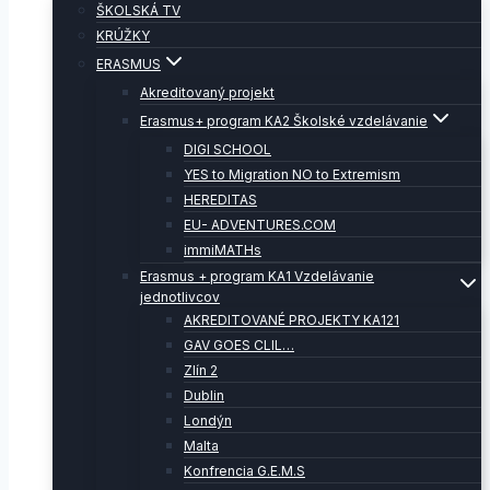
ŠKOLSKÁ TV
KRÚŽKY
ERASMUS
Akreditovaný projekt
Erasmus+ program KA2 Školské vzdelávanie
DIGI SCHOOL
YES to Migration NO to Extremism
HEREDITAS
EU- ADVENTURES.COM
immiMATHs
Erasmus + program KA1 Vzdelávanie
jednotlivcov
AKREDITOVANÉ PROJEKTY KA121
GAV GOES CLIL…
Zlín 2
Dublin
Londýn
Malta
Konfrencia G.E.M.S