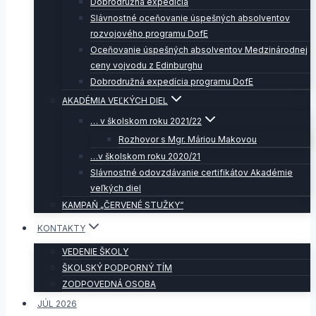
Dobrodružná expedícia
Slávnostné oceňovanie úspešných absolventov
rozvojového programu DofE
Oceňovanie úspešných absolventov Medzinárodnej
ceny vojvodu z Edinburghu
Dobrodružná expedícia programu DofE
AKADÉMIA VEĽKÝCH DIEL
… v školskom roku 2021/22
Rozhovor s Mgr. Máriou Makovou
…v školskom roku 2020/21
Slávnostné odovzdávanie certifikátov Akadémie
veľkých diel
KAMPAŇ „ČERVENÉ STUŽKY“
KONTAKTY
VEDENIE ŠKOLY
ŠKOLSKÝ PODPORNÝ TÍM
ZODPOVEDNÁ OSOBA
JÚL 2026