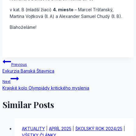
v kat. B (mladší žiaci)
4. miesto
– Marcel Tršťanský,
Martina Vojtková (II. A) a Alexander Samuel Chudý (II. B).
Blahoželáme!
Navigácia
Previous
Exkurzia Banská Štiavnica
v
Next
článku
Krajské kolo Olympiády kritického myslenia
Similar Posts
AKTUALITY
|
APRÍL 2025
|
ŠKOLSKÝ ROK 2024/25
|
VŠETKY ČLÁNKY