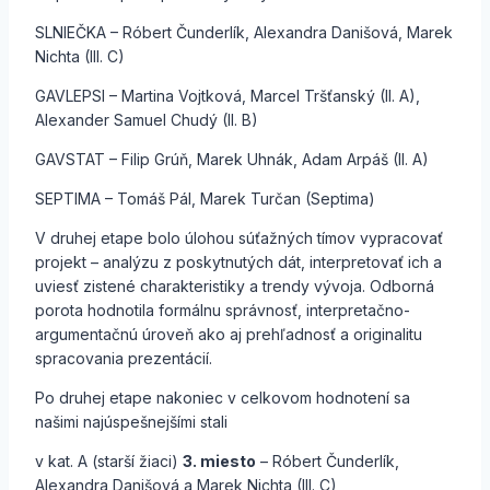
SLNIEČKA – Róbert Čunderlík, Alexandra Danišová, Marek
Nichta (III. C)
GAVLEPSI – Martina Vojtková, Marcel Tršťanský (II. A),
Alexander Samuel Chudý (II. B)
GAVSTAT – Filip Grúň, Marek Uhnák, Adam Arpáš (II. A)
SEPTIMA – Tomáš Pál, Marek Turčan (Septima)
V druhej etape bolo úlohou súťažných tímov vypracovať
projekt – analýzu z poskytnutých dát, interpretovať ich a
uviesť zistené charakteristiky a trendy vývoja. Odborná
porota hodnotila formálnu správnosť, interpretačno-
argumentačnú úroveň ako aj prehľadnosť a originalitu
spracovania prezentácií.
Po druhej etape nakoniec v celkovom hodnotení sa
našimi najúspešnejšími stali
v kat. A (starší žiaci)
3. miesto
– Róbert Čunderlík,
Alexandra Danišová a Marek Nichta (III. C)