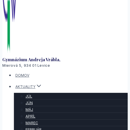
Gymnázium Andreja Vrábla,
Mierová 5, 934 01 Levice
DOMOV
AKTUALITY
JÚL
JÚN
MÁJ
APRÍL
MAREC
FEBRUÁR