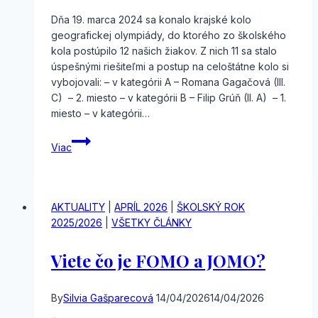
Dňa 19. marca 2024 sa konalo krajské kolo
geografickej olympiády, do ktorého zo školského
kola postúpilo 12 našich žiakov. Z nich 11 sa stalo
úspešnými riešiteľmi a postup na celoštátne kolo si
vybojovali: – v kategórii A – Romana Gagačová (III.
C) – 2. miesto – v kategórii B – Filip Grúň (II. A) – 1.
miesto – v kategórii…
Úspechy
Viac
našich
geografov
AKTUALITY
|
APRÍL 2026
|
ŠKOLSKÝ ROK
2025/2026
|
VŠETKY ČLÁNKY
Viete čo je FOMO a JOMO?
By
Silvia Gašparecová
14/04/2026
14/04/2026