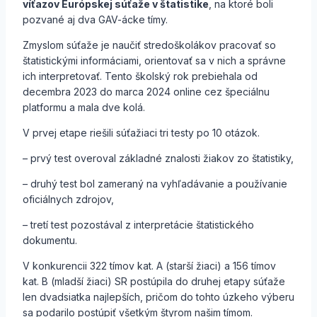
víťazov Európskej súťaže v štatistike
, na ktoré boli
pozvané aj dva GAV-ácke tímy.
Zmyslom súťaže je naučiť stredoškolákov pracovať so
štatistickými informáciami, orientovať sa v nich a správne
ich interpretovať. Tento školský rok prebiehala od
decembra 2023 do marca 2024 online cez špeciálnu
platformu a mala dve kolá.
V prvej etape riešili súťažiaci tri testy po 10 otázok.
– prvý test overoval základné znalosti žiakov zo štatistiky,
– druhý test bol zameraný na vyhľadávanie a používanie
oficiálnych zdrojov,
– tretí test pozostával z interpretácie štatistického
dokumentu.
V konkurencii 322 tímov kat. A (starší žiaci) a 156 tímov
kat. B (mladší žiaci) SR postúpila do druhej etapy súťaže
len dvadsiatka najlepších, pričom do tohto úzkeho výberu
sa podarilo postúpiť všetkým štyrom našim tímom.