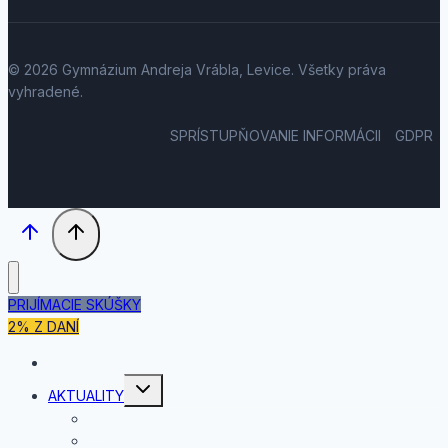
© 2026 Gymnázium Andreja Vrábla, Levice. Všetky práva
vyhradené.
SPRÍSTUPŇOVANIE INFORMÁCII
GDPR
PRIJÍMACIE SKÚŠKY
2% Z DANÍ
DOMOV
Toggle
AKTUALITY
child
menu
JÚL
JÚN