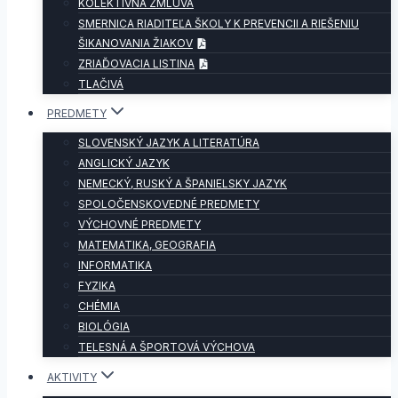
KOLEKTÍVNA ZMLUVA
SMERNICA RIADITEĽA ŠKOLY K PREVENCII A RIEŠENIU
ŠIKANOVANIA ŽIAKOV
ZRIAĎOVACIA LISTINA
TLAČIVÁ
PREDMETY
SLOVENSKÝ JAZYK A LITERATÚRA
ANGLICKÝ JAZYK
NEMECKÝ, RUSKÝ A ŠPANIELSKY JAZYK
SPOLOČENSKOVEDNÉ PREDMETY
VÝCHOVNÉ PREDMETY
MATEMATIKA, GEOGRAFIA
INFORMATIKA
FYZIKA
CHÉMIA
BIOLÓGIA
TELESNÁ A ŠPORTOVÁ VÝCHOVA
AKTIVITY