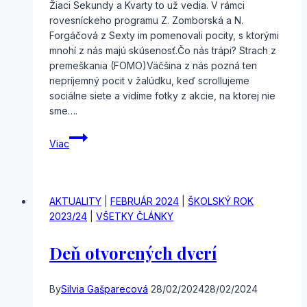
Žiaci Sekundy a Kvarty to už vedia. V rámci
rovesníckeho programu Z. Zomborská a N.
Forgáčová z Sexty im pomenovali pocity, s ktorými
mnohí z nás majú skúsenosť.Čo nás trápi? Strach z
premeškania (FOMO)Väčšina z nás pozná ten
nepríjemný pocit v žalúdku, keď scrollujeme
sociálne siete a vidíme fotky z akcie, na ktorej nie
sme….
Viete
Viac
čo
je
FOMO
a
AKTUALITY
|
FEBRUÁR 2024
|
ŠKOLSKÝ ROK
JOMO?
2023/24
|
VŠETKY ČLÁNKY
Deň otvorených dverí
By
Silvia Gašparecová
28/02/2024
28/02/2024