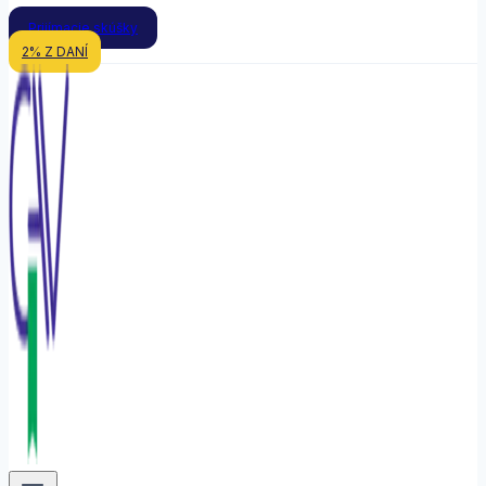
Prijímacie skúšky
2% Z DANÍ