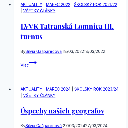
AKTUALITY
|
MAREC 2022
|
ŠKOLSKÝ ROK 2021/22
|
VŠETKY ČLÁNKY
LVVK Tatranská Lomnica III.
turnus
By
Silvia Gašparecová
18/03/2022
18/03/2022
LVVK
Viac
Tatranská
Lomnica
III.
turnus
AKTUALITY
|
MAREC 2024
|
ŠKOLSKÝ ROK 2023/24
|
VŠETKY ČLÁNKY
Úspechy našich geografov
By
Silvia Gašparecová
27/03/2024
27/03/2024