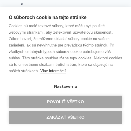
PRACOVNÝ PORIADOK
KOLEKTÍVNA ZMLUVA
SMERNICA RIADITEĽA ŠKOLY K PREVENCII A
O súboroch cookie na tejto stránke
RIEŠENIU ŠIKANOVANIA ŽIAKOV
Cookies sú malé textové súbory, ktoré môžu byť použité
ZRIAĎOVACIA LISTINA
webovými stránkami, aby zefektívnili užívateľovu skúsenosť.
TLAČIVÁ
Zákon hovorí, že môžeme ukladať súbory cookie na vašom
Toggle
PREDMETY
zariadení, ak sú nevyhnutné pre prevádzku týchto stránok. Pri
child
menu
všetkých ostatných typoch súborov cookie potrebujeme váš
SLOVENSKÝ JAZYK A LITERATÚRA
súhlas. Táto stránka používa rôzne typy cookies. Niektoré cookies
ANGLICKÝ JAZYK
sú tu umiestnené službami tretích strán, ktoré sa objavujú na
NEMECKÝ, RUSKÝ A ŠPANIELSKY JAZYK
našich stránkach.
Viac informácií
SPOLOČENSKOVEDNÉ PREDMETY
VÝCHOVNÉ PREDMETY
MATEMATIKA, GEOGRAFIA
Nastavenia
INFORMATIKA
FYZIKA
POVOLIŤ VŠETKO
CHÉMIA
BIOLÓGIA
TELESNÁ A ŠPORTOVÁ VÝCHOVA
ZAKÁZAŤ VŠETKO
Toggle
AKTIVITY
child