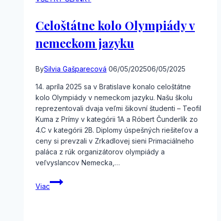
Celoštátne kolo Olympiády v
nemeckom jazyku
By
Silvia Gašparecová
06/05/2025
06/05/2025
14. apríla 2025 sa v Bratislave konalo celoštátne
kolo Olympiády v nemeckom jazyku. Našu školu
reprezentovali dvaja veľmi šikovní študenti – Teofil
Kuma z Prímy v kategórii 1A a Róbert Čunderlík zo
4.C v kategórii 2B. Diplomy úspešných riešiteľov a
ceny si prevzali v Zrkadlovej sieni Primaciálneho
paláca z rúk organizátorov olympiády a
veľvyslancov Nemecka,…
Celoštátne
Viac
kolo
Olympiády
v