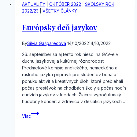
nemeckom
AKTUALITY
|
OKTÓBER 2022
|
ŠKOLSKÝ ROK
jazyku
2022/23
|
VŠETKY ČLÁNKY
Európsky deň jazykov
By
Silvia Gašparecová
14/10/2022
14/10/2022
26. september sa aj tento rok niesol na GAV-e v
duchu jazykovej a kultúrnej rôznorodosti.
Predmetové komisie anglického, nemeckého a
ruského jazyka pripravili pre študentov bohatú
ponuku aktivít a kreatívnych úloh, ktoré prebiehali
počas prestávok na chodbách školy a počas hodín
cudzích jazykov v triedach. Žiaci si vypočuli malý
hudobný koncert a zdravicu v desiatich jazykoch…
Európsky
Viac
deň
jazykov