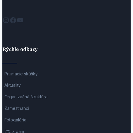
Instagram
Facebook
YouTube
Rýchle odkazy
Prijímacie skúšky
Aktuality
Organizačná štruktúra
Zamestnanci
Fotogaléria
2% z daní