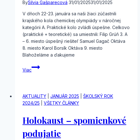
By
Silvia Gašparecová
31/01/2025
31/01/2025
V dňoch 22-23. januára sa naši žiaci zúčastnili
krajského kola chemickej olympiády v náročnej
kategórii A. Praktické kolo zvládli úspešne. Celkovo
(praktické + teoretické) sa umiestnili: Filip Grúň 3. A
– 6. miesto úspešný riešiteľ Samuel Gagač Oktáva
8. miesto Karol Borsík Oktáva 9. miesto
Blahoželáme a ďakujeme
Krajské
Viac
kolo
chemickej
olympiády
kat.
AKTUALITY
|
JANUÁR 2025
|
ŠKOLSKÝ ROK
A
2024/25
|
VŠETKY ČLÁNKY
Holokaust – spomienkové
podujatie