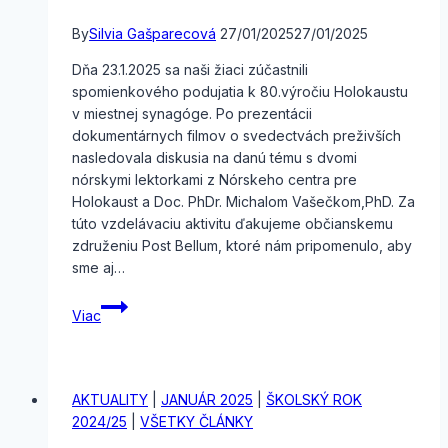
By
Silvia Gašparecová
27/01/2025
27/01/2025
Dňa 23.1.2025 sa naši žiaci zúčastnili
spomienkového podujatia k 80.výročiu Holokaustu
v miestnej synagóge. Po prezentácii
dokumentárnych filmov o svedectvách preživších
nasledovala diskusia na danú tému s dvomi
nórskymi lektorkami z Nórskeho centra pre
Holokaust a Doc. PhDr. Michalom Vašečkom,PhD. Za
túto vzdelávaciu aktivitu ďakujeme občianskemu
združeniu Post Bellum, ktoré nám pripomenulo, aby
sme aj…
Holokaust
Viac
–
spomienkové
podujatie
AKTUALITY
|
JANUÁR 2025
|
ŠKOLSKÝ ROK
2024/25
|
VŠETKY ČLÁNKY