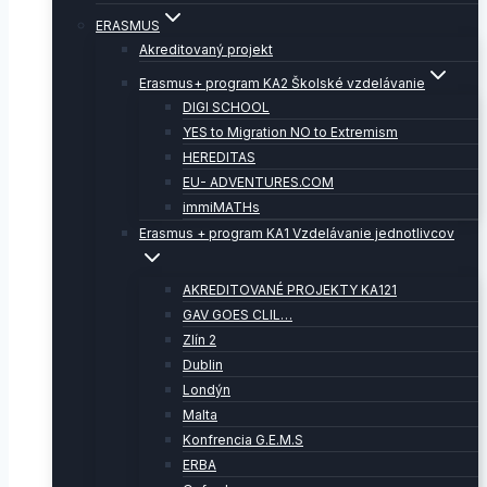
ERASMUS
Akreditovaný projekt
Erasmus+ program KA2 Školské vzdelávanie
DIGI SCHOOL
YES to Migration NO to Extremism
HEREDITAS
EU- ADVENTURES.COM
immiMATHs
Erasmus + program KA1 Vzdelávanie jednotlivcov
AKREDITOVANÉ PROJEKTY KA121
GAV GOES CLIL…
Zlín 2
Dublin
Londýn
Malta
Konfrencia G.E.M.S
ERBA