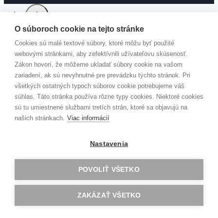
O súboroch cookie na tejto stránke
Cookies sú malé textové súbory, ktoré môžu byť použité
PRIJÍMACIE SKÚŠKY
webovými stránkami, aby zefektívnili užívateľovu skúsenosť.
2% Z DANÍ
Zákon hovorí, že môžeme ukladať súbory cookie na vašom
zariadení, ak sú nevyhnutné pre prevádzku týchto stránok. Pri
DOMOV
všetkých ostatných typoch súborov cookie potrebujeme váš
Toggle
AKTUALITY
súhlas. Táto stránka používa rôzne typy cookies. Niektoré cookies
child
menu
JÚL
sú tu umiestnené službami tretích strán, ktoré sa objavujú na
JÚN
našich stránkach.
Viac informácií
MÁJ
APRÍL
Nastavenia
MAREC
FEBRUÁR
POVOLIŤ VŠETKO
JANUÁR
DECEMBER
NOVEMBER
ZAKÁZAŤ VŠETKO
OKTÓBER
SEPTEMBER