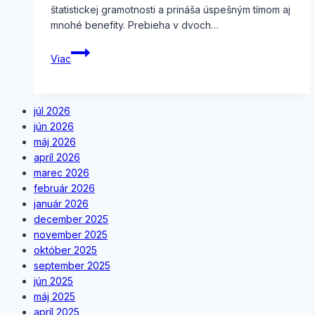
štatistickej gramotnosti a prináša úspešným tímom aj
mnohé benefity. Prebieha v dvoch…
I.
Viac
etapa
národného
kola
júl 2026
Európskej
jún 2026
súťaže
máj 2026
v štatistike
apríl 2026
marec 2026
február 2026
január 2026
december 2025
november 2025
október 2025
september 2025
jún 2025
máj 2025
apríl 2025