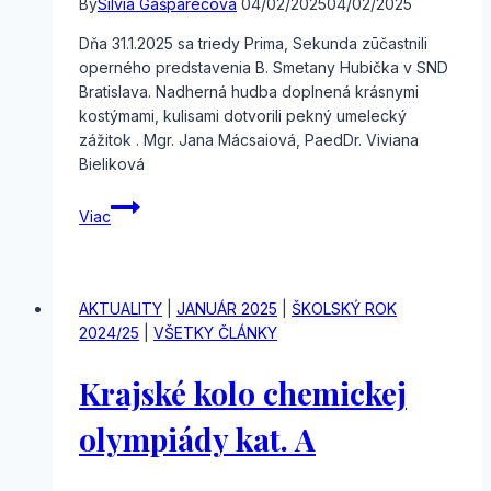
By
Silvia Gašparecová
04/02/2025
04/02/2025
Dňa 31.1.2025 sa triedy Prima, Sekunda zūčastnili
operného predstavenia B. Smetany Hubička v SND
Bratislava. Nadherná hudba doplnená krásnymi
kostýmami, kulisami dotvorili pekný umelecký
zážitok . Mgr. Jana Mácsaiová, PaedDr. Viviana
Bieliková
Príma
Viac
a
sekunda
v
SND
AKTUALITY
|
JANUÁR 2025
|
ŠKOLSKÝ ROK
2024/25
|
VŠETKY ČLÁNKY
Krajské kolo chemickej
olympiády kat. A