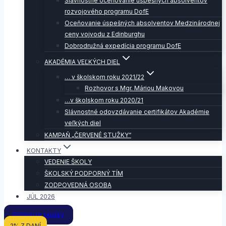
Slávnostné oceňovanie úspešných absolventov
rozvojového programu DofE
Oceňovanie úspešných absolventov Medzinárodnej
ceny vojvodu z Edinburghu
Dobrodružná expedícia programu DofE
AKADÉMIA VEĽKÝCH DIEL
… v školskom roku 2021/22
Rozhovor s Mgr. Máriou Makovou
…v školskom roku 2020/21
Slávnostné odovzdávanie certifikátov Akadémie
veľkých diel
KAMPAŇ „ČERVENÉ STUŽKY“
KONTAKTY
VEDENIE ŠKOLY
ŠKOLSKÝ PODPORNÝ TÍM
ZODPOVEDNÁ OSOBA
JÚL 2026
Prijímacie skúšky
2% Z DANÍ