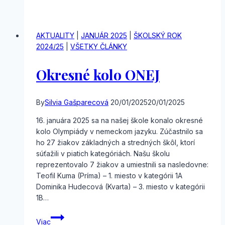
Olympiády
kritického
myslenia
AKTUALITY
|
JANUÁR 2025
|
ŠKOLSKÝ ROK
2024/25
|
VŠETKY ČLÁNKY
Okresné kolo ONEJ
By
Silvia Gašparecová
20/01/2025
20/01/2025
16. januára 2025 sa na našej škole konalo okresné
kolo Olympiády v nemeckom jazyku. Zúčastnilo sa
ho 27 žiakov základných a stredných škôl, ktorí
súťažili v piatich kategóriách. Našu školu
reprezentovalo 7 žiakov a umiestnili sa nasledovne:
Teofil Kuma (Príma) – 1. miesto v kategórii 1A
Dominika Hudecová (Kvarta) – 3. miesto v kategórii
1B…
Okresné
Viac