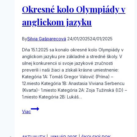
Okresné kolo Olympiády v
anglickom jazyku
By
Silvia Gašparecová
24/01/2025
24/01/2025
Dňa 15.1.2025 sa konalo okresné kolo Olympiády v
anglickom jazyku pre základné a stredné školy. V
silnej konkurencii si svoje jazykové zručnosti
preverili i naši žiaci a získali krásne umiestnenie:
Kategória 1A: Tomáš Gregor Valovič (Príma) –
12.miesto Kategória 1B: Anastasia Viviana Serbencu
(Kvarta)- 1.miesto Kategória 2A: Zoja Tužinská (I.D) –
1.miesto Kategória 2B: Lukáš…
Okresné
Viac
kolo
Olympiády
v
anglickom