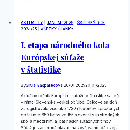
kolo
ONEJ
AKTUALITY
|
JANUÁR 2025
|
ŠKOLSKÝ ROK
2024/25
|
VŠETKY ČLÁNKY
I. etapa národného kola
Európskej súťaže
v štatistike
By
Silvia Gašparecová
20/01/2025
20/01/2025
Aktuálny ročník Európskej súťaže v štatistike sa teší
v rámci Slovenska veľkej obľube. Celkove sa doň
zaregistrovalo viac ako 1730 študentov združených
do takmer 650 tímov zo 155 slovenských stredných
škôl a medzi nimi aj päť našich súťažných tímov.
Súťaž je zameraná hlavne na zvyšovanie dátovej a