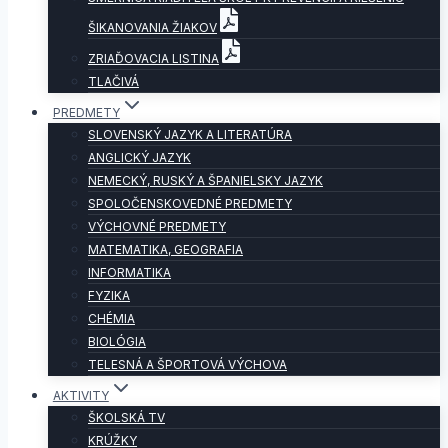
ŠIKANOVANIA ŽIAKOV
ZRIAĎOVACIA LISTINA
TLAČIVÁ
PREDMETY
SLOVENSKÝ JAZYK A LITERATÚRA
ANGLICKÝ JAZYK
NEMECKÝ, RUSKÝ A ŠPANIELSKY JAZYK
SPOLOČENSKOVEDNÉ PREDMETY
VÝCHOVNÉ PREDMETY
MATEMATIKA, GEOGRAFIA
INFORMATIKA
FYZIKA
CHÉMIA
BIOLÓGIA
TELESNÁ A ŠPORTOVÁ VÝCHOVA
AKTIVITY
ŠKOLSKÁ TV
KRÚŽKY