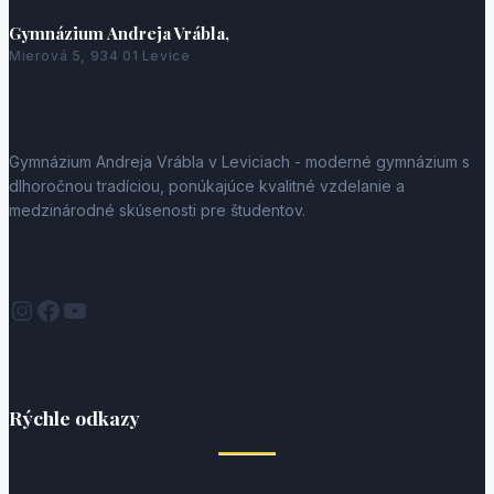
Gymnázium Andreja Vrábla,
Mierová 5, 934 01 Levice
Gymnázium Andreja Vrábla v Leviciach - moderné gymnázium s
dlhoročnou tradíciou, ponúkajúce kvalitné vzdelanie a
medzinárodné skúsenosti pre študentov.
Instagram
Facebook
YouTube
Rýchle odkazy