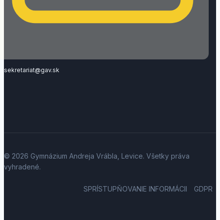
sekretariat@gav.sk
© 2026 Gymnázium Andreja Vrábla, Levice. Všetky práva
vyhradené.
SPRÍSTUPŇOVANIE INFORMÁCII
GDPR