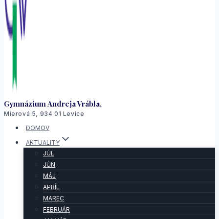
Gymnázium Andreja Vrábla,
Mierová 5, 934 01 Levice
DOMOV
AKTUALITY
JÚL
JÚN
MÁJ
APRÍL
MAREC
FEBRUÁR