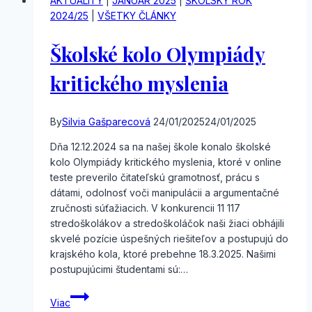
AKTUALITY
|
JANUÁR 2025
|
ŠKOLSKÝ ROK
jazyku
2024/25
|
VŠETKY ČLÁNKY
Školské kolo Olympiády
kritického myslenia
By
Silvia Gašparecová
24/01/2025
24/01/2025
Dňa 12.12.2024 sa na našej škole konalo školské
kolo Olympiády kritického myslenia, ktoré v online
teste preverilo čitateľskú gramotnosť, prácu s
dátami, odolnosť voči manipulácii a argumentačné
zručnosti súťažiacich. V konkurencii 11 117
stredoškolákov a stredoškoláčok naši žiaci obhájili
skvelé pozície úspešných riešiteľov a postupujú do
krajského kola, ktoré prebehne 18.3.2025. Našimi
postupujúcimi študentami sú:…
Školské
Viac
kolo