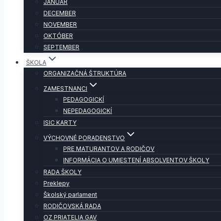
JANUÁR
DECEMBER
NOVEMBER
OKTÓBER
SEPTEMBER
ŠKOLA
ORGANIZAČNÁ ŠTRUKTÚRA
ZAMESTNANCI
PEDAGOGICKÍ
NEPEDAGOGICKÍ
ISIC KARTY
VÝCHOVNÉ PORADENSTVO
PRE MATURANTOV A RODIČOV
INFORMÁCIA O UMIESTENÍ ABSOLVENTOV ŠKOLY
RADA ŠKOLY
Preklepy
Školský parlament
RODIČOVSKÁ RADA
OZ PRIATELIA GAV