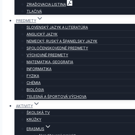
ZRIAĎOVACIA LISTINA
TLAČIVÁ
PREDMETY
SLOVENSKÝ JAZYK A LITERATÚRA
ANGLICKÝ JAZYK
NEMECKÝ, RUSKÝ A ŠPANIELSKY JAZYK
SPOLOČENSKOVEDNÉ PREDMETY
VÝCHOVNÉ PREDMETY
MATEMATIKA, GEOGRAFIA
INFORMATIKA
FYZIKA
CHÉMIA
BIOLÓGIA
TELESNÁ A ŠPORTOVÁ VÝCHOVA
AKTIVITY
ŠKOLSKÁ TV
KRÚŽKY
ERASMUS