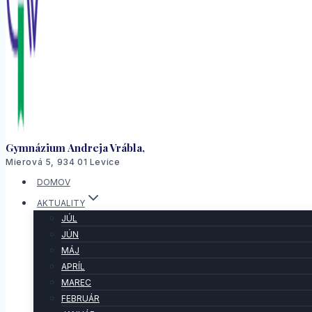
Gymnázium Andreja Vrábla,
Mierová 5, 934 01 Levice
DOMOV
AKTUALITY
JÚL
JÚN
MÁJ
APRÍL
MAREC
FEBRUÁR