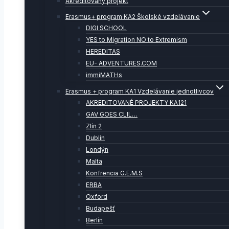
Akreditovaný projekt
Erasmus+ program KA2 Školské vzdelávanie
DIGI SCHOOL
YES to Migration NO to Extremism
HEREDITAS
EU- ADVENTURES.COM
immiMATHs
Erasmus + program KA1 Vzdelávanie jednotlivcov
AKREDITOVANÉ PROJEKTY KA121
GAV GOES CLIL…
Zlín 2
Dublin
Londýn
Malta
Konfrencia G.E.M.S
ERBA
Oxford
Budapešť
Berlín