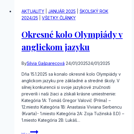
podujatie
AKTUALITY
|
JANUÁR 2025
|
ŠKOLSKÝ ROK
2024/25
|
VŠETKY ČLÁNKY
Okresné kolo Olympiády v
anglickom jazyku
By
Silvia Gašparecová
24/01/2025
24/01/2025
Dňa 15.1.2025 sa konalo okresné kolo Olympiády v
anglickom jazyku pre základné a stredné školy. V
silnej konkurencii si svoje jazykové zručnosti
preverili i naši žiaci a získali krásne umiestnenie:
Kategória 1A: Tomáš Gregor Valovič (Príma) –
12.miesto Kategória 1B: Anastasia Viviana Serbencu
(Kvarta)- 1.miesto Kategória 2A: Zoja Tužinská (I.D) –
1.miesto Kategória 2B: Lukáš…
Okresné