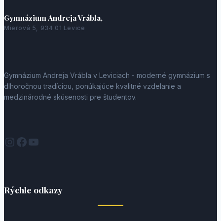
Gymnázium Andreja Vrábla,
Mierová 5, 934 01 Levice
Gymnázium Andreja Vrábla v Leviciach - moderné gymnázium s
dlhoročnou tradíciou, ponúkajúce kvalitné vzdelanie a
medzinárodné skúsenosti pre študentov.
Instagram
Facebook
YouTube
Rýchle odkazy