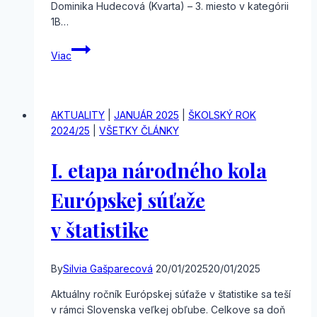
Dominika Hudecová (Kvarta) – 3. miesto v kategórii
1B…
Okresné
Viac
kolo
ONEJ
AKTUALITY
|
JANUÁR 2025
|
ŠKOLSKÝ ROK
2024/25
|
VŠETKY ČLÁNKY
I. etapa národného kola
Európskej súťaže
v štatistike
By
Silvia Gašparecová
20/01/2025
20/01/2025
Aktuálny ročník Európskej súťaže v štatistike sa teší
v rámci Slovenska veľkej obľube. Celkove sa doň