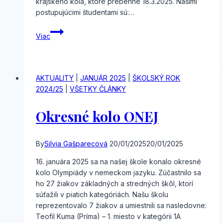
krajského kola, ktoré prebehne 18.3.2025. Našimi
postupujúcimi študentami sú:…
Školské
Viac
kolo
Olympiády
kritického
myslenia
AKTUALITY
|
JANUÁR 2025
|
ŠKOLSKÝ ROK
2024/25
|
VŠETKY ČLÁNKY
Okresné kolo ONEJ
By
Silvia Gašparecová
20/01/2025
20/01/2025
16. januára 2025 sa na našej škole konalo okresné
kolo Olympiády v nemeckom jazyku. Zúčastnilo sa
ho 27 žiakov základných a stredných škôl, ktorí
súťažili v piatich kategóriách. Našu školu
reprezentovalo 7 žiakov a umiestnili sa nasledovne:
Teofil Kuma (Príma) – 1. miesto v kategórii 1A