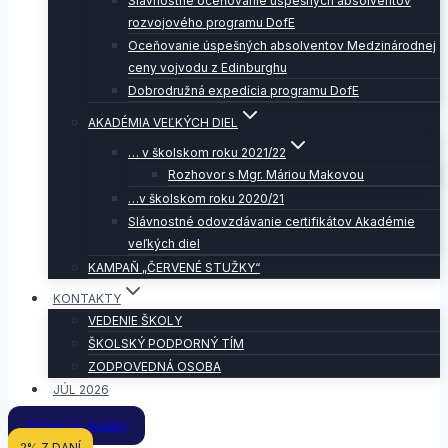
Slávnostné oceňovanie úspešných absolventov
rozvojového programu DofE
Oceňovanie úspešných absolventov Medzinárodnej
ceny vojvodu z Edinburghu
Dobrodružná expedícia programu DofE
AKADÉMIA VEĽKÝCH DIEL
… v školskom roku 2021/22
Rozhovor s Mgr. Máriou Makovou
…v školskom roku 2020/21
Slávnostné odovzdávanie certifikátov Akadémie
veľkých diel
KAMPAŇ „ČERVENÉ STUŽKY“
KONTAKTY
VEDENIE ŠKOLY
ŠKOLSKÝ PODPORNÝ TÍM
ZODPOVEDNÁ OSOBA
JÚL 2026
Prijímacie skúšky
2% Z DANÍ