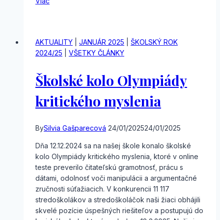
Viac
kolo
Olympiády
v
anglickom
AKTUALITY
|
JANUÁR 2025
|
ŠKOLSKÝ ROK
jazyku
2024/25
|
VŠETKY ČLÁNKY
Školské kolo Olympiády
kritického myslenia
By
Silvia Gašparecová
24/01/2025
24/01/2025
Dňa 12.12.2024 sa na našej škole konalo školské
kolo Olympiády kritického myslenia, ktoré v online
teste preverilo čitateľskú gramotnosť, prácu s
dátami, odolnosť voči manipulácii a argumentačné
zručnosti súťažiacich. V konkurencii 11 117
stredoškolákov a stredoškoláčok naši žiaci obhájili
skvelé pozície úspešných riešiteľov a postupujú do