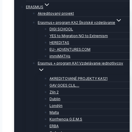
ERASMUS
Akreditovaný projekt
Erasmus+ program KA2 Školské vzdelávanie
DIGI SCHOOL
YES to Migration NO to Extremism
HEREDITAS
EU- ADVENTURES.COM
immiMATHs
Erasmus + program KA1 Vzdelávanie jednotlivcov
AKREDITOVANÉ PROJEKTY KA121
GAV GOES CLIL…
Zlín 2
Dublin
Londýn
Malta
Konfrencia G.E.M.S
ERBA