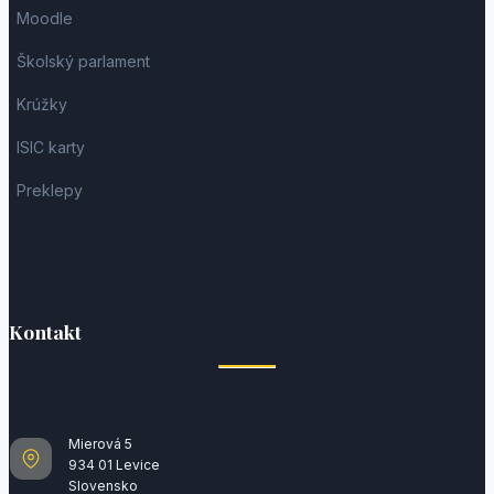
Moodle
Školský parlament
Krúžky
ISIC karty
Preklepy
Kontakt
Mierová 5
934 01 Levice
Slovensko