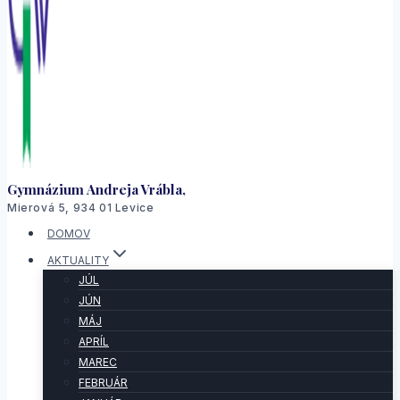
Gymnázium Andreja Vrábla,
Mierová 5, 934 01 Levice
DOMOV
AKTUALITY
JÚL
JÚN
MÁJ
APRÍL
MAREC
FEBRUÁR