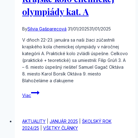
olympiády kat. A
By
Silvia Gašparecová
31/01/2025
31/01/2025
V dňoch 22-23. januára sa naši žiaci zúčastnili
krajského kola chemickej olympiády v náročnej
kategórii A. Praktické kolo zvládli úspešne. Celkovo
(praktické + teoretické) sa umiestnili: Filip Grúň 3. A
– 6. miesto úspešný riešiteľ Samuel Gagač Oktáva
8. miesto Karol Borsík Oktáva 9. miesto
Blahoželáme a ďakujeme
Krajské
Viac
kolo
chemickej
olympiády
kat.
AKTUALITY
|
JANUÁR 2025
|
ŠKOLSKÝ ROK
A
2024/25
|
VŠETKY ČLÁNKY