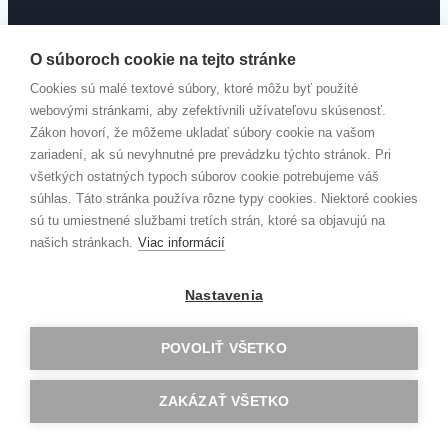
O súboroch cookie na tejto stránke
+421 36 631 2631
Cookies sú malé textové súbory, ktoré môžu byť použité
webovými stránkami, aby zefektívnili užívateľovu skúsenosť.
sekretariat@gav.sk
Zákon hovorí, že môžeme ukladať súbory cookie na vašom
zariadení, ak sú nevyhnutné pre prevádzku týchto stránok. Pri
všetkých ostatných typoch súborov cookie potrebujeme váš
súhlas. Táto stránka používa rôzne typy cookies. Niektoré cookies
sú tu umiestnené službami tretích strán, ktoré sa objavujú na
našich stránkach.
Viac informácií
© 2026 Gymnázium Andreja Vrábla, Levice. Všetky práva
Nastavenia
vyhradené.
POVOLIŤ VŠETKO
SPRÍSTUPŇOVANIE INFORMÁCII
GDPR
ZAKÁZAŤ VŠETKO