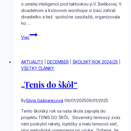
o umelej inteligencii pod taktovkou p.V. Bielikovej. V
divadelnom a kvízovom worshope si žiaci zahrali
divadielko a tiež spoločne zasúťažili, organizovala
ho …
Batôžtek
Viac
vianočných
aktivít
AKTUALITY
|
DECEMBER
|
ŠKOLSKÝ ROK 2024/25
|
VŠETKY ČLÁNKY
„Tenis do škôl“
By
Silvia Gašparecová
09/01/2025
09/01/2025
Tento školský rok sa naša škola zapojila do
projektu TENIS DO ŠKÔL. Slovenský tenisový zväz
nám poskytol rakety, loptičky a malú tenisovú sieť,
plus metodické usmernenia pri výuke. Dúfame, že