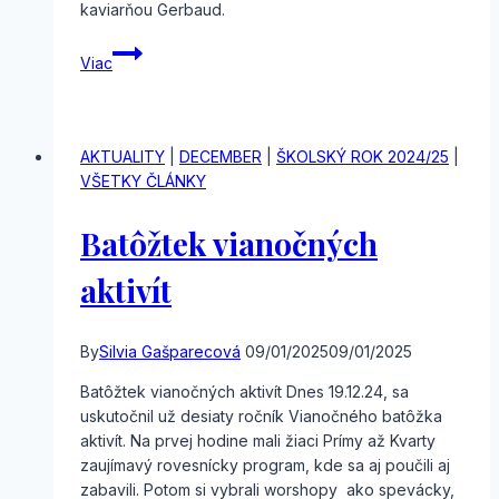
kaviarňou Gerbaud.
Exkurzia
Viac
Budapešť
AKTUALITY
|
DECEMBER
|
ŠKOLSKÝ ROK 2024/25
|
VŠETKY ČLÁNKY
Batôžtek vianočných
aktivít
By
Silvia Gašparecová
09/01/2025
09/01/2025
Batôžtek vianočných aktivít Dnes 19.12.24, sa
uskutočnil už desiaty ročník Vianočného batôžka
aktivít. Na prvej hodine mali žiaci Prímy až Kvarty
zaujímavý rovesnícky program, kde sa aj poučili aj
zabavili. Potom si vybrali worshopy ako spevácky,