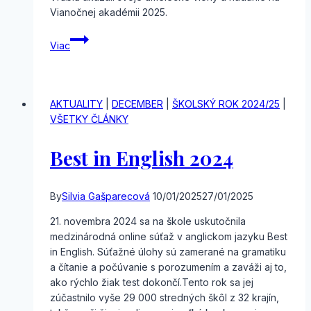
Vianočnej akadémii 2025.
Vianočná
Viac
akadémia
AKTUALITY
|
DECEMBER
|
ŠKOLSKÝ ROK 2024/25
|
VŠETKY ČLÁNKY
Best in English 2024
By
Silvia Gašparecová
10/01/2025
27/01/2025
21. novembra 2024 sa na škole uskutočnila
medzinárodná online súťaž v anglickom jazyku Best
in English. Súťažné úlohy sú zamerané na gramatiku
a čítanie a počúvanie s porozumením a zaváži aj to,
ako rýchlo žiak test dokončí.Tento rok sa jej
zúčastnilo vyše 29 000 stredných škôl z 32 krajín,