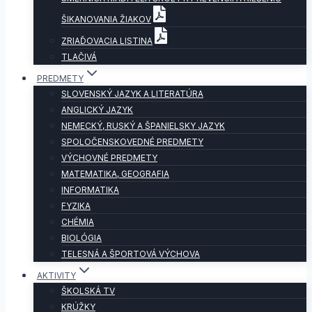
ŠIKANOVANIA ŽIAKOV
ZRIAĎOVACIA LISTINA
TLAČIVÁ
PREDMETY
SLOVENSKÝ JAZYK A LITERATÚRA
ANGLICKÝ JAZYK
NEMECKÝ, RUSKÝ A ŠPANIELSKY JAZYK
SPOLOČENSKOVEDNÉ PREDMETY
VÝCHOVNÉ PREDMETY
MATEMATIKA, GEOGRAFIA
INFORMATIKA
FYZIKA
CHÉMIA
BIOLÓGIA
TELESNÁ A ŠPORTOVÁ VÝCHOVA
AKTIVITY
ŠKOLSKÁ TV
KRÚŽKY