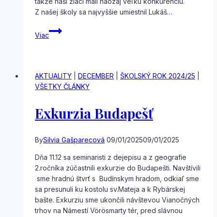
takže naši žiaci mali naozaj veľkú konkurenciu.
Z našej školy sa najvyššie umiestnil Lukáš…
Best
Viac
in
English
2024
AKTUALITY
|
DECEMBER
|
ŠKOLSKÝ ROK 2024/25
|
VŠETKY ČLÁNKY
Exkurzia Budapešť
By
Silvia Gašparecová
09/01/2025
09/01/2025
Dňa 11.12 sa seminaristi z dejepisu a z geografie
2.ročníka zúčastnili exkurzie do Budapešti. Navštívili
sme hradnú štvrť s Budínskym hradom, odkiaľ sme
sa presunuli ku kostolu sv.Mateja a k Rybárskej
bašte. Exkurziu sme ukončili návštevou Vianočných
trhov na Námestí Vörösmarty tér, pred slávnou