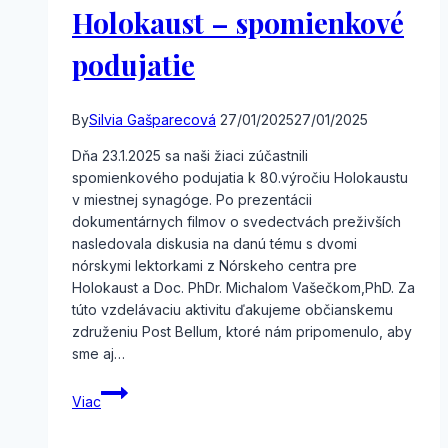
Holokaust – spomienkové
podujatie
By
Silvia Gašparecová
27/01/2025
27/01/2025
Dňa 23.1.2025 sa naši žiaci zúčastnili
spomienkového podujatia k 80.výročiu Holokaustu
v miestnej synagóge. Po prezentácii
dokumentárnych filmov o svedectvách preživších
nasledovala diskusia na danú tému s dvomi
nórskymi lektorkami z Nórskeho centra pre
Holokaust a Doc. PhDr. Michalom Vašečkom,PhD. Za
túto vzdelávaciu aktivitu ďakujeme občianskemu
združeniu Post Bellum, ktoré nám pripomenulo, aby
sme aj…
Holokaust
Viac
–
spomienkové