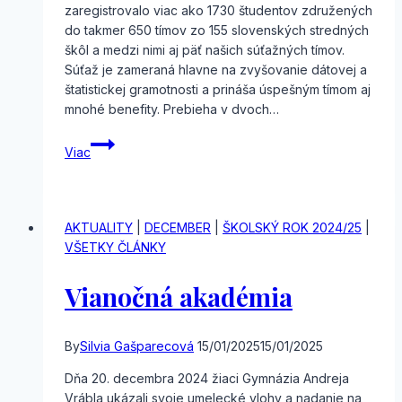
zaregistrovalo viac ako 1730 študentov združených
do takmer 650 tímov zo 155 slovenských stredných
škôl a medzi nimi aj päť našich súťažných tímov.
Súťaž je zameraná hlavne na zvyšovanie dátovej a
štatistickej gramotnosti a prináša úspešným tímom aj
mnohé benefity. Prebieha v dvoch…
I.
Viac
etapa
národného
kola
Európskej
AKTUALITY
|
DECEMBER
|
ŠKOLSKÝ ROK 2024/25
|
súťaže
VŠETKY ČLÁNKY
v štatistike
Vianočná akadémia
By
Silvia Gašparecová
15/01/2025
15/01/2025
Dňa 20. decembra 2024 žiaci Gymnázia Andreja
Vrábla ukázali svoje umelecké vlohy a nadanie na