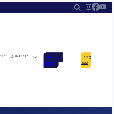
VITY
KONTAKTY
Prijímacie
2% Z
skúšky
DANÍ