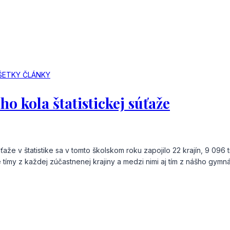
ŠETKY ČLÁNKY
o kola štatistickej súťaže
aže v štatistike sa v tomto školskom roku zapojilo 22 krajín, 9 096
tímy z každej zúčastnenej krajiny a medzi nimi aj tím z nášho gymná