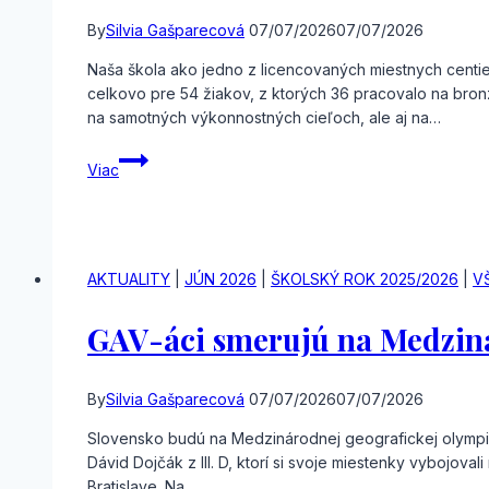
By
Silvia Gašparecová
07/07/2026
07/07/2026
Naša škola ako jedno z licencovaných miestnych centi
celkovo pre 54 žiakov, z ktorých 36 pracovalo na bronzov
na samotných výkonnostných cieľoch, ale aj na…
DofE
Viac
expedície
2026
AKTUALITY
|
JÚN 2026
|
ŠKOLSKÝ ROK 2025/2026
|
V
GAV-áci smerujú na Medzin
By
Silvia Gašparecová
07/07/2026
07/07/2026
Slovensko budú na Medzinárodnej geografickej olympiád
Dávid Dojčák z III. D, ktorí si svoje miestenky vybojov
Bratislave. Na…