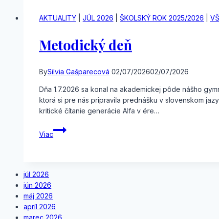
európskeho
kola
AKTUALITY
|
JÚL 2026
|
ŠKOLSKÝ ROK 2025/2026
|
VŠ
štatistickej
súťaže
Metodický deň
By
Silvia Gašparecová
02/07/2026
02/07/2026
Dňa 1.7.2026 sa konal na akademickej pôde nášho gymn
ktorá si pre nás pripravila prednášku v slovenskom jaz
kritické čítanie generácie Alfa v ére…
Metodický
Viac
deň
júl 2026
jún 2026
máj 2026
apríl 2026
marec 2026