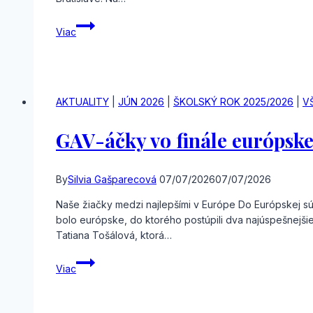
GAV-
Viac
áci
smerujú
na
Medzinárodnú
geografickú
AKTUALITY
|
JÚN 2026
|
ŠKOLSKÝ ROK 2025/2026
|
V
olympiádu
iGEO
GAV-áčky vo finále európskeh
2026
By
Silvia Gašparecová
07/07/2026
07/07/2026
Naše žiačky medzi najlepšími v Európe Do Európskej súť
bolo európske, do ktorého postúpili dva najúspešnejšie 
Tatiana Tošálová, ktorá…
GAV-
Viac
áčky
vo
finále