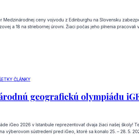
er Medzinárodnej ceny vojvodu z Edinburghu na Slovensku zabezpeč
ej a 18 na striebornej úrovni. Žiaci počas jeho plnenia pracovali v 
ŠETKY ČLÁNKY
árodnú geografickú olympiádu iG
e iGeo 2026 v Istanbule reprezentovať dvaja žiaci našej školy! Ten
ali na výberovom sústredení pred iGeo, ktoré sa konalo 25. – 28. 5.