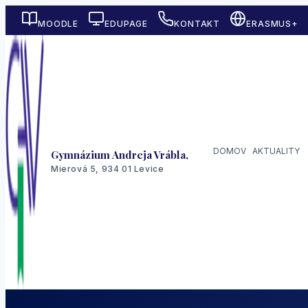
Skip
MOODLE
EDUPAGE
KONTAKT
ERASMUS+
to
content
DOMOV
AKTUALITY
Gymnázium Andreja Vrábla,
Mierová 5, 934 01 Levice