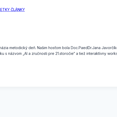
ETKY ČLÁNKY
ázia metodický deň. Našim hosťom bola Doc.PaedDr.Jana Javorčíková
yku s názvom „AI a zručnosti pre 21.storočie“ a tiež interaktívny w