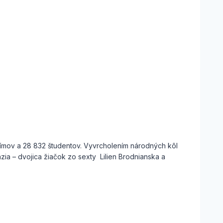
 tímov a 28 832 študentov. Vyvrcholením národných kôl
zia – dvojica žiačok zo sexty Lilien Brodnianska a