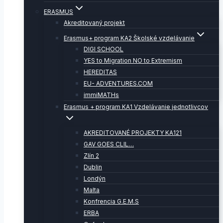
ERASMUS
Akreditovaný projekt
Erasmus+ program KA2 Školské vzdelávanie
DIGI SCHOOL
YES to Migration NO to Extremism
HEREDITAS
EU- ADVENTURES.COM
immiMATHs
Erasmus + program KA1 Vzdelávanie jednotlivcov
AKREDITOVANÉ PROJEKTY KA121
GAV GOES CLIL…
Zlín 2
Dublin
Londýn
Malta
Konfrencia G.E.M.S
ERBA