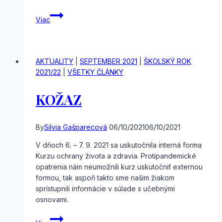
VOĽBY
Viac
DO
ŽŠR
AKTUALITY
|
SEPTEMBER 2021
|
ŠKOLSKÝ ROK
2021/22
|
VŠETKY ČLÁNKY
KOŽAZ
By
Silvia Gašparecová
06/10/2021
06/10/2021
V dňoch 6. – 7. 9. 2021 sa uskutočnila interná forma
Kurzu ochrany života a zdravia. Protipandemické
opatrenia nám neumožnili kurz uskutočniť externou
formou, tak aspoň takto sme našim žiakom
sprístupnili informácie v súlade s učebnými
osnovami.
KOŽAZ