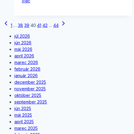
Viac
Page
Previous
Next
1
…
38
39
40
41
42
…
44
Page
Page
navigation
júl 2026
jún 2026
máj 2026
apríl 2026
marec 2026
február 2026
január 2026
december 2025
november 2025
október 2025
september 2025
jún 2025
máj 2025
apríl 2025
marec 2025