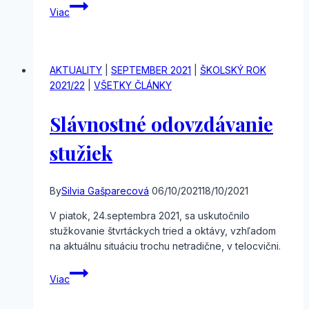
Európsky
Viac
deň
jazykov
–
ruský
AKTUALITY
|
SEPTEMBER 2021
|
ŠKOLSKÝ ROK
jazyk
2021/22
|
VŠETKY ČLÁNKY
Slávnostné odovzdávanie
stužiek
By
Silvia Gašparecová
06/10/2021
18/10/2021
V piatok, 24.septembra 2021, sa uskutočnilo
stužkovanie štvrtáckych tried a oktávy, vzhľadom
na aktuálnu situáciu trochu netradične, v telocvični.
Slávnostné
Viac
odovzdávanie
stužiek