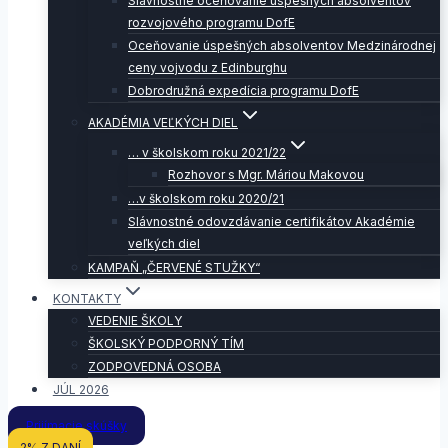
Slávnostné oceňovanie úspešných absolventov
rozvojového programu DofE
Oceňovanie úspešných absolventov Medzinárodnej
ceny vojvodu z Edinburghu
Dobrodružná expedícia programu DofE
AKADÉMIA VEĽKÝCH DIEL
… v školskom roku 2021/22
Rozhovor s Mgr. Máriou Makovou
…v školskom roku 2020/21
Slávnostné odovzdávanie certifikátov Akadémie
veľkých diel
KAMPAŇ „ČERVENÉ STUŽKY“
KONTAKTY
VEDENIE ŠKOLY
ŠKOLSKÝ PODPORNÝ TÍM
ZODPOVEDNÁ OSOBA
JÚL 2026
Prijímacie skúšky
2% Z DANÍ