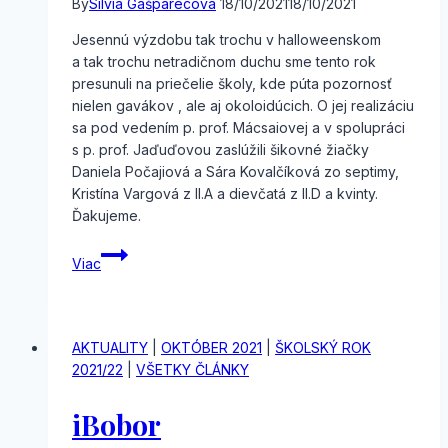
By
Silvia Gašparecová
18/10/2021
18/10/2021
Jesennú výzdobu tak trochu v halloweenskom
a tak trochu netradičnom duchu sme tento rok
presunuli na priečelie školy, kde púta pozornosť
nielen gavákov , ale aj okoloidúcich. O jej realizáciu
sa pod vedením p. prof. Mácsaiovej a v spolupráci
s p. prof. Jaďuďovou zaslúžili šikovné žiačky
Daniela Počajiová a Sára Kovalčíková zo septimy,
Kristína Vargová z II.A a dievčatá z II.D a kvinty.
Ďakujeme.
Jesenná
Viac
výzdoba
na
GAVe
AKTUALITY
|
OKTÓBER 2021
|
ŠKOLSKÝ ROK
2021/22
|
VŠETKY ČLÁNKY
iBobor