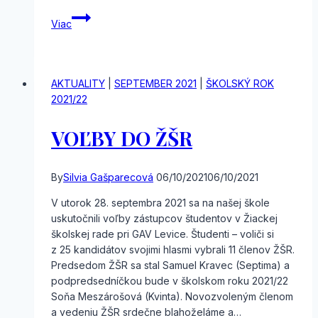
Krajské
Viac
kolo
Hviezdslavov
Kubín
AKTUALITY
|
SEPTEMBER 2021
|
ŠKOLSKÝ ROK
2021/22
VOĽBY DO ŽŠR
By
Silvia Gašparecová
06/10/2021
06/10/2021
V utorok 28. septembra 2021 sa na našej škole
uskutočnili voľby zástupcov študentov v Žiackej
školskej rade pri GAV Levice. Študenti – voliči si
z 25 kandidátov svojimi hlasmi vybrali 11 členov ŽŠR.
Predsedom ŽŠR sa stal Samuel Kravec (Septima) a
podpredsedníčkou bude v školskom roku 2021/22
Soňa Meszárošová (Kvinta). Novozvoleným členom
a vedeniu ŽŠR srdečne blahoželáme a…