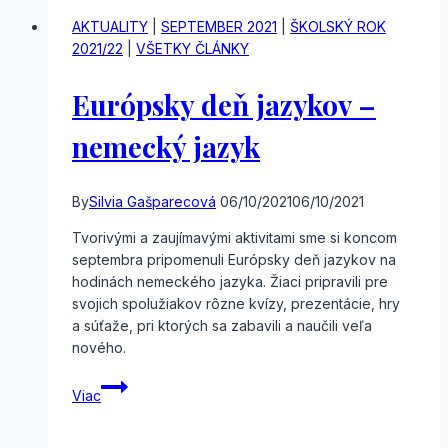
GAV-
AKTUALITY
|
SEPTEMBER 2021
|
ŠKOLSKÝ ROK
e
2021/22
|
VŠETKY ČLÁNKY
(nielen)
po
Európsky deň jazykov –
anglicky
nemecký jazyk
By
Silvia Gašparecová
06/10/2021
06/10/2021
Tvorivými a zaujímavými aktivitami sme si koncom
septembra pripomenuli Európsky deň jazykov na
hodinách nemeckého jazyka. Žiaci pripravili pre
svojich spolužiakov rôzne kvízy, prezentácie, hry
a súťaže, pri ktorých sa zabavili a naučili veľa
nového.
Európsky
Viac
deň
jazykov