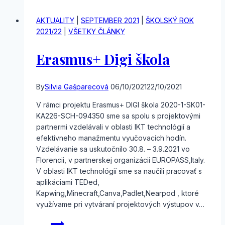
AKTUALITY
|
SEPTEMBER 2021
|
ŠKOLSKÝ ROK
2021/22
|
VŠETKY ČLÁNKY
Erasmus+ Digi škola
By
Silvia Gašparecová
06/10/2021
22/10/2021
V rámci projektu Erasmus+ DIGI škola 2020-1-SK01-
KA226-SCH-094350 sme sa spolu s projektovými
partnermi vzdelávali v oblasti IKT technológií a
efektívneho manažmentu vyučovacích hodín.
Vzdelávanie sa uskutočnilo 30.8. – 3.9.2021 vo
Florencii, v partnerskej organizácii EUROPASS,Italy.
V oblasti IKT technológií sme sa naučili pracovať s
aplikáciami TEDed,
Kapwing,Minecraft,Canva,Padlet,Nearpod , ktoré
využívame pri vytváraní projektových výstupov v…
Erasmus+