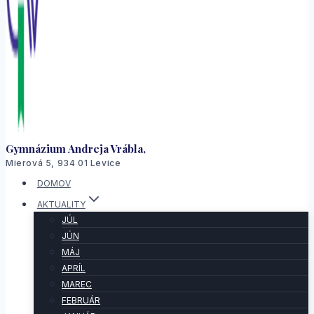
Gymnázium Andreja Vrábla,
Mierová 5, 934 01 Levice
DOMOV
AKTUALITY
JÚL
JÚN
MÁJ
APRÍL
MAREC
FEBRUÁR