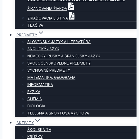
ŠIKANOVANIA ŽIAKOV
ZRIAĎOVACIA LISTINA
TLAČIVÁ
PREDMETY
SLOVENSKÝ JAZYK A LITERATÚRA
ANGLICKÝ JAZYK
NEMECKÝ, RUSKÝ A ŠPANIELSKY JAZYK
SPOLOČENSKOVEDNÉ PREDMETY
VÝCHOVNÉ PREDMETY
MATEMATIKA, GEOGRAFIA
INFORMATIKA
FYZIKA
CHÉMIA
BIOLÓGIA
TELESNÁ A ŠPORTOVÁ VÝCHOVA
AKTIVITY
ŠKOLSKÁ TV
KRÚŽKY