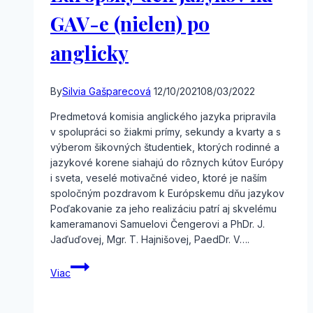
GAV-e (nielen) po
anglicky
By
Silvia Gašparecová
12/10/2021
08/03/2022
Predmetová komisia anglického jazyka pripravila
v spolupráci so žiakmi prímy, sekundy a kvarty a s
výberom šikovných študentiek, ktorých rodinné a
jazykové korene siahajú do rôznych kútov Európy
i sveta, veselé motivačné video, ktoré je naším
spoločným pozdravom k Európskemu dňu jazykov
Poďakovanie za jeho realizáciu patrí aj skvelému
kameramanovi Samuelovi Čengerovi a PhDr. J.
Jaďuďovej, Mgr. T. Hajnišovej, PaedDr. V….
Európsky
Viac
deň
jazykov
na