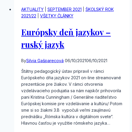
–
nemecký
AKTUALITY
|
SEPTEMBER 2021
|
ŠKOLSKÝ ROK
jazyk
2021/22
|
VŠETKY ČLÁNKY
Európsky deň jazykov –
ruský jazyk
By
Silvia Gašparecová
06/10/2021
06/10/2021
Štátny pedagogický ústav pripravil v rámci
Európskeho dňa jazykov 2021 on-line streamované
prezentácie pre žiakov. V rámci otvorenia
vzdelávacieho podujatia sa nám najskôr prihovorila
pani Kristina Cunningham / Generálne riaditeľstvo
Európskej komisie pre vzdelávanie a kultúru/ Potom
sme si so žiakmi 3.B vypočuli veľmi zaujímavú
prednášku „Rómska kultúra v digitálnom svete“.
Hlavnou časťou je využitie rómskeho jazyka…