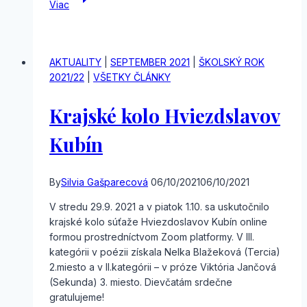
Viac
Digi
škola
AKTUALITY
|
SEPTEMBER 2021
|
ŠKOLSKÝ ROK
2021/22
|
VŠETKY ČLÁNKY
Krajské kolo Hviezdslavov
Kubín
By
Silvia Gašparecová
06/10/2021
06/10/2021
V stredu 29.9. 2021 a v piatok 1.10. sa uskutočnilo
krajské kolo súťaže Hviezdoslavov Kubín online
formou prostredníctvom Zoom platformy. V III.
kategórii v poézii získala Nelka Blažeková (Tercia)
2.miesto a v II.kategórii – v próze Viktória Jančová
(Sekunda) 3. miesto. Dievčatám srdečne
gratulujeme!