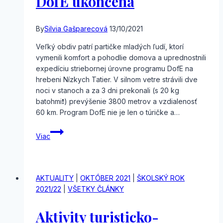
DofE ukončená
By
Silvia Gašparecová
13/10/2021
Veľký obdiv patrí partičke mladých ľudí, ktorí
vymenili komfort a pohodlie domova a uprednostnili
expedíciu striebornej úrovne programu DofE na
hrebeni Nízkych Tatier. V silnom vetre strávili dve
noci v stanoch a za 3 dni prekonali (s 20 kg
batohmi❗️) prevýšenie 3800 metrov a vzdialenosť
60 km. Program DofE nie je len o túričke a…
Dobrodružná
Viac
expedícia
DofE
ukončená
AKTUALITY
|
OKTÓBER 2021
|
ŠKOLSKÝ ROK
2021/22
|
VŠETKY ČLÁNKY
Aktivity turisticko-