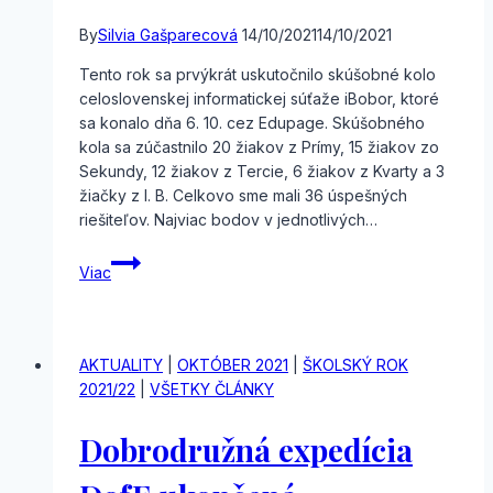
By
Silvia Gašparecová
14/10/2021
14/10/2021
Tento rok sa prvýkrát uskutočnilo skúšobné kolo
celoslovenskej informatickej súťaže iBobor, ktoré
sa konalo dňa 6. 10. cez Edupage. Skúšobného
kola sa zúčastnilo 20 žiakov z Prímy, 15 žiakov zo
Sekundy, 12 žiakov z Tercie, 6 žiakov z Kvarty a 3
žiačky z I. B. Celkovo sme mali 36 úspešných
riešiteľov. Najviac bodov v jednotlivých…
iBobor
Viac
AKTUALITY
|
OKTÓBER 2021
|
ŠKOLSKÝ ROK
2021/22
|
VŠETKY ČLÁNKY
Dobrodružná expedícia