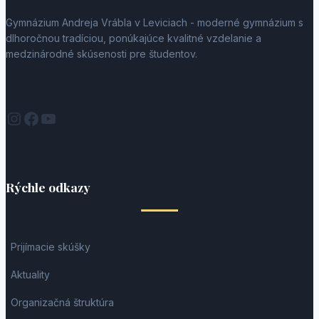
Gymnázium Andreja Vrábla v Leviciach - moderné gymnázium s
dlhoročnou tradíciou, ponúkajúce kvalitné vzdelanie a
medzinárodné skúsenosti pre študentov.
Instagram
Facebook
YouTube
Rýchle odkazy
Prijímacie skúšky
Aktuality
Organizačná štruktúra