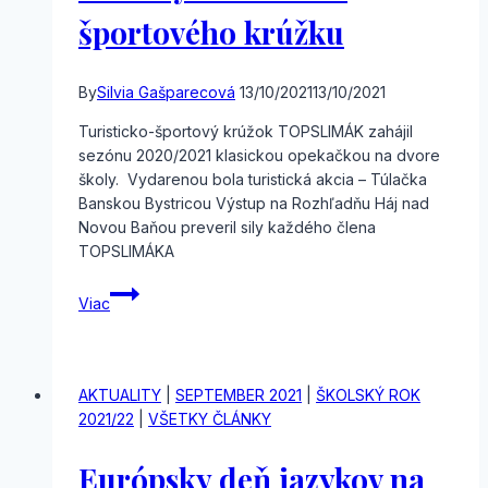
športového krúžku
By
Silvia Gašparecová
13/10/2021
13/10/2021
Turisticko-športový krúžok TOPSLIMÁK zahájil
sezónu 2020/2021 klasickou opekačkou na dvore
školy. Vydarenou bola turistická akcia – Túlačka
Banskou Bystricou Výstup na Rozhľadňu Háj nad
Novou Baňou preveril sily každého člena
TOPSLIMÁKA
Aktivity
Viac
turisticko-
športového
krúžku
AKTUALITY
|
SEPTEMBER 2021
|
ŠKOLSKÝ ROK
2021/22
|
VŠETKY ČLÁNKY
Európsky deň jazykov na