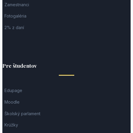
Zamestnanci
Fotogaléria
2% z daní
Pre študentov
Edupage
Moodle
Školský parlament
Krúžky