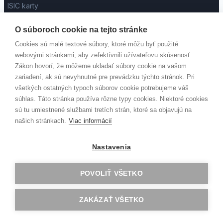
ISIC karty
Preklepy
O súboroch cookie na tejto stránke
Cookies sú malé textové súbory, ktoré môžu byť použité
webovými stránkami, aby zefektívnili užívateľovu skúsenosť.
Zákon hovorí, že môžeme ukladať súbory cookie na vašom
zariadení, ak sú nevyhnutné pre prevádzku týchto stránok. Pri
Kontakt
všetkých ostatných typoch súborov cookie potrebujeme váš
súhlas. Táto stránka používa rôzne typy cookies. Niektoré cookies
sú tu umiestnené službami tretích strán, ktoré sa objavujú na
našich stránkach.
Viac informácií
Mierová 5
Nastavenia
934 01 Levice
Slovensko
POVOLIŤ VŠETKO
+421 36 631 2631
ZAKÁZAŤ VŠETKO