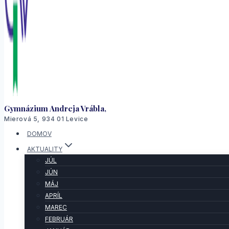
Gymnázium Andreja Vrábla,
Mierová 5, 934 01 Levice
DOMOV
AKTUALITY
JÚL
JÚN
MÁJ
APRÍL
MAREC
FEBRUÁR