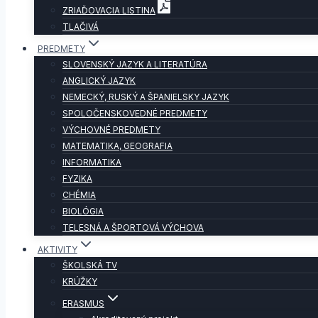
ZRIAĎOVACIA LISTINA
TLAČIVÁ
PREDMETY
SLOVENSKÝ JAZYK A LITERATÚRA
ANGLICKÝ JAZYK
NEMECKÝ, RUSKÝ A ŠPANIELSKY JAZYK
SPOLOČENSKOVEDNÉ PREDMETY
VÝCHOVNÉ PREDMETY
MATEMATIKA, GEOGRAFIA
INFORMATIKA
FYZIKA
CHÉMIA
BIOLÓGIA
TELESNÁ A ŠPORTOVÁ VÝCHOVA
AKTIVITY
ŠKOLSKÁ TV
KRÚŽKY
ERASMUS