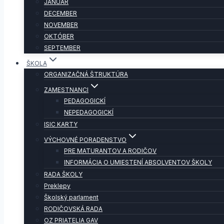
JANUÁR
DECEMBER
NOVEMBER
OKTÓBER
SEPTEMBER
ŠKOLA
ORGANIZAČNÁ ŠTRUKTÚRA
ZAMESTNANCI
PEDAGOGICKÍ
NEPEDAGOGICKÍ
ISIC KARTY
VÝCHOVNÉ PORADENSTVO
PRE MATURANTOV A RODIČOV
INFORMÁCIA O UMIESTENÍ ABSOLVENTOV ŠKOLY
RADA ŠKOLY
Preklepy
Školský parlament
RODIČOVSKÁ RADA
OZ PRIATELIA GAV