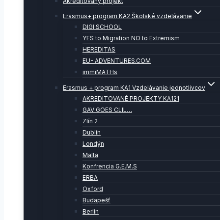
Akreditovaný projekt
Erasmus+ program KA2 Školské vzdelávanie
DIGI SCHOOL
YES to Migration NO to Extremism
HEREDITAS
EU- ADVENTURES.COM
immiMATHs
Erasmus + program KA1 Vzdelávanie jednotlivcov
AKREDITOVANÉ PROJEKTY KA121
GAV GOES CLIL…
Zlín 2
Dublin
Londýn
Malta
Konfrencia G.E.M.S
ERBA
Oxford
Budapešť
Berlín