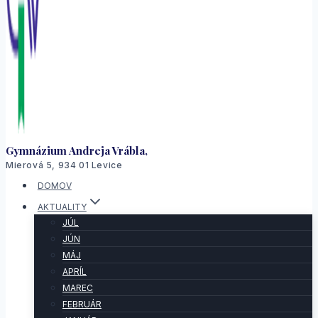
Gymnázium Andreja Vrábla,
Mierová 5, 934 01 Levice
DOMOV
AKTUALITY
JÚL
JÚN
MÁJ
APRÍL
MAREC
FEBRUÁR