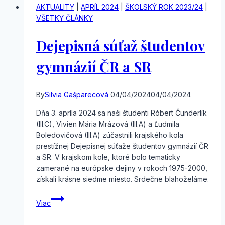
AKTUALITY
|
APRÍL 2024
|
ŠKOLSKÝ ROK 2023/24
|
VŠETKY ČLÁNKY
Dejepisná súťaž študentov
gymnázií ČR a SR
By
Silvia Gašparecová
04/04/2024
04/04/2024
Dňa 3. apríla 2024 sa naši študenti Róbert Čunderlík
(III.C), Vivien Mária Mrázová (III.A) a Ľudmila
Boledovičová (III.A) zúčastnili krajského kola
prestížnej Dejepisnej súťaže študentov gymnázií ČR
a SR. V krajskom kole, ktoré bolo tematicky
zamerané na európske dejiny v rokoch 1975-2000,
získali krásne siedme miesto. Srdečne blahoželáme.
Dejepisná
Viac
súťaž
študentov