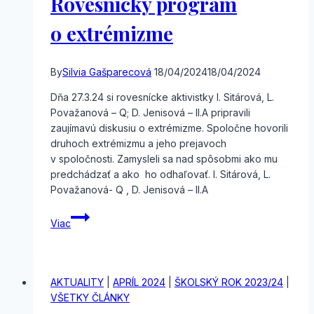
Rovesnícky program
o extrémizme
By
Silvia Gašparecová
18/04/2024
18/04/2024
Dňa 27.3.24 si rovesnícke aktivistky I. Sitárová, L.
Považanová – Q; D. Jenisová – II.A pripravili
zaujímavú diskusiu o extrémizme. Spoločne hovorili
druhoch extrémizmu a jeho prejavoch
v spoločnosti. Zamysleli sa nad spôsobmi ako mu
predchádzať a ako ho odhaľovať. I. Sitárová, L.
Považanová- Q , D. Jenisová – II.A
Rovesnícky
Viac
program
o extrémizme
AKTUALITY
|
APRÍL 2024
|
ŠKOLSKÝ ROK 2023/24
|
VŠETKY ČLÁNKY