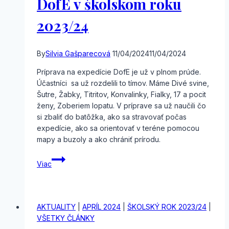
DofE v školskom roku
2023/24
By
Silvia Gašparecová
11/04/2024
11/04/2024
Príprava na expedície DofE je už v plnom prúde.
Účastníci sa už rozdelili to tímov. Máme Divé svine,
Šutre, Žabky, Titritov, Konvalinky, Fialky, 17 a pocit
ženy, Zoberiem lopatu. V príprave sa už naučili čo
si zbaliť do batôžka, ako sa stravovať počas
expedície, ako sa orientovať v teréne pomocou
mapy a buzoly a ako chrániť prírodu.
Príprava
Viac
na
expedície
DofE
v školskom
AKTUALITY
|
APRÍL 2024
|
ŠKOLSKÝ ROK 2023/24
|
roku
VŠETKY ČLÁNKY
2023/24