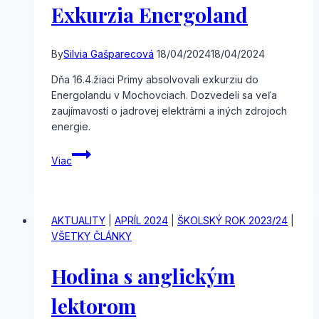
Exkurzia Energoland
By
Silvia Gašparecová
18/04/2024
18/04/2024
Dňa 16.4.žiaci Primy absolvovali exkurziu do
Energolandu v Mochovciach. Dozvedeli sa veľa
zaujímavostí o jadrovej elektrárni a iných zdrojoch
energie.
Exkurzia
Viac
Energoland
AKTUALITY
|
APRÍL 2024
|
ŠKOLSKÝ ROK 2023/24
|
VŠETKY ČLÁNKY
Hodina s anglickým
lektorom