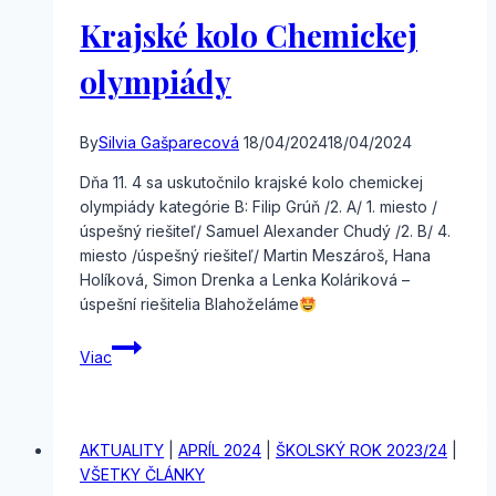
Krajské kolo Chemickej
olympiády
By
Silvia Gašparecová
18/04/2024
18/04/2024
Dňa 11. 4 sa uskutočnilo krajské kolo chemickej
olympiády kategórie B: Filip Grúň /2. A/ 1. miesto /
úspešný riešiteľ/ Samuel Alexander Chudý /2. B/ 4.
miesto /úspešný riešiteľ/ Martin Meszároš, Hana
Holíková, Simon Drenka a Lenka Koláriková –
úspešní riešitelia Blahoželáme
Krajské
Viac
kolo
Chemickej
olympiády
AKTUALITY
|
APRÍL 2024
|
ŠKOLSKÝ ROK 2023/24
|
VŠETKY ČLÁNKY