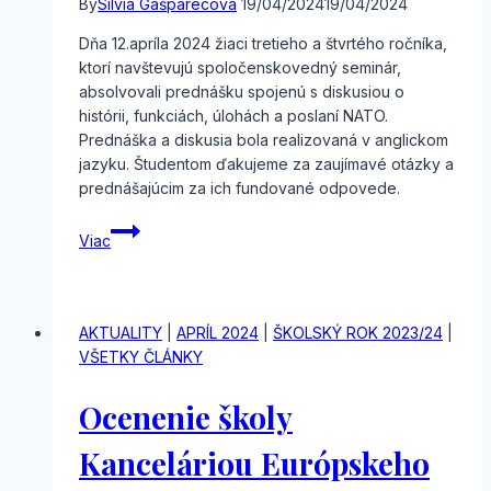
By
Silvia Gašparecová
19/04/2024
19/04/2024
Dňa 12.apríla 2024 žiaci tretieho a štvrtého ročníka,
ktorí navštevujú spoločenskovedný seminár,
absolvovali prednášku spojenú s diskusiou o
histórii, funkciách, úlohách a poslaní NATO.
Prednáška a diskusia bola realizovaná v anglickom
jazyku. Študentom ďakujeme za zaujímavé otázky a
prednášajúcim za ich fundované odpovede.
Prednáška
Viac
o
NATO
AKTUALITY
|
APRÍL 2024
|
ŠKOLSKÝ ROK 2023/24
|
VŠETKY ČLÁNKY
Ocenenie školy
Kanceláriou Európskeho