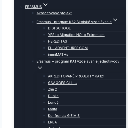
ERASMUS
Akreditovaný projekt
Erasmus+ program KA2 Školské vzdelávanie
DIGI SCHOOL
YES to Migration NO to Extremism
HEREDITAS
EU- ADVENTURES.COM
immiMATHs
Erasmus + program KA1 Vzdelávanie jednotlivcov
AKREDITOVANÉ PROJEKTY KA121
GAV GOES CLIL…
Zlín 2
Dublin
Londýn
Malta
Konfrencia G.E.M.S
ERBA