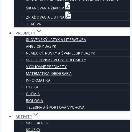
ŠIKANOVANIA ŽIAKOV
ZRIAĎOVACIA LISTINA
TLAČIVÁ
PREDMETY
SLOVENSKÝ JAZYK A LITERATÚRA
ANGLICKÝ JAZYK
NEMECKÝ, RUSKÝ A ŠPANIELSKY JAZYK
SPOLOČENSKOVEDNÉ PREDMETY
VÝCHOVNÉ PREDMETY
MATEMATIKA, GEOGRAFIA
INFORMATIKA
FYZIKA
CHÉMIA
BIOLÓGIA
TELESNÁ A ŠPORTOVÁ VÝCHOVA
AKTIVITY
ŠKOLSKÁ TV
KRÚŽKY