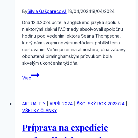
By
Silvia Gašparecová
18/04/2024
18/04/2024
Dňa 12.4.2024 učitelia anglického jazyka spolu s
niektorými žiakmi IV.C triedy absolvovali spoločnú
hodinu pod vedením lektora Seána Thompsona,
ktorý nám svojimi novými metódami priblížil tému
cestovanie. Veľmi príjemná atmosféra, plná zábavy,
obohatená birminghamským prízvukom bola
skvelým ukončením týždňa.
Hodina
Viac
s
anglickým
lektorom
AKTUALITY
|
APRÍL 2024
|
ŠKOLSKÝ ROK 2023/24
|
VŠETKY ČLÁNKY
Príprava na expedície