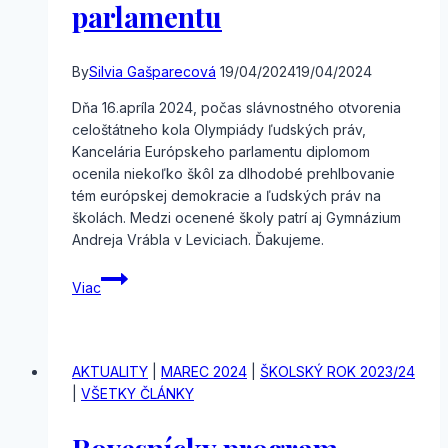
parlamentu
By
Silvia Gašparecová
19/04/2024
19/04/2024
Dňa 16.apríla 2024, počas slávnostného otvorenia
celoštátneho kola Olympiády ľudských práv,
Kancelária Európskeho parlamentu diplomom
ocenila niekoľko škôl za dlhodobé prehlbovanie
tém európskej demokracie a ľudských práv na
školách. Medzi ocenené školy patrí aj Gymnázium
Andreja Vrábla v Leviciach. Ďakujeme.
Ocenenie
Viac
školy
Kanceláriou
Európskeho
parlamentu
AKTUALITY
|
MAREC 2024
|
ŠKOLSKÝ ROK 2023/24
|
VŠETKY ČLÁNKY