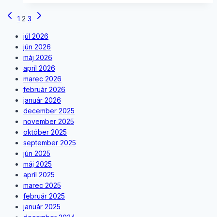
gymnázií
Page
Previous
Next
ČR
1
2
3
Page
Page
a
navigation
júl 2026
SR
jún 2026
máj 2026
apríl 2026
marec 2026
február 2026
január 2026
december 2025
november 2025
október 2025
september 2025
jún 2025
máj 2025
apríl 2025
marec 2025
február 2025
január 2025