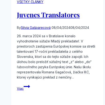
VŠETKY ČLÁNKY
Juvenes Translatores
By
Silvia Gašparecová
08/04/2024
08/04/2024
26. marca 2024 sa v Bratislave konalo
vyhodnotenie súťaže Mladý prekladateľ. V
priestoroch zastúpenia Európskej komisie sa stretli
talentovaní 17-roční prekladatelia z celého
Slovenska, ktorí sa do tejto súťaže zapojili. Ich
úlohou bolo preložiť súťažný text „z“ alebo „do“
ľubovoľného jazyka Európskej únie. Našu školu
reprezentovala Romana Gagačová, žiačka III.C,
ktorej vynikajúci preklad z nemčiny…
Juvenes
Viac
Translatores