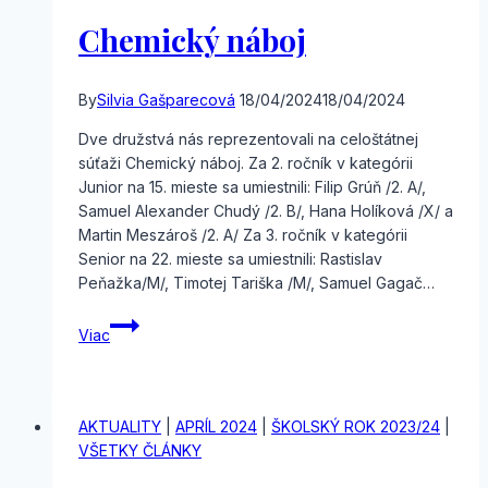
Chemický náboj
By
Silvia Gašparecová
18/04/2024
18/04/2024
Dve družstvá nás reprezentovali na celoštátnej
súťaži Chemický náboj. Za 2. ročník v kategórii
Junior na 15. mieste sa umiestnili: Filip Grúň /2. A/,
Samuel Alexander Chudý /2. B/, Hana Holíková /X/ a
Martin Meszároš /2. A/ Za 3. ročník v kategórii
Senior na 22. mieste sa umiestnili: Rastislav
Peňažka/M/, Timotej Tariška /M/, Samuel Gagač…
Chemický
Viac
náboj
AKTUALITY
|
APRÍL 2024
|
ŠKOLSKÝ ROK 2023/24
|
VŠETKY ČLÁNKY