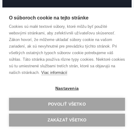
O súboroch cookie na tejto stránke
Kontakt
Cookies sú malé textové súbory, ktoré môžu byť použité
webovými stránkami, aby zefektívnili užívateľovu skúsenosť.
Zákon hovorí, že môžeme ukladať súbory cookie na vašom
zariadení, ak sú nevyhnutné pre prevádzku týchto stránok. Pri
Mierová 5
všetkých ostatných typoch súborov cookie potrebujeme váš
934 01 Levice
súhlas. Táto stránka používa rôzne typy cookies. Niektoré cookies
Slovensko
sú tu umiestnené službami tretích strán, ktoré sa objavujú na
našich stránkach.
Viac informácií
+421 36 631 2631
Nastavenia
sekretariat@gav.sk
POVOLIŤ VŠETKO
ZAKÁZAŤ VŠETKO