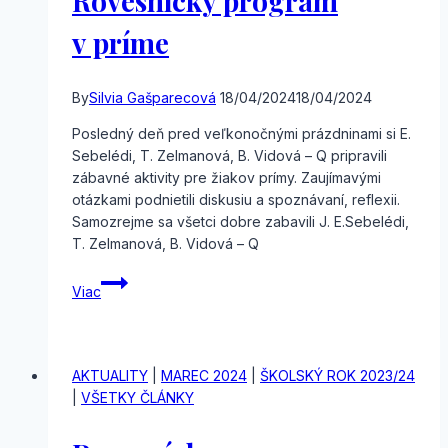
Rovesnícky program
v príme
By
Silvia Gašparecová
18/04/2024
18/04/2024
Posledný deň pred veľkonočnými prázdninami si E.
Sebelédi, T. Zelmanová, B. Vidová – Q pripravili
zábavné aktivity pre žiakov prímy. Zaujímavými
otázkami podnietili diskusiu a spoznávaní, reflexii.
Samozrejme sa všetci dobre zabavili J. E.Sebelédi,
T. Zelmanová, B. Vidová – Q
Rovesnícky
Viac
program
v príme
AKTUALITY
|
MAREC 2024
|
ŠKOLSKÝ ROK 2023/24
|
VŠETKY ČLÁNKY