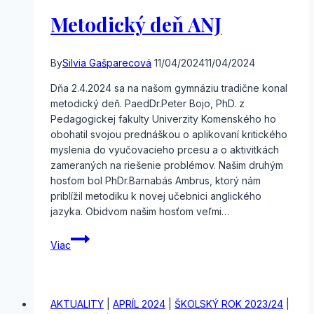
Metodický deň ANJ
By
Silvia Gašparecová
11/04/2024
11/04/2024
Dňa 2.4.2024 sa na našom gymnáziu tradične konal
metodický deň. PaedDr.Peter Bojo, PhD. z
Pedagogickej fakulty Univerzity Komenského ho
obohatil svojou prednáškou o aplikovaní kritického
myslenia do vyučovacieho prcesu a o aktivitkách
zameraných na riešenie problémov. Našim druhým
hosťom bol PhDr.Barnabás Ambrus, ktorý nám
priblížil metodiku k novej učebnici anglického
jazyka. Obidvom našim hosťom veľmi…
Metodický
Viac
deň
ANJ
AKTUALITY
|
APRÍL 2024
|
ŠKOLSKÝ ROK 2023/24
|