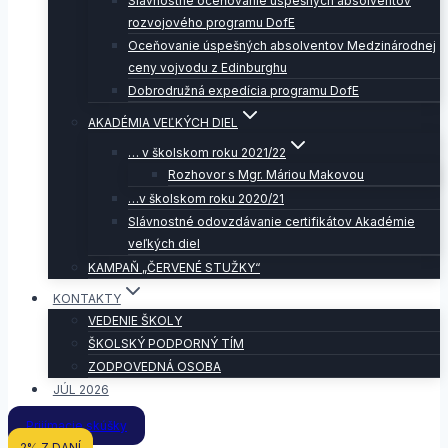
Slávnostné oceňovanie úspešných absolventov
rozvojového programu DofE
Oceňovanie úspešných absolventov Medzinárodnej
ceny vojvodu z Edinburghu
Dobrodružná expedícia programu DofE
AKADÉMIA VEĽKÝCH DIEL
… v školskom roku 2021/22
Rozhovor s Mgr. Máriou Makovou
…v školskom roku 2020/21
Slávnostné odovzdávanie certifikátov Akadémie
veľkých diel
KAMPAŇ „ČERVENÉ STUŽKY“
KONTAKTY
VEDENIE ŠKOLY
ŠKOLSKÝ PODPORNÝ TÍM
ZODPOVEDNÁ OSOBA
JÚL 2026
Prijímacie skúšky
2% Z DANÍ