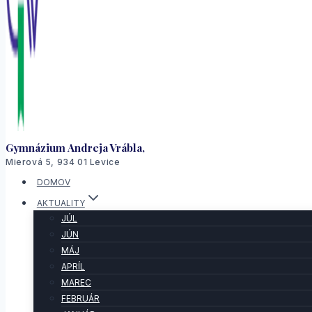
Gymnázium Andreja Vrábla,
Mierová 5, 934 01 Levice
DOMOV
AKTUALITY
JÚL
JÚN
MÁJ
APRÍL
MAREC
FEBRUÁR