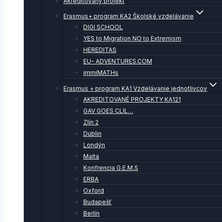
Akreditovaný projekt
Erasmus+ program KA2 Školské vzdelávanie
DIGI SCHOOL
YES to Migration NO to Extremism
HEREDITAS
EU- ADVENTURES.COM
immiMATHs
Erasmus + program KA1 Vzdelávanie jednotlivcov
AKREDITOVANÉ PROJEKTY KA121
GAV GOES CLIL…
Zlín 2
Dublin
Londýn
Malta
Konfrencia G.E.M.S
ERBA
Oxford
Budapešť
Berlín