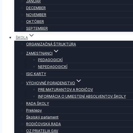
JANUÁR
DECEMBER
NOVEMBER
OKTÓBER
SEPTEMBER
ŠKOLA
ORGANIZAČNÁ ŠTRUKTÚRA
ZAMESTNANCI
PEDAGOGICKÍ
NEPEDAGOGICKÍ
ISIC KARTY
VÝCHOVNÉ PORADENSTVO
PRE MATURANTOV A RODIČOV
INFORMÁCIA O UMIESTENÍ ABSOLVENTOV ŠKOLY
RADA ŠKOLY
Preklepy
Školský parlament
RODIČOVSKÁ RADA
OZ PRIATELIA GAV