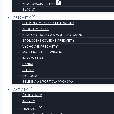
ZRIAĎOVACIA LISTINA
TLAČIVÁ
PREDMETY
SLOVENSKÝ JAZYK A LITERATÚRA
ANGLICKÝ JAZYK
NEMECKÝ, RUSKÝ A ŠPANIELSKY JAZYK
SPOLOČENSKOVEDNÉ PREDMETY
VÝCHOVNÉ PREDMETY
MATEMATIKA, GEOGRAFIA
INFORMATIKA
FYZIKA
CHÉMIA
BIOLÓGIA
TELESNÁ A ŠPORTOVÁ VÝCHOVA
AKTIVITY
ŠKOLSKÁ TV
KRÚŽKY
ERASMUS