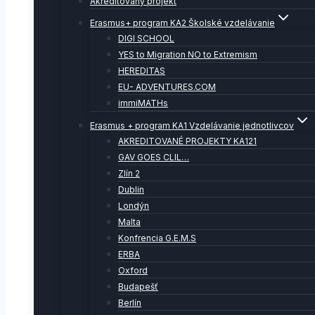
Akreditovaný projekt
Erasmus+ program KA2 Školské vzdelávanie
DIGI SCHOOL
YES to Migration NO to Extremism
HEREDITAS
EU- ADVENTURES.COM
immiMATHs
Erasmus + program KA1 Vzdelávanie jednotlivcov
AKREDITOVANÉ PROJEKTY KA121
GAV GOES CLIL…
Zlín 2
Dublin
Londýn
Malta
Konfrencia G.E.M.S
ERBA
Oxford
Budapešť
Berlín