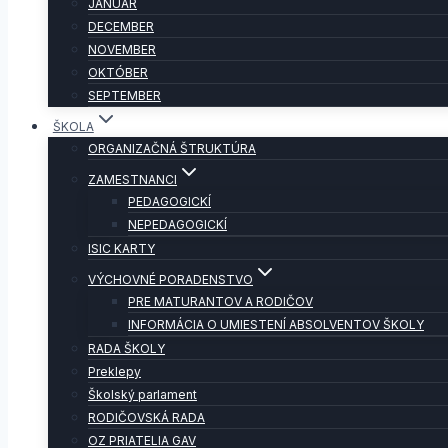
JANUÁR
DECEMBER
NOVEMBER
OKTÓBER
SEPTEMBER
ŠKOLA
ORGANIZAČNÁ ŠTRUKTÚRA
ZAMESTNANCI
PEDAGOGICKÍ
NEPEDAGOGICKÍ
ISIC KARTY
VÝCHOVNÉ PORADENSTVO
PRE MATURANTOV A RODIČOV
INFORMÁCIA O UMIESTENÍ ABSOLVENTOV ŠKOLY
RADA ŠKOLY
Preklepy
Školský parlament
RODIČOVSKÁ RADA
OZ PRIATELIA GAV