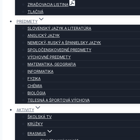
ZRIAĎOVACIA LISTINA
TLAČIVÁ
PREDMETY
SLOVENSKÝ JAZYK A LITERATÚRA
ANGLICKÝ JAZYK
NEMECKÝ, RUSKÝ A ŠPANIELSKY JAZYK
SPOLOČENSKOVEDNÉ PREDMETY
VÝCHOVNÉ PREDMETY
MATEMATIKA, GEOGRAFIA
INFORMATIKA
FYZIKA
CHÉMIA
BIOLÓGIA
TELESNÁ A ŠPORTOVÁ VÝCHOVA
AKTIVITY
ŠKOLSKÁ TV
KRÚŽKY
ERASMUS