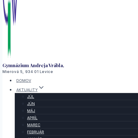
Gymnázium Andreja Vrábla,
Mierová 5, 934 01 Levice
DOMOV
AKTUALITY
JÚL
JÚN
MÁJ
APRÍL
MAREC
FEBRUÁR