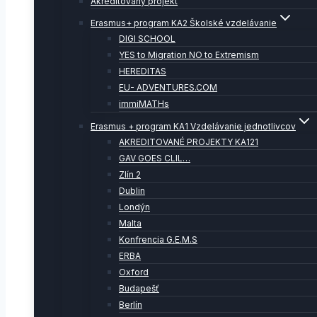
Akreditovaný projekt
Erasmus+ program KA2 Školské vzdelávanie
DIGI SCHOOL
YES to Migration NO to Extremism
HEREDITAS
EU- ADVENTURES.COM
immiMATHs
Erasmus + program KA1 Vzdelávanie jednotlivcov
AKREDITOVANÉ PROJEKTY KA121
GAV GOES CLIL…
Zlín 2
Dublin
Londýn
Malta
Konfrencia G.E.M.S
ERBA
Oxford
Budapešť
Berlín