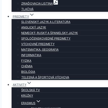
ZRIAĎOVACIA LISTINA
TLAČIVÁ
PREDMETY
SLOVENSKÝ JAZYK A LITERATÚRA
ANGLICKÝ JAZYK
NEMECKÝ, RUSKÝ A ŠPANIELSKY JAZYK
SPOLOČENSKOVEDNÉ PREDMETY
VÝCHOVNÉ PREDMETY
MATEMATIKA, GEOGRAFIA
INFORMATIKA
FYZIKA
CHÉMIA
BIOLÓGIA
TELESNÁ A ŠPORTOVÁ VÝCHOVA
AKTIVITY
ŠKOLSKÁ TV
KRÚŽKY
ERASMUS