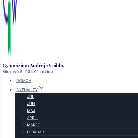
Gymnázium Andreja Vrábla,
Mierová 5, 934 01 Levice
DOMOV
AKTUALITY
JÚL
JÚN
MÁJ
APRÍL
MAREC
FEBRUÁR