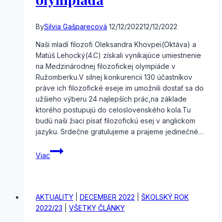
By
Silvia Gašparecová
12/12/2022
12/12/2022
Naši mladí filozofi Oleksandra Khovpei(Oktáva) a
Matúš Lehocký(4.C) získali vynikajúce umiestnenie
na Medzinárodnej filozofickej olympiáde v
Ružomberku.V silnej konkurencii 130 účastníkov
práve ich filozofické eseje im umožnili dostať sa do
užšieho výberu 24 najlepších prác,na základe
ktorého postupujú do celoslovenského kola.Tu
budú naši žiaci písať filozofickú esej v anglickom
jazyku. Srdečne gratulujeme a prajeme jedinečné…
Medzinárodná
Viac
filozofická
olympiáda
AKTUALITY
|
DECEMBER 2022
|
ŠKOLSKÝ ROK
2022/23
|
VŠETKY ČLÁNKY