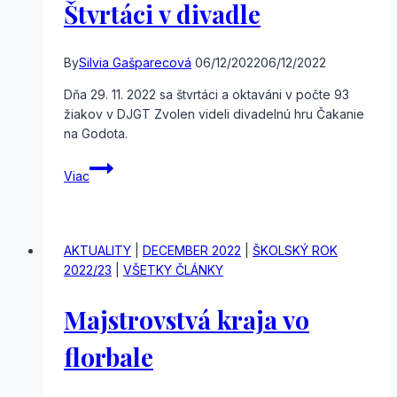
Štvrtáci v divadle
By
Silvia Gašparecová
06/12/2022
06/12/2022
Dňa 29. 11. 2022 sa štvrtáci a oktaváni v počte 93
žiakov v DJGT Zvolen videli divadelnú hru Čakanie
na Godota.
Štvrtáci
Viac
v
divadle
AKTUALITY
|
DECEMBER 2022
|
ŠKOLSKÝ ROK
2022/23
|
VŠETKY ČLÁNKY
Majstrovstvá kraja vo
florbale