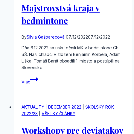
Majstrovstvá kraja v
bedmintone
By
Silvia Gašparecová
07/12/2022
07/12/2022
Dňa 6.12.2022 sa uskutočnili MK v bedmintone Ch
SŠ. Naši chlapci v zložení Benjamín Korbela, Adam
Liška, Tomáš Barát obsadili 1. miesto a postúpili na
Slovensko
Majstrovstvá
Viac
kraja
v
bedmintone
AKTUALITY
|
DECEMBER 2022
|
ŠKOLSKÝ ROK
2022/23
|
VŠETKY ČLÁNKY
Workshopy pre deviatakov