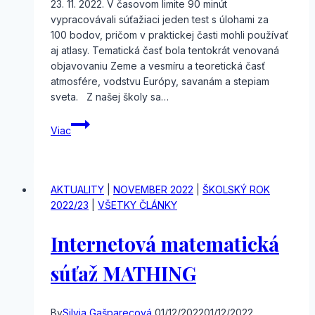
23. 11. 2022. V časovom limite 90 minút
vypracovávali súťažiaci jeden test s úlohami za
100 bodov, pričom v praktickej časti mohli používať
aj atlasy. Tematická časť bola tentokrát venovaná
objavovaniu Zeme a vesmíru a teoretická časť
atmosfére, vodstvu Európy, savanám a stepiam
sveta. Z našej školy sa…
Školské
Viac
kolo
geografickej
olympiády,
kat.
AKTUALITY
|
NOVEMBER 2022
|
ŠKOLSKÝ ROK
E,
2022/23
|
VŠETKY ČLÁNKY
F
Internetová matematická
súťaž MATHING
By
Silvia Gašparecová
01/12/2022
01/12/2022