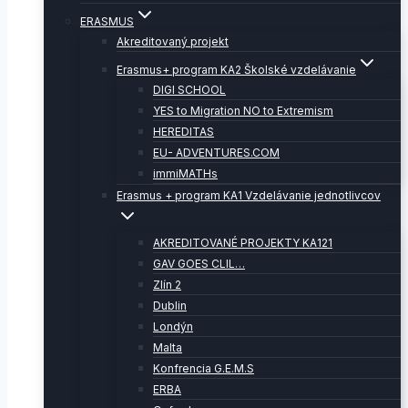
ERASMUS
Akreditovaný projekt
Erasmus+ program KA2 Školské vzdelávanie
DIGI SCHOOL
YES to Migration NO to Extremism
HEREDITAS
EU- ADVENTURES.COM
immiMATHs
Erasmus + program KA1 Vzdelávanie jednotlivcov
AKREDITOVANÉ PROJEKTY KA121
GAV GOES CLIL…
Zlín 2
Dublin
Londýn
Malta
Konfrencia G.E.M.S
ERBA