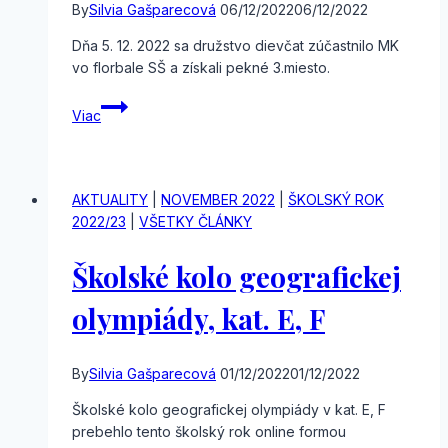
By
Silvia Gašparecová
06/12/2022
06/12/2022
Dňa 5. 12. 2022 sa družstvo dievčat zúčastnilo MK
vo florbale SŠ a získali pekné 3.miesto.
Majstrovstvá
Viac
kraja
vo
florbale
AKTUALITY
|
NOVEMBER 2022
|
ŠKOLSKÝ ROK
2022/23
|
VŠETKY ČLÁNKY
Školské kolo geografickej
olympiády, kat. E, F
By
Silvia Gašparecová
01/12/2022
01/12/2022
Školské kolo geografickej olympiády v kat. E, F
prebehlo tento školský rok online formou