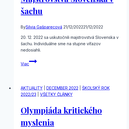
šachu
By
Silvia Gašparecová
21/12/2022
21/12/2022
20. 12. 2022 sa uskutočnili majstrovstvá Slovenska v
šachu. Individuálne sme na stupne víťazov
nedosiahli.
Majstrovstvá
Viac
Slovenska
v
šachu
AKTUALITY
|
DECEMBER 2022
|
ŠKOLSKÝ ROK
2022/23
|
VŠETKY ČLÁNKY
Olympiáda kritického
myslenia