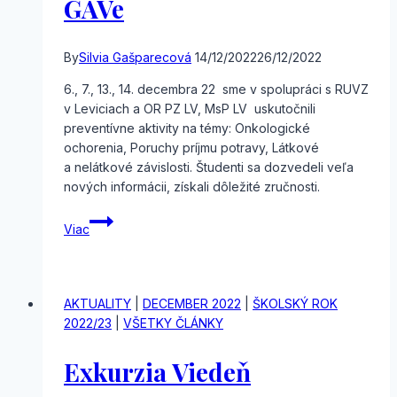
GAVe
By
Silvia Gašparecová
14/12/2022
26/12/2022
6., 7., 13., 14. decembra 22 sme v spolupráci s RUVZ
v Leviciach a OR PZ LV, MsP LV uskutočnili
preventívne aktivity na témy: Onkologické
ochorenia, Poruchy príjmu potravy, Látkové
a nelátkové závislosti. Študenti sa dozvedeli veľa
nových informácii, získali dôležité zručnosti.
Preventívne
Viac
aktivity
na
GAVe
AKTUALITY
|
DECEMBER 2022
|
ŠKOLSKÝ ROK
2022/23
|
VŠETKY ČLÁNKY
Exkurzia Viedeň