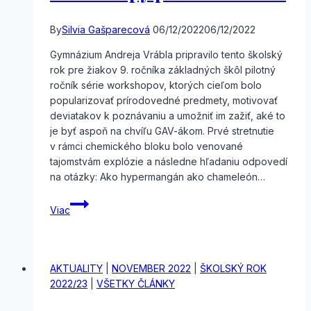
By
Silvia Gašparecová
06/12/2022
06/12/2022
Gymnázium Andreja Vrábla pripravilo tento školský
rok pre žiakov 9. ročníka základných škôl pilotný
ročník série workshopov, ktorých cieľom bolo
popularizovať prírodovedné predmety, motivovať
deviatakov k poznávaniu a umožniť im zažiť, aké to
je byť aspoň na chvíľu GAV-ákom. Prvé stretnutie
v rámci chemického bloku bolo venované
tajomstvám explózie a následne hľadaniu odpovedí
na otázky: Ako hypermangán ako chameleón…
Workshopy
Viac
pre
deviatakov
AKTUALITY
|
NOVEMBER 2022
|
ŠKOLSKÝ ROK
2022/23
|
VŠETKY ČLÁNKY