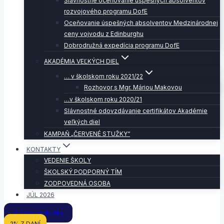
Slávnostné oceňovanie úspešných absolventov
rozvojového programu DofE
Oceňovanie úspešných absolventov Medzinárodnej
ceny vojvodu z Edinburghu
Dobrodružná expedícia programu DofE
AKADÉMIA VEĽKÝCH DIEL
… v školskom roku 2021/22
Rozhovor s Mgr. Máriou Makovou
…v školskom roku 2020/21
Slávnostné odovzdávanie certifikátov Akadémie
veľkých diel
KAMPAŇ „ČERVENÉ STUŽKY“
KONTAKTY
VEDENIE ŠKOLY
ŠKOLSKÝ PODPORNÝ TÍM
ZODPOVEDNÁ OSOBA
JÚL 2026
Prijímacie skúšky
2% Z DANÍ