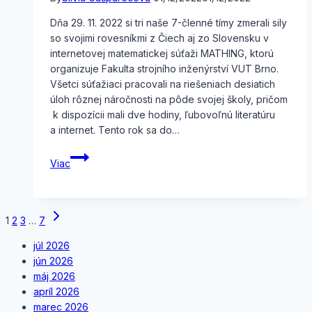
Dňa 29. 11. 2022 si tri naše 7-členné tímy zmerali sily
so svojimi rovesníkmi z Čiech aj zo Slovensku v
internetovej matematickej súťaži MATHING, ktorú
organizuje Fakulta strojního inženýrství VUT Brno.
Všetci súťažiaci pracovali na riešeniach desiatich
úloh rôznej náročnosti na pôde svojej školy, pričom
k dispozícii mali dve hodiny, ľubovoľnú literatúru
a internet. Tento rok sa do…
Internetová
Viac
matematická
súťaž
MATHING
Page
Next
1
2
3
…
7
Page
navigation
júl 2026
jún 2026
máj 2026
apríl 2026
marec 2026