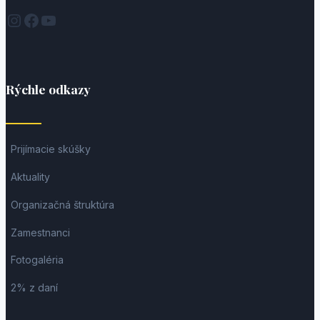
Instagram
Facebook
YouTube
Rýchle odkazy
Prijímacie skúšky
Aktuality
Organizačná štruktúra
Zamestnanci
Fotogaléria
2% z daní