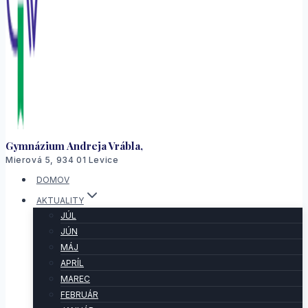
Gymnázium Andreja Vrábla,
Mierová 5, 934 01 Levice
DOMOV
AKTUALITY
JÚL
JÚN
MÁJ
APRÍL
MAREC
FEBRUÁR