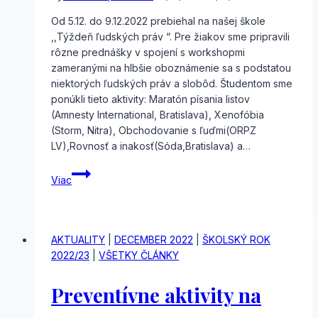
Od 5.12. do 9.12.2022 prebiehal na našej škole
,,Týždeň ľudských práv “. Pre žiakov sme pripravili
rôzne prednášky v spojení s workshopmi
zameranými na hlbšie oboznámenie sa s podstatou
niektorých ľudských práv a slobôd. Študentom sme
ponúkli tieto aktivity: Maratón písania listov
(Amnesty International, Bratislava), Xenofóbia
(Storm, Nitra), Obchodovanie s ľuďmi(ORPZ
LV),Rovnosť a inakosť(Sóda,Bratislava) a…
Týždeň
Viac
ľudských
práv
AKTUALITY
|
DECEMBER 2022
|
ŠKOLSKÝ ROK
2022/23
|
VŠETKY ČLÁNKY
Preventívne aktivity na