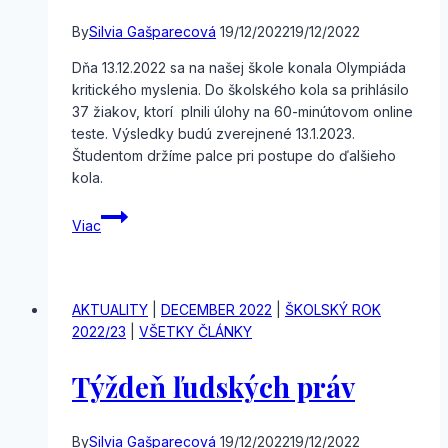
By
Silvia Gašparecová
19/12/2022
19/12/2022
Dňa 13.12.2022 sa na našej škole konala Olympiáda
kritického myslenia. Do školského kola sa prihlásilo
37 žiakov, ktorí plnili úlohy na 60-minútovom online
teste. Výsledky budú zverejnené 13.1.2023.
Študentom držíme palce pri postupe do ďalšieho
kola.
Olympiáda
Viac
kritického
myslenia
AKTUALITY
|
DECEMBER 2022
|
ŠKOLSKÝ ROK
2022/23
|
VŠETKY ČLÁNKY
Týždeň ľudských práv
By
Silvia Gašparecová
19/12/2022
19/12/2022