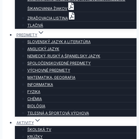
ŠIKANOVANIA ŽIAKOV
ZRIAĎOVACIA LISTINA
TLAČIVÁ
PREDMETY
SLOVENSKÝ JAZYK A LITERATÚRA
ANGLICKÝ JAZYK
NEMECKÝ, RUSKÝ A ŠPANIELSKY JAZYK
SPOLOČENSKOVEDNÉ PREDMETY
VÝCHOVNÉ PREDMETY
MATEMATIKA, GEOGRAFIA
INFORMATIKA
FYZIKA
CHÉMIA
BIOLÓGIA
TELESNÁ A ŠPORTOVÁ VÝCHOVA
AKTIVITY
ŠKOLSKÁ TV
KRÚŽKY