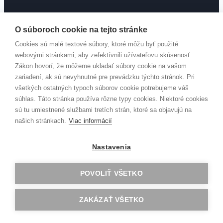
Kontakt
O súboroch cookie na tejto stránke
Cookies sú malé textové súbory, ktoré môžu byť použité
webovými stránkami, aby zefektívnili užívateľovu skúsenosť.
Zákon hovorí, že môžeme ukladať súbory cookie na vašom
Mierová 5
zariadení, ak sú nevyhnutné pre prevádzku týchto stránok. Pri
934 01 Levice
všetkých ostatných typoch súborov cookie potrebujeme váš
Slovensko
súhlas. Táto stránka používa rôzne typy cookies. Niektoré cookies
sú tu umiestnené službami tretích strán, ktoré sa objavujú na
našich stránkach.
Viac informácií
+421 36 631 2631
Nastavenia
sekretariat@gav.sk
POVOLIŤ VŠETKO
ZAKÁZAŤ VŠETKO