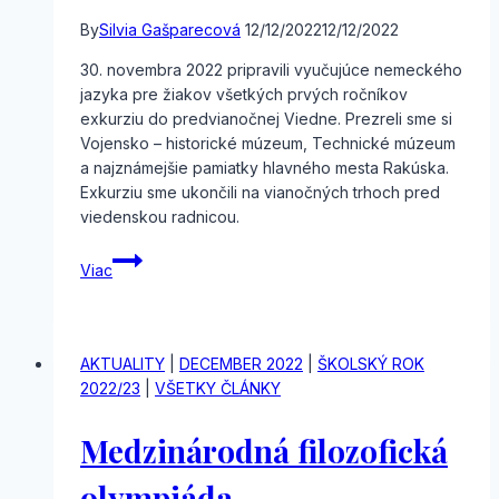
By
Silvia Gašparecová
12/12/2022
12/12/2022
30. novembra 2022 pripravili vyučujúce nemeckého
jazyka pre žiakov všetkých prvých ročníkov
exkurziu do predvianočnej Viedne. Prezreli sme si
Vojensko – historické múzeum, Technické múzeum
a najznámejšie pamiatky hlavného mesta Rakúska.
Exkurziu sme ukončili na vianočných trhoch pred
viedenskou radnicou.
Exkurzia
Viac
Viedeň
AKTUALITY
|
DECEMBER 2022
|
ŠKOLSKÝ ROK
2022/23
|
VŠETKY ČLÁNKY
Medzinárodná filozofická
olympiáda