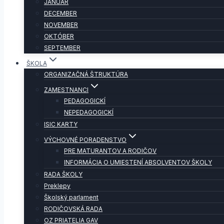
JANUÁR
DECEMBER
NOVEMBER
OKTÓBER
SEPTEMBER
ŠKOLA
ORGANIZAČNÁ ŠTRUKTÚRA
ZAMESTNANCI
PEDAGOGICKÍ
NEPEDAGOGICKÍ
ISIC KARTY
VÝCHOVNÉ PORADENSTVO
PRE MATURANTOV A RODIČOV
INFORMÁCIA O UMIESTENÍ ABSOLVENTOV ŠKOLY
RADA ŠKOLY
Preklepy
Školský parlament
RODIČOVSKÁ RADA
OZ PRIATELIA GAV