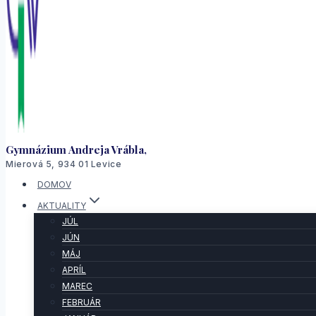
Gymnázium Andreja Vrábla,
Mierová 5, 934 01 Levice
DOMOV
AKTUALITY
JÚL
JÚN
MÁJ
APRÍL
MAREC
FEBRUÁR