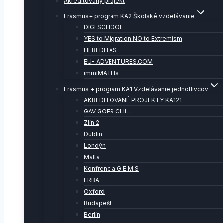
Akreditovaný projekt
Erasmus+ program KA2 Školské vzdelávanie
DIGI SCHOOL
YES to Migration NO to Extremism
HEREDITAS
EU- ADVENTURES.COM
immiMATHs
Erasmus + program KA1 Vzdelávanie jednotlivcov
AKREDITOVANÉ PROJEKTY KA121
GAV GOES CLIL…
Zlín 2
Dublin
Londýn
Malta
Konfrencia G.E.M.S
ERBA
Oxford
Budapešť
Berlín