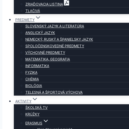
ZRIAĎOVACIA LISTINA
TLAČIVÁ
PREDMETY
SLOVENSKÝ JAZYK A LITERATÚRA
ANGLICKÝ JAZYK
NEMECKÝ, RUSKÝ A ŠPANIELSKY JAZYK
SPOLOČENSKOVEDNÉ PREDMETY
VÝCHOVNÉ PREDMETY
MATEMATIKA, GEOGRAFIA
INFORMATIKA
FYZIKA
CHÉMIA
BIOLÓGIA
TELESNÁ A ŠPORTOVÁ VÝCHOVA
AKTIVITY
ŠKOLSKÁ TV
KRÚŽKY
ERASMUS