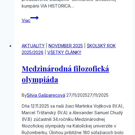
kumpánii VIA HISTORICA…
Divadelné
Viac
predstavenie
AKTUALITY
|
NOVEMBER 2025
|
ŠKOLSKÝ ROK
2025/2026
|
VŠETKY ČLÁNKY
Medzinárodná filozofická
olympiáda
By
Silvia Gašparecová
27/11/2025
27/11/2025
Dňa 12.11.2025 sa naši žiaci Martinka Vojtková (IV.A),
Marcel Tršťanský (IV.A) a Alexander Samuel Chudý
(IV.B) zúčastnili 34.ročníku Medzinárodnej
filozofickej olympiády na Katolíckej univerzite v
Ružomberku. Úlohou približne 180 súťažiacich bolo