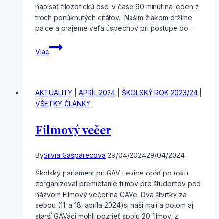
napísať filozofickú esej v čase 90 minút na jeden z
troch ponúknutých citátov. Našim žiakom držíme
palce a prajeme veľa úspechov pri postupe do…
Medzinárodná
Viac
filozofická
olympiáda
AKTUALITY
|
APRÍL 2024
|
ŠKOLSKÝ ROK 2023/24
|
VŠETKY ČLÁNKY
Filmový večer
By
Silvia Gašparecová
29/04/2024
29/04/2024
Školský parlament pri GAV Levice opäť po roku
zorganizoval premietanie filmov pre študentov pod
názvom Filmový večer na GAVe. Dva štvrtky za
sebou (11. a 18. apríla 2024)si naši malí a potom aj
starší GAVáci mohli pozrieť spolu 20 filmov, z