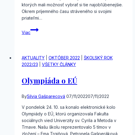
ktorých mali možnosť vybrať si tie najobľúbenejšie.
Okrem príjemného času stráveného si svojimi
priateľmi…
Filmový
Viac
večer
AKTUALITY
|
OKTÓBER 2022
|
ŠKOLSKÝ ROK
2022/23
|
VŠETKY ČLÁNKY
Olympiáda o EÚ
By
Silvia Gašparecová
07/11/2022
07/11/2022
V pondelok 24. 10. sa konalo elektronické kolo
Olympiády o EÚ, ktorú organizovala Fakulta
sociálnych vied Univerzity sv. Cyrila a Metoda v
Trnave. Našu školu reprezentovalo 5 tímov v
zložení – Ema Trgiňová, Petronela Gašperáková,