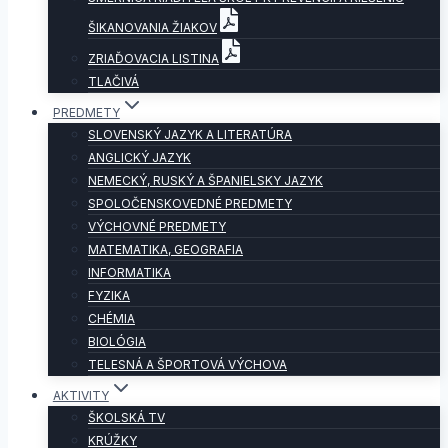
ŠIKANOVANIA ŽIAKOV
ZRIAĎOVACIA LISTINA
TLAČIVÁ
PREDMETY
SLOVENSKÝ JAZYK A LITERATÚRA
ANGLICKÝ JAZYK
NEMECKÝ, RUSKÝ A ŠPANIELSKY JAZYK
SPOLOČENSKOVEDNÉ PREDMETY
VÝCHOVNÉ PREDMETY
MATEMATIKA, GEOGRAFIA
INFORMATIKA
FYZIKA
CHÉMIA
BIOLÓGIA
TELESNÁ A ŠPORTOVÁ VÝCHOVA
AKTIVITY
ŠKOLSKÁ TV
KRÚŽKY