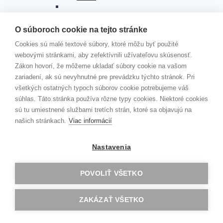
menu
Akreditovaný projekt
Erasmus+ program KA2 Školské vzdelávanie
Toggle
O súboroch cookie na tejto stránke
child
menu
Cookies sú malé textové súbory, ktoré môžu byť použité
DIGI SCHOOL
webovými stránkami, aby zefektívnili užívateľovu skúsenosť.
YES to Migration NO to Extremism
Zákon hovorí, že môžeme ukladať súbory cookie na vašom
HEREDITAS
zariadení, ak sú nevyhnutné pre prevádzku týchto stránok. Pri
EU- ADVENTURES.COM
všetkých ostatných typoch súborov cookie potrebujeme váš
immiMATHs
súhlas. Táto stránka používa rôzne typy cookies. Niektoré cookies
Erasmus + program KA1 Vzdelávanie
sú tu umiestnené službami tretích strán, ktoré sa objavujú na
Toggle
jednotlivcov
child
našich stránkach.
Viac informácií
menu
AKREDITOVANÉ PROJEKTY KA121
GAV GOES CLIL…
Nastavenia
Zlín 2
Dublin
Londýn
POVOLIŤ VŠETKO
Malta
Konfrencia G.E.M.S
ZAKÁZAŤ VŠETKO
ERBA
Oxford