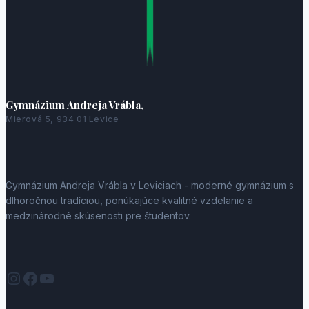
Gymnázium Andreja Vrábla,
Mierová 5, 934 01 Levice
Gymnázium Andreja Vrábla v Leviciach - moderné gymnázium s
dlhoročnou tradíciou, ponúkajúce kvalitné vzdelanie a
medzinárodné skúsenosti pre študentov.
Instagram
Facebook
YouTube