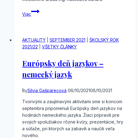
Prednáška
Viac
AKTUALITY
|
SEPTEMBER 2021
|
ŠKOLSKÝ ROK
2021/22
|
VŠETKY ČLÁNKY
Európsky deň jazykov –
nemecký jazyk
By
Silvia Gašparecová
06/10/2021
06/10/2021
Tvorivými a zaujímavými aktivitami sme si koncom
septembra pripomenuli Európsky deň jazykov na
hodinách nemeckého jazyka. Žiaci pripravili pre
svojich spolužiakov rôzne kvízy, prezentácie, hry
a súťaže, pri ktorých sa zabavili a naučili veľa
nového.