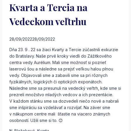
Kvarta a Tercia na
Vedeckom veľtrhu
28/09/2022
28/09/2022
Dňa 23. 9 . 22 sa žiaci Kvarty a Tercie zúčastnili exkurzie
do Bratislavy. Naše prvé kroky viedli do Zážitkového
centra vedy Aurélium. Mali sme možnosť si pozrieť
laserovú šou a následne sa prejsť veľkou halou plnou
vedy. Objavovali sme a zabavili sme sa pri rôznych
fyzikálnych, logických či optických exponátoch.
Následne sme sa presunuli na vedecký veľtrh, kde sme si
prezreli množstvo mladých vedcov a ich prezentácie.
V každom stánku sme sa dozvedeli niečo nové a nabrali
sme inšpiráciu sa vzdelávať a rozvíjať. Na záver sme
v nákupnom centre mali šťastie na viacero známych
osobností. Užili sme si to. 😊
N. Blažeková, Kvarta