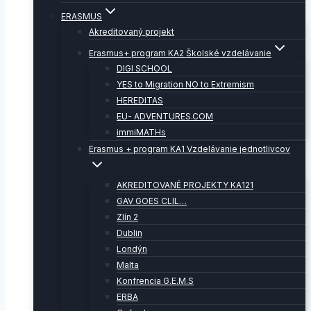
ERASMUS
Akreditovaný projekt
Erasmus+ program KA2 Školské vzdelávanie
DIGI SCHOOL
YES to Migration NO to Extremism
HEREDITAS
EU- ADVENTURES.COM
immiMATHs
Erasmus + program KA1 Vzdelávanie jednotlivcov
AKREDITOVANÉ PROJEKTY KA121
GAV GOES CLIL…
Zlín 2
Dublin
Londýn
Malta
Konfrencia G.E.M.S
ERBA