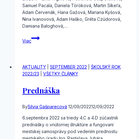
Samuel Pacala, Daniela Töröková, Martin Síkeľa,
Adam Červenák, Hana Gažová, Mariana Kyšová,
Nina Ivanovová, Adam Haško, Gréta Czúdorová,
Damiana Baloghová,…
Olympiáda
Viac
o
EÚ
AKTUALITY
|
SEPTEMBER 2022
|
ŠKOLSKÝ ROK
2022/23
|
VŠETKY ČLÁNKY
Prednáška
By
Silvia Gašparecová
12/09/2022
12/09/2022
6.septembra 2022 sa triedy 4.C a 4.D zúčastnili
prednášky o vnútornej štruktúre a fungovaní
mestskej samosprávy pod vedením prednostu
mestského úradu Ing. Rastislava Juhára.