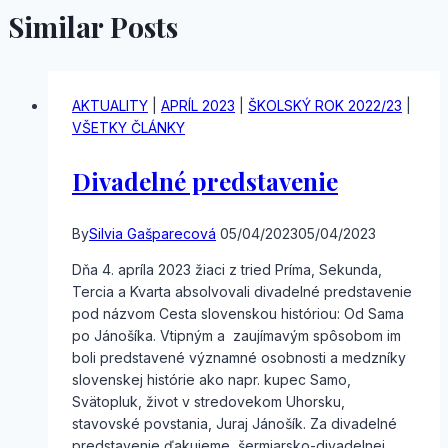
Similar Posts
AKTUALITY
|
APRÍL 2023
|
ŠKOLSKÝ ROK 2022/23
|
VŠETKY ČLÁNKY
Divadelné predstavenie
By
Silvia Gašparecová
05/04/2023
05/04/2023
Dňa 4. apríla 2023 žiaci z tried Príma, Sekunda,
Tercia a Kvarta absolvovali divadelné predstavenie
pod názvom Cesta slovenskou históriou: Od Sama
po Jánošíka. Vtipným a zaujímavým spôsobom im
boli predstavené významné osobnosti a medzníky
slovenskej histórie ako napr. kupec Samo,
Svätopluk, život v stredovekom Uhorsku,
stavovské povstania, Juraj Jánošík. Za divadelné
predstavenie ďakujeme šermiarsko-divadelnej