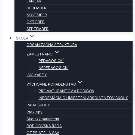
JANUÁR
DECEMBER
NOVEMBER
OKTÓBER
SEPTEMBER
ŠKOLA
ORGANIZAČNÁ ŠTRUKTÚRA
ZAMESTNANCI
PEDAGOGICKÍ
NEPEDAGOGICKÍ
ISIC KARTY
VÝCHOVNÉ PORADENSTVO
PRE MATURANTOV A RODIČOV
INFORMÁCIA O UMIESTENÍ ABSOLVENTOV ŠKOLY
RADA ŠKOLY
Preklepy
Školský parlament
RODIČOVSKÁ RADA
OZ PRIATELIA GAV