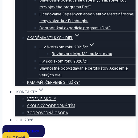
Slávnostné oceňovanie úspešných absolventov
rozvojového programu DofE
Oceňovanie úspešných absolventov Medzinárodnej
ceny vojvodu z Edinburghu
Dobrodružná expedícia programu DofE
AKADÉMIA VEĽKÝCH DIEL
… v školskom roku 2021/22
Rozhovor s Mgr. Máriou Makovou
…v školskom roku 2020/21
Slávnostné odovzdávanie certifikátov Akadémie
veľkých diel
KAMPAŇ „ČERVENÉ STUŽKY“
KONTAKTY
VEDENIE ŠKOLY
ŠKOLSKÝ PODPORNÝ TÍM
ZODPOVEDNÁ OSOBA
JÚL 2026
Prijímacie skúšky
2% Z DANÍ