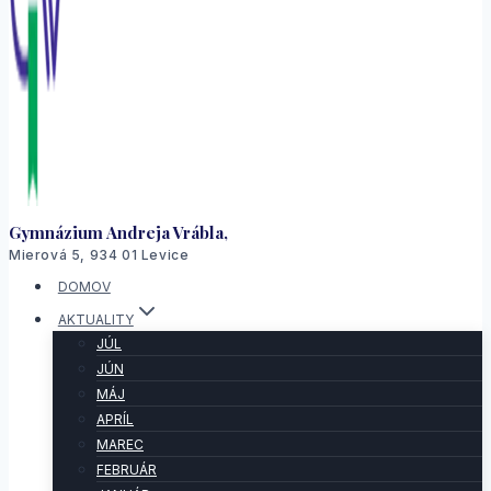
Gymnázium Andreja Vrábla,
Mierová 5, 934 01 Levice
DOMOV
AKTUALITY
JÚL
JÚN
MÁJ
APRÍL
MAREC
FEBRUÁR