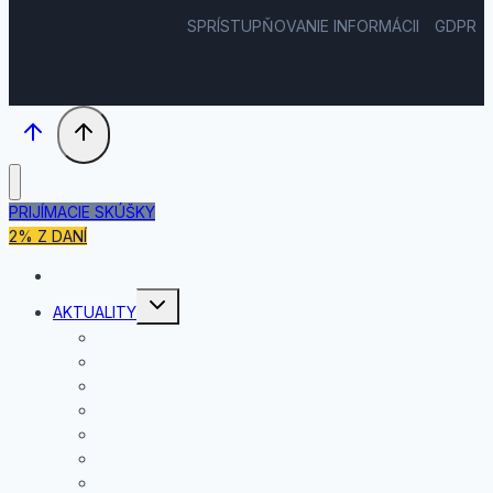
SPRÍSTUPŇOVANIE INFORMÁCII
GDPR
PRIJÍMACIE SKÚŠKY
2% Z DANÍ
DOMOV
Toggle
AKTUALITY
child
menu
JÚL
JÚN
MÁJ
APRÍL
MAREC
FEBRUÁR
JANUÁR