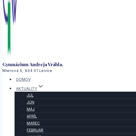
Gymnázium Andreja Vrábla,
Mierová 5, 934 01 Levice
DOMOV
AKTUALITY
JÚL
JÚN
MÁJ
APRÍL
MAREC
FEBRUÁR