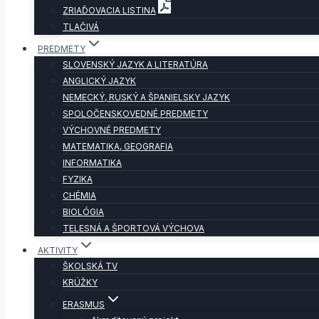
ZRIAĎOVACIA LISTINA
TLAČIVÁ
PREDMETY
SLOVENSKÝ JAZYK A LITERATÚRA
ANGLICKÝ JAZYK
NEMECKÝ, RUSKÝ A ŠPANIELSKY JAZYK
SPOLOČENSKOVEDNÉ PREDMETY
VÝCHOVNÉ PREDMETY
MATEMATIKA, GEOGRAFIA
INFORMATIKA
FYZIKA
CHÉMIA
BIOLÓGIA
TELESNÁ A ŠPORTOVÁ VÝCHOVA
AKTIVITY
ŠKOLSKÁ TV
KRÚŽKY
ERASMUS