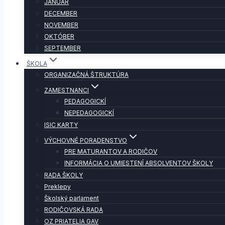
JANUÁR
DECEMBER
NOVEMBER
OKTÓBER
SEPTEMBER
ŠKOLA
ORGANIZAČNÁ ŠTRUKTÚRA
ZAMESTNANCI
PEDAGOGICKÍ
NEPEDAGOGICKÍ
ISIC KARTY
VÝCHOVNÉ PORADENSTVO
PRE MATURANTOV A RODIČOV
INFORMÁCIA O UMIESTENÍ ABSOLVENTOV ŠKOLY
RADA ŠKOLY
Preklepy
Školský parlament
RODIČOVSKÁ RADA
OZ PRIATELIA GAV