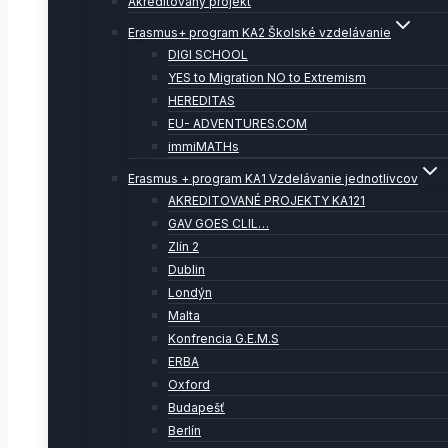
Akreditovaný projekt
Erasmus+ program KA2 Školské vzdelávanie
DIGI SCHOOL
YES to Migration NO to Extremism
HEREDITAS
EU- ADVENTURES.COM
immiMATHs
Erasmus + program KA1 Vzdelávanie jednotlivcov
AKREDITOVANÉ PROJEKTY KA121
GAV GOES CLIL…
Zlín 2
Dublin
Londýn
Malta
Konfrencia G.E.M.S
ERBA
Oxford
Budapešť
Berlín