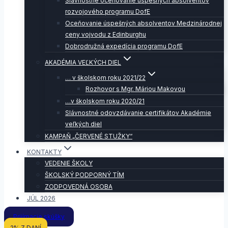
Slávnostné oceňovanie úspešných absolventov
rozvojového programu DofE
Oceňovanie úspešných absolventov Medzinárodnej
ceny vojvodu z Edinburghu
Dobrodružná expedícia programu DofE
AKADÉMIA VEĽKÝCH DIEL
… v školskom roku 2021/22
Rozhovor s Mgr. Máriou Makovou
…v školskom roku 2020/21
Slávnostné odovzdávanie certifikátov Akadémie
veľkých diel
KAMPAŇ „ČERVENÉ STUŽKY“
KONTAKTY
VEDENIE ŠKOLY
ŠKOLSKÝ PODPORNÝ TÍM
ZODPOVEDNÁ OSOBA
JÚL 2026
Prijímacie skúšky
2% Z DANÍ