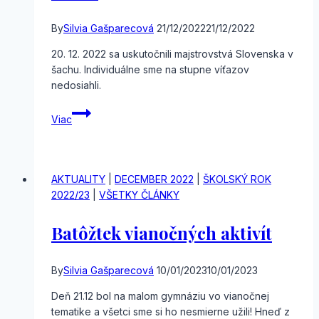
By
Silvia Gašparecová
21/12/2022
21/12/2022
20. 12. 2022 sa uskutočnili majstrovstvá Slovenska v
šachu. Individuálne sme na stupne víťazov
nedosiahli.
Majstrovstvá
Viac
Slovenska
v
šachu
AKTUALITY
|
DECEMBER 2022
|
ŠKOLSKÝ ROK
2022/23
|
VŠETKY ČLÁNKY
Batôžtek vianočných aktivít
By
Silvia Gašparecová
10/01/2023
10/01/2023
Deň 21.12 bol na malom gymnáziu vo vianočnej
tematike a všetci sme si ho nesmierne užili! Hneď z