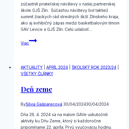
zúčastnili priateľskej návštevy v našej partnerskej
škole GJŠ Zlín. Súčasťou návštevy bol taktiež
summit žiackych rád stredných škôl Zlínskeho kraja,
ako aj exhibičný zápas medzi basketbalovým tímom
GAV Levice a GJŠ Zlín. Celú udalosť…
Návšteva
Viac
partnerskej
školy
AKTUALITY
|
APRÍL 2024
|
ŠKOLSKÝ ROK 2023/24
|
VŠETKY ČLÁNKY
Deň zeme
By
Silvia Gašparecová
30/04/2024
30/04/2024
Dňa 26. 4. 2024 sa na malom GAVe uskutočnili
aktivity ku Dňu Zeme, ktorý si každoročne
pripomíname 22. apríla. Prvú vyučovaciu hodinu