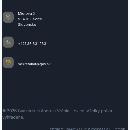
Mierová 5
934 01 Levice
Slovensko
+421 36 631 2631
sekretariat@gav.sk
© 2026 Gymnázium Andreja Vrábla, Levice. Všetky práva
vyhradené.
SPRÍSTUPŇOVANIE INFORMÁCII
GDPR