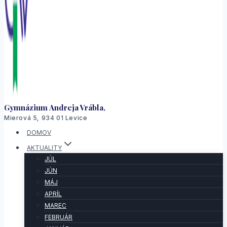
Gymnázium Andreja Vrábla,
Mierová 5, 934 01 Levice
DOMOV
AKTUALITY
JÚL
JÚN
MÁJ
APRÍL
MAREC
FEBRUÁR