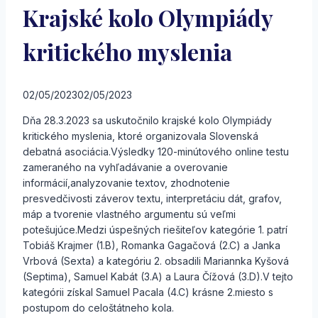
Krajské kolo Olympiády
kritického myslenia
02/05/2023
02/05/2023
Dňa 28.3.2023 sa uskutočnilo krajské kolo Olympiády
kritického myslenia, ktoré organizovala Slovenská
debatná asociácia.Výsledky 120-minútového online testu
zameraného na vyhľadávanie a overovanie
informácií,analyzovanie textov, zhodnotenie
presvedčivosti záverov textu, interpretáciu dát, grafov,
máp a tvorenie vlastného argumentu sú veľmi
potešujúce.Medzi úspešných riešiteľov kategórie 1. patrí
Tobiáš Krajmer (1.B), Romanka Gagačová (2.C) a Janka
Vrbová (Sexta) a kategóriu 2. obsadili Mariannka Kyšová
(Septima), Samuel Kabát (3.A) a Laura Čížová (3.D).V tejto
kategórii získal Samuel Pacala (4.C) krásne 2.miesto s
postupom do celoštátneho kola.