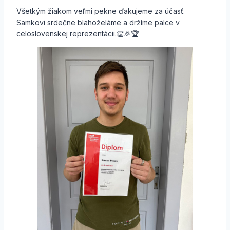
Všetkým žiakom veľmi pekne ďakujeme za účasť.
Samkovi srdečne blahoželáme a držíme palce v
celoslovenskej reprezentácii.👏🎉🏆