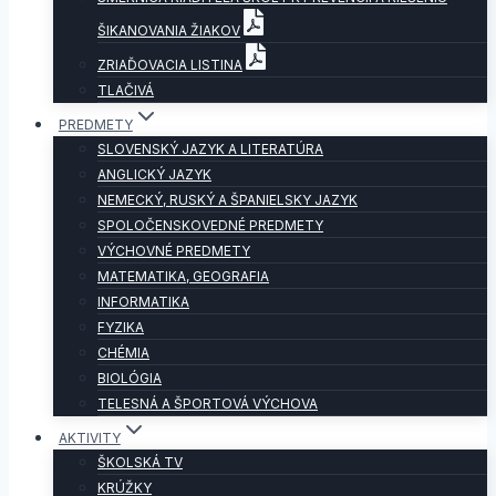
ŠIKANOVANIA ŽIAKOV
ZRIAĎOVACIA LISTINA
TLAČIVÁ
PREDMETY
SLOVENSKÝ JAZYK A LITERATÚRA
ANGLICKÝ JAZYK
NEMECKÝ, RUSKÝ A ŠPANIELSKY JAZYK
SPOLOČENSKOVEDNÉ PREDMETY
VÝCHOVNÉ PREDMETY
MATEMATIKA, GEOGRAFIA
INFORMATIKA
FYZIKA
CHÉMIA
BIOLÓGIA
TELESNÁ A ŠPORTOVÁ VÝCHOVA
AKTIVITY
ŠKOLSKÁ TV
KRÚŽKY