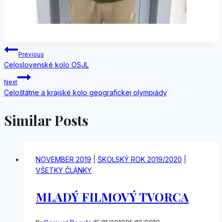
Navigácia
Previous
Celoslovenské kolo OSJL
v
Next
článku
Celoštátne a krajské kolo geografickej olympiády
Similar Posts
NOVEMBER 2019
|
ŠKOLSKÝ ROK 2019/2020
|
VŠETKY ČLÁNKY
MLADÝ FILMOVÝ TVORCA