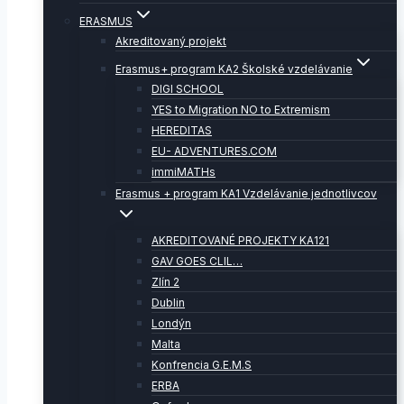
ERASMUS
Akreditovaný projekt
Erasmus+ program KA2 Školské vzdelávanie
DIGI SCHOOL
YES to Migration NO to Extremism
HEREDITAS
EU- ADVENTURES.COM
immiMATHs
Erasmus + program KA1 Vzdelávanie jednotlivcov
AKREDITOVANÉ PROJEKTY KA121
GAV GOES CLIL…
Zlín 2
Dublin
Londýn
Malta
Konfrencia G.E.M.S
ERBA