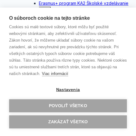
Erasmus+ program KA2 Školské vzdelávanie
Toggle
child
O súboroch cookie na tejto stránke
menu
DIGI SCHOOL
YES to Migration NO to Extremism
Cookies sú malé textové súbory, ktoré môžu byť použité
HEREDITAS
webovými stránkami, aby zefektívnili užívateľovu skúsenosť.
EU- ADVENTURES.COM
Zákon hovorí, že môžeme ukladať súbory cookie na vašom
immiMATHs
zariadení, ak sú nevyhnutné pre prevádzku týchto stránok. Pri
Erasmus + program KA1 Vzdelávanie
všetkých ostatných typoch súborov cookie potrebujeme váš
Toggle
súhlas. Táto stránka používa rôzne typy cookies. Niektoré cookies
jednotlivcov
child
sú tu umiestnené službami tretích strán, ktoré sa objavujú na
menu
AKREDITOVANÉ PROJEKTY KA121
našich stránkach.
Viac informácií
GAV GOES CLIL…
Zlín 2
Nastavenia
Dublin
Londýn
Malta
POVOLIŤ VŠETKO
Konfrencia G.E.M.S
ERBA
ZAKÁZAŤ VŠETKO
Oxford
Budapešť