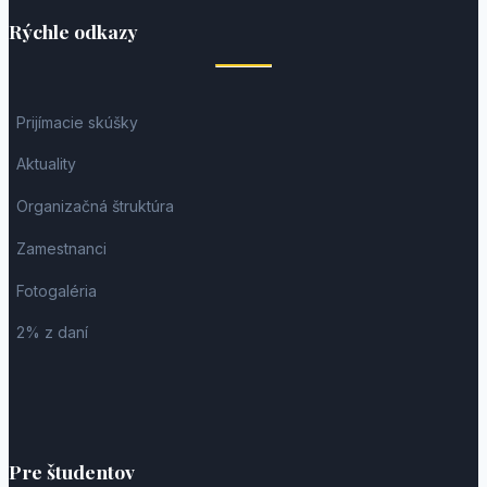
Rýchle odkazy
Prijímacie skúšky
Aktuality
Organizačná štruktúra
Zamestnanci
Fotogaléria
2% z daní
Pre študentov