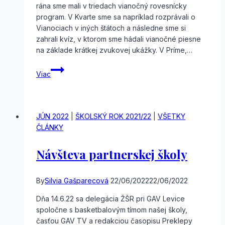
rána sme mali v triedach vianočný rovesnícky
program. V Kvarte sme sa napríklad rozprávali o
Vianociach v iných štátoch a následne sme si
zahrali kvíz, v ktorom sme hádali vianočné piesne
na základe krátkej zvukovej ukážky. V Príme,…
Batôžtek
Viac
vianočných
aktivít
JÚN 2022
|
ŠKOLSKÝ ROK 2021/22
|
VŠETKY
ČLÁNKY
Návšteva partnerskej školy
By
Silvia Gašparecová
22/06/2022
22/06/2022
Dňa 14.6.22 sa delegácia ŽŠR pri GAV Levice
spoločne s basketbalovým tímom našej školy,
časťou GAV TV a redakciou časopisu Preklepy