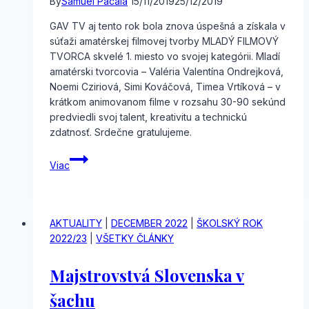
By
Samuel Pacala
15/11/2019
25/12/2019
GAV TV aj tento rok bola znova úspešná a získala v
súťaži amatérskej filmovej tvorby MLADÝ FILMOVÝ
TVORCA skvelé 1. miesto vo svojej kategórii. Mladí
amatérski tvorcovia – Valéria Valentína Ondrejková,
Noemi Cziriová, Simi Kováčová, Timea Vrtíková – v
krátkom animovanom filme v rozsahu 30-90 sekúnd
predviedli svoj talent, kreativitu a technickú
zdatnosť. Srdečne gratulujeme.
MLADÝ
Viac
FILMOVÝ
TVORCA
AKTUALITY
|
DECEMBER 2022
|
ŠKOLSKÝ ROK
2022/23
|
VŠETKY ČLÁNKY
Majstrovstvá Slovenska v
šachu