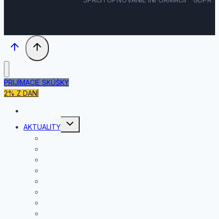
PRIJÍMACIE SKÚŠKY
2% Z DANÍ
DOMOV
Toggle
AKTUALITY
child
menu
JÚL
JÚN
MÁJ
APRÍL
MAREC
FEBRUÁR
JANUÁR
DECEMBER