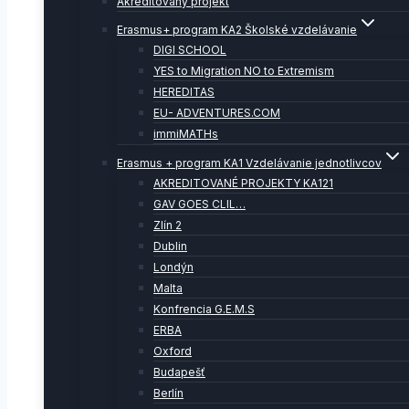
Akreditovaný projekt
Erasmus+ program KA2 Školské vzdelávanie
DIGI SCHOOL
YES to Migration NO to Extremism
HEREDITAS
EU- ADVENTURES.COM
immiMATHs
Erasmus + program KA1 Vzdelávanie jednotlivcov
AKREDITOVANÉ PROJEKTY KA121
GAV GOES CLIL…
Zlín 2
Dublin
Londýn
Malta
Konfrencia G.E.M.S
ERBA
Oxford
Budapešť
Berlín