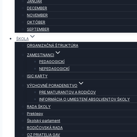
JANUÁR
DECEMBER
NOVEMBER
OKTÓBER
SEPTEMBER
ŠKOLA
ORGANIZAČNÁ ŠTRUKTÚRA
ZAMESTNANCI
PEDAGOGICKÍ
NEPEDAGOGICKÍ
ISIC KARTY
VÝCHOVNÉ PORADENSTVO
PRE MATURANTOV A RODIČOV
INFORMÁCIA O UMIESTENÍ ABSOLVENTOV ŠKOLY
RADA ŠKOLY
Preklepy
Školský parlament
RODIČOVSKÁ RADA
OZ PRIATELIA GAV