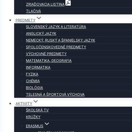
ZRIAĎOVACIA LISTINA
TLAČIVÁ
PREDMETY
SLOVENSKÝ JAZYK A LITERATÚRA
ANGLICKÝ JAZYK
NEMECKÝ, RUSKÝ A ŠPANIELSKY JAZYK
SPOLOČENSKOVEDNÉ PREDMETY
VÝCHOVNÉ PREDMETY
MATEMATIKA, GEOGRAFIA
INFORMATIKA
FYZIKA
CHÉMIA
BIOLÓGIA
TELESNÁ A ŠPORTOVÁ VÝCHOVA
AKTIVITY
ŠKOLSKÁ TV
KRÚŽKY
ERASMUS