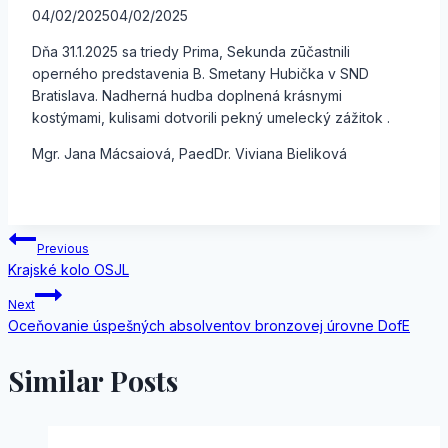
04/02/2025
04/02/2025
Dňa 31.1.2025 sa triedy Prima, Sekunda zūčastnili
operného predstavenia B. Smetany Hubička v SND
Bratislava. Nadherná hudba doplnená krásnymi
kostýmami, kulisami dotvorili pekný umelecký zážitok .
Mgr. Jana Mácsaiová, PaedDr. Viviana Bieliková
Navigácia
Previous
Krajské kolo OSJL
v
Next
článku
Oceňovanie úspešných absolventov bronzovej úrovne DofE
Similar Posts