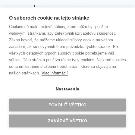
ŠKOLSKÝ ROK 2022/2023
ŠKOLSKÝ ROK 2021/2022
O súboroch cookie na tejto stránke
ŠKOLSKÝ ROK 2020/2021
ŠKOLSKÝ ROK 2019/2020
Cookies sú malé textové súbory, ktoré môžu byť použité
ŠKOLSKÝ ROK 2018/2019
webovými stránkami, aby zefektívnili užívateľovu skúsenosť.
ŠKOLSKÝ ROK 2017/2018
Zákon hovorí, že môžeme ukladať súbory cookie na vašom
ŠKOLSKÝ ROK 2016/2017
zariadení, ak sú nevyhnutné pre prevádzku týchto stránok. Pri
všetkých ostatných typoch súborov cookie potrebujeme váš
PRACOVNÝ PORIADOK
súhlas. Táto stránka používa rôzne typy cookies. Niektoré cookies
KOLEKTÍVNA ZMLUVA
sú tu umiestnené službami tretích strán, ktoré sa objavujú na
SMERNICA RIADITEĽA ŠKOLY K PREVENCII A
našich stránkach.
Viac informácií
RIEŠENIU ŠIKANOVANIA ŽIAKOV
ZRIAĎOVACIA LISTINA
Nastavenia
TLAČIVÁ
Toggle
PREDMETY
child
POVOLIŤ VŠETKO
menu
SLOVENSKÝ JAZYK A LITERATÚRA
ANGLICKÝ JAZYK
ZAKÁZAŤ VŠETKO
NEMECKÝ, RUSKÝ A ŠPANIELSKY JAZYK
SPOLOČENSKOVEDNÉ PREDMETY