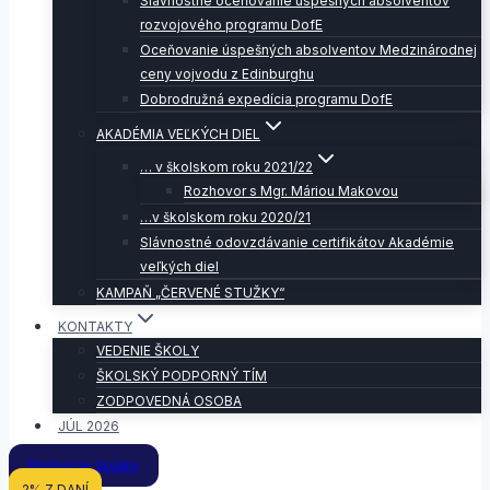
Slávnostné oceňovanie úspešných absolventov
rozvojového programu DofE
Oceňovanie úspešných absolventov Medzinárodnej
ceny vojvodu z Edinburghu
Dobrodružná expedícia programu DofE
AKADÉMIA VEĽKÝCH DIEL
… v školskom roku 2021/22
Rozhovor s Mgr. Máriou Makovou
…v školskom roku 2020/21
Slávnostné odovzdávanie certifikátov Akadémie
veľkých diel
KAMPAŇ „ČERVENÉ STUŽKY“
KONTAKTY
VEDENIE ŠKOLY
ŠKOLSKÝ PODPORNÝ TÍM
ZODPOVEDNÁ OSOBA
JÚL 2026
Prijímacie skúšky
2% Z DANÍ