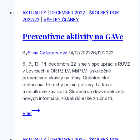
AKTUALITY
|
DECEMBER 2022
|
ŠKOLSKÝ ROK
2022/23
|
VŠETKY ČLÁNKY
Preventívne aktivity na GAVe
By
Silvia Gašparecová
14/12/2022
26/12/2022
6., 7., 13., 14. decembra 22 sme v spolupráci s RUVZ
v Leviciach a OR PZ LV, MsP LV uskutočnili
preventívne aktivity na témy: Onkologické
ochorenia, Poruchy príjmu potravy, Látkové
a nelátkové závislosti. Študenti sa dozvedeli veľa
nových informácii, získali dôležité zručnosti.
Preventívne
Viac
aktivity
na
GAVe
AKTUALITY
|
DECEMBER 2025
|
ŠKOLSKÝ ROK