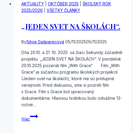
AKTUALITY
|
OKTÓBER 2025
|
ŠKOLSKÝ ROK
2025/2026
|
VŠETKY ČLÁNKY
„JEDEN SVET NA ŠKOLÁCH“.
By
Silvia Gašparecová
05/11/2025
05/11/2025
Dňa 20.10. a 21. 10. 2025 sa žiaci Sekundy zúčastnili
projektu „JEDEN SVET NA ŠKOLÁCH“. V pondelok
20.10.2025 pozerali film „With Grace“ Film „With
Grace“ je súčasťou programu školských projekcií
(Jeden svet na školách), ktoré nie sú prístupné
verejnosti. Pred diskusiou, sme si pozreli film
s Grace. Film s Grace bol spracovaný
dokumentárne. Hlavnou hrdinkou bolo odvážne 13-
ročné…
„JEDEN
Viac
SVET
NA