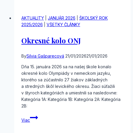
práv
AKTUALITY
|
JANUÁR 2026
|
ŠKOLSKÝ ROK
2025/2026
|
VŠETKY ČLÁNKY
Okresné kolo ONJ
By
Silvia Gašparecová
21/01/2026
21/01/2026
Dňa 15. januára 2026 sa na našej škole konalo
okresné kolo Olympiády v nemeckom jazyku,
ktorého sa zúčastnilo 27 žiakov základných
a stredných škôl levického okresu. Žiaci súťažili
v štyroch kategóriách a umiestnili sa nasledovne:
Kategória 1A: Kategória 1B: Kategória 2A: Kategória
2B:
Okresné
Viac
kolo
ONJ