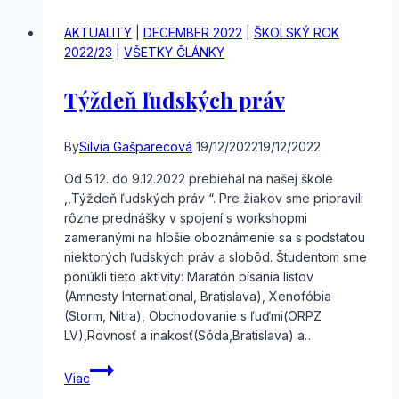
ŠKOLÁCH“.
AKTUALITY
|
DECEMBER 2022
|
ŠKOLSKÝ ROK
2022/23
|
VŠETKY ČLÁNKY
Týždeň ľudských práv
By
Silvia Gašparecová
19/12/2022
19/12/2022
Od 5.12. do 9.12.2022 prebiehal na našej škole
,,Týždeň ľudských práv “. Pre žiakov sme pripravili
rôzne prednášky v spojení s workshopmi
zameranými na hlbšie oboznámenie sa s podstatou
niektorých ľudských práv a slobôd. Študentom sme
ponúkli tieto aktivity: Maratón písania listov
(Amnesty International, Bratislava), Xenofóbia
(Storm, Nitra), Obchodovanie s ľuďmi(ORPZ
LV),Rovnosť a inakosť(Sóda,Bratislava) a…
Týždeň
Viac
ľudských