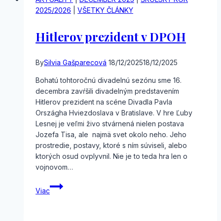
2025/2026
|
VŠETKY ČLÁNKY
Hitlerov prezident v DPOH
By
Silvia Gašparecová
18/12/2025
18/12/2025
Bohatú tohtoročnú divadelnú sezónu sme 16.
decembra zavŕšili divadelným predstavením
Hitlerov prezident na scéne Divadla Pavla
Országha Hviezdoslava v Bratislave. V hre Ľuby
Lesnej je veľmi živo stvárnená nielen postava
Jozefa Tisa, ale najmä svet okolo neho. Jeho
prostredie, postavy, ktoré s ním súviseli, alebo
ktorých osud ovplyvnil. Nie je to teda hra len o
vojnovom…
Hitlerov
Viac
prezident
v
DPOH