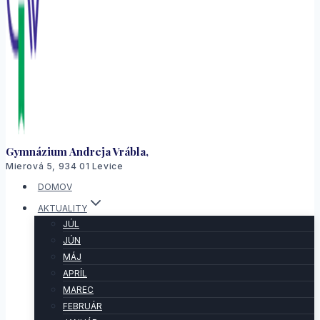
Gymnázium Andreja Vrábla,
Mierová 5, 934 01 Levice
DOMOV
AKTUALITY
JÚL
JÚN
MÁJ
APRÍL
MAREC
FEBRUÁR