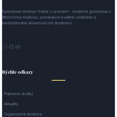
Gymnázium Andreja Vrábla v Leviciach - moderné gymnázium s
dlhoročnou tradíciou, ponúkajúce kvalitné vzdelanie a
medzinárodné skúsenosti pre študentov.
Instagram
Facebook
YouTube
Rýchle odkazy
Prijímacie skúšky
Aktuality
Organizačná štruktúra