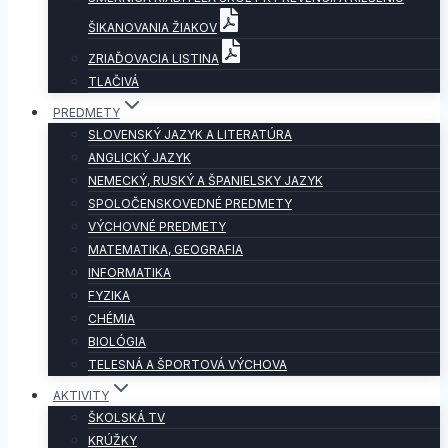
ŠIKANOVANIA ŽIAKOV
ZRIAĎOVACIA LISTINA
TLAČIVÁ
PREDMETY
SLOVENSKÝ JAZYK A LITERATÚRA
ANGLICKÝ JAZYK
NEMECKÝ, RUSKÝ A ŠPANIELSKY JAZYK
SPOLOČENSKOVEDNÉ PREDMETY
VÝCHOVNÉ PREDMETY
MATEMATIKA, GEOGRAFIA
INFORMATIKA
FYZIKA
CHÉMIA
BIOLÓGIA
TELESNÁ A ŠPORTOVÁ VÝCHOVA
AKTIVITY
ŠKOLSKÁ TV
KRÚŽKY