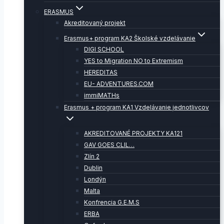
ERASMUS
Akreditovaný projekt
Erasmus+ program KA2 Školské vzdelávanie
DIGI SCHOOL
YES to Migration NO to Extremism
HEREDITAS
EU- ADVENTURES.COM
immiMATHs
Erasmus + program KA1 Vzdelávanie jednotlivcov
AKREDITOVANÉ PROJEKTY KA121
GAV GOES CLIL…
Zlín 2
Dublin
Londýn
Malta
Konfrencia G.E.M.S
ERBA