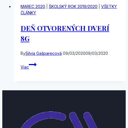
MAREC 2020
|
ŠKOLSKÝ ROK 2019/2020
|
VŠETKY
ČLÁNKY
DEŇ OTVORENÝCH DVERÍ
8G
By
Silvia Gašparecová
09/03/2020
09/03/2020
DEŇ
Viac
OTVORENÝCH
DVERÍ
8G