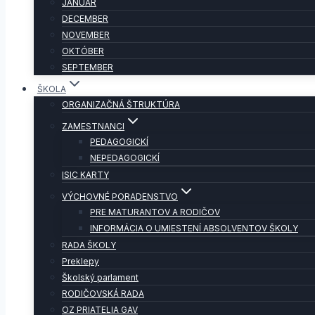
JANUÁR
DECEMBER
NOVEMBER
OKTÓBER
SEPTEMBER
ŠKOLA
ORGANIZAČNÁ ŠTRUKTÚRA
ZAMESTNANCI
PEDAGOGICKÍ
NEPEDAGOGICKÍ
ISIC KARTY
VÝCHOVNÉ PORADENSTVO
PRE MATURANTOV A RODIČOV
INFORMÁCIA O UMIESTENÍ ABSOLVENTOV ŠKOLY
RADA ŠKOLY
Preklepy
Školský parlament
RODIČOVSKÁ RADA
OZ PRIATELIA GAV