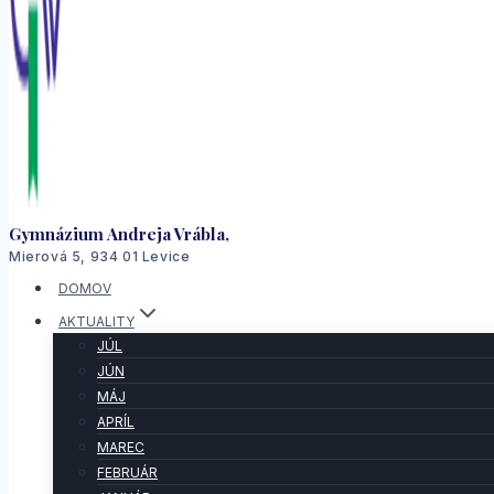
Gymnázium Andreja Vrábla,
Mierová 5, 934 01 Levice
DOMOV
AKTUALITY
JÚL
JÚN
MÁJ
APRÍL
MAREC
FEBRUÁR