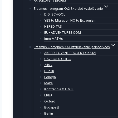
Akreditovaný projekt
Erasmus+ program KA2 Školské vzdelávanie
DIGI SCHOOL
YES to Migration NO to Extremism
HEREDITAS
EU- ADVENTURES.COM
immiMATHs
Erasmus + program KA1 Vzdelávanie jednotlivcov
AKREDITOVANÉ PROJEKTY KA121
GAV GOES CLIL…
Zlín 2
Dublin
Londýn
Malta
Konfrencia G.E.M.S
ERBA
Oxford
Budapešť
Berlín