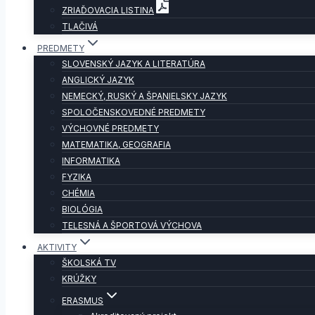
ZRIAĎOVACIA LISTINA
TLAČIVÁ
PREDMETY
SLOVENSKÝ JAZYK A LITERATÚRA
ANGLICKÝ JAZYK
NEMECKÝ, RUSKÝ A ŠPANIELSKY JAZYK
SPOLOČENSKOVEDNÉ PREDMETY
VÝCHOVNÉ PREDMETY
MATEMATIKA, GEOGRAFIA
INFORMATIKA
FYZIKA
CHÉMIA
BIOLÓGIA
TELESNÁ A ŠPORTOVÁ VÝCHOVA
AKTIVITY
ŠKOLSKÁ TV
KRÚŽKY
ERASMUS