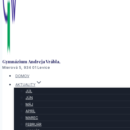
Gymnázium Andreja Vrábla,
Mierová 5, 934 01 Levice
DOMOV
AKTUALITY
JÚL
JÚN
MÁJ
APRÍL
MAREC
FEBRUÁR