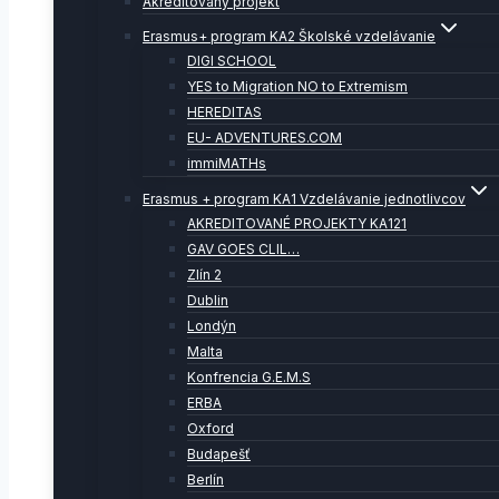
Akreditovaný projekt
Erasmus+ program KA2 Školské vzdelávanie
DIGI SCHOOL
YES to Migration NO to Extremism
HEREDITAS
EU- ADVENTURES.COM
immiMATHs
Erasmus + program KA1 Vzdelávanie jednotlivcov
AKREDITOVANÉ PROJEKTY KA121
GAV GOES CLIL…
Zlín 2
Dublin
Londýn
Malta
Konfrencia G.E.M.S
ERBA
Oxford
Budapešť
Berlín