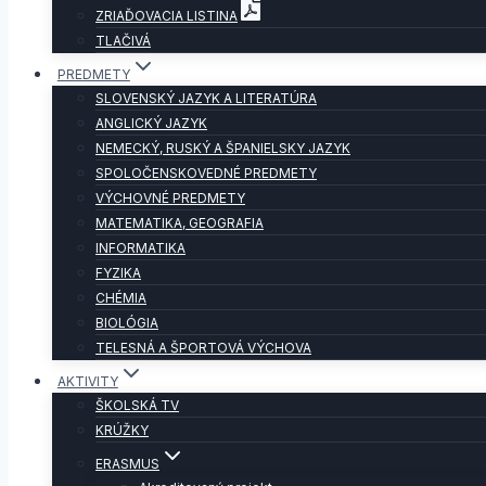
ZRIAĎOVACIA LISTINA
TLAČIVÁ
PREDMETY
SLOVENSKÝ JAZYK A LITERATÚRA
ANGLICKÝ JAZYK
NEMECKÝ, RUSKÝ A ŠPANIELSKY JAZYK
SPOLOČENSKOVEDNÉ PREDMETY
VÝCHOVNÉ PREDMETY
MATEMATIKA, GEOGRAFIA
INFORMATIKA
FYZIKA
CHÉMIA
BIOLÓGIA
TELESNÁ A ŠPORTOVÁ VÝCHOVA
AKTIVITY
ŠKOLSKÁ TV
KRÚŽKY
ERASMUS