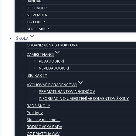
JANUÁR
DECEMBER
NOVEMBER
OKTÓBER
SEPTEMBER
ŠKOLA
ORGANIZAČNÁ ŠTRUKTÚRA
ZAMESTNANCI
PEDAGOGICKÍ
NEPEDAGOGICKÍ
ISIC KARTY
VÝCHOVNÉ PORADENSTVO
PRE MATURANTOV A RODIČOV
INFORMÁCIA O UMIESTENÍ ABSOLVENTOV ŠKOLY
RADA ŠKOLY
Preklepy
Školský parlament
RODIČOVSKÁ RADA
OZ PRIATELIA GAV