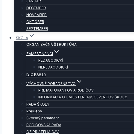
JANUÁR
DECEMBER
NOVEMBER
OKTÓBER
SEPTEMBER
ŠKOLA
ORGANIZAČNÁ ŠTRUKTÚRA
ZAMESTNANCI
PEDAGOGICKÍ
NEPEDAGOGICKÍ
ISIC KARTY
VÝCHOVNÉ PORADENSTVO
PRE MATURANTOV A RODIČOV
INFORMÁCIA O UMIESTENÍ ABSOLVENTOV ŠKOLY
RADA ŠKOLY
Preklepy
Školský parlament
RODIČOVSKÁ RADA
OZ PRIATELIA GAV