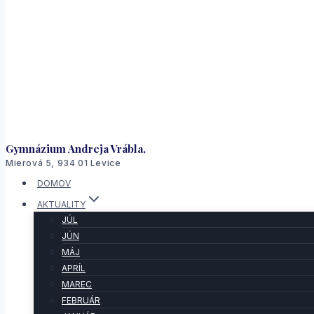
Gymnázium Andreja Vrábla,
Mierová 5, 934 01 Levice
DOMOV
AKTUALITY
JÚL
JÚN
MÁJ
APRÍL
MAREC
FEBRUÁR