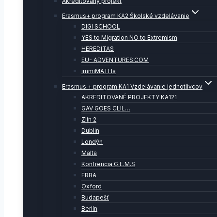
Akreditovaný projekt
Erasmus+ program KA2 Školské vzdelávanie
DIGI SCHOOL
YES to Migration NO to Extremism
HEREDITAS
EU- ADVENTURES.COM
immiMATHs
Erasmus + program KA1 Vzdelávanie jednotlivcov
AKREDITOVANÉ PROJEKTY KA121
GAV GOES CLIL…
Zlín 2
Dublin
Londýn
Malta
Konfrencia G.E.M.S
ERBA
Oxford
Budapešť
Berlín