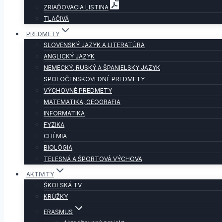
ZRIAĎOVACIA LISTINA
TLAČIVÁ
PREDMETY
SLOVENSKÝ JAZYK A LITERATÚRA
ANGLICKÝ JAZYK
NEMECKÝ, RUSKÝ A ŠPANIELSKY JAZYK
SPOLOČENSKOVEDNÉ PREDMETY
VÝCHOVNÉ PREDMETY
MATEMATIKA, GEOGRAFIA
INFORMATIKA
FYZIKA
CHÉMIA
BIOLÓGIA
TELESNÁ A ŠPORTOVÁ VÝCHOVA
AKTIVITY
ŠKOLSKÁ TV
KRÚŽKY
ERASMUS