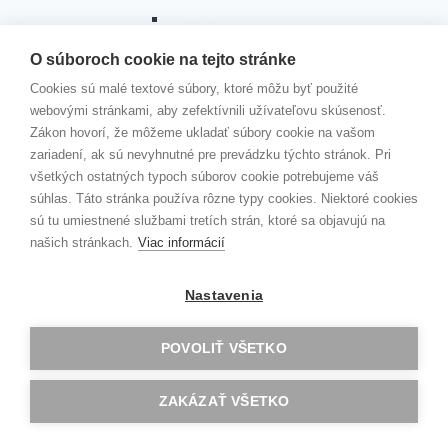
Barcelona
Norwich
O súboroch cookie na tejto stránke
Riga
Jobshadowing
Cookies sú malé textové súbory, ktoré môžu byť použité
ROVESNÍCKY PROGRAM
webovými stránkami, aby zefektívnili užívateľovu skúsenosť.
Toggle
Zákon hovorí, že môžeme ukladať súbory cookie na vašom
PROGRAM DOFE
child
zariadení, ak sú nevyhnutné pre prevádzku týchto stránok. Pri
menu
Čo je DofE?
všetkých ostatných typoch súborov cookie potrebujeme váš
Vyhodnotenie DofE 2025/2026
súhlas. Táto stránka používa rôzne typy cookies. Niektoré cookies
Vyhodnotenie DofE 2024/2025
sú tu umiestnené službami tretích strán, ktoré sa objavujú na
Vyhodnotenie DofE 2023/24
našich stránkach.
Viac informácií
Vyhodnotenie DofE 2022/2023
Vyhodnotenie Dofe 2021/2022
DOBRODRUŽNÁ EXPEDÍCIA 2020
Nastavenia
Vyhodnotenie DofE 2020/21
Dobrodružná expedícia
POVOLIŤ VŠETKO
Slávnostné oceňovanie úspešných
absolventov rozvojového programu DofE
ZAKÁZAŤ VŠETKO
Oceňovanie úspešných absolventov
Medzinárodnej ceny vojvodu z Edinburghu