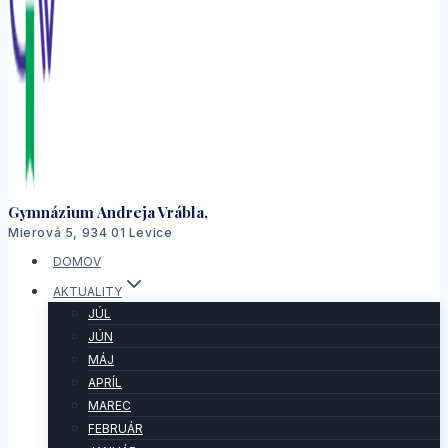
Gymnázium Andreja Vrábla,
Mierová 5, 934 01 Levice
DOMOV
AKTUALITY
JÚL
JÚN
MÁJ
APRÍL
MAREC
FEBRUÁR