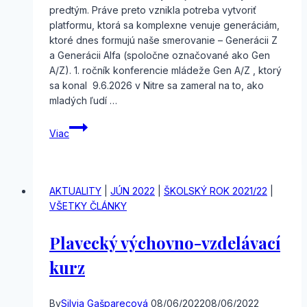
predtým. Práve preto vznikla potreba vytvoriť
platformu, ktorá sa komplexne venuje generáciám,
ktoré dnes formujú naše smerovanie – Generácii Z
a Generácii Alfa (spoločne označované ako Gen
A/Z). 1. ročník konferencie mládeže Gen A/Z , ktorý
sa konal 9.6.2026 v Nitre sa zameral na to, ako
mladých ľudí …
1.
Viac
konferencia
mládeže
v Nitrianskom
kraji
AKTUALITY
|
JÚN 2022
|
ŠKOLSKÝ ROK 2021/22
|
„
VŠETKY ČLÁNKY
Hlas
Gen
Plavecký výchovno-vzdelávací
Alfa/Z
za
kurz
detstvo
bez
By
Silvia Gašparecová
08/06/2022
08/06/2022
násilia