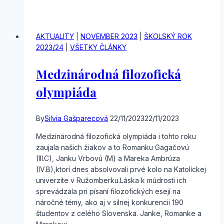
OSJL
AKTUALITY
|
NOVEMBER 2023
|
ŠKOLSKÝ ROK
2023/24
|
VŠETKY ČLÁNKY
Medzinárodná filozofická
olympiáda
By
Silvia Gašparecová
22/11/2023
22/11/2023
Medzinárodná filozofická olympiáda i tohto roku
zaujala našich žiakov a to Romanku Gagačovú
(III.C), Janku Vrbovú (M) a Mareka Ambrúza
(IV.B),ktorí dnes absolvovali prvé kolo na Katolíckej
univerzite v Ružomberku.Láska k múdrosti ich
sprevádzala pri písaní filozofických esejí na
náročné témy, ako aj v silnej konkurencii 190
študentov z celého Slovenska. Janke, Romanke a