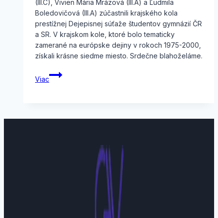
(III.C), Vivien Mária Mrázová (III.A) a Ľudmila
Boledovičová (III.A) zúčastnili krajského kola
prestížnej Dejepisnej súťaže študentov gymnázií ČR
a SR. V krajskom kole, ktoré bolo tematicky
zamerané na európske dejiny v rokoch 1975-2000,
získali krásne siedme miesto. Srdečne blahoželáme.
Dejepisná
Viac
súťaž
študentov
gymnázií
ČR
a
SR