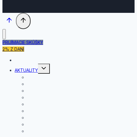
PRIJÍMACIE SKÚŠKY
2% Z DANÍ
DOMOV
Toggle
AKTUALITY
child
menu
JÚL
JÚN
MÁJ
APRÍL
MAREC
FEBRUÁR
JANUÁR
DECEMBER
NOVEMBER