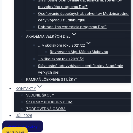
Slávnostné oceňovanie úspešných absolventov
rozvojového programu DofE
Oceňovanie úspešných absolventov Medzinárodnej
ceny vojvodu z Edinburghu
Dobrodružná expedícia programu DofE
AKADÉMIA VEĽKÝCH DIEL
… v školskom roku 2021/22
Rozhovor s Mgr. Máriou Makovou
…v školskom roku 2020/21
Slávnostné odovzdávanie certifikátov Akadémie
veľkých diel
KAMPAŇ „ČERVENÉ STUŽKY“
KONTAKTY
VEDENIE ŠKOLY
ŠKOLSKÝ PODPORNÝ TÍM
ZODPOVEDNÁ OSOBA
JÚL 2026
Prijímacie skúšky
2% Z DANÍ