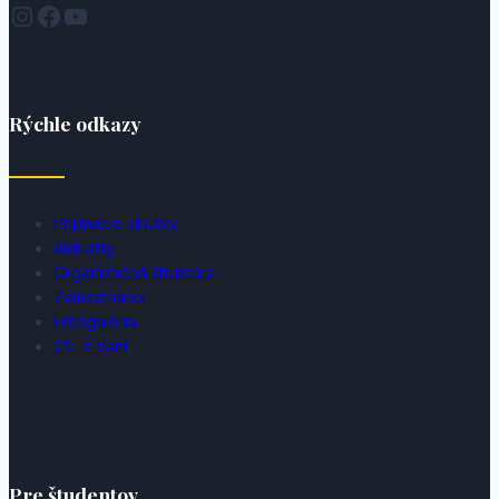
Instagram
Facebook
YouTube
Rýchle odkazy
Prijímacie skúšky
Aktuality
Organizačná štruktúra
Zamestnanci
Fotogaléria
2% z daní
Pre študentov