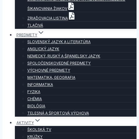
ŠIKANOVANIA ŽIAKOV
ZRIAĎOVACIA LISTINA
TLAČIVÁ
PREDMETY
SLOVENSKÝ JAZYK A LITERATÚRA
ANGLICKÝ JAZYK
NEMECKÝ, RUSKÝ A ŠPANIELSKY JAZYK
SPOLOČENSKOVEDNÉ PREDMETY
VÝCHOVNÉ PREDMETY
MATEMATIKA, GEOGRAFIA
INFORMATIKA
FYZIKA
CHÉMIA
BIOLÓGIA
TELESNÁ A ŠPORTOVÁ VÝCHOVA
AKTIVITY
ŠKOLSKÁ TV
KRÚŽKY