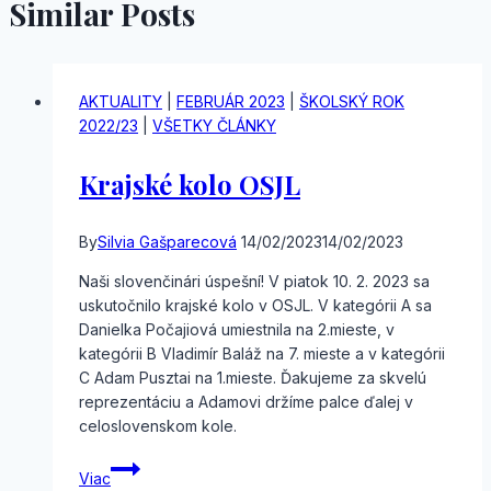
Similar Posts
AKTUALITY
|
FEBRUÁR 2023
|
ŠKOLSKÝ ROK
2022/23
|
VŠETKY ČLÁNKY
Krajské kolo OSJL
By
Silvia Gašparecová
14/02/2023
14/02/2023
Naši slovenčinári úspešní! V piatok 10. 2. 2023 sa
uskutočnilo krajské kolo v OSJL. V kategórii A sa
Danielka Počajiová umiestnila na 2.mieste, v
kategórii B Vladimír Baláž na 7. mieste a v kategórii
C Adam Pusztai na 1.mieste. Ďakujeme za skvelú
reprezentáciu a Adamovi držíme palce ďalej v
celoslovenskom kole.
Krajské
Viac
kolo