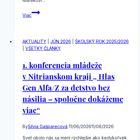
Marekovi…
Medzinárodná
Viac
filozofická
olympiáda
AKTUALITY
|
JÚN 2026
|
ŠKOLSKÝ ROK 2025/2026
|
VŠETKY ČLÁNKY
1. konferencia mládeže
v Nitrianskom kraji „ Hlas
Gen Alfa/Z za detstvo bez
násilia – spoločne dokážeme
viac“
By
Silvia Gašparecová
11/06/2026
11/06/2026
Svet okolo nás sa mení rýchlejšie ako kedykoľvek