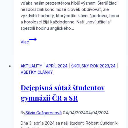
vďaka našim prezentérom hlbší význam. Starší žiaci
nezdôraznili koho môže človek obdivovať, ale
vyzdvihli hodnoty, ktorými títo slávni športovci, herci
a horolezci žijú každodenne. Naši „noví učitelia“
spestrili hodinu anglického…
Keď
Viac
prváci
učia
terciánov
AKTUALITY
|
APRÍL 2024
|
ŠKOLSKÝ ROK 2023/24
|
VŠETKY ČLÁNKY
Dejepisná súťaž študentov
gymnázií ČR a SR
By
Silvia Gašparecová
04/04/2024
04/04/2024
Dňa 3. apríla 2024 sa naši študenti Róbert Čunderlík