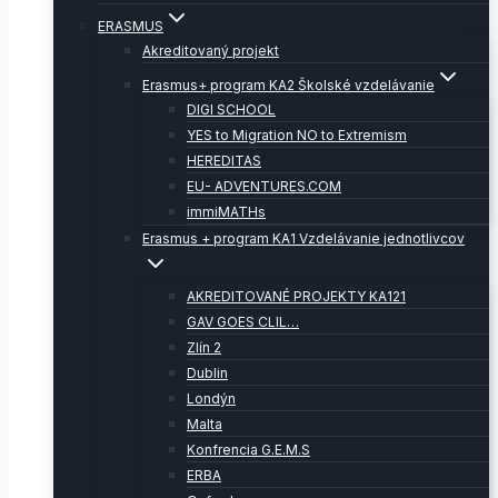
ERASMUS
Akreditovaný projekt
Erasmus+ program KA2 Školské vzdelávanie
DIGI SCHOOL
YES to Migration NO to Extremism
HEREDITAS
EU- ADVENTURES.COM
immiMATHs
Erasmus + program KA1 Vzdelávanie jednotlivcov
AKREDITOVANÉ PROJEKTY KA121
GAV GOES CLIL…
Zlín 2
Dublin
Londýn
Malta
Konfrencia G.E.M.S
ERBA