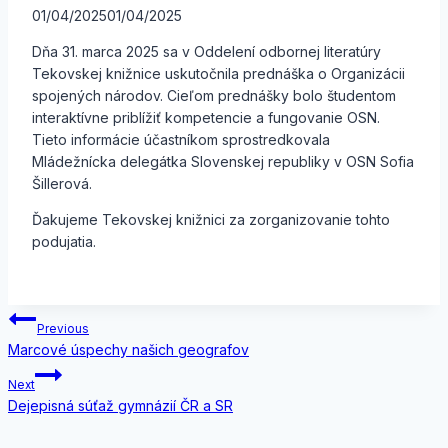
01/04/2025
01/04/2025
Dňa 31. marca 2025 sa v Oddelení odbornej literatúry
Tekovskej knižnice uskutočnila prednáška o Organizácii
spojených národov. Cieľom prednášky bolo študentom
interaktívne priblížiť kompetencie a fungovanie OSN.
Tieto informácie účastníkom sprostredkovala
Mládežnícka delegátka Slovenskej republiky v OSN Sofia
Šillerová.
Ďakujeme Tekovskej knižnici za zorganizovanie tohto
podujatia.
Navigácia
Previous
Marcové úspechy našich geografov
v
Next
článku
Dejepisná súťaž gymnázií ČR a SR