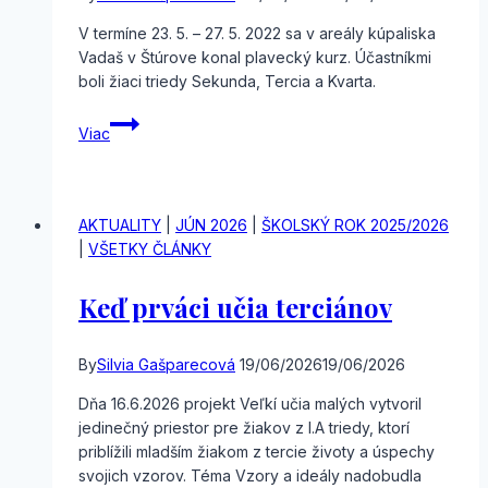
–
V termíne 23. 5. – 27. 5. 2022 sa v areály kúpaliska
spoločne
Vadaš v Štúrove konal plavecký kurz. Účastníkmi
dokážeme
boli žiaci triedy Sekunda, Tercia a Kvarta.
viac“
Plavecký
Viac
výchovno-
vzdelávací
kurz
AKTUALITY
|
JÚN 2026
|
ŠKOLSKÝ ROK 2025/2026
|
VŠETKY ČLÁNKY
Keď prváci učia terciánov
By
Silvia Gašparecová
19/06/2026
19/06/2026
Dňa 16.6.2026 projekt Veľkí učia malých vytvoril
jedinečný priestor pre žiakov z I.A triedy, ktorí
priblížili mladším žiakom z tercie životy a úspechy
svojich vzorov. Téma Vzory a ideály nadobudla