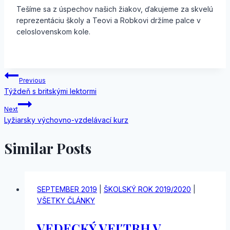
Tešíme sa z úspechov našich žiakov, ďakujeme za skvelú
reprezentáciu školy a Teovi a Robkovi držíme palce v
celoslovenskom kole.
Navigácia
Previous
Týždeň s britskými lektormi
v
Next
článku
Lyžiarsky výchovno-vzdelávací kurz
Similar Posts
SEPTEMBER 2019
|
ŠKOLSKÝ ROK 2019/2020
|
VŠETKY ČLÁNKY
VEDECKÝ VEĽTRH V