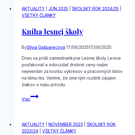
AKTUALITY
|
JÚN 2025
|
ŠKOLSKÝ ROK 2024/25
|
VŠETKY ČLÁNKY
Kniha lesnej školy
By
Silvia Gašparecová
17/06/2025
17/06/2025
Dnes sa prišli zamestnankyne Lesnej školy Levice
poďakovať a odovzdať drobné ceny našim
nejmenším za tvorbu výkresov a pracovných listov
na tému les. Veríme, že sme tým rozšírili záujem
žiakov o našu prírodu.
Kniha
Viac
lesnej
školy
AKTUALITY
|
NOVEMBER 2023
|
ŠKOLSKÝ ROK
2023/24
|
VŠETKY ČLÁNKY