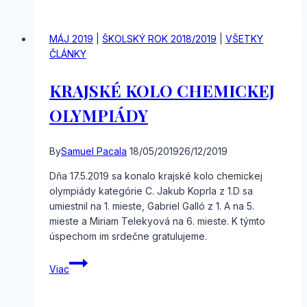
Olympiády
kritického
myslenia
MÁJ 2019
|
ŠKOLSKÝ ROK 2018/2019
|
VŠETKY
ČLÁNKY
KRAJSKÉ KOLO CHEMICKEJ
OLYMPIÁDY
By
Samuel Pacala
18/05/2019
26/12/2019
Dňa 17.5.2019 sa konalo krajské kolo chemickej
olympiády kategórie C. Jakub Koprla z 1.D sa
umiestnil na 1. mieste, Gabriel Galló z 1. A na 5.
mieste a Miriam Telekyová na 6. mieste. K týmto
úspechom im srdečne gratulujeme.
KRAJSKÉ
Viac
KOLO
CHEMICKEJ
OLYMPIÁDY