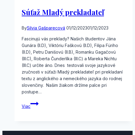
Súťaž Mladý prekladateľ
By
Silvia Gašparecová
01/12/2023
01/12/2023
Fascinujú vás preklady? Našich študentov Jána
Gunára (II.D), Viktóriu Faškovú (II.D), Filipa Füriho
(II.D), Petru Danišovú (II.B), Romanku Gagačovú
(III.C), Roberta Čunderlíka (III.C) a Mareka Nichtu
(III.C) určite áno. Dnes testovali svoje jazykové
zručnosti v súťaži Mladý prekladateľ pri prekladaní
textu z anglického a nemeckého jazyka do rodnej
slovenčiny. Našim žiakom držíme palce pri
postupe…
Súťaž
Viac
Mladý
prekladateľ