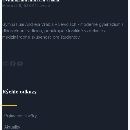
Mierová 5, 934 01 Levice
Gymnázium Andreja Vrábla v Leviciach - moderné gymnázium s
dlhoročnou tradíciou, ponúkajúce kvalitné vzdelanie a
medzinárodné skúsenosti pre študentov.
Instagram
Facebook
YouTube
Rýchle odkazy
Prijímacie skúšky
Aktuality