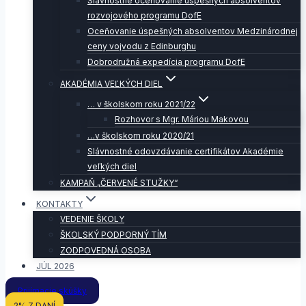
Slávnostné oceňovanie úspešných absolventov
rozvojového programu DofE
Oceňovanie úspešných absolventov Medzinárodnej
ceny vojvodu z Edinburghu
Dobrodružná expedícia programu DofE
AKADÉMIA VEĽKÝCH DIEL
… v školskom roku 2021/22
Rozhovor s Mgr. Máriou Makovou
…v školskom roku 2020/21
Slávnostné odovzdávanie certifikátov Akadémie
veľkých diel
KAMPAŇ „ČERVENÉ STUŽKY“
KONTAKTY
VEDENIE ŠKOLY
ŠKOLSKÝ PODPORNÝ TÍM
ZODPOVEDNÁ OSOBA
JÚL 2026
Prijímacie skúšky
2% Z DANÍ