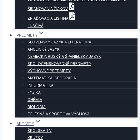
ŠIKANOVANIA ŽIAKOV
ZRIAĎOVACIA LISTINA
TLAČIVÁ
PREDMETY
SLOVENSKÝ JAZYK A LITERATÚRA
ANGLICKÝ JAZYK
NEMECKÝ, RUSKÝ A ŠPANIELSKY JAZYK
SPOLOČENSKOVEDNÉ PREDMETY
VÝCHOVNÉ PREDMETY
MATEMATIKA, GEOGRAFIA
INFORMATIKA
FYZIKA
CHÉMIA
BIOLÓGIA
TELESNÁ A ŠPORTOVÁ VÝCHOVA
AKTIVITY
ŠKOLSKÁ TV
KRÚŽKY