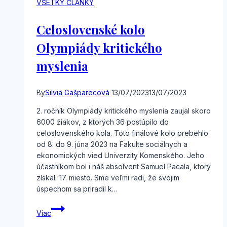
VŠETKY ČLÁNKY
Celoslovenské kolo
Olympiády kritického
myslenia
By
Silvia Gašparecová
13/07/2023
13/07/2023
2. ročník Olympiády kritického myslenia zaujal skoro
6000 žiakov, z ktorých 36 postúpilo do
celoslovenského kola. Toto finálové kolo prebehlo
od 8. do 9. júna 2023 na Fakulte sociálnych a
ekonomických vied Univerzity Komenského. Jeho
účastníkom bol i náš absolvent Samuel Pacala, ktorý
získal 17. miesto. Sme veľmi radi, že svojim
úspechom sa priradil k…
Celoslovenské
Viac
kolo