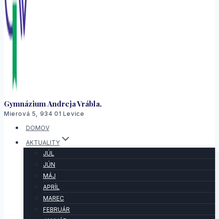
Gymnázium Andreja Vrábla,
Mierová 5, 934 01 Levice
DOMOV
AKTUALITY
JÚL
JÚN
MÁJ
APRÍL
MAREC
FEBRUÁR