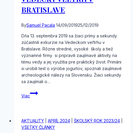
BRATISLAVE
By
Samuel Pacala
14/09/2019
25/12/2019
Dňa 13. septembra 2019 sa žiaci prímy a sekundy
zúčastnili exkurzie na Vedeckom veľtrhu v
Bratislave. Rôzne stredné, vysoké školy a tiež
významné firmy si pripravili zaujímavé aktivity na
tému vedy a jej využitia pre praktický život. Primáni
si urobili test o výrobe jogurtov, spoznali zaujímavé
archeologické nálezy na Slovensku. Žiaci sekundy
sa zaujímali o…
VEDECKÝ
Viac
VEĽTRH
V
BRATISLAVE
AKTUALITY
|
APRÍL 2024
|
ŠKOLSKÝ ROK 2023/24
|
VŠETKY ČLÁNKY