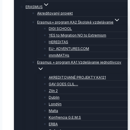
ERASMUS
Akreditovaný projekt
Erasmus+ program KA2 Školské vzdelávanie
DIGI SCHOOL
YES to Migration NO to Extremism
HEREDITAS
EU- ADVENTURES.COM
immiMATHs
Erasmus + program KA1 Vzdelávanie jednotlivcov
AKREDITOVANÉ PROJEKTY KA121
GAV GOES CLIL…
Zlín 2
Dublin
Londýn
Malta
Konfrencia G.E.M.S
ERBA