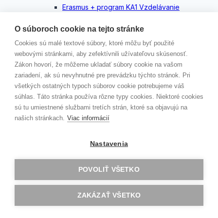
Erasmus + program KA1 Vzdelávanie
Toggle
jednotlivcov
child
O súboroch cookie na tejto stránke
menu
AKREDITOVANÉ PROJEKTY KA121
Cookies sú malé textové súbory, ktoré môžu byť použité
GAV GOES CLIL…
webovými stránkami, aby zefektívnili užívateľovu skúsenosť.
Zlín 2
Zákon hovorí, že môžeme ukladať súbory cookie na vašom
Dublin
zariadení, ak sú nevyhnutné pre prevádzku týchto stránok. Pri
Londýn
všetkých ostatných typoch súborov cookie potrebujeme váš
Malta
súhlas. Táto stránka používa rôzne typy cookies. Niektoré cookies
Konfrencia G.E.M.S
sú tu umiestnené službami tretích strán, ktoré sa objavujú na
ERBA
našich stránkach.
Viac informácií
Oxford
Budapešť
Berlín
Nastavenia
Zlín
Barcelona
POVOLIŤ VŠETKO
Norwich
Riga
Jobshadowing
ZAKÁZAŤ VŠETKO
ROVESNÍCKY PROGRAM
Toggle