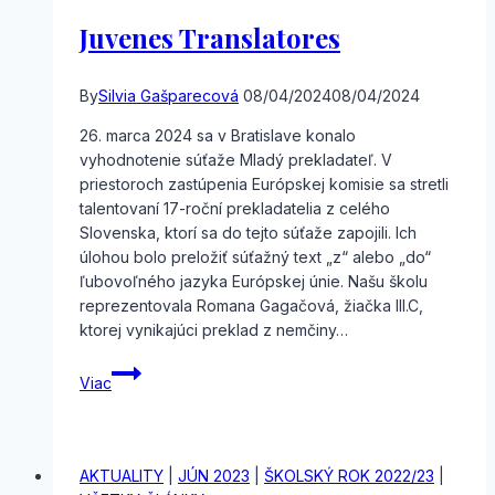
Juvenes Translatores
By
Silvia Gašparecová
08/04/2024
08/04/2024
26. marca 2024 sa v Bratislave konalo
vyhodnotenie súťaže Mladý prekladateľ. V
priestoroch zastúpenia Európskej komisie sa stretli
talentovaní 17-roční prekladatelia z celého
Slovenska, ktorí sa do tejto súťaže zapojili. Ich
úlohou bolo preložiť súťažný text „z“ alebo „do“
ľubovoľného jazyka Európskej únie. Našu školu
reprezentovala Romana Gagačová, žiačka III.C,
ktorej vynikajúci preklad z nemčiny…
Juvenes
Viac
Translatores
AKTUALITY
|
JÚN 2023
|
ŠKOLSKÝ ROK 2022/23
|