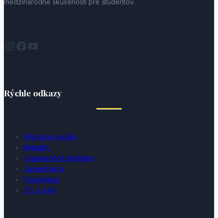
medzinárodné skúsenosti pre študentov.
Instagram
Facebook
YouTube
Rýchle odkazy
Prijímacie skúšky
Aktuality
Organizačná štruktúra
Zamestnanci
Fotogaléria
2% z daní