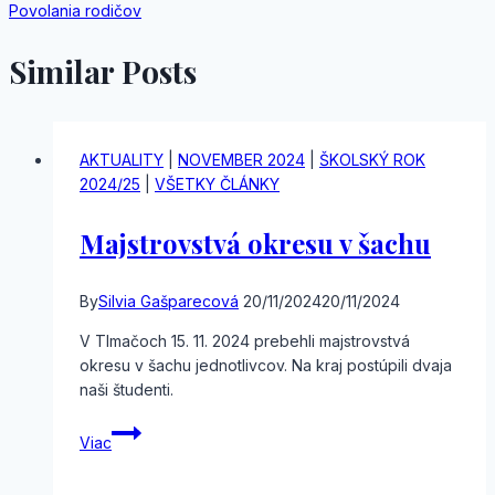
článku
Povolania rodičov
Similar Posts
AKTUALITY
|
NOVEMBER 2024
|
ŠKOLSKÝ ROK
2024/25
|
VŠETKY ČLÁNKY
Majstrovstvá okresu v šachu
By
Silvia Gašparecová
20/11/2024
20/11/2024
V Tlmačoch 15. 11. 2024 prebehli majstrovstvá
okresu v šachu jednotlivcov. Na kraj postúpili dvaja
naši študenti.
Majstrovstvá
Viac
okresu
v