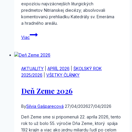
expozíciu najvzácnejších liturgických
predmetov Nitrianskej diecézy; absolvovali
komentovanú prehliadku Katedrály sv. Emeráma
a hradného areálu.
Exkurzia
Viac
Nitra
AKTUALITY
|
APRÍL 2026
|
ŠKOLSKÝ ROK
2025/2026
|
VŠETKY ČLÁNKY
Deň Zeme 2026
By
Silvia Gašparecová
27/04/2026
27/04/2026
Deň Zeme sme si pripomenuli 22. apríla 2026, tento
rok to už bolo 55. výročie Dňa Zeme, ktorý spája
192 krajín a viac ako jednu miliardu ľudí po celom