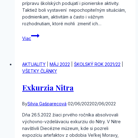
prípravu školských podujatí i pionierske aktivity.
Taktiež boli vystavení nepochopiteľným situáciám,
podmienkam, aktivitám a často i vážnym
rozhodnutiam, ktoré mohli zmeniť ich…
Workshop
Viac
,,Školská
slávnosť
1989/1990“
AKTUALITY
|
MÁJ 2022
|
ŠKOLSKÝ ROK 2021/22
|
VŠETKY ČLÁNKY
Exkurzia Nitra
By
Silvia Gašparecová
02/06/2022
02/06/2022
Dňa 26.5.2022 žiaci prvého ročníka absolvovali
výchovno-vzdelávaciu exkurziu do Nitry. V Nitre
navštívili Diecézne múzeum, kde si pozreli
expozíciu artefaktov z obdobia Veľkej Moravy,