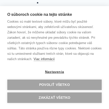
Oxford
Budapešť
Berlín
O súboroch cookie na tejto stránke
Zlín
Cookies sú malé textové súbory, ktoré môžu byť použité
Barcelona
webovými stránkami, aby zefektívnili užívateľovu skúsenosť.
Norwich
Zákon hovorí, že môžeme ukladať súbory cookie na vašom
Riga
zariadení, ak sú nevyhnutné pre prevádzku týchto stránok. Pri
Jobshadowing
všetkých ostatných typoch súborov cookie potrebujeme váš
ROVESNÍCKY PROGRAM
súhlas. Táto stránka používa rôzne typy cookies. Niektoré cookies
Toggle
PROGRAM DOFE
sú tu umiestnené službami tretích strán, ktoré sa objavujú na
child
menu
Čo je DofE?
našich stránkach.
Viac informácií
Vyhodnotenie DofE 2025/2026
Vyhodnotenie DofE 2024/2025
Nastavenia
Vyhodnotenie DofE 2023/24
Vyhodnotenie DofE 2022/2023
POVOLIŤ VŠETKO
Vyhodnotenie Dofe 2021/2022
DOBRODRUŽNÁ EXPEDÍCIA 2020
Vyhodnotenie DofE 2020/21
ZAKÁZAŤ VŠETKO
Dobrodružná expedícia
Slávnostné oceňovanie úspešných