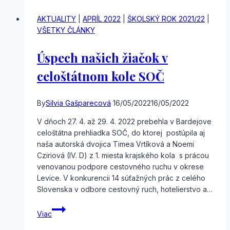
šachu
AKTUALITY
|
APRÍL 2022
|
ŠKOLSKÝ ROK 2021/22
|
VŠETKY ČLÁNKY
Úspech našich žiačok v
celoštátnom kole SOČ
By
Silvia Gašparecová
16/05/2022
16/05/2022
V dňoch 27. 4. až 29. 4. 2022 prebehla v Bardejove
celoštátna prehliadka SOČ, do ktorej postúpila aj
naša autorská dvojica Timea Vrtíková a Noemi
Cziriová (IV. D) z 1. miesta krajského kola s prácou
venovanou podpore cestovného ruchu v okrese
Levice. V konkurencii 14 súťažných prác z celého
Slovenska v odbore cestovný ruch, hotelierstvo a…
Úspech
Viac
našich
žiačok