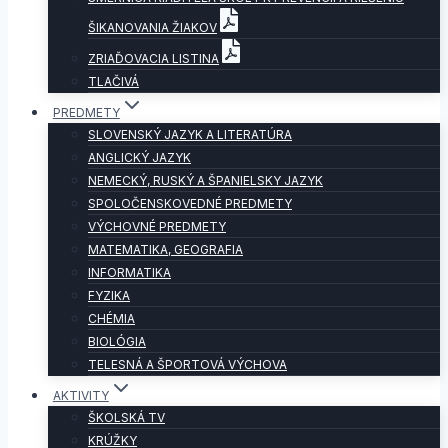
ŠIKANOVANIA ŽIAKOV
ZRIAĎOVACIA LISTINA
TLAČIVÁ
PREDMETY
SLOVENSKÝ JAZYK A LITERATÚRA
ANGLICKÝ JAZYK
NEMECKÝ, RUSKÝ A ŠPANIELSKY JAZYK
SPOLOČENSKOVEDNÉ PREDMETY
VÝCHOVNÉ PREDMETY
MATEMATIKA, GEOGRAFIA
INFORMATIKA
FYZIKA
CHÉMIA
BIOLÓGIA
TELESNÁ A ŠPORTOVÁ VÝCHOVA
AKTIVITY
ŠKOLSKÁ TV
KRÚŽKY