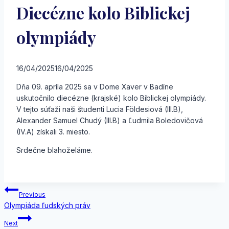
Diecézne kolo Biblickej
olympiády
16/04/2025
16/04/2025
Dňa 09. apríla 2025 sa v Dome Xaver v Badíne
uskutočnilo diecézne (krajské) kolo Biblickej olympiády.
V tejto súťaži naši študenti Lucia Földesiová (III.B),
Alexander Samuel Chudý (III.B) a Ľudmila Boledovičová
(IV.A) získali 3. miesto.
Srdečne blahoželáme.
Navigácia
Previous
Olympiáda ľudských práv
v
Next