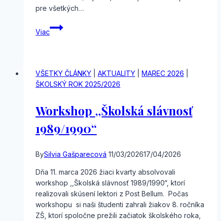
pre všetkých…
Oceňovanie
Viac
úspešných
absolventov
bronzovej
úrovne
VŠETKY ČLÁNKY
|
AKTUALITY
|
MAREC 2026
|
DofE
ŠKOLSKÝ ROK 2025/2026
Workshop ,,Školská slávnosť
1989/1990“
By
Silvia Gašparecová
11/03/2026
17/04/2026
Dňa 11. marca 2026 žiaci kvarty absolvovali
workshop ,,Školská slávnosť 1989/1990“, ktorí
realizovali skúsení lektori z Post Bellum. Počas
workshopu si naši študenti zahrali žiakov 8. ročníka
ZŠ, ktorí spoločne prežili začiatok školského roka,