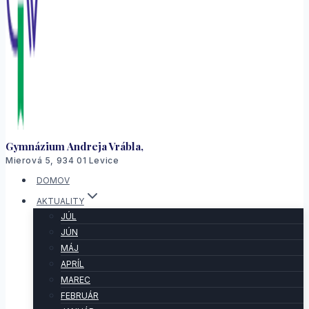
Gymnázium Andreja Vrábla,
Mierová 5, 934 01 Levice
DOMOV
AKTUALITY
JÚL
JÚN
MÁJ
APRÍL
MAREC
FEBRUÁR