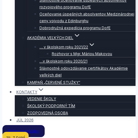
Slávnostné oceňovanie úspešných absolventov
rozvojového programu DofE
Oceňovanie úspešných absolventov Medzinárodnej
ceny vojvodu z Edinburghu
Dobrodružná expedícia programu DofE
AKADÉMIA VEĽKÝCH DIEL
… v školskom roku 2021/22
Rozhovor s Mgr. Máriou Makovou
…v školskom roku 2020/21
Slávnostné odovzdávanie certifikátov Akadémie
veľkých diel
KAMPAŇ „ČERVENÉ STUŽKY“
KONTAKTY
VEDENIE ŠKOLY
ŠKOLSKÝ PODPORNÝ TÍM
ZODPOVEDNÁ OSOBA
JÚL 2026
Prijímacie skúšky
2% Z DANÍ