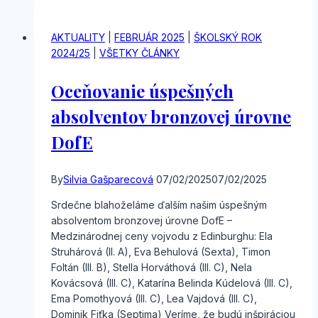
v
celoštátnom
AKTUALITY
|
FEBRUÁR 2025
|
ŠKOLSKÝ ROK
kole
2024/25
|
VŠETKY ČLÁNKY
SOČ
Oceňovanie úspešných
absolventov bronzovej úrovne
DofE
By
Silvia Gašparecová
07/02/2025
07/02/2025
Srdečne blahoželáme ďalším našim úspešným
absolventom bronzovej úrovne DofE –
Medzinárodnej ceny vojvodu z Edinburghu: Ela
Struhárová (II. A), Eva Behulová (Sexta), Timon
Foltán (III. B), Stella Horváthová (III. C), Nela
Kovácsová (III. C), Katarína Belinda Kúdelová (III. C),
Ema Pomothyová (III. C), Lea Vajdová (III. C),
Dominik Fiťka (Septima) Veríme, že budú inšpiráciou