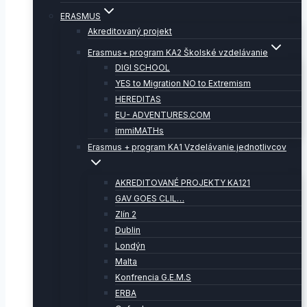
ERASMUS
Akreditovaný projekt
Erasmus+ program KA2 Školské vzdelávanie
DIGI SCHOOL
YES to Migration NO to Extremism
HEREDITAS
EU- ADVENTURES.COM
immiMATHs
Erasmus + program KA1 Vzdelávanie jednotlivcov
AKREDITOVANÉ PROJEKTY KA121
GAV GOES CLIL…
Zlín 2
Dublin
Londýn
Malta
Konfrencia G.E.M.S
ERBA