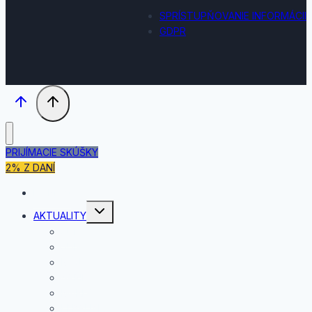
SPRÍSTUPŇOVANIE INFORMÁCII
GDPR
PRIJÍMACIE SKÚŠKY
2% Z DANÍ
DOMOV
Toggle
AKTUALITY
child
menu
JÚL
JÚN
MÁJ
APRÍL
MAREC
FEBRUÁR