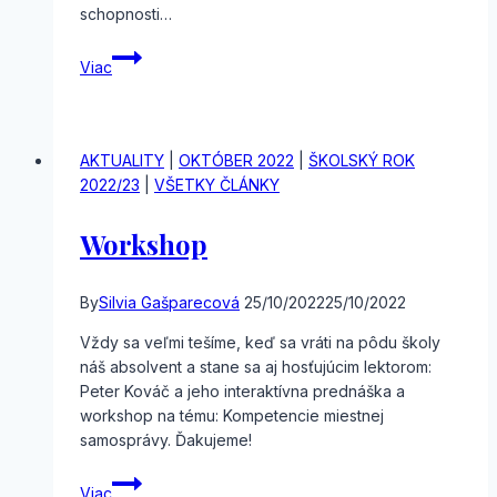
schopnosti…
Výsledky
Viac
I.
etapy
národného
kola
AKTUALITY
|
OKTÓBER 2022
|
ŠKOLSKÝ ROK
Európskej
2022/23
|
VŠETKY ČLÁNKY
súťaže
v
Workshop
štatistike
By
Silvia Gašparecová
25/10/2022
25/10/2022
Vždy sa veľmi tešíme, keď sa vráti na pôdu školy
náš absolvent a stane sa aj hosťujúcim lektorom:
Peter Kováč a jeho interaktívna prednáška a
workshop na tému: Kompetencie miestnej
samosprávy. Ďakujeme!
Workshop
Viac