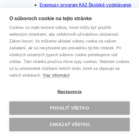
Erasmus+ program KA2 Školské vzdelávanie
Toggle
child
O súboroch cookie na tejto stránke
menu
DIGI SCHOOL
Cookies sú malé textové súbory, ktoré môžu byť použité
YES to Migration NO to Extremism
webovými stránkami, aby zefektívnili užívateľovu skúsenosť.
HEREDITAS
Zákon hovorí, že môžeme ukladať súbory cookie na vašom
EU- ADVENTURES.COM
zariadení, ak sú nevyhnutné pre prevádzku týchto stránok. Pri
immiMATHs
všetkých ostatných typoch súborov cookie potrebujeme váš
Erasmus + program KA1 Vzdelávanie
súhlas. Táto stránka používa rôzne typy cookies. Niektoré cookies
Toggle
jednotlivcov
child
sú tu umiestnené službami tretích strán, ktoré sa objavujú na
menu
AKREDITOVANÉ PROJEKTY KA121
našich stránkach.
Viac informácií
GAV GOES CLIL…
Zlín 2
Nastavenia
Dublin
Londýn
Malta
POVOLIŤ VŠETKO
Konfrencia G.E.M.S
ERBA
ZAKÁZAŤ VŠETKO
Oxford
Budapešť