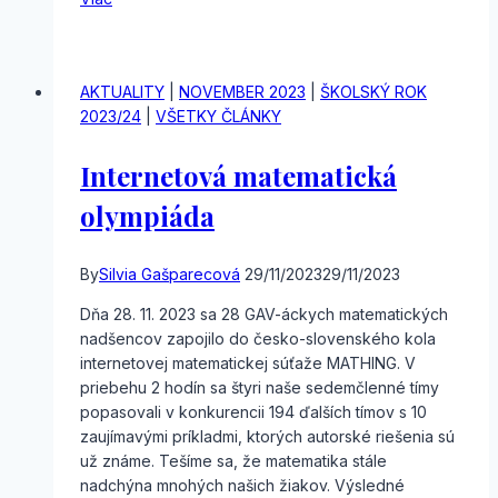
ocenenie
DofE
AKTUALITY
|
NOVEMBER 2023
|
ŠKOLSKÝ ROK
2023/24
|
VŠETKY ČLÁNKY
Internetová matematická
olympiáda
By
Silvia Gašparecová
29/11/2023
29/11/2023
Dňa 28. 11. 2023 sa 28 GAV-áckych matematických
nadšencov zapojilo do česko-slovenského kola
internetovej matematickej súťaže MATHING. V
priebehu 2 hodín sa štyri naše sedemčlenné tímy
popasovali v konkurencii 194 ďalších tímov s 10
zaujímavými príkladmi, ktorých autorské riešenia sú
už známe. Tešíme sa, že matematika stále
nadchýna mnohých našich žiakov. Výsledné