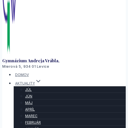
Gymnázium Andreja Vrábla,
Mierová 5, 934 01 Levice
DOMOV
AKTUALITY
JÚL
JÚN
MÁJ
APRÍL
MAREC
FEBRUÁR