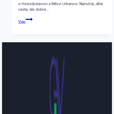
o Hviezdoslavovi a Milovi Urbanovi. Náročná, dlhá
cesta, ale dobre…
Literárna
Viac
exkurzia
Orava