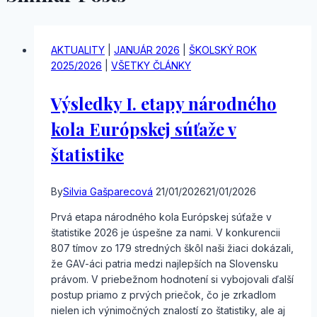
AKTUALITY
|
JANUÁR 2026
|
ŠKOLSKÝ ROK
2025/2026
|
VŠETKY ČLÁNKY
Výsledky I. etapy národného
kola Európskej súťaže v
štatistike
By
Silvia Gašparecová
21/01/2026
21/01/2026
Prvá etapa národného kola Európskej súťaže v
štatistike 2026 je úspešne za nami. V konkurencii
807 tímov zo 179 stredných škôl naši žiaci dokázali,
že GAV-áci patria medzi najlepších na Slovensku
právom. V priebežnom hodnotení si vybojovali ďalší
postup priamo z prvých priečok, čo je zrkadlom
nielen ich výnimočných znalostí zo štatistiky, ale aj