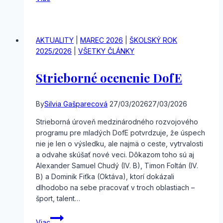
AKTUALITY
|
MAREC 2026
|
ŠKOLSKÝ ROK
2025/2026
|
VŠETKY ČLÁNKY
Strieborné ocenenie DofE
By
Silvia Gašparecová
27/03/2026
27/03/2026
Strieborná úroveň medzinárodného rozvojového
programu pre mladých DofE potvrdzuje, že úspech
nie je len o výsledku, ale najmä o ceste, vytrvalosti
a odvahe skúšať nové veci. Dôkazom toho sú aj
Alexander Samuel Chudý (IV. B), Timon Foltán (IV.
B) a Dominik Fiťka (Oktáva), ktorí dokázali
dlhodobo na sebe pracovať v troch oblastiach –
šport, talent…
Strieborné
Viac