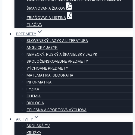
ŠIKANOVANIA ŽIAKOV
ZRIAĎOVACIA LISTINA
TLAČIVÁ
PREDMETY
SLOVENSKÝ JAZYK A LITERATÚRA
ANGLICKÝ JAZYK
NEMECKÝ, RUSKÝ A ŠPANIELSKY JAZYK
SPOLOČENSKOVEDNÉ PREDMETY
VÝCHOVNÉ PREDMETY
MATEMATIKA, GEOGRAFIA
INFORMATIKA
FYZIKA
CHÉMIA
BIOLÓGIA
TELESNÁ A ŠPORTOVÁ VÝCHOVA
AKTIVITY
ŠKOLSKÁ TV
KRÚŽKY