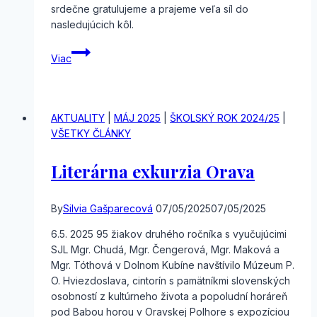
srdečne gratulujeme a prajeme veľa síl do
nasledujúcich kôl.
Školské
Viac
kolo
Olympiády
v
ANJ
AKTUALITY
|
MÁJ 2025
|
ŠKOLSKÝ ROK 2024/25
|
VŠETKY ČLÁNKY
Literárna exkurzia Orava
By
Silvia Gašparecová
07/05/2025
07/05/2025
6.5. 2025 95 žiakov druhého ročníka s vyučujúcimi
SJL Mgr. Chudá, Mgr. Čengerová, Mgr. Maková a
Mgr. Tóthová v Dolnom Kubíne navštívilo Múzeum P.
O. Hviezdoslava, cintorín s pamätníkmi slovenských
osobností z kultúrneho života a popoludní horáreň
pod Babou horou v Oravskej Polhore s expozíciou