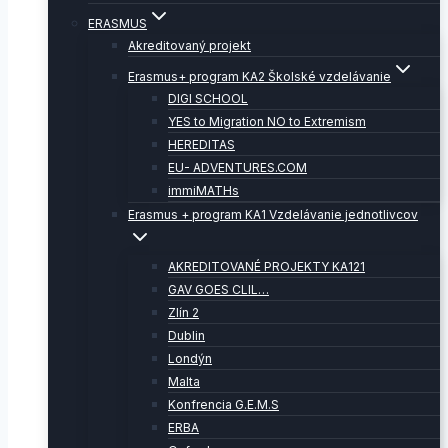
ERASMUS
Akreditovaný projekt
Erasmus+ program KA2 Školské vzdelávanie
DIGI SCHOOL
YES to Migration NO to Extremism
HEREDITAS
EU- ADVENTURES.COM
immiMATHs
Erasmus + program KA1 Vzdelávanie jednotlivcov
AKREDITOVANÉ PROJEKTY KA121
GAV GOES CLIL…
Zlín 2
Dublin
Londýn
Malta
Konfrencia G.E.M.S
ERBA