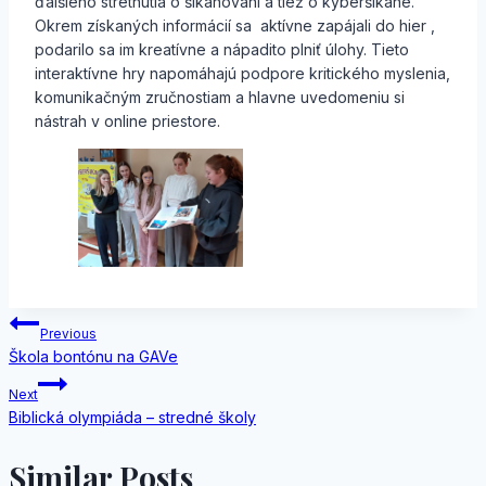
ďalšieho stretnutia o šikanovaní a tiež o kyberšikane.
Okrem získaných informácií sa aktívne zapájali do hier ,
podarilo sa im kreatívne a nápadito plniť úlohy. Tieto
interaktívne hry napomáhajú podpore kritického myslenia,
komunikačným zručnostiam a hlavne uvedomeniu si
nástrah v online priestore.
Navigácia
Previous
Škola bontónu na GAVe
v
Next
článku
Biblická olympiáda – stredné školy
Similar Posts