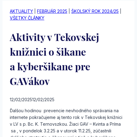
AKTUALITY
|
FEBRUÁR 2025
|
ŠKOLSKÝ ROK 2024/25
|
VŠETKY ČLÁNKY
Aktivity v Tekovskej
knižnici o šikane
a kyberšikane pre
GAVákov
12/02/2025
12/02/2025
Ďalšou hodinou prevencie nevhodného správania na
internete pokračujeme aj tento rok v Tekovskej knižnici
v LV s p. Bc. K. Ternovszkou. Žiaci GAV – Kvinta a Príma
sa , v pondelok 3.2.25 a v utorok 11.2.25, zúčastnili