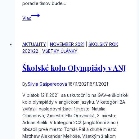
poradie tímov bude…
Internetová
Viac
matematická
olympiáda
AKTUALITY
|
NOVEMBER 2021
|
ŠKOLSKÝ ROK
2021/22
|
VŠETKY ČLÁNKY
Školské kolo Olympiády v ANJ
By
Silvia Gašparecová
18/11/2021
18/11/2021
V piatok 12.11.2021 sa uskutočnilo na GAV-e školské
kolo olympiády v anglickom jazyku. V kategórii 2A
zvíťazili nasledovní žiaci: 1.miesto: Natália
Oltmanová, 2.miesto: Ella Orovnická, 3. miesto:
Adrián Bielik. V kategórii 2C2 (anglofónni žiaci)
obsadil prvé miesto Tomáš Pál a druhé miesto
Matthew Alexander Melrose. Všetkým žiakom