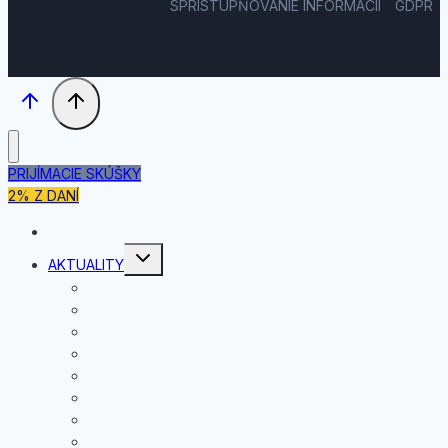
SPRÍSTUPŇOVANIE INFORMÁCII
GDPR
PRIJÍMACIE SKÚŠKY
2% Z DANÍ
DOMOV
Toggle
AKTUALITY
child
menu
JÚL
JÚN
MÁJ
APRÍL
MAREC
FEBRUÁR
JANUÁR
DECEMBER