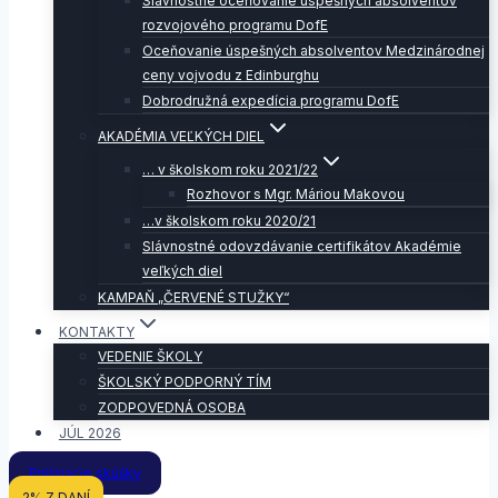
Slávnostné oceňovanie úspešných absolventov
rozvojového programu DofE
Oceňovanie úspešných absolventov Medzinárodnej
ceny vojvodu z Edinburghu
Dobrodružná expedícia programu DofE
AKADÉMIA VEĽKÝCH DIEL
… v školskom roku 2021/22
Rozhovor s Mgr. Máriou Makovou
…v školskom roku 2020/21
Slávnostné odovzdávanie certifikátov Akadémie
veľkých diel
KAMPAŇ „ČERVENÉ STUŽKY“
KONTAKTY
VEDENIE ŠKOLY
ŠKOLSKÝ PODPORNÝ TÍM
ZODPOVEDNÁ OSOBA
JÚL 2026
Prijímacie skúšky
2% Z DANÍ