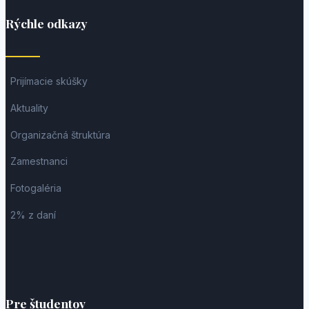
Rýchle odkazy
Prijímacie skúšky
Aktuality
Organizačná štruktúra
Zamestnanci
Fotogaléria
2% z daní
Pre študentov