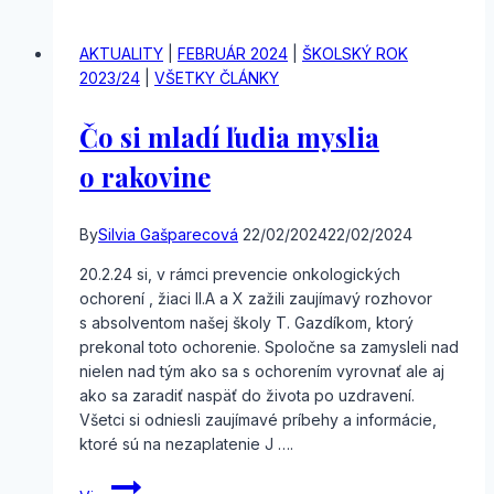
dopady
na
AKTUALITY
|
FEBRUÁR 2024
|
ŠKOLSKÝ ROK
dnešnú
2023/24
|
VŠETKY ČLÁNKY
mládež
Čo si mladí ľudia myslia
o rakovine
By
Silvia Gašparecová
22/02/2024
22/02/2024
20.2.24 si, v rámci prevencie onkologických
ochorení , žiaci II.A a X zažili zaujímavý rozhovor
s absolventom našej školy T. Gazdíkom, ktorý
prekonal toto ochorenie. Spoločne sa zamysleli nad
nielen nad tým ako sa s ochorením vyrovnať ale aj
ako sa zaradiť naspäť do života po uzdravení.
Všetci si odniesli zaujímavé príbehy a informácie,
ktoré sú na nezaplatenie J ….
Čo