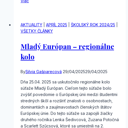
Viac
si
mladí
ľudia
myslia
AKTUALITY
|
APRÍL 2025
|
ŠKOLSKÝ ROK 2024/25
|
o rakovine
VŠETKY ČLÁNKY
Mladý Európan – regionálne
kolo
By
Silvia Gašparecová
29/04/2025
29/04/2025
Dňa 25.04. 2025 sa uskutočnilo regionálne kolo
súťaže Mladý Európan. Cieľom tejto súťaže bolo
zvýšiť povedomie o Európskej únii medzi študentmi
stredných škôl a rozšíriť znalosti o osobnostiach,
dominantách a zaujímavostiach členských štátov
Európskej únie. Do tejto súťaže sa zapojili žiačky
druhého ročníka Lenka Šedivcová, Zuzana Potočná
a Scarlett Szűcsová, ktoré sa umiestnili na 2.