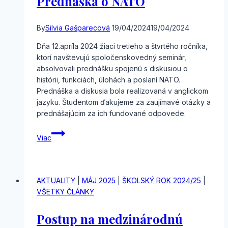
Prednáška o NATO
By
Silvia Gašparecová
19/04/2024
19/04/2024
Dňa 12.apríla 2024 žiaci tretieho a štvrtého ročníka,
ktorí navštevujú spoločenskovedný seminár,
absolvovali prednášku spojenú s diskusiou o
histórii, funkciách, úlohách a poslaní NATO.
Prednáška a diskusia bola realizovaná v anglickom
jazyku. Študentom ďakujeme za zaujímavé otázky a
prednášajúcim za ich fundované odpovede.
Prednáška
Viac
o
NATO
AKTUALITY
|
MÁJ 2025
|
ŠKOLSKÝ ROK 2024/25
|
VŠETKY ČLÁNKY
Postup na medzinárodnú