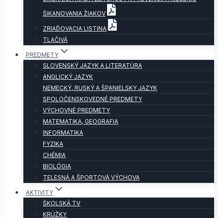
ŠIKANOVANIA ŽIAKOV
ZRIAĎOVACIA LISTINA
TLAČIVÁ
PREDMETY
SLOVENSKÝ JAZYK A LITERATÚRA
ANGLICKÝ JAZYK
NEMECKÝ, RUSKÝ A ŠPANIELSKY JAZYK
SPOLOČENSKOVEDNÉ PREDMETY
VÝCHOVNÉ PREDMETY
MATEMATIKA, GEOGRAFIA
INFORMATIKA
FYZIKA
CHÉMIA
BIOLÓGIA
TELESNÁ A ŠPORTOVÁ VÝCHOVA
AKTIVITY
ŠKOLSKÁ TV
KRÚŽKY