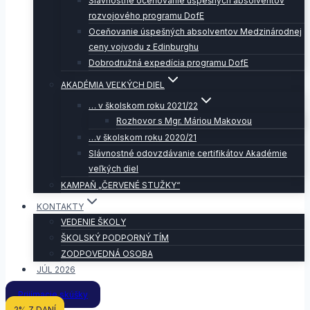
Slávnostné oceňovanie úspešných absolventov
rozvojového programu DofE
Oceňovanie úspešných absolventov Medzinárodnej
ceny vojvodu z Edinburghu
Dobrodružná expedícia programu DofE
AKADÉMIA VEĽKÝCH DIEL
… v školskom roku 2021/22
Rozhovor s Mgr. Máriou Makovou
…v školskom roku 2020/21
Slávnostné odovzdávanie certifikátov Akadémie
veľkých diel
KAMPAŇ „ČERVENÉ STUŽKY“
KONTAKTY
VEDENIE ŠKOLY
ŠKOLSKÝ PODPORNÝ TÍM
ZODPOVEDNÁ OSOBA
JÚL 2026
Prijímacie skúšky
2% Z DANÍ