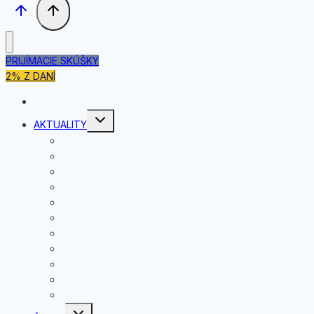
PRIJÍMACIE SKÚŠKY
2% Z DANÍ
DOMOV
Toggle
AKTUALITY
child
menu
JÚL
JÚN
MÁJ
APRÍL
MAREC
FEBRUÁR
JANUÁR
DECEMBER
NOVEMBER
OKTÓBER
SEPTEMBER
Toggle