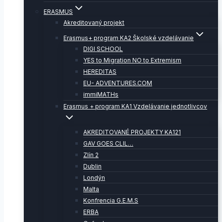
ERASMUS
Akreditovaný projekt
Erasmus+ program KA2 Školské vzdelávanie
DIGI SCHOOL
YES to Migration NO to Extremism
HEREDITAS
EU- ADVENTURES.COM
immiMATHs
Erasmus + program KA1 Vzdelávanie jednotlivcov
AKREDITOVANÉ PROJEKTY KA121
GAV GOES CLIL…
Zlín 2
Dublin
Londýn
Malta
Konfrencia G.E.M.S
ERBA