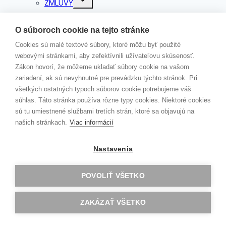
ZMLUVY
child
menu
ZMLUVY 2026
ZMLUVY 2025
O súboroch cookie na tejto stránke
ZMLUVY 2024
Cookies sú malé textové súbory, ktoré môžu byť použité
ZMLUVY 2023
webovými stránkami, aby zefektívnili užívateľovu skúsenosť.
ZMLUVY 2022
Zákon hovorí, že môžeme ukladať súbory cookie na vašom
ZMLUVY 2021
zariadení, ak sú nevyhnutné pre prevádzku týchto stránok. Pri
ZMLUVY 2020
všetkých ostatných typoch súborov cookie potrebujeme váš
ZMLUVY 2019
súhlas. Táto stránka používa rôzne typy cookies. Niektoré cookies
ZMLUVY 2018
sú tu umiestnené službami tretích strán, ktoré sa objavujú na
ZMLUVY 2017
našich stránkach.
Viac informácií
ZMLUVY 2016
ZMLUVY 2015
Faktúry
Nastavenia
VEREJNÉ OBSTARÁVANIE
VOĽNÉ MIESTA
POVOLIŤ VŠETKO
Toggle
DOKUMENTY
child
menu
ŠKOLSKÝ PORIADOK
ZAKÁZAŤ VŠETKO
SMERNICA O STRAVOVANÍ