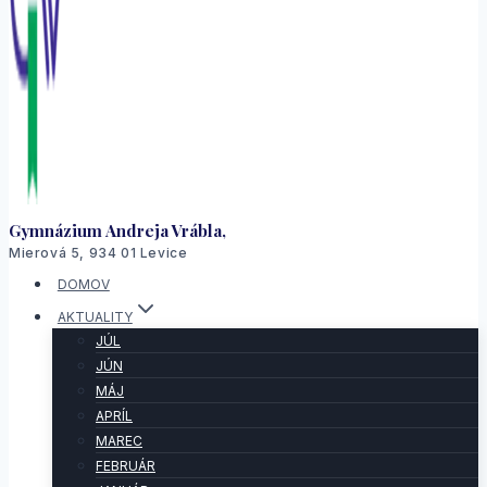
Gymnázium Andreja Vrábla,
Mierová 5, 934 01 Levice
DOMOV
AKTUALITY
JÚL
JÚN
MÁJ
APRÍL
MAREC
FEBRUÁR