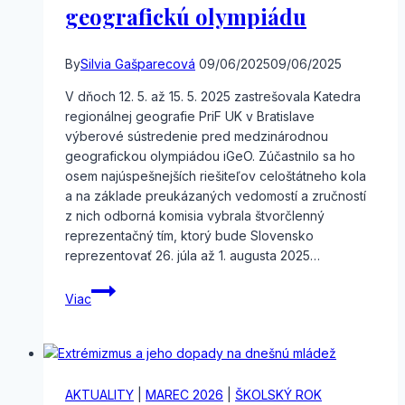
geografickú olympiádu
By
Silvia Gašparecová
09/06/2025
09/06/2025
V dňoch 12. 5. až 15. 5. 2025 zastrešovala Katedra
regionálnej geografie PriF UK v Bratislave
výberové sústredenie pred medzinárodnou
geografickou olympiádou iGeO. Zúčastnilo sa ho
osem najúspešnejších riešiteľov celoštátneho kola
a na základe preukázaných vedomostí a zručností
z nich odborná komisia vybrala štvorčlenný
reprezentačný tím, ktorý bude Slovensko
reprezentovať 26. júla až 1. augusta 2025…
Postup
Viac
na
medzinárodnú
geografickú
olympiádu
AKTUALITY
|
MAREC 2026
|
ŠKOLSKÝ ROK