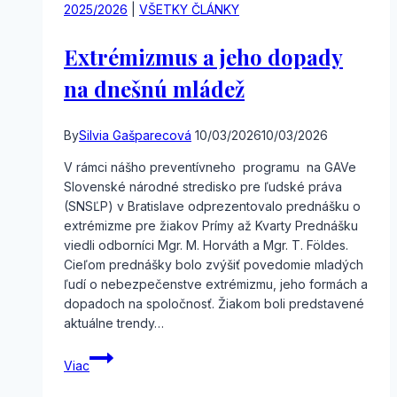
2025/2026
|
VŠETKY ČLÁNKY
Extrémizmus a jeho dopady
na dnešnú mládež
By
Silvia Gašparecová
10/03/2026
10/03/2026
V rámci nášho preventívneho programu na GAVe
Slovenské národné stredisko pre ľudské práva
(SNSĽP) v Bratislave odprezentovalo prednášku o
extrémizme pre žiakov Prímy až Kvarty Prednášku
viedli odborníci Mgr. M. Horváth a Mgr. T. Földes.
Cieľom prednášky bolo zvýšiť povedomie mladých
ľudí o nebezpečenstve extrémizmu, jeho formách a
dopadoch na spoločnosť. Žiakom boli predstavené
aktuálne trendy…
Extrémizmus
Viac
a
jeho