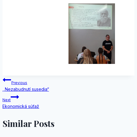
Navigácia
Previous
,,Nezabudnutí susedia“
v
Next
článku
Ekonomická súťaž
Similar Posts