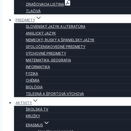
ZRIAĎOVACIA LISTINA
TLAČIVÁ
PREDMETY
SLOVENSKÝ JAZYK A LITERATÚRA
ANGLICKÝ JAZYK
NEMECKÝ, RUSKÝ A ŠPANIELSKY JAZYK
SPOLOČENSKOVEDNÉ PREDMETY
VÝCHOVNÉ PREDMETY
MATEMATIKA, GEOGRAFIA
INFORMATIKA
FYZIKA
CHÉMIA
BIOLÓGIA
TELESNÁ A ŠPORTOVÁ VÝCHOVA
AKTIVITY
ŠKOLSKÁ TV
KRÚŽKY
ERASMUS