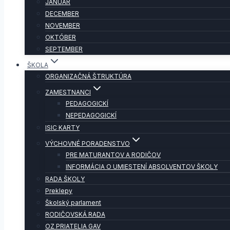
JANUÁR
DECEMBER
NOVEMBER
OKTÓBER
SEPTEMBER
ŠKOLA
ORGANIZAČNÁ ŠTRUKTÚRA
ZAMESTNANCI
PEDAGOGICKÍ
NEPEDAGOGICKÍ
ISIC KARTY
VÝCHOVNÉ PORADENSTVO
PRE MATURANTOV A RODIČOV
INFORMÁCIA O UMIESTENÍ ABSOLVENTOV ŠKOLY
RADA ŠKOLY
Preklepy
Školský parlament
RODIČOVSKÁ RADA
OZ PRIATELIA GAV