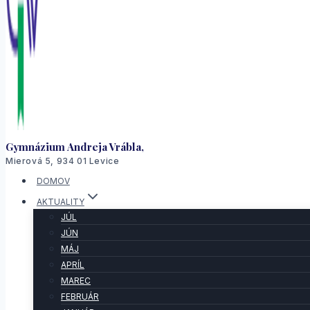
Gymnázium Andreja Vrábla,
Mierová 5, 934 01 Levice
DOMOV
AKTUALITY
JÚL
JÚN
MÁJ
APRÍL
MAREC
FEBRUÁR