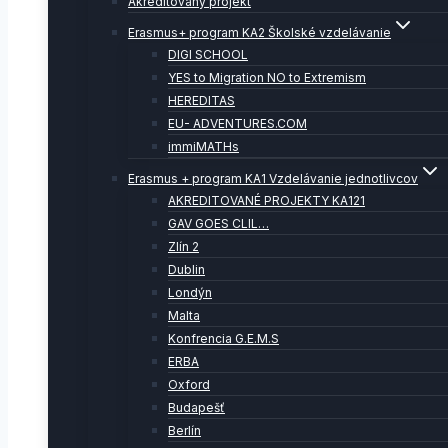
Akreditovaný projekt
Erasmus+ program KA2 Školské vzdelávanie
DIGI SCHOOL
YES to Migration NO to Extremism
HEREDITAS
EU- ADVENTURES.COM
immiMATHs
Erasmus + program KA1 Vzdelávanie jednotlivcov
AKREDITOVANÉ PROJEKTY KA121
GAV GOES CLIL…
Zlín 2
Dublin
Londýn
Malta
Konfrencia G.E.M.S
ERBA
Oxford
Budapešť
Berlín