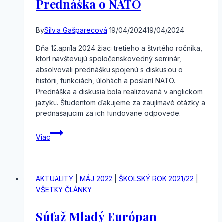
Prednáška o NATO
By
Silvia Gašparecová
19/04/2024
19/04/2024
Dňa 12.apríla 2024 žiaci tretieho a štvrtého ročníka,
ktorí navštevujú spoločenskovedný seminár,
absolvovali prednášku spojenú s diskusiou o
histórii, funkciách, úlohách a poslaní NATO.
Prednáška a diskusia bola realizovaná v anglickom
jazyku. Študentom ďakujeme za zaujímavé otázky a
prednášajúcim za ich fundované odpovede.
Prednáška
Viac
o
NATO
AKTUALITY
|
MÁJ 2022
|
ŠKOLSKÝ ROK 2021/22
|
VŠETKY ČLÁNKY
Súťaž Mladý Európan