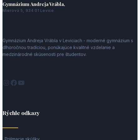
Gymnázium Andreja Vrábla,
Mierová 5, 934 01 Levice
Gymnázium Andreja Vrábla v Leviciach - moderné gymnázium s
dlhoročnou tradíciou, ponúkajúce kvalitné vzdelanie a
medzinárodné skúsenosti pre študentov.
Instagram
Facebook
YouTube
Rýchle odkazy
Prijímacie skúšky