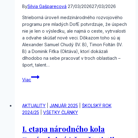
By
Silvia Gašparecová
27/03/2026
27/03/2026
Strieborná úroveň medzinárodného rozvojového
programu pre mladých DofE potvrdzuje, že úspech
nie je len o výsledku, ale najmä o ceste, vytrvalosti
a odvahe skúšať nové veci. Dôkazom toho sú aj
Alexander Samuel Chudý (IV. B), Timon Foltán (IV.
B) a Dominik Fiťka (Oktáva), ktorí dokázali
dlhodobo na sebe pracovať v troch oblastiach –
šport, talent…
Strieborné
Viac
ocenenie
DofE
AKTUALITY
|
JANUÁR 2025
|
ŠKOLSKÝ ROK
2024/25
|
VŠETKY ČLÁNKY
I. etapa národného kola