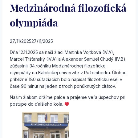
Medzinárodná filozofická
olympiáda
27/11/2025
27/11/2025
Dňa 12.11.2025 sa naši žiaci Martinka Vojtková (IV.A),
Marcel Tršťanský (IV.A) a Alexander Samuel Chudý (IV.B)
zúčastnili 34.ročníku Medzinárodnej filozofickej
olympiády na Katolíckej univerzite v Ružomberku. Úlohou
približne 180 súťažiacich bolo napísať filozofickú esej v
čase 90 minút na jeden z troch ponúknutých citátov.
Našim žiakom držíme palce a prajeme veľa úspechov pri
postupe do ďalšieho kola.