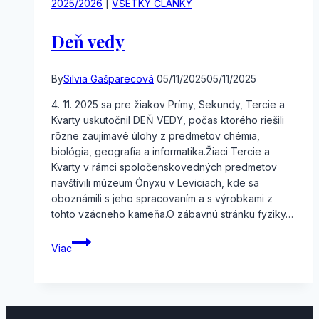
2025/2026
|
VŠETKY ČLÁNKY
Deň vedy
By
Silvia Gašparecová
05/11/2025
05/11/2025
4. 11. 2025 sa pre žiakov Prímy, Sekundy, Tercie a
Kvarty uskutočnil DEŇ VEDY, počas ktorého riešili
rôzne zaujímavé úlohy z predmetov chémia,
biológia, geografia a informatika.Žiaci Tercie a
Kvarty v rámci spoločenskovedných predmetov
navštívili múzeum Ónyxu v Leviciach, kde sa
oboznámili s jeho spracovaním a s výrobkami z
tohto vzácneho kameňa.O zábavnú stránku fyziky…
Deň
Viac
vedy