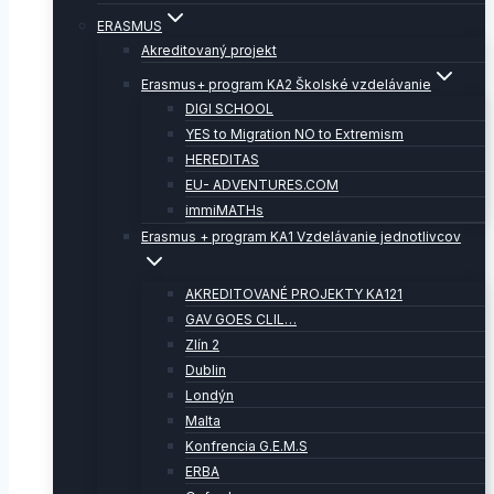
ERASMUS
Akreditovaný projekt
Erasmus+ program KA2 Školské vzdelávanie
DIGI SCHOOL
YES to Migration NO to Extremism
HEREDITAS
EU- ADVENTURES.COM
immiMATHs
Erasmus + program KA1 Vzdelávanie jednotlivcov
AKREDITOVANÉ PROJEKTY KA121
GAV GOES CLIL…
Zlín 2
Dublin
Londýn
Malta
Konfrencia G.E.M.S
ERBA