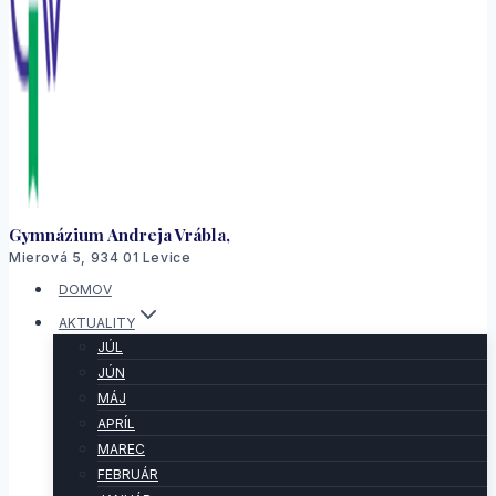
Gymnázium Andreja Vrábla,
Mierová 5, 934 01 Levice
DOMOV
AKTUALITY
JÚL
JÚN
MÁJ
APRÍL
MAREC
FEBRUÁR