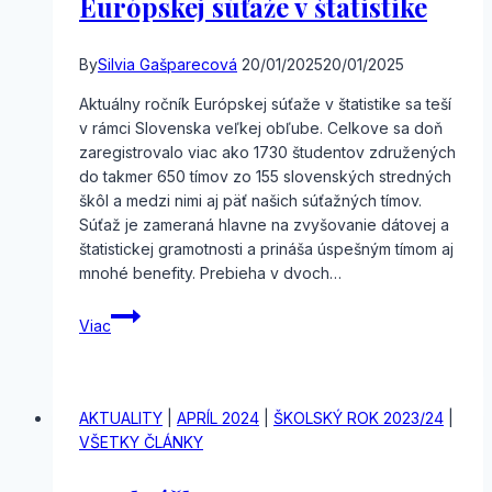
Európskej súťaže v štatistike
By
Silvia Gašparecová
20/01/2025
20/01/2025
Aktuálny ročník Európskej súťaže v štatistike sa teší
v rámci Slovenska veľkej obľube. Celkove sa doň
zaregistrovalo viac ako 1730 študentov združených
do takmer 650 tímov zo 155 slovenských stredných
škôl a medzi nimi aj päť našich súťažných tímov.
Súťaž je zameraná hlavne na zvyšovanie dátovej a
štatistickej gramotnosti a prináša úspešným tímom aj
mnohé benefity. Prebieha v dvoch…
I.
Viac
etapa
národného
kola
Európskej
AKTUALITY
|
APRÍL 2024
|
ŠKOLSKÝ ROK 2023/24
|
súťaže
VŠETKY ČLÁNKY
v štatistike