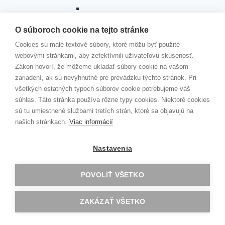
EU- ADVENTURES.COM
immiMATHs
O súboroch cookie na tejto stránke
Erasmus + program KA1 Vzdelávanie
Toggle
Cookies sú malé textové súbory, ktoré môžu byť použité
jednotlivcov
child
webovými stránkami, aby zefektívnili užívateľovu skúsenosť.
menu
AKREDITOVANÉ PROJEKTY KA121
Zákon hovorí, že môžeme ukladať súbory cookie na vašom
GAV GOES CLIL…
zariadení, ak sú nevyhnutné pre prevádzku týchto stránok. Pri
Zlín 2
všetkých ostatných typoch súborov cookie potrebujeme váš
Dublin
súhlas. Táto stránka používa rôzne typy cookies. Niektoré cookies
Londýn
sú tu umiestnené službami tretích strán, ktoré sa objavujú na
Malta
našich stránkach.
Viac informácií
Konfrencia G.E.M.S
ERBA
Oxford
Nastavenia
Budapešť
Berlín
POVOLIŤ VŠETKO
Zlín
Barcelona
ZAKÁZAŤ VŠETKO
Norwich
Riga
Jobshadowing