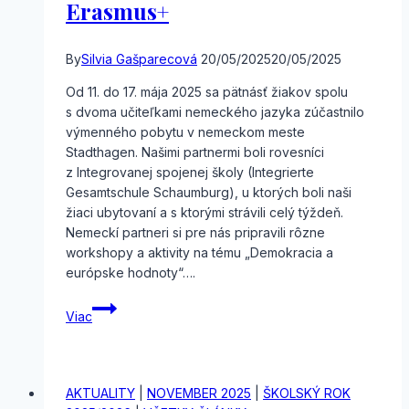
Erasmus+
By
Silvia Gašparecová
20/05/2025
20/05/2025
Od 11. do 17. mája 2025 sa pätnásť žiakov spolu
s dvoma učiteľkami nemeckého jazyka zúčastnilo
výmenného pobytu v nemeckom meste
Stadthagen. Našimi partnermi boli rovesníci
z Integrovanej spojenej školy (Integrierte
Gesamtschule Schaumburg), u ktorých boli naši
žiaci ubytovaní a s ktorými strávili celý týždeň.
Nemeckí partneri si pre nás pripravili rôzne
workshopy a aktivity na tému „Demokracia a
európske hodnoty“….
Erasmus+
Viac
AKTUALITY
|
NOVEMBER 2025
|
ŠKOLSKÝ ROK