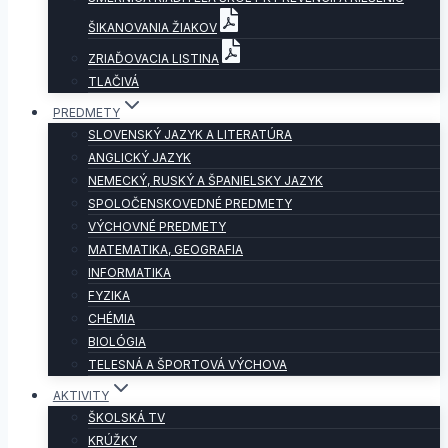
ŠIKANOVANIA ŽIAKOV
ZRIAĎOVACIA LISTINA
TLAČIVÁ
PREDMETY
SLOVENSKÝ JAZYK A LITERATÚRA
ANGLICKÝ JAZYK
NEMECKÝ, RUSKÝ A ŠPANIELSKY JAZYK
SPOLOČENSKOVEDNÉ PREDMETY
VÝCHOVNÉ PREDMETY
MATEMATIKA, GEOGRAFIA
INFORMATIKA
FYZIKA
CHÉMIA
BIOLÓGIA
TELESNÁ A ŠPORTOVÁ VÝCHOVA
AKTIVITY
ŠKOLSKÁ TV
KRÚŽKY