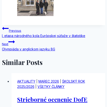
Navigácia
Previous
I. etapa národného kola Európskej súťaže v štatistike
v
Next
článku
Olympiáda v anglickom jazyku 8G
Similar Posts
AKTUALITY
|
MAREC 2026
|
ŠKOLSKÝ ROK
2025/2026
|
VŠETKY ČLÁNKY
Strieborné ocenenie DofE