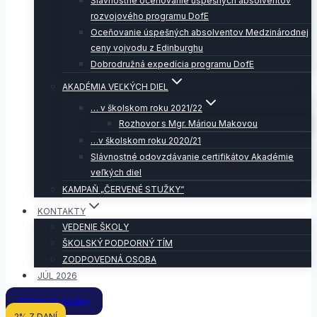
Slávnostné oceňovanie úspešných absolventov
rozvojového programu DofE
Oceňovanie úspešných absolventov Medzinárodnej
ceny vojvodu z Edinburghu
Dobrodružná expedícia programu DofE
AKADÉMIA VEĽKÝCH DIEL
… v školskom roku 2021/22
Rozhovor s Mgr. Máriou Makovou
…v školskom roku 2020/21
Slávnostné odovzdávanie certifikátov Akadémie
veľkých diel
KAMPAŇ „ČERVENÉ STUŽKY“
KONTAKTY
VEDENIE ŠKOLY
ŠKOLSKÝ PODPORNÝ TÍM
ZODPOVEDNÁ OSOBA
JÚL 2026
Prijímacie skúšky
2% Z DANÍ