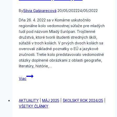
By
Silvia Gašparecová
20/05/2022
24/05/2022
Dňa 26. 4. 2022 sa v Komárne uskutočnilo
regionálne kolo vedomostnej súťaže pre mladých
ľudí pod názvom Mladý Európan. Trojčlenné
družstvá, ktoré tvorili študenti stredných škôl,
súťažili v troch kolách. V prvých dvoch kolách sa
overovali základné poznatky o EÚ a jazykové
zručnosti. Tretie kolo predstavovalo vedomostné
otázky doplnené obrázkami z oblasti geografie,
literatúry, histórie,…
Súťaž
Viac
Mladý
Európan
AKTUALITY
|
MÁJ 2025
|
ŠKOLSKÝ ROK 2024/25
|
VŠETKY ČLÁNKY