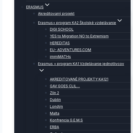
ERASMUS
Akreditovaný projekt
Erasmus+ program KA2 Školské vzdelávanie
DIGI SCHOOL
YES to Migration NO to Extremism
HEREDITAS
EU- ADVENTURES.COM
immiMATHs
Erasmus + program KA1 Vzdelávanie jednotlivcov
AKREDITOVANÉ PROJEKTY KA121
GAV GOES CLIL…
Zlín 2
Dublin
Londýn
Malta
Konfrencia G.E.M.S
ERBA