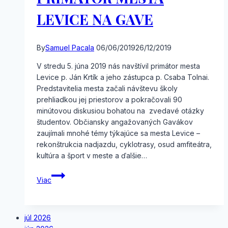
LEVICE NA GAVE
By
Samuel Pacala
06/06/2019
26/12/2019
V stredu 5. júna 2019 nás navštívil primátor mesta
Levice p. Ján Krtík a jeho zástupca p. Csaba Tolnai.
Predstavitelia mesta začali návštevu školy
prehliadkou jej priestorov a pokračovali 90
minútovou diskusiou bohatou na zvedavé otázky
študentov. Občiansky angažovaných Gavákov
zaujímali mnohé témy týkajúce sa mesta Levice –
rekonštrukcia nadjazdu, cyklotrasy, osud amfiteátra,
kultúra a šport v meste a ďalšie…
PRIMÁTOR
Viac
MESTA
LEVICE
NA
júl 2026
GAVE