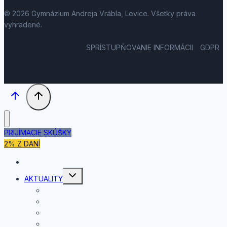
© 2026 Gymnázium Andreja Vrábla, Levice. Všetky práva
vyhradené.
SPRÍSTUPŇOVANIE INFORMÁCII
GDPR
PRIJÍMACIE SKÚŠKY
2% Z DANÍ
DOMOV
Toggle
AKTUALITY
child
menu
JÚL
JÚN
MÁJ
APRÍL