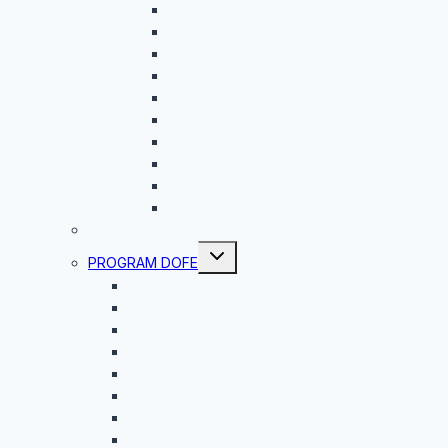
Konfrencia G.E.M.S
ERBA
Oxford
Budapešť
Berlín
Zlín
Barcelona
Norwich
Riga
Jobshadowing
ROVESNÍCKY PROGRAM
Toggle
PROGRAM DOFE
child
menu
Čo je DofE?
Vyhodnotenie DofE 2025/2026
Vyhodnotenie DofE 2024/2025
Vyhodnotenie DofE 2023/24
Vyhodnotenie DofE 2022/2023
Vyhodnotenie Dofe 2021/2022
DOBRODRUŽNÁ EXPEDÍCIA 2020
Vyhodnotenie DofE 2020/21