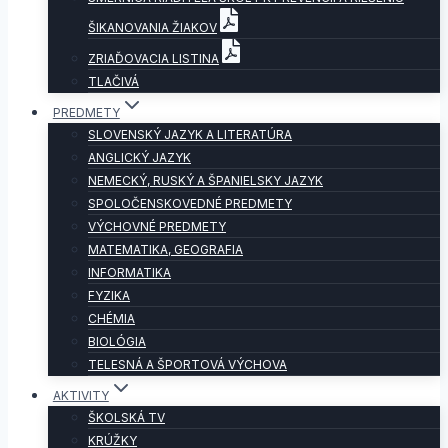
ŠIKANOVANIA ŽIAKOV
ZRIAĎOVACIA LISTINA
TLAČIVÁ
PREDMETY
SLOVENSKÝ JAZYK A LITERATÚRA
ANGLICKÝ JAZYK
NEMECKÝ, RUSKÝ A ŠPANIELSKY JAZYK
SPOLOČENSKOVEDNÉ PREDMETY
VÝCHOVNÉ PREDMETY
MATEMATIKA, GEOGRAFIA
INFORMATIKA
FYZIKA
CHÉMIA
BIOLÓGIA
TELESNÁ A ŠPORTOVÁ VÝCHOVA
AKTIVITY
ŠKOLSKÁ TV
KRÚŽKY