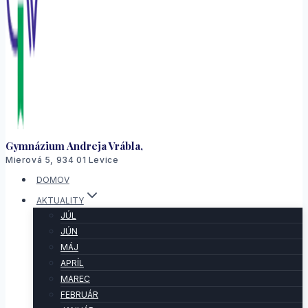
Gymnázium Andreja Vrábla,
Mierová 5, 934 01 Levice
DOMOV
AKTUALITY
JÚL
JÚN
MÁJ
APRÍL
MAREC
FEBRUÁR