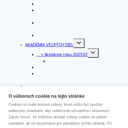
Dobrodružná expedícia
Slávnostné oceňovanie úspešných
absolventov rozvojového programu DofE
Oceňovanie úspešných absolventov
Medzinárodnej ceny vojvodu z Edinburghu
Dobrodružná expedícia programu DofE
Toggle
AKADÉMIA VEĽKÝCH DIEL
child
menu
Toggle
… v školskom roku 2021/22
child
menu
Rozhovor s Mgr. Máriou Makovou
…v školskom roku 2020/21
Slávnostné odovzdávanie certifikátov
Akadémie veľkých diel
KAMPAŇ „ČERVENÉ STUŽKY“
Toggle
KONTAKTY
O súboroch cookie na tejto stránke
child
menu
VEDENIE ŠKOLY
Cookies sú malé textové súbory, ktoré môžu byť použité
ŠKOLSKÝ PODPORNÝ TÍM
webovými stránkami, aby zefektívnili užívateľovu skúsenosť.
ZODPOVEDNÁ OSOBA
Zákon hovorí, že môžeme ukladať súbory cookie na vašom
JÚL 2026
zariadení, ak sú nevyhnutné pre prevádzku týchto stránok. Pri