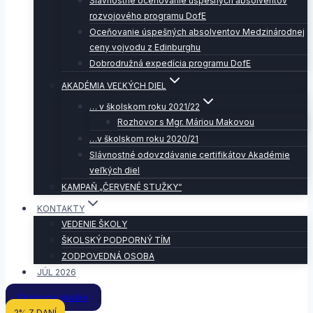
Slávnostné oceňovanie úspešných absolventov
rozvojového programu DofE
Oceňovanie úspešných absolventov Medzinárodnej
ceny vojvodu z Edinburghu
Dobrodružná expedícia programu DofE
AKADÉMIA VEĽKÝCH DIEL
… v školskom roku 2021/22
Rozhovor s Mgr. Máriou Makovou
…v školskom roku 2020/21
Slávnostné odovzdávanie certifikátov Akadémie
veľkých diel
KAMPAŇ „ČERVENÉ STUŽKY“
KONTAKTY
VEDENIE ŠKOLY
ŠKOLSKÝ PODPORNÝ TÍM
ZODPOVEDNÁ OSOBA
JÚL 2026
Prijímacie skúšky
2% Z DANÍ