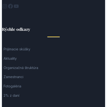
Instagram
Facebook
YouTube
Rýchle odkazy
Prijímacie skúšky
Aktuality
Organizačná štruktúra
Zamestnanci
Fotogaléria
2% z daní