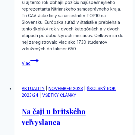
si aj tento rok obhájili pozíciu najúspešnejšieho
reprezentanta Nitrianskeho samosprávneho kraja.
Tri GAV-ácke tímy sa umiestnili v TOP10 na
Slovensku. Európska súťaž v štatistike prebiehala
tento školský rok v dvoch kategóriách a v dvoch
etapách po dobu štyroch mesiacov. Celkove sa do
nej zaregistrovalo viac ako 1730 študentov
združených do takmer 650…
Vyhodnotenie
Viac
národného
kola
Európskej
súťaže
AKTUALITY
|
NOVEMBER 2023
|
ŠKOLSKÝ ROK
v štatistike
2023/24
|
VŠETKY ČLÁNKY
Na čaji u britského
veľvyslanca