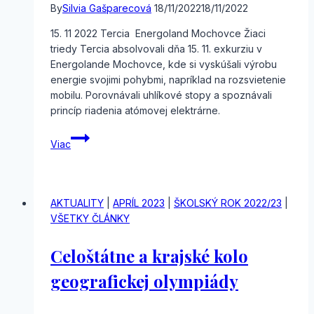
By
Silvia Gašparecová
18/11/2022
18/11/2022
15. 11 2022 Tercia Energoland Mochovce Žiaci
triedy Tercia absolvovali dňa 15. 11. exkurziu v
Energolande Mochovce, kde si vyskúšali výrobu
energie svojimi pohybmi, napríklad na rozsvietenie
mobilu. Porovnávali uhlíkové stopy a spoznávali
princíp riadenia atómovej elektrárne.
Exkurzia
Viac
Energoland
AKTUALITY
|
APRÍL 2023
|
ŠKOLSKÝ ROK 2022/23
|
VŠETKY ČLÁNKY
Celoštátne a krajské kolo
geografickej olympiády