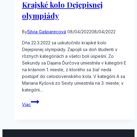
Krajské kolo Dejepisnej
olympiády
By
Silvia Gašparecová
08/04/2022
08/04/2022
Dňa 22.3.2022 sa uskutočnilo krajské kolo
Dejepisnej olympiády. Zapojili sa doň študenti v
rôznych kategóriách a všetci boli úspešní. Zo
Sekundy sa Dajana Ďurčova umiestnila v kategórii E
na krásnom 1. mieste, z ktorého sa žiaľ nedá
postúpiť do celoslovenského kola. V kategórii A sa
Mariana Kyšová zo Sexty umiestnila na 3. mieste; v
kategórii…
Krajské
Viac
kolo
Dejepisnej
olympiády