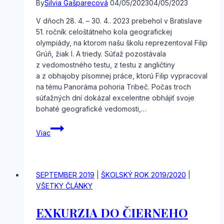
By
Silvia Gašparecová
04/05/2023
04/05/2023
V dňoch 28. 4. – 30. 4.. 2023 prebehol v Bratislave
51. ročník celoštátneho kola geografickej
olympiády, na ktorom našu školu reprezentoval Filip
Grúň, žiak I. A triedy. Súťaž pozostávala
z vedomostného testu, z testu z angličtiny
a z obhajoby písomnej práce, ktorú Filip vypracoval
na tému Panoráma pohoria Tribeč. Počas troch
súťažných dní dokázal excelentne obhájiť svoje
bohaté geografické vedomosti,…
Celoštátne
Viac
a krajské
kolo
geografickej
olympiády
SEPTEMBER 2019
|
ŠKOLSKÝ ROK 2019/2020
|
VŠETKY ČLÁNKY
EXKURZIA DO ČIERNEHO