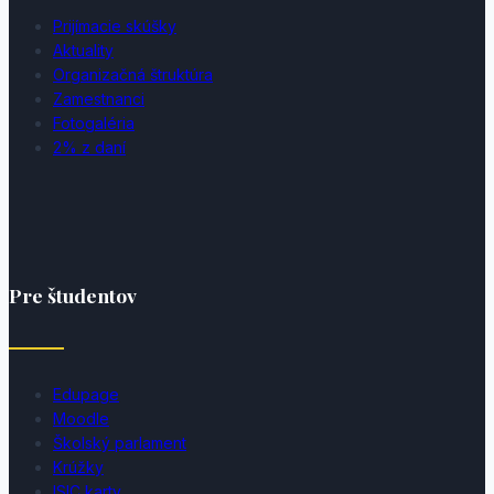
Prijímacie skúšky
Aktuality
Organizačná štruktúra
Zamestnanci
Fotogaléria
2% z daní
Pre študentov
Edupage
Moodle
Školský parlament
Krúžky
ISIC karty