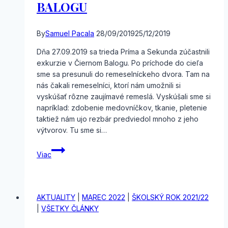
BALOGU
By
Samuel Pacala
28/09/2019
25/12/2019
Dňa 27.09.2019 sa trieda Príma a Sekunda zúčastnili
exkurzie v Čiernom Balogu. Po príchode do cieľa
sme sa presunuli do remeselníckeho dvora. Tam na
nás čakali remeselníci, ktorí nám umožnili si
vyskúšať rôzne zaujímavé remeslá. Vyskúšali sme si
napríklad: zdobenie medovníčkov, tkanie, pletenie
taktiež nám ujo rezbár predviedol mnoho z jeho
výtvorov. Tu sme si…
EXKURZIA
Viac
DO
ČIERNEHO
BALOGU
AKTUALITY
|
MAREC 2022
|
ŠKOLSKÝ ROK 2021/22
|
VŠETKY ČLÁNKY