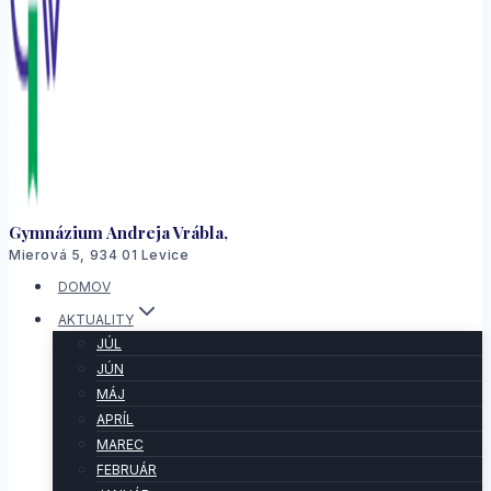
Gymnázium Andreja Vrábla,
Mierová 5, 934 01 Levice
DOMOV
AKTUALITY
JÚL
JÚN
MÁJ
APRÍL
MAREC
FEBRUÁR