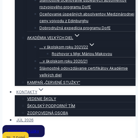
Slávnostné oceňovanie úspešných absolventov
rozvojového programu DofE
Oceňovanie úspešných absolventov Medzinárodnej
ceny vojvodu z Edinburghu
Dobrodružná expedícia programu DofE
AKADÉMIA VEĽKÝCH DIEL
… v školskom roku 2021/22
Rozhovor s Mgr. Máriou Makovou
…v školskom roku 2020/21
Slávnostné odovzdávanie certifikátov Akadémie
veľkých diel
KAMPAŇ „ČERVENÉ STUŽKY“
KONTAKTY
VEDENIE ŠKOLY
ŠKOLSKÝ PODPORNÝ TÍM
ZODPOVEDNÁ OSOBA
JÚL 2026
Prijímacie skúšky
2% Z DANÍ