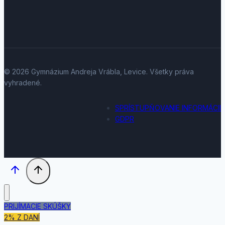
© 2026 Gymnázium Andreja Vrábla, Levice. Všetky práva
vyhradené.
SPRÍSTUPŇOVANIE INFORMÁCII
GDPR
PRIJÍMACIE SKÚŠKY
2% Z DANÍ