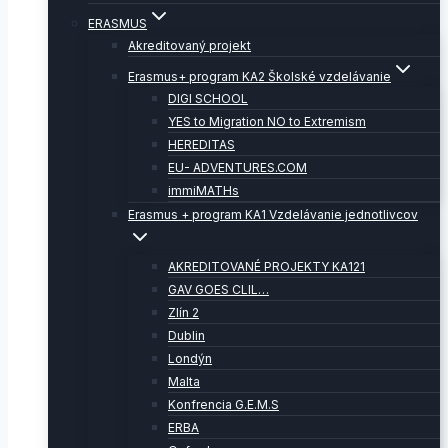
ERASMUS
Akreditovaný projekt
Erasmus+ program KA2 Školské vzdelávanie
DIGI SCHOOL
YES to Migration NO to Extremism
HEREDITAS
EU- ADVENTURES.COM
immiMATHs
Erasmus + program KA1 Vzdelávanie jednotlivcov
AKREDITOVANÉ PROJEKTY KA121
GAV GOES CLIL…
Zlín 2
Dublin
Londýn
Malta
Konfrencia G.E.M.S
ERBA