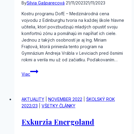
By
Silvia Gašparecová
21/11/2023
21/11/2023
Kostru programu DofE – Medzinárodná cena
vojvodu z Edinburghu tvoria na každej škole hlavne
učitelia, ktorí povzbudzujú mladých opustiť svoju
komfortnú zónu a pomáhajú im napĺňať ich ciele.
Jednou z takých osobností je aj Ing. Miriam
Frajtová, ktorá priniesla tento program na
Gymnázium Andreja Vrábla v Leviciach pred ôsmimi
rokmi a verila mu už od začiatku. Poďakovaním…
Na
Viac
čaji
u
britského
veľvyslanca
AKTUALITY
|
NOVEMBER 2022
|
ŠKOLSKÝ ROK
2022/23
|
VŠETKY ČLÁNKY
Exkurzia Energoland