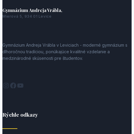
Gymnázium Andreja Vrábla,
Mierová 5, 934 01 Levice
Gymnázium Andreja Vrábla v Leviciach - moderné gymnázium s
dlhoročnou tradíciou, ponúkajúce kvalitné vzdelanie a
medzinárodné skúsenosti pre študentov.
Instagram
Facebook
YouTube
Rýchle odkazy