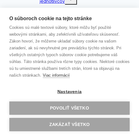
jednotlivcov
child
menu
AKREDITOVANÉ PROJEKTY KA121
GAV GOES CLIL…
O súboroch cookie na tejto stránke
Zlín 2
Cookies sú malé textové súbory, ktoré môžu byť použité
Dublin
webovými stránkami, aby zefektívnili užívateľovu skúsenosť.
Londýn
Zákon hovorí, že môžeme ukladať súbory cookie na vašom
Malta
zariadení, ak sú nevyhnutné pre prevádzku týchto stránok. Pri
Konfrencia G.E.M.S
všetkých ostatných typoch súborov cookie potrebujeme váš
ERBA
súhlas. Táto stránka používa rôzne typy cookies. Niektoré cookies
Oxford
sú tu umiestnené službami tretích strán, ktoré sa objavujú na
Budapešť
našich stránkach.
Viac informácií
Berlín
Zlín
Barcelona
Nastavenia
Norwich
Riga
POVOLIŤ VŠETKO
Jobshadowing
ROVESNÍCKY PROGRAM
Toggle
ZAKÁZAŤ VŠETKO
PROGRAM DOFE
child
menu
Čo je DofE?