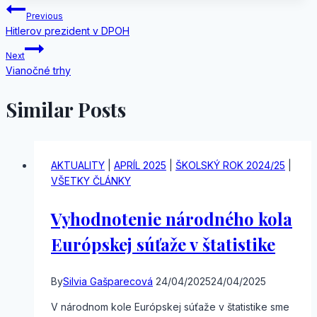
Navigácia
Previous
Hitlerov prezident v DPOH
v
Next
článku
Vianočné trhy
Similar Posts
AKTUALITY
|
APRÍL 2025
|
ŠKOLSKÝ ROK 2024/25
|
VŠETKY ČLÁNKY
Vyhodnotenie národného kola
Európskej súťaže v štatistike
By
Silvia Gašparecová
24/04/2025
24/04/2025
V národnom kole Európskej súťaže v štatistike sme