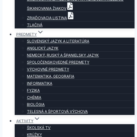
ŠIKANOVANIA ŽIAKOV
ZRIAĎOVACIA LISTINA
TLAČIVÁ
PREDMETY
SLOVENSKÝ JAZYK A LITERATÚRA
ANGLICKÝ JAZYK
NEMECKÝ, RUSKÝ A ŠPANIELSKY JAZYK
SPOLOČENSKOVEDNÉ PREDMETY
VÝCHOVNÉ PREDMETY
MATEMATIKA, GEOGRAFIA
INFORMATIKA
FYZIKA
CHÉMIA
BIOLÓGIA
TELESNÁ A ŠPORTOVÁ VÝCHOVA
AKTIVITY
ŠKOLSKÁ TV
KRÚŽKY