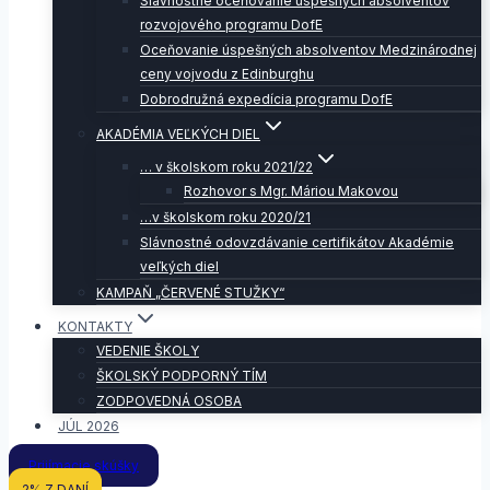
Slávnostné oceňovanie úspešných absolventov
rozvojového programu DofE
Oceňovanie úspešných absolventov Medzinárodnej
ceny vojvodu z Edinburghu
Dobrodružná expedícia programu DofE
AKADÉMIA VEĽKÝCH DIEL
… v školskom roku 2021/22
Rozhovor s Mgr. Máriou Makovou
…v školskom roku 2020/21
Slávnostné odovzdávanie certifikátov Akadémie
veľkých diel
KAMPAŇ „ČERVENÉ STUŽKY“
KONTAKTY
VEDENIE ŠKOLY
ŠKOLSKÝ PODPORNÝ TÍM
ZODPOVEDNÁ OSOBA
JÚL 2026
Prijímacie skúšky
2% Z DANÍ