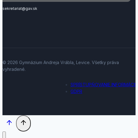
sekretariat@gav.sk
© 2026 Gymnázium Andreja Vrábla, Levice. Všetky práva
vyhradené.
SPRÍSTUPŇOVANIE INFORMÁCII
GDPR