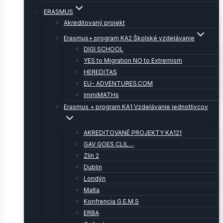
ERASMUS
Akreditovaný projekt
Erasmus+ program KA2 Školské vzdelávanie
DIGI SCHOOL
YES to Migration NO to Extremism
HEREDITAS
EU- ADVENTURES.COM
immiMATHs
Erasmus + program KA1 Vzdelávanie jednotlivcov
AKREDITOVANÉ PROJEKTY KA121
GAV GOES CLIL…
Zlín 2
Dublin
Londýn
Malta
Konfrencia G.E.M.S
ERBA