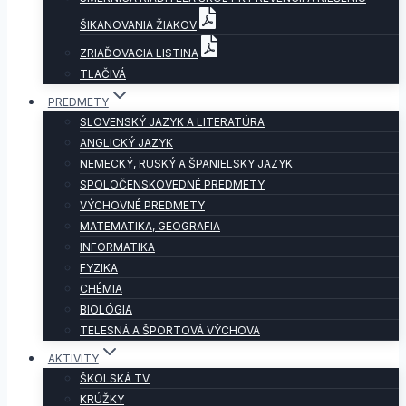
ŠIKANOVANIA ŽIAKOV
ZRIAĎOVACIA LISTINA
TLAČIVÁ
PREDMETY
SLOVENSKÝ JAZYK A LITERATÚRA
ANGLICKÝ JAZYK
NEMECKÝ, RUSKÝ A ŠPANIELSKY JAZYK
SPOLOČENSKOVEDNÉ PREDMETY
VÝCHOVNÉ PREDMETY
MATEMATIKA, GEOGRAFIA
INFORMATIKA
FYZIKA
CHÉMIA
BIOLÓGIA
TELESNÁ A ŠPORTOVÁ VÝCHOVA
AKTIVITY
ŠKOLSKÁ TV
KRÚŽKY