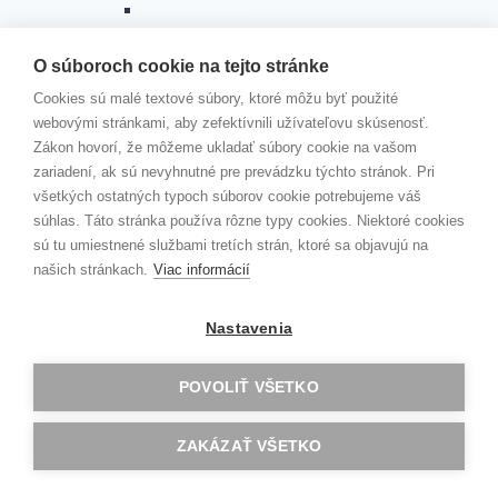
ZMLUVY 2024
ZMLUVY 2023
ZMLUVY 2022
O súboroch cookie na tejto stránke
ZMLUVY 2021
Cookies sú malé textové súbory, ktoré môžu byť použité
ZMLUVY 2020
webovými stránkami, aby zefektívnili užívateľovu skúsenosť.
ZMLUVY 2019
Zákon hovorí, že môžeme ukladať súbory cookie na vašom
ZMLUVY 2018
zariadení, ak sú nevyhnutné pre prevádzku týchto stránok. Pri
ZMLUVY 2017
všetkých ostatných typoch súborov cookie potrebujeme váš
ZMLUVY 2016
súhlas. Táto stránka používa rôzne typy cookies. Niektoré cookies
ZMLUVY 2015
sú tu umiestnené službami tretích strán, ktoré sa objavujú na
Faktúry
našich stránkach.
Viac informácií
VEREJNÉ OBSTARÁVANIE
VOĽNÉ MIESTA
Toggle
Nastavenia
DOKUMENTY
child
menu
ŠKOLSKÝ PORIADOK
POVOLIŤ VŠETKO
SMERNICA O STRAVOVANÍ
ŠKOLSKÝ VZDELÁVACÍ PROGRAM
ZAKÁZAŤ VŠETKO
Toggle
HODNOTIACA SPRÁVA
child
menu
ŠKOLSKÝ ROK 2024/2025