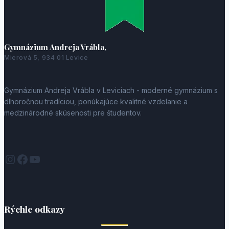
Gymnázium Andreja Vrábla,
Mierová 5, 934 01 Levice
Gymnázium Andreja Vrábla v Leviciach - moderné gymnázium s
dlhoročnou tradíciou, ponúkajúce kvalitné vzdelanie a
medzinárodné skúsenosti pre študentov.
Instagram
Facebook
YouTube
Rýchle odkazy