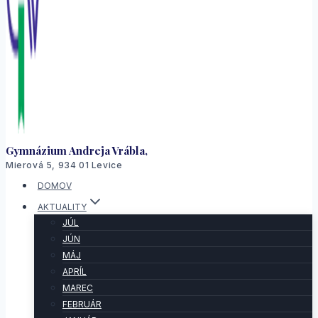
Gymnázium Andreja Vrábla,
Mierová 5, 934 01 Levice
DOMOV
AKTUALITY
JÚL
JÚN
MÁJ
APRÍL
MAREC
FEBRUÁR